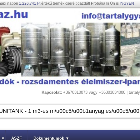
napi napon
1.226.741 Ft
értékű termék cserélt gazdát! Próbálja ki Ön is
INGYEN
Kapcsolat:
+3678310073 vagy +36303834000 | tarta
▾
ÁSZF
Dokumentumok
▾