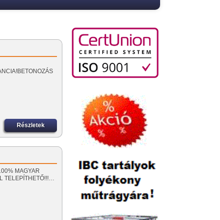
GARANCIA!BETONOZÁS
Részletek
!! 100% MAGYAR
 TELEPÍTHETŐ!!!…