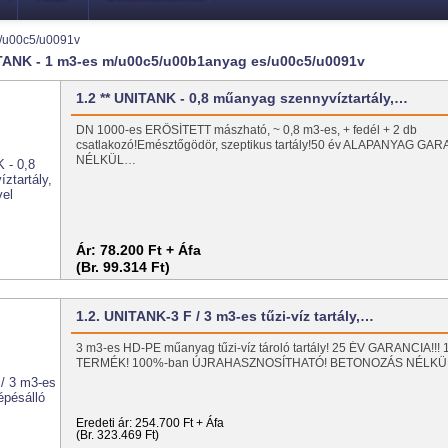
s/u00c5/u0091v
ITANK - 1 m3-es m/u00c5/u00b1anyag es/u00c5/u0091v
1.2 ** UNITANK - 0,8 műanyag szennyvíztartály,…
DN 1000-es ERŐSÍTETT mászható, ~ 0,8 m3-es, + fedél + 2 db
csatlakozó!Emésztőgödör, szeptikus tartály!50 év ALAPANYAG 
NÉLKÜL…
Ár:
78.200 Ft + Áfa
(Br. 99.314 Ft)
1.2. UNITANK-3 F / 3 m3-es tűzi-víz tartály,…
3 m3-es HD-PE műanyag tűzi-víz tároló tartály! 25 ÉV GARANCIA!
TERMÉK! 100%-ban ÚJRAHASZNOSÍTHATÓ! BETONOZÁS NÉLKÜL
Eredeti ár:
254.700 Ft + Áfa
(Br. 323.469 Ft)