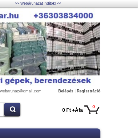
>>
Webáruházat indítok!
<<
lywebaruhaz@gmail.com
Belépés
|
Regisztráció
0
0 Ft +Áfa