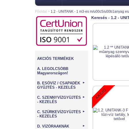
Főoldal
>
1.2 - UNITANK - 1 m3-es m/u00c5/u00b1anyag e
Keresés - 1.2 - UN
AKCIÓS TERMÉKEK
A. LEGOLCSÓBB
Magyarországon!
B. ESŐVÍZ / CSAPADÉK
►
GYŰJTÉS - KEZELÉS
C. SZENNYVÍZGYŰJTÉS
►
- KEZELÉS
C. SZÜRKEVÍZGYŰJTÉS
►
- KEZELÉS
D. VÍZÓRAAKNÁK
►