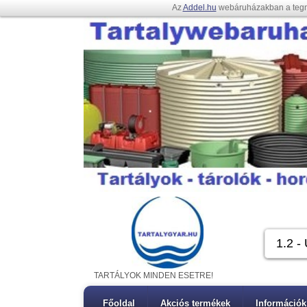
Az
Addel.hu
webáruházakban a teg
TARTÁLYOK MINDEN ESETRE!
Főoldal
Akciós termékek
Információk