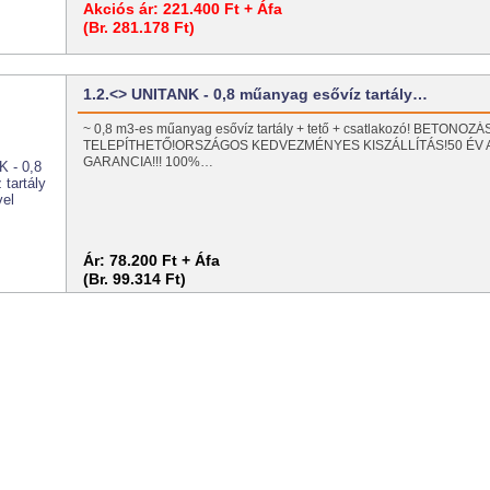
Akciós ár:
221.400 Ft + Áfa
(Br. 281.178 Ft)
1.2.<> UNITANK - 0,8 műanyag esővíz tartály…
~ 0,8 m3-es műanyag esővíz tartály + tető + csatlakozó! BETONO
TELEPÍTHETŐ!ORSZÁGOS KEDVEZMÉNYES KISZÁLLÍTÁS!50 ÉV
GARANCIA!!! 100%…
Ár:
78.200 Ft + Áfa
(Br. 99.314 Ft)