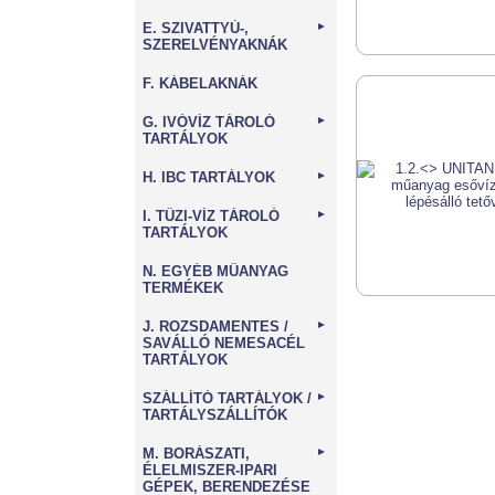
E. SZIVATTYÚ-,
►
SZERELVÉNYAKNÁK
F. KÁBELAKNÁK
G. IVÓVÍZ TÁROLÓ
►
TARTÁLYOK
H. IBC TARTÁLYOK
►
I. TŰZI-VÍZ TÁROLÓ
►
TARTÁLYOK
N. EGYÉB MŰANYAG
TERMÉKEK
J. ROZSDAMENTES /
►
SAVÁLLÓ NEMESACÉL
TARTÁLYOK
SZÁLLÍTÓ TARTÁLYOK /
►
TARTÁLYSZÁLLÍTÓK
M. BORÁSZATI,
►
ÉLELMISZER-IPARI
GÉPEK, BERENDEZÉSE