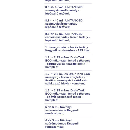
lépésálló tetővel;
8.9 <> 45 m3, UNITANK-2D
szennyvíztároló tartály -
lépésálló tetővel;
8.8 <> 40 m3, UNITANK-2D
szennyvíztároló tartály -
lépésálló tetővel;
8.8 <> 40 m3, UNITANK-2D
esővíz/csapadék tároló tartály -
lépésálló tetővel;
1. Levegőztető buborék tartály
Kegyedi rendszerhez - 125 liter;
1.2. ~ 2,25 m3-es DrainTank
ECO műanyag - fekvő szögletes
- szürkevíz szikkasztó blokk -
komplett;
1.2. ~ 2,2 m3-es DrainTank ECO
műanyag - fekvő szögletes -
tisztított szennyvíz / szürkevíz
szikkasztó blokk - komplett;
1.2. ~ 2,25 m3-es DrainTank
ECO műanyag - fekvő szögletes
- esővíz szikkasztó blokk -
komplett;
5.<> 6 m - Növényi
szűrőmedence Kegyedi
rendszerhez;
4.<> 5 m - Növényi
szűrőmedence Kegyedi
rendszerhez;