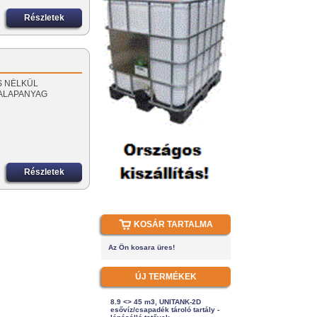
Részletek
ZÁS NÉLKÜL
 ALAPANYAG
Részletek
KOSÁR TARTALMA
Az Ön kosara üres!
ÚJ TERMÉKEK
8.9 <> 45 m3, UNITANK-2D
esővíz/csapadék tároló tartály -