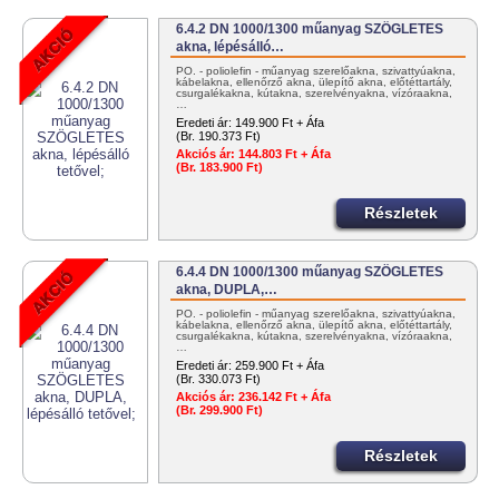
6.4.2 DN 1000/1300 műanyag SZÖGLETES
akna, lépésálló…
PO. - poliolefin - műanyag szerelőakna, szivattyúakna,
kábelakna, ellenőrző akna, ülepítő akna, előtéttartály,
csurgalékakna, kútakna, szerelvényakna, vízóraakna,
…
Eredeti ár:
149.900 Ft + Áfa
(Br. 190.373 Ft)
Akciós ár:
144.803 Ft + Áfa
(Br. 183.900 Ft)
Részletek
6.4.4 DN 1000/1300 műanyag SZÖGLETES
akna, DUPLA,…
PO. - poliolefin - műanyag szerelőakna, szivattyúakna,
kábelakna, ellenőrző akna, ülepítő akna, előtéttartály,
csurgalékakna, kútakna, szerelvényakna, vízóraakna,
…
Eredeti ár:
259.900 Ft + Áfa
(Br. 330.073 Ft)
Akciós ár:
236.142 Ft + Áfa
(Br. 299.900 Ft)
Részletek