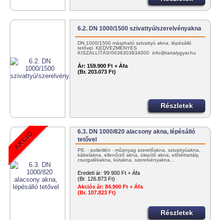
6.2. DN 1000/1500 szivattyú/szerelvényakna
DN 1000/1500 mászható szivattyú akna, lépésálló
tetővel. KEDVEZMÉNYES
KISZÁLLÍTÁS!0036303834000 info@tartalygyar.hu
Ár:
159.900 Ft + Áfa
(Br. 203.073 Ft)
Részletek
6.3. DN 1000/820 alacsony akna, lépésálló
tetővel
PE. - polietilén - műanyag szerelőakna, szivattyúakna,
kábelakna, ellenőrző akna, ülepítő akna, előtéttartály,
csurgalékakna, kútakna, szerelvényakna…
Eredeti ár:
99.900 Ft + Áfa
(Br. 126.873 Ft)
Akciós ár:
84.900 Ft + Áfa
(Br. 107.823 Ft)
Részletek