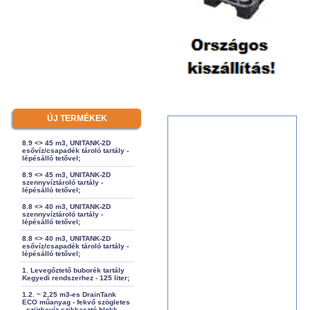
ÚJ TERMÉKEK
8.9 <> 45 m3, UNITANK-2D
esővíz/csapadék tároló tartály -
lépésálló tetővel;
8.9 <> 45 m3, UNITANK-2D
szennyvíztároló tartály -
lépésálló tetővel;
8.8 <> 40 m3, UNITANK-2D
szennyvíztároló tartály -
lépésálló tetővel;
8.8 <> 40 m3, UNITANK-2D
esővíz/csapadék tároló tartály -
lépésálló tetővel;
1. Levegőztető buborék tartály
Kegyedi rendszerhez - 125 liter;
1.2. ~ 2,25 m3-es DrainTank
ECO műanyag - fekvő szögletes
- szürkevíz szikkasztó blokk -