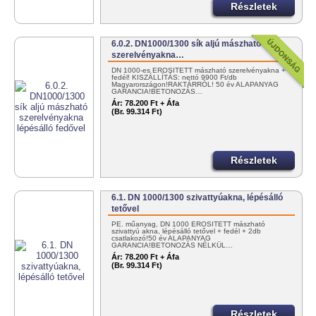
Részletek
6.0.2. DN1000/1300 sík aljú mászható
szerelvényakna…
DN 1000-es ERŐSÍTETT mászható szerelvényakna +
fedél! KISZÁLLÍTÁS: nettó 9900 Ft/db
Magyarországon!RAKTÁRRÓL! 50 év ALAPANYAG
GARANCIA!BETONOZÁS…
Ár:
78.200 Ft + Áfa
(Br. 99.314 Ft)
Részletek
6.1. DN 1000/1300 szivattyúakna, lépésálló
tetővel
PE. műanyag, DN 1000 ERŐSÍTETT mászható
szivattyú akna, lépésálló tetővel + fedél + 2db
csatlakozó!50 év ALAPANYAG
GARANCIA!BETONOZÁS NÉLKÜL…
Ár:
78.200 Ft + Áfa
(Br. 99.314 Ft)
Részletek