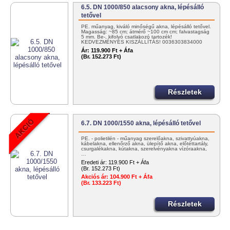
6.5. DN 1000/850 alacsony akna, lépésálló
tetővel
PE. műanyag, kiváló minőségű akna, lépésálló tetővel.
Magasság: ~85 cm; átmérő ~100 cm cm; falvastagság
5 mm. Be-, kifolyó csatlakozó tartozék!
KEDVEZMÉNYES KISZÁLLÍTÁS! 0036303834000
vagy info@tartalygyar.hu
Ár:
119.900 Ft + Áfa
(Br. 152.273 Ft)
Részletek
6.7. DN 1000/1550 akna, lépésálló tetővel
PE. - polietilén - műanyag szerelőakna, szivattyúakna,
kábelakna, ellenőrző akna, ülepítő akna, előtéttartály,
csurgalékakna, kútakna, szerelvényakna vízóraakna,
…
Eredeti ár:
119.900 Ft + Áfa
(Br. 152.273 Ft)
Akciós ár:
104.900 Ft + Áfa
(Br. 133.223 Ft)
Részletek