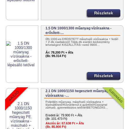
Részletek
1.5 DN 1000/1300 műanyag vízóraakna -
erősített-…
DN 1000-es ERŐSÍTETT mászható vízóraakna + fedél
+ 2 db csatlakozó! Több db esetén kedvezmény
lehetséges! KISZÁLLÍTÁS: nettó 9900…
Ár:
78.200 Ft + Áfa
(Br. 99.314 Ft)
Részletek
2.1 DN 1000/1150 hegesztett műanyag PE.
vízóraakna -…
Polietilén műanyag, mászható vízóraakna +
lépésállótető!Közvetlenül a gyártótól!Csavarral
zárható, gyermekbiztos tetővel!BETONOZÁS…
Eredeti ár:
79.900 Ft + Áfa
(Br. 101.473 Ft)
Akciós ár:
67.638 Ft + Áfa
(Br. 85.900 Ft)