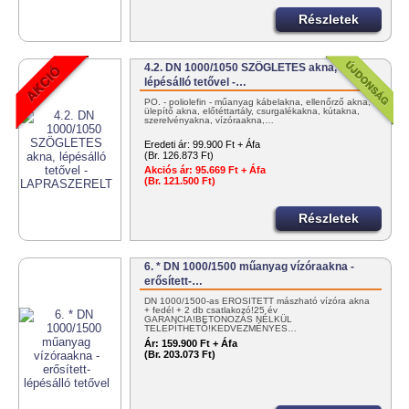
Részletek
4.2. DN 1000/1050 SZÖGLETES akna,
lépésálló tetővel -…
PO. - poliolefin - műanyag kábelakna, ellenőrző akna,
ülepítő akna, előtéttartály, csurgalékakna, kútakna,
szerelvényakna, vízóraakna,…
Eredeti ár:
99.900 Ft + Áfa
(Br. 126.873 Ft)
Akciós ár:
95.669 Ft + Áfa
(Br. 121.500 Ft)
Részletek
6. * DN 1000/1500 műanyag vízóraakna -
erősített-…
DN 1000/1500-as ERŐSÍTETT mászható vízóra akna
+ fedél + 2 db csatlakozó!25 év
GARANCIA!BETONOZÁS NÉLKÜL
TELEPÍTHETŐ!KEDVEZMÉNYES…
Ár:
159.900 Ft + Áfa
(Br. 203.073 Ft)