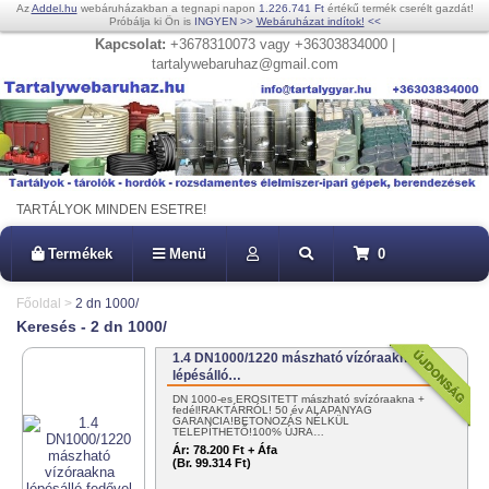
Az
Addel.hu
webáruházakban a tegnapi napon
1.226.741 Ft
értékű termék cserélt gazdát!
Próbálja ki Ön is
INGYEN
>>
Webáruházat indítok!
<<
Kapcsolat:
+3678310073 vagy +36303834000 |
tartalywebaruhaz@gmail.com
TARTÁLYOK MINDEN ESETRE!
Termékek
Menü
0
Főoldal
>
2 dn 1000/
Keresés - 2 dn 1000/
1.4 DN1000/1220 mászható vízóraakna
lépésálló…
DN 1000-es ERŐSÍTETT mászható svízóraakna +
fedél!RAKTÁRRÓL! 50 év ALAPANYAG
GARANCIA!BETONOZÁS NÉLKÜL
TELEPÍTHETŐ!100% ÚJRA…
Ár:
78.200 Ft + Áfa
(Br. 99.314 Ft)