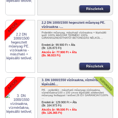
Részletek
2.2 DN 1000/1500 hegesztett műanyag PE.
vízóraakna -…
Polietilén műanyag, mászható vízóraakna + lépésálló
tető! 100% MAGYAR TERMÉK! 100%
ÚJRAHASZNOSÍTHATÓ! BETONOZÁS NÉLKÜL…
Eredeti ár:
99.900 Ft + Áfa
(Br. 126.873 Ft)
Akciós ár:
77.900 Ft + Áfa
(Br. 98.933 Ft)
Részletek
3. DN 1000/1550 vízóraakna, vízmérőakna,
lépésálló…
PE. - polietilén - mászható műanyag vízóraakna,
vízmérőakna!100 x 100 cm-es lépésálló zöldterületi
műanyag fedlappal / tetővel.26 ÉV GARANCIA!!!100%
…
Eredeti ár:
129.900 Ft + Áfa
(Br. 164.973 Ft)
Akciós ár:
99.500 Ft + Áfa
(Br. 126.365 Ft)