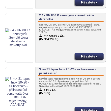
Részletek
2.4 - DN 800 K szennyvíz átemelő akna
darabolós…
Szerelt, DN 800-as KÚPOS szennyvíz átemelő akna
vágókéses szennyvíz szivattyúval! INGYENES
KISZÁLLÍTÁS Magyarországon! 100% hazai szivattyú,
100 %…
Ár:
310.500 Ft + Áfa
(Br. 394.335 Ft)
Részletek
3. <> 31 lapos Inox 20x20 - as borszűrő -
pálinkaszűrő…
Saválló acl / rozsdamentes acél / inox 20 cm x 20 cm -
es lapszűrő 31 db műanyag lappal! A szűrő
W.Nr.1.4301. minőségű rozsdamentes acélból készül.
Szivattyúval kínáljuk! +36303834000
info@tartalygyar.hu
Ár:
1 Ft + Áfa
(Br. 1 Ft)
Részletek