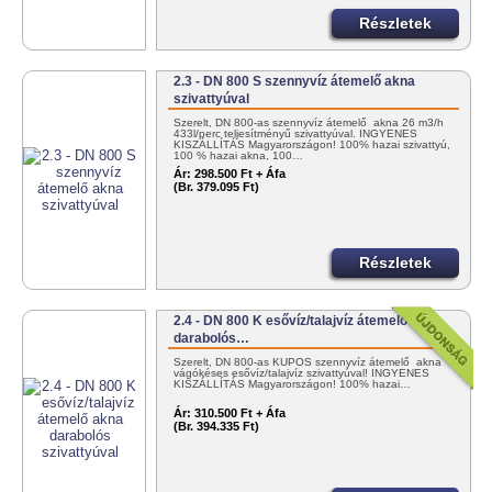
Részletek
2.3 - DN 800 S szennyvíz átemelő akna
szivattyúval
Szerelt, DN 800-as szennyvíz átemelő akna 26 m3/h
433l/perc teljesítményű szivattyúval. INGYENES
KISZÁLLÍTÁS Magyarországon! 100% hazai szivattyú,
100 % hazai akna, 100…
Ár:
298.500 Ft + Áfa
(Br. 379.095 Ft)
Részletek
2.4 - DN 800 K esővíz/talajvíz átemelő akna
darabolós…
Szerelt, DN 800-as KÚPOS szennyvíz átemelő akna
vágókéses esővíz/talajvíz szivattyúval! INGYENES
KISZÁLLÍTÁS Magyarországon! 100% hazai…
Ár:
310.500 Ft + Áfa
(Br. 394.335 Ft)