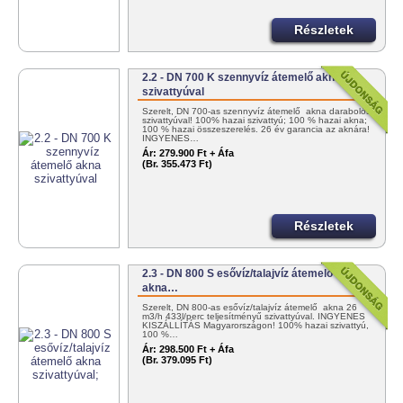
Részletek
2.2 - DN 700 K szennyvíz átemelő akna
szivattyúval
Szerelt, DN 700-as szennyvíz átemelő akna darabolós
szivattyúval! 100% hazai szivattyú; 100 % hazai akna;
100 % hazai összeszerelés. 26 év garancia az aknára!
INGYENES…
Ár:
279.900 Ft + Áfa
(Br. 355.473 Ft)
Részletek
2.3 - DN 800 S esővíz/talajvíz átemelő
akna…
Szerelt, DN 800-as esővíz/talajvíz átemelő akna 26
m3/h 433l/perc teljesítményű szivattyúval. INGYENES
KISZÁLLÍTÁS Magyarországon! 100% hazai szivattyú,
100 %…
Ár:
298.500 Ft + Áfa
(Br. 379.095 Ft)