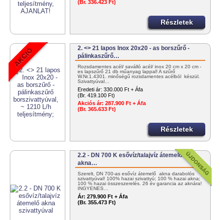
(Br. 336.423 Ft)
Részletek
2. <> 21 lapos Inox 20x20 - as borszűrő -
pálinkaszűrő…
Rozsdamentes acél/ saválló acél/ inox 20 cm x 20 cm -
es lapszűrő 21 db műanyag lappal! A szűrő
W.Nr.1.4301. minőségű rozsdamentes acélból készül.
Szivattyúval…
Eredeti ár:
330.000 Ft + Áfa
(Br. 419.100 Ft)
Akciós ár:
287.900 Ft + Áfa
(Br. 365.633 Ft)
Részletek
2.2 - DN 700 K esővíz/talajvíz átemelő
akna…
Szerelt, DN 700-as esővíz átemelő akna darabolós
szivattyúval! 100% hazai szivattyú; 100 % hazai akna;
100 % hazai összeszerelés. 26 év garancia az aknára!
INGYENES…
Ár:
279.900 Ft + Áfa
(Br. 355.473 Ft)