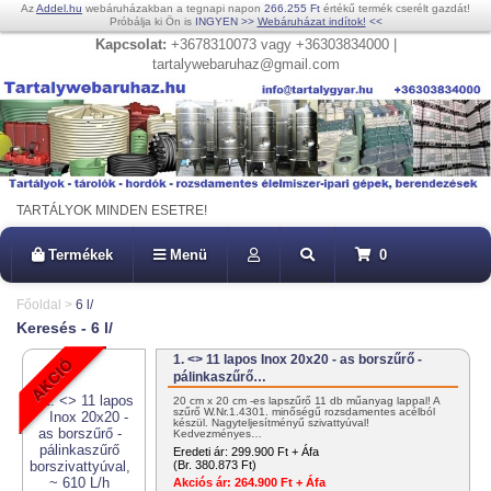
Az
Addel.hu
webáruházakban a tegnapi napon
266.255 Ft
értékű termék cserélt gazdát!
Próbálja ki Ön is
INGYEN
>>
Webáruházat indítok!
<<
Kapcsolat:
+3678310073 vagy +36303834000 |
tartalywebaruhaz@gmail.com
TARTÁLYOK MINDEN ESETRE!
Termékek
Menü
0
Főoldal
>
6 l/
Keresés - 6 l/
1. <> 11 lapos Inox 20x20 - as borszűrő -
pálinkaszűrő…
20 cm x 20 cm -es lapszűrő 11 db műanyag lappal! A
szűrő W.Nr.1.4301. minőségű rozsdamentes acélból
készül. Nagyteljesítményű szivattyúval!
Kedvezményes…
Eredeti ár:
299.900 Ft + Áfa
(Br. 380.873 Ft)
Akciós ár:
264.900 Ft + Áfa