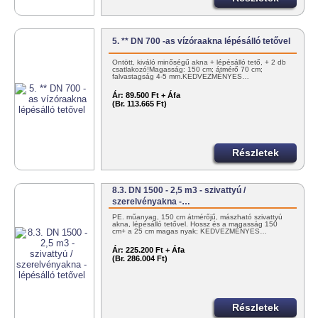
5. ** DN 700 -as vízóraakna lépésálló tetővel
Öntött, kiváló minőségű akna + lépésálló tető, + 2 db
csatlakozó!Magasság: 150 cm; átmérő 70 cm;
falvastagság 4-5 mm.KEDVEZMÉNYES…
Ár:
89.500 Ft + Áfa
(Br. 113.665 Ft)
Részletek
8.3. DN 1500 - 2,5 m3 - szivattyú /
szerelvényakna -…
PE. műanyag, 150 cm átmérőjű, mászható szivattyú
akna, lépésálló tetővel. Hossz és a magasság 150
cm+ a 25 cm magas nyak; KEDVEZMÉNYES…
Ár:
225.200 Ft + Áfa
(Br. 286.004 Ft)
Részletek