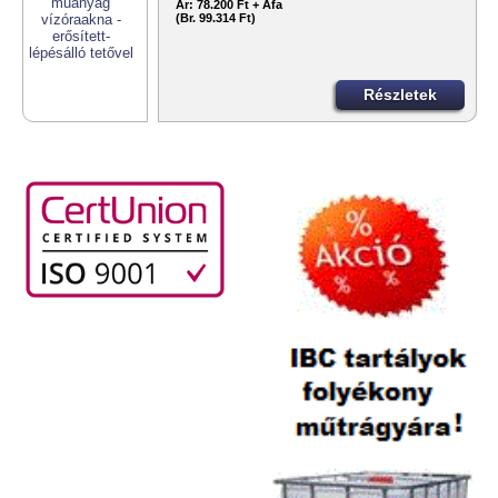
Ár:
78.200 Ft + Áfa
(Br. 99.314 Ft)
Részletek