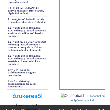
lépésálló tetővel;
8.8 <> 40 m3, UNITANK-2D
esővíz/csapadék tároló tartály -
lépésálló tetővel;
1. Levegőztető buborék tartály
Kegyedi rendszerhez - 125 liter;
1.2. ~ 2,25 m3-es DrainTank
ECO műanyag - fekvő szögletes
- szürkevíz szikkasztó blokk -
komplett;
1.2. ~ 2,2 m3-es DrainTank ECO
műanyag - fekvő szögletes -
tisztított szennyvíz / szürkevíz
szikkasztó blokk - komplett;
1.2. ~ 2,25 m3-es DrainTank
ECO műanyag - fekvő szögletes
- esővíz szikkasztó blokk -
komplett;
5.<> 6 m - Növényi
szűrőmedence Kegyedi
rendszerhez;
4.<> 5 m - Növényi
szűrőmedence Kegyedi
rendszerhez;
Olcsóbbat.hu
– Spórolni tudni kell
Árukereső, a hiteles
vásárlási kalauz