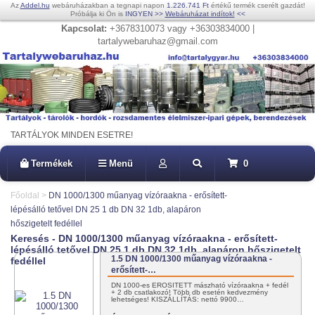
Az
Addel.hu
webáruházakban a tegnapi napon
1.226.741 Ft
értékű termék cserélt gazdát!
Próbálja ki Ön is
INGYEN
>>
Webáruházat indítok!
<<
Kapcsolat:
+3678310073 vagy +36303834000 |
tartalywebaruhaz@gmail.com
TARTÁLYOK MINDEN ESETRE!
Termékek
Menü
0
Főoldal
>
DN 1000/1300 műanyag vízóraakna - erősített-
lépésálló tetővel DN 25 1 db DN 32 1db, alapáron
hőszigetelt fedéllel
Keresés - DN 1000/1300 műanyag vízóraakna - erősített-
lépésálló tetővel DN 25 1 db DN 32 1db, alapáron hőszigetelt
1.5 DN 1000/1300 műanyag vízóraakna -
fedéllel
erősített-…
DN 1000-es ERŐSÍTETT mászható vízóraakna + fedél
+ 2 db csatlakozó! Több db esetén kedvezmény
lehetséges! KISZÁLLÍTÁS: nettó 9900…