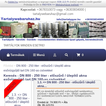
Az
Addel.hu
webáruházakban a tegnapi napon
838.113 Ft
értékű termék cserélt gazdát!
Próbálja ki Ön is
INGYEN
>>
Webáruházat indítok!
<<
Kapcsolat:
+3678310073 vagy +36303834000 |
tartalywebaruhaz@gmail.com
TARTÁLYOK MINDEN ESETRE!
Termékek
Menü
0
Főoldal
>
DN 800 - 250 liter - előszűrő / ülepítő akna
esővízgyűjtő tart DN 160-as csövekkel
Keresés - DN 800 - 250 liter - előszűrő / ülepítő akna
esővízgyűjtő tart DN 160-as csövekkel
1.3. <> DN 800 - 250 liter - előszűrő / ülepítő
akna…
80 cm átmérőjű előszűrő esővízgyűjtő tartályokhoz,
szűrővel + lépésálló tető + be-, kifolyó csatlakozó!25
ÉV GARANCIA!!!100% MAGYAR TERMÉK!100%-
ban…
Eredeti ár:
74.900 Ft + Áfa
(Br. 95.123 Ft)