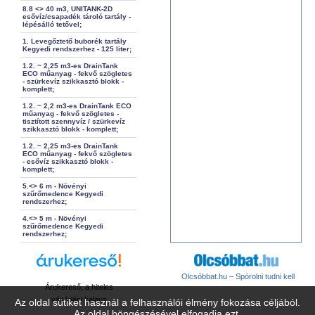
8.8 <> 40 m3, UNITANK-2D
esővíz/csapadék tároló tartály -
lépésálló tetővel;
1. Levegőztető buborék tartály
Kegyedi rendszerhez - 125 liter;
1.2. ~ 2,25 m3-es DrainTank
ECO műanyag - fekvő szögletes
- szürkevíz szikkasztó blokk -
komplett;
1.2. ~ 2,2 m3-es DrainTank ECO
műanyag - fekvő szögletes -
tisztított szennyvíz / szürkevíz
szikkasztó blokk - komplett;
1.2. ~ 2,25 m3-es DrainTank
ECO műanyag - fekvő szögletes
- esővíz szikkasztó blokk -
komplett;
5.<> 6 m - Növényi
szűrőmedence Kegyedi
rendszerhez;
4.<> 5 m - Növényi
szűrőmedence Kegyedi
rendszerhez;
Olcsóbbat.hu – Spórolni tudni kell
Árukereső, a hiteles
vásárlási kalauz
Az oldal sütiket használ a felhasználói élmény fokozása céljából.
Az oldal böngészésével elfogadja ezt.