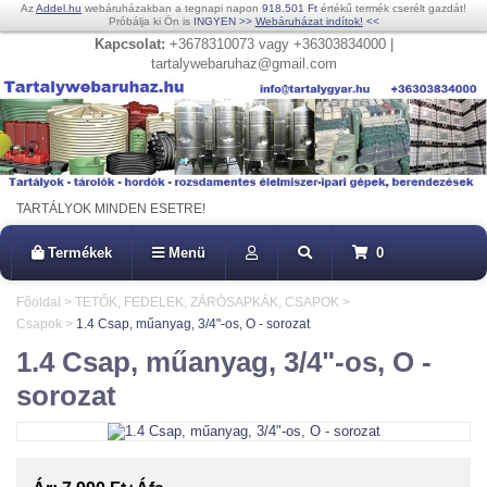
Az
Addel.hu
webáruházakban a tegnapi napon
918.501 Ft
értékű termék cserélt gazdát!
Próbálja ki Ön is
INGYEN
>>
Webáruházat indítok!
<<
Kapcsolat:
+3678310073 vagy +36303834000 |
tartalywebaruhaz@gmail.com
TARTÁLYOK MINDEN ESETRE!
Termékek
Menü
0
Főoldal
>
TETŐK, FEDELEK, ZÁRÓSAPKÁK, CSAPOK
>
Csapok
>
1.4 Csap, műanyag, 3/4"-os, O - sorozat
1.4 Csap, műanyag, 3/4"-os, O -
sorozat