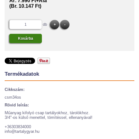
Ár:
7.990 Ft+Áfa
(Br. 10.147 Ft)
db
Termékadatok
Cikkszám:
csm34os
Rövid leírás:
Műanyag kifolyó csap tartályokhoz, tárolókhoz.
3/4"-os külső menettel, tömítéssel, ellenanyával!
+36303834000
info@tartalygyar.hu