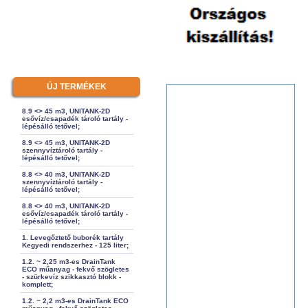
ÚJ TERMÉKEK
8.9 <> 45 m3, UNITANK-2D
esővíz/csapadék tároló tartály -
lépésálló tetővel;
8.9 <> 45 m3, UNITANK-2D
szennyvíztároló tartály -
lépésálló tetővel;
8.8 <> 40 m3, UNITANK-2D
szennyvíztároló tartály -
lépésálló tetővel;
8.8 <> 40 m3, UNITANK-2D
esővíz/csapadék tároló tartály -
lépésálló tetővel;
1. Levegőztető buborék tartály
Kegyedi rendszerhez - 125 liter;
1.2. ~ 2,25 m3-es DrainTank
ECO műanyag - fekvő szögletes
- szürkevíz szikkasztó blokk -
komplett;
1.2. ~ 2,2 m3-es DrainTank ECO