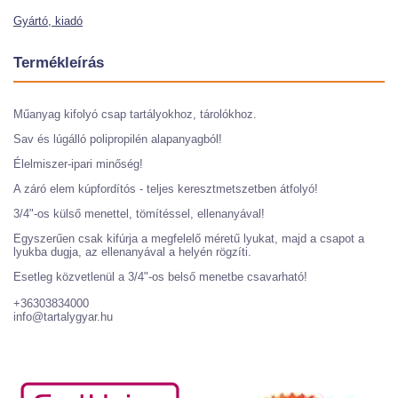
Gyártó, kiadó
Termékleírás
Műanyag kifolyó csap tartályokhoz, tárolókhoz.
Sav és lúgálló polipropilén alapanyagból!
Élelmiszer-ipari minőség!
A záró elem kúpfordítós - teljes keresztmetszetben átfolyó!
3/4"-os külső menettel, tömítéssel, ellenanyával!
Egyszerűen csak kifúrja a megfelelő méretű lyukat, majd a csapot a
lyukba dugja, az ellenanyával a helyén rögzíti.
Esetleg közvetlenül a 3/4"-os belső menetbe csavarható!
+36303834000
info@tartalygyar.hu