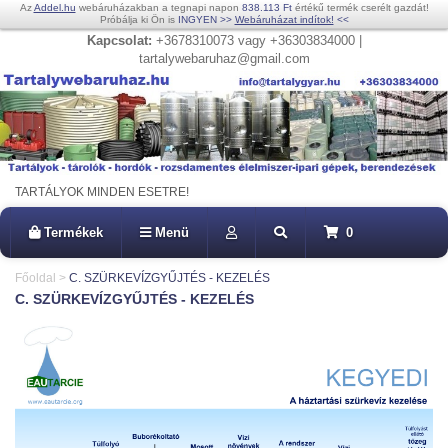
Az
Addel.hu
webáruházakban a tegnapi napon
838.113 Ft
értékű termék cserélt gazdát!
Próbálja ki Ön is
INGYEN
>>
Webáruházat indítok!
<<
Kapcsolat:
+3678310073 vagy +36303834000 |
tartalywebaruhaz@gmail.com
TARTÁLYOK MINDEN ESETRE!
Termékek
Menü
0
Főoldal
>
C. SZÜRKEVÍZGYŰJTÉS - KEZELÉS
C. SZÜRKEVÍZGYŰJTÉS - KEZELÉS