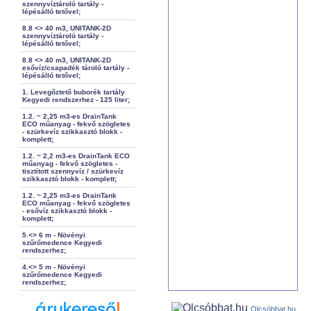
szennyvíztároló tartály -
lépésálló tetővel;
8.8 <> 40 m3, UNITANK-2D
szennyvíztároló tartály -
lépésálló tetővel;
8.8 <> 40 m3, UNITANK-2D
esővíz/csapadék tároló tartály -
lépésálló tetővel;
1. Levegőztető buborék tartály
Kegyedi rendszerhez - 125 liter;
1.2. ~ 2,25 m3-es DrainTank
ECO műanyag - fekvő szögletes
- szürkevíz szikkasztó blokk -
komplett;
1.2. ~ 2,2 m3-es DrainTank ECO
műanyag - fekvő szögletes -
tisztított szennyvíz / szürkevíz
szikkasztó blokk - komplett;
1.2. ~ 2,25 m3-es DrainTank
ECO műanyag - fekvő szögletes
- esővíz szikkasztó blokk -
komplett;
5.<> 6 m - Növényi
szűrőmedence Kegyedi
rendszerhez;
4.<> 5 m - Növényi
szűrőmedence Kegyedi
rendszerhez;
Olcsóbbat.hu