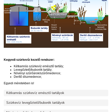
Kegyedi szürkevíz kezelő rendszer:
Kétkamrás szürkevíz emésztő tartály;
Levegőztető/buborék tartály;
Növényi szűrőárok/szűrőmedence;
Derítő díszmedence;
Egyedi méretekben is!
Kétkamrás szürkevíz emésztő tartályok
Szürkevíz levegőztető/buborék tartályok