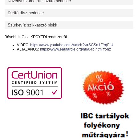
Növényi szűrőárok - szűrőmedence
Derítő díszmedence
Szürkevíz szikkasztó blokk
Bővebb infók a KEGYEDI rendszerről:
VIDEO:
https://www.youtube.com/watch?v=SGSn1EYqF-U
ÁLTALÁNOS:
https://www.eautarcie.org/hu/04b.html#onz