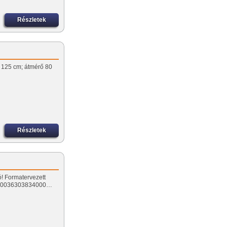
Részletek
: 125 cm; átmérő 80
u
Részletek
ó! Formatervezett
mm. 0036303834000…