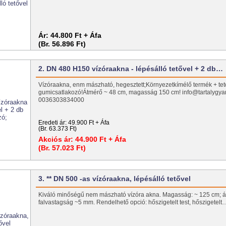
Ár:
44.800 Ft + Áfa
(Br. 56.896 Ft)
2. DN 480 H150 vízóraakna - lépésálló tetővel + 2 db…
Vízóraakna, enm mászható, hegesztett;Környezetkímélő termék + tet
gumicsatlakozó!Átmérő ~ 48 cm, magasság 150 cm! info@tartalygya
0036303834000
Eredeti ár:
49.900 Ft + Áfa
(Br. 63.373 Ft)
Akciós ár:
44.900 Ft + Áfa
(Br. 57.023 Ft)
3. ** DN 500 -as vízóraakna, lépésálló tetővel
Kiváló minőségű nem mászható vízóra akna. Magasság: ~ 125 cm; á
falvastagság ~5 mm. Rendelhető opció: hőszigetelt test, hőszigetelt