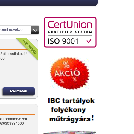
zerint növekvő
2 db csatlakozó!
000
Részletek
ó! Formatervezett
 0036303834000