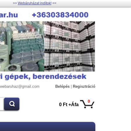
>>
Webáruházat indítok!
<<
lywebaruhaz@gmail.com
Belépés
|
Regisztráció
0
0 Ft +Áfa