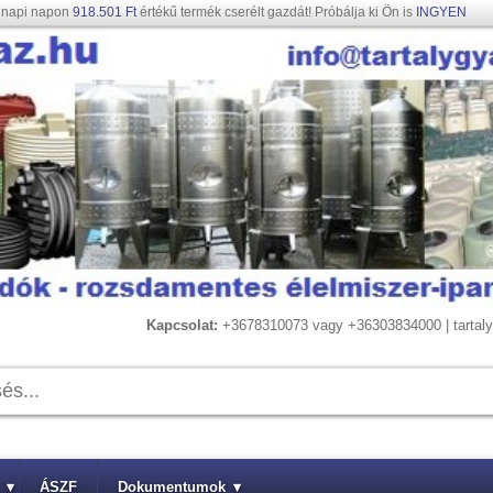
gnapi napon
918.501 Ft
értékű termék cserélt gazdát! Próbálja ki Ön is
INGYEN
Kapcsolat:
+3678310073 vagy +36303834000 | tarta
▾
ÁSZF
Dokumentumok
▾