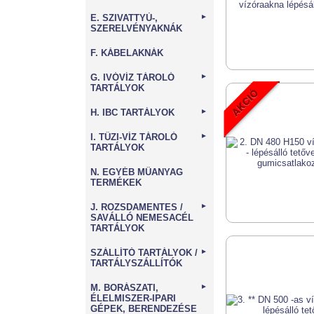
E. SZIVATTYÚ-,
►
SZERELVÉNYAKNÁK
F. KÁBELAKNÁK
G. IVÓVÍZ TÁROLÓ
►
TARTÁLYOK
H. IBC TARTÁLYOK
►
I. TŰZI-VÍZ TÁROLÓ
►
TARTÁLYOK
N. EGYÉB MŰANYAG
TERMÉKEK
J. ROZSDAMENTES /
►
SAVÁLLÓ NEMESACÉL
TARTÁLYOK
SZÁLLÍTÓ TARTÁLYOK /
►
TARTÁLYSZÁLLÍTÓK
M. BORÁSZATI,
►
ÉLELMISZER-IPARI
GÉPEK, BERENDEZÉSE