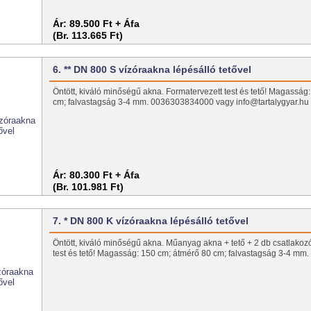
Ár:
89.500 Ft + Áfa
(Br. 113.665 Ft)
6. ** DN 800 S vízóraakna lépésálló tetővel
Öntött, kiváló minőségű akna. Formatervezett test és tető! Magasság
cm; falvastagság 3-4 mm. 0036303834000 vagy info@tartalygyar.h
Ár:
80.300 Ft + Áfa
(Br. 101.981 Ft)
7. * DN 800 K vízóraakna lépésálló tetővel
Öntött, kiváló minőségű akna. Műanyag akna + tető + 2 db csatlakoz
test és tető! Magasság: 150 cm; átmérő 80 cm; falvastagság 3-4 