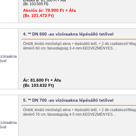
Eredeti ár:
81.500 Ft + Áfa
(Br. 103.505 Ft)
Akciós ár:
79.900 Ft + Áfa
(Br. 101.473 Ft)
4. ** DN 600 -as vízóraakna lépésálló tetővel
Öntött, kiváló minőségű akna + lépésálló tető, + 2 db csatlakozó! M
átmérő 60 cm; falvastagság 3-4 mm.KEDVEZMÉNYES…
Ár:
81.600 Ft + Áfa
(Br. 103.632 Ft)
5. ** DN 700 -as vízóraakna lépésálló tetővel
Öntött, kiváló minőségű akna + lépésálló tető, + 2 db csatlakozó!Ma
átmérő 70 cm; falvastagság 4-5 mm.KEDVEZMÉNYES…