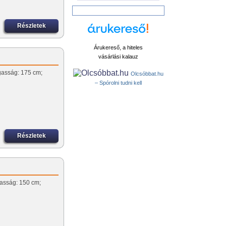
Részletek
Árukereső, a hiteles
vásárlási kalauz
agasság: 175 cm;
Olcsóbbat.hu
– Spórolni tudni kell
Részletek
gasság: 150 cm;