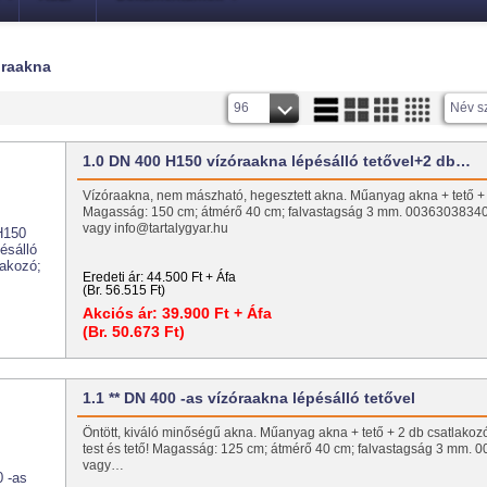
óraakna
96
Név s
1.0 DN 400 H150 vízóraakna lépésálló tetővel+2 db…
Vízóraakna, nem mászható, hegesztett akna. Műanyag akna + tető + 
Magasság: 150 cm; átmérő 40 cm; falvastagság 3 mm. 0036303834
vagy info@tartalygyar.hu
Eredeti ár:
44.500 Ft + Áfa
(Br. 56.515 Ft)
Akciós ár:
39.900 Ft + Áfa
(Br. 50.673 Ft)
1.1 ** DN 400 -as vízóraakna lépésálló tetővel
Öntött, kiváló minőségű akna. Műanyag akna + tető + 2 db csatlakoz
test és tető! Magasság: 125 cm; átmérő 40 cm; falvastagság 3 mm.
vagy…