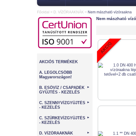
Főoldal
>
D. VÍZÓRAAKNÁK
>
Nem mászható vízóraakna
Nem mászható víz
AKCIÓS TERMÉKEK
A. LEGOLCSÓBB
Magyarországon!
B. ESŐVÍZ / CSAPADÉK
►
GYŰJTÉS - KEZELÉS
C. SZENNYVÍZGYŰJTÉS
►
- KEZELÉS
C. SZÜRKEVÍZGYŰJTÉS
►
- KEZELÉS
D. VÍZÓRAAKNÁK
►