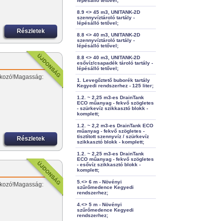
lépésálló tetővel;
8.9 <> 45 m3, UNITANK-2D
szennyvíztároló tartály -
lépésálló tetővel;
Részletek
8.8 <> 40 m3, UNITANK-2D
szennyvíztároló tartály -
lépésálló tetővel;
8.8 <> 40 m3, UNITANK-2D
esővíz/csapadék tároló tartály -
lépésálló tetővel;
lakozó!Magasság:
1. Levegőztető buborék tartály
Kegyedi rendszerhez - 125 liter;
1.2. ~ 2,25 m3-es DrainTank
ECO műanyag - fekvő szögletes
- szürkevíz szikkasztó blokk -
komplett;
1.2. ~ 2,2 m3-es DrainTank ECO
műanyag - fekvő szögletes -
tisztított szennyvíz / szürkevíz
Részletek
szikkasztó blokk - komplett;
1.2. ~ 2,25 m3-es DrainTank
ECO műanyag - fekvő szögletes
- esővíz szikkasztó blokk -
komplett;
5.<> 6 m - Növényi
lakozó!Magasság:
szűrőmedence Kegyedi
rendszerhez;
4.<> 5 m - Növényi
szűrőmedence Kegyedi
rendszerhez;