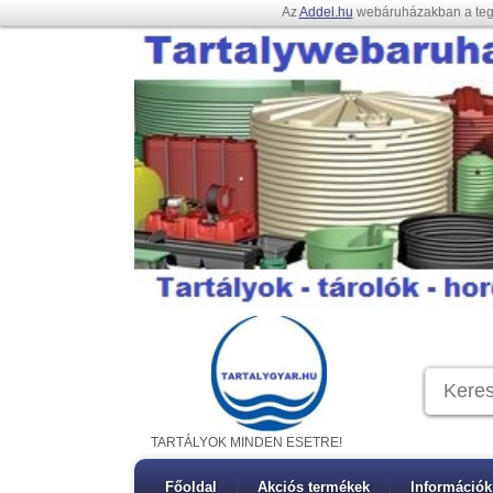
Az
Addel.hu
webáruházakban a te
TARTÁLYOK MINDEN ESETRE!
Főoldal
Akciós termékek
Információk