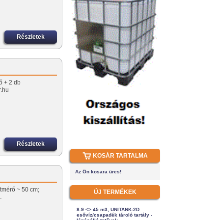
Részletek
ő + 2 db
r.hu
Részletek
KOSÁR TARTALMA
Az Ön kosara üres!
tmérő ~ 50 cm;
ÚJ TERMÉKEK
…
8.9 <> 45 m3, UNITANK-2D
esővíz/csapadék tároló tartály -