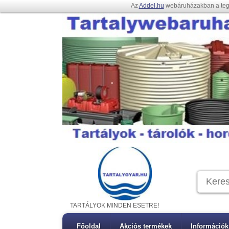
Az
Addel.hu
webáruházakban a te
TARTÁLYOK MINDEN ESETRE!
Főoldal
Akciós termékek
Információk