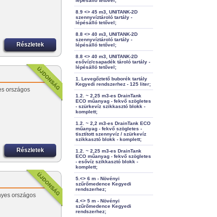
lépésálló tetővel;
8.9 <> 45 m3, UNITANK-2D
szennyvíztároló tartály -
lépésálló tetővel;
8.8 <> 40 m3, UNITANK-2D
szennyvíztároló tartály -
Részletek
lépésálló tetővel;
8.8 <> 40 m3, UNITANK-2D
esővíz/csapadék tároló tartály -
lépésálló tetővel;
1. Levegőztető buborék tartály
Kegyedi rendszerhez - 125 liter;
es országos
1.2. ~ 2,25 m3-es DrainTank
ECO műanyag - fekvő szögletes
- szürkevíz szikkasztó blokk -
komplett;
1.2. ~ 2,2 m3-es DrainTank ECO
műanyag - fekvő szögletes -
tisztított szennyvíz / szürkevíz
szikkasztó blokk - komplett;
Részletek
1.2. ~ 2,25 m3-es DrainTank
ECO műanyag - fekvő szögletes
- esővíz szikkasztó blokk -
komplett;
5.<> 6 m - Növényi
szűrőmedence Kegyedi
rendszerhez;
nyes országos
4.<> 5 m - Növényi
szűrőmedence Kegyedi
rendszerhez;