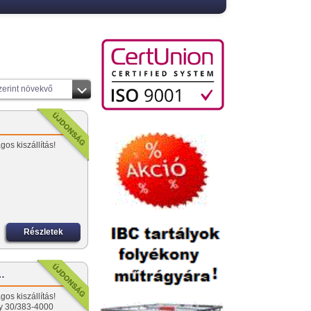
zerint növekvő
os kiszállítás!
Részletek
-…
os kiszállítás!
gy 30/383-4000