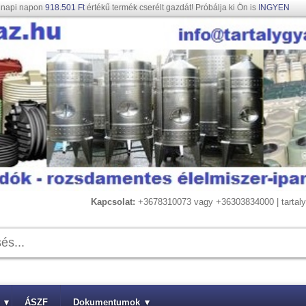
gnapi napon
918.501 Ft
értékű termék cserélt gazdát! Próbálja ki Ön is
INGYEN
Kapcsolat:
+3678310073 vagy +36303834000 | tarta
▾
ÁSZF
Dokumentumok
▾