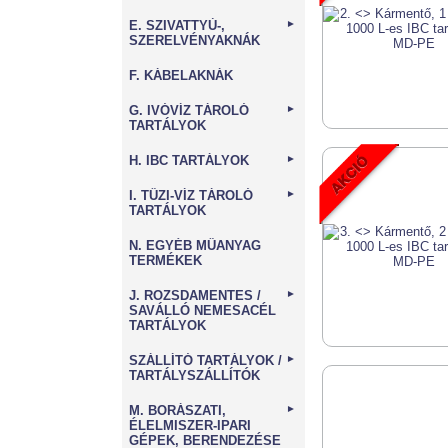
E. SZIVATTYÚ-,
►
SZERELVÉNYAKNÁK
F. KÁBELAKNÁK
G. IVÓVÍZ TÁROLÓ
►
TARTÁLYOK
H. IBC TARTÁLYOK
►
I. TŰZI-VÍZ TÁROLÓ
►
TARTÁLYOK
N. EGYÉB MŰANYAG
TERMÉKEK
J. ROZSDAMENTES /
►
SAVÁLLÓ NEMESACÉL
TARTÁLYOK
SZÁLLÍTÓ TARTÁLYOK /
►
TARTÁLYSZÁLLÍTÓK
M. BORÁSZATI,
►
ÉLELMISZER-IPARI
GÉPEK, BERENDEZÉSE