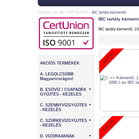
Főoldal
>
H. IBC TARTÁLYOK
>
IBC tartály kármentő
IBC tartály kármen
IBC tartály kármentő, 10
AKCIÓS TERMÉKEK
A. LEGOLCSÓBB
Magyarországon!
B. ESŐVÍZ / CSAPADÉK
►
GYŰJTÉS - KEZELÉS
C. SZENNYVÍZGYŰJTÉS
►
- KEZELÉS
C. SZÜRKEVÍZGYŰJTÉS
►
- KEZELÉS
D. VÍZÓRAAKNÁK
►