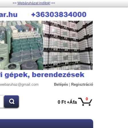
>>
Webáruházat indítok!
<<
lywebaruhaz@gmail.com
Belépés
|
Regisztráció
0
0 Ft +Áfa