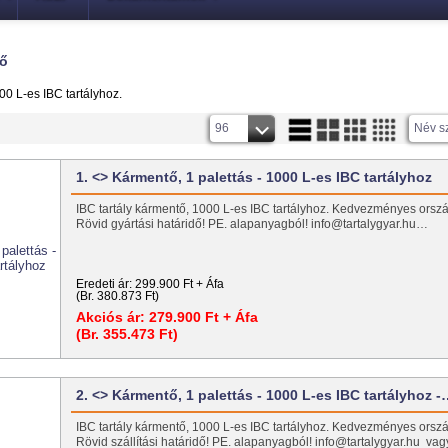
tő
00 L-es IBC tartályhoz.
96
Név s
1. <> Kármentő, 1 palettás - 1000 L-es IBC tartályhoz
IBC tartály kármentő, 1000 L-es IBC tartályhoz. Kedvezményes ország
Rövid gyártási határidő! PE. alapanyagból! info@tartalygyar.hu…
Eredeti ár:
299.900 Ft + Áfa
(Br. 380.873 Ft)
Akciós ár:
279.900 Ft + Áfa
(Br. 355.473 Ft)
2. <> Kármentő, 1 palettás - 1000 L-es IBC tartályhoz 
IBC tartály kármentő, 1000 L-es IBC tartályhoz. Kedvezményes ország
Rövid szállítási határidő! PE. alapanyagból! info@tartalygyar.hu va