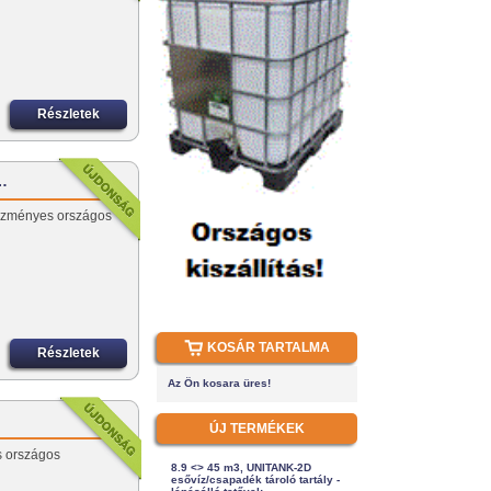
Részletek
-…
vezményes országos
KOSÁR TARTALMA
Részletek
Az Ön kosara üres!
ÚJ TERMÉKEK
s országos
8.9 <> 45 m3, UNITANK-2D
esővíz/csapadék tároló tartály -