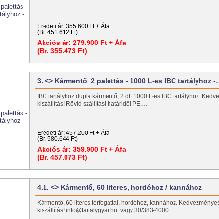
Eredeti ár:
355.600 Ft + Áfa
(Br. 451.612 Ft)
Akciós ár:
279.900 Ft + Áfa
(Br. 355.473 Ft)
3. <> Kármentő, 2 palettás - 1000 L-es IBC tartályhoz 
IBC tartályhoz dupla kármentő, 2 db 1000 L-es IBC tartályhoz. Ked
kiszállítás! Rövid szállítási határidő! PE.…
Eredeti ár:
457.200 Ft + Áfa
(Br. 580.644 Ft)
Akciós ár:
359.900 Ft + Áfa
(Br. 457.073 Ft)
4.1. <> Kármentő, 60 literes, hordóhoz / kannához
Kármentő, 60 literes térfogattal, hordóhoz, kannához. Kedvezménye
kiszállítás! info@tartalygyar.hu vagy 30/383-4000