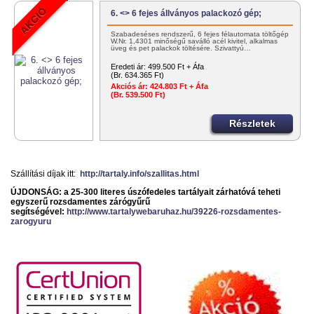
6. <> 6 fejes állványos palackozó gép;
Szabadeséses rendszerű, 6 fejes félautomata töltőgép
W.Nr. 1,4301 minőségű saválló acél kivitel, alkalmas
üveg és pet palackok töltésére. Szivattyú…
Eredeti ár:
499.500 Ft + Áfa
(Br. 634.365 Ft)
Akciós ár:
424.803 Ft + Áfa
(Br. 539.500 Ft)
Részletek
Szállítási díjak itt:
http://tartaly.info/szallitas.html
ÚJDONSÁG: a 25-300 literes úszófedeles tartályait zárhatóvá teheti
egyszerű rozsdamentes zárógyűrű
segítségével:
http://www.tartalywebaruhaz.hu/39226-rozsdamentes-
zarogyuru