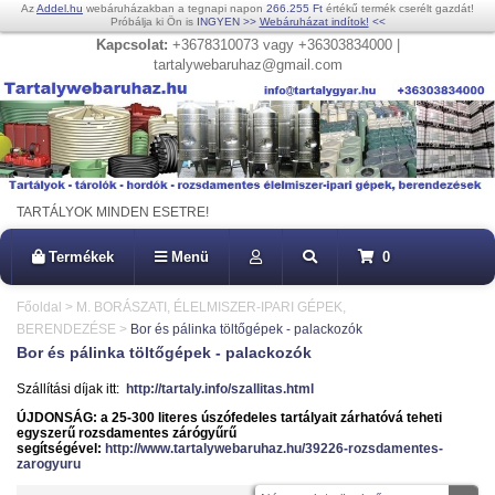
Az
Addel.hu
webáruházakban a tegnapi napon
266.255 Ft
értékű termék cserélt gazdát!
Próbálja ki Ön is
INGYEN
>>
Webáruházat indítok!
<<
Kapcsolat:
+3678310073 vagy +36303834000 |
tartalywebaruhaz@gmail.com
TARTÁLYOK MINDEN ESETRE!
Termékek
Menü
0
Főoldal
>
M. BORÁSZATI, ÉLELMISZER-IPARI GÉPEK,
BERENDEZÉSE
>
Bor és pálinka töltőgépek - palackozók
Bor és pálinka töltőgépek - palackozók
Szállítási díjak itt:
http://tartaly.info/szallitas.html
ÚJDONSÁG: a 25-300 literes úszófedeles tartályait zárhatóvá teheti
egyszerű rozsdamentes zárógyűrű
segítségével:
http://www.tartalywebaruhaz.hu/39226-rozsdamentes-
zarogyuru