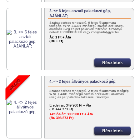
3. <> 6 fejes asztali palackozó gép,
AJÁNLAT;
Szabadeséses rendszerű, 6 fejes félautomata
töltőgép. W.Nr. 1,4301 minőségű saválló acél kivitel,
alkalmas üveg és pet palackok töltésére. Szivattyú
nélkül! +36303834000 vagy info@tartalygyar.hu
Ár:
1 Ft + Áfa
(Br. 1 Ft)
Részletek
4. <> 2 fejes állványos palackozó gép;
Szabadeséses rendszerű, 2 fejes félautomata töltőgép
W.Nr. 1,4301 minőségű saválló acél kivitel, alkalmas
üveg és pet palackok töltésére. Szivattyú…
Eredeti ár:
349.900 Ft + Áfa
(Br. 444.373 Ft)
Akciós ár:
309.900 Ft + Áfa
(Br. 393.573 Ft)
Részletek