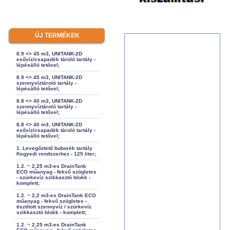
ÚJ TERMÉKEK
8.9 <> 45 m3, UNITANK-2D
esővíz/csapadék tároló tartály -
lépésálló tetővel;
8.9 <> 45 m3, UNITANK-2D
szennyvíztároló tartály -
lépésálló tetővel;
8.8 <> 40 m3, UNITANK-2D
szennyvíztároló tartály -
lépésálló tetővel;
8.8 <> 40 m3, UNITANK-2D
esővíz/csapadék tároló tartály -
lépésálló tetővel;
1. Levegőztető buborék tartály
Kegyedi rendszerhez - 125 liter;
1.2. ~ 2,25 m3-es DrainTank
ECO műanyag - fekvő szögletes
- szürkevíz szikkasztó blokk -
komplett;
1.2. ~ 2,2 m3-es DrainTank ECO
műanyag - fekvő szögletes -
tisztított szennyvíz / szürkevíz
szikkasztó blokk - komplett;
1.2. ~ 2,25 m3-es DrainTank