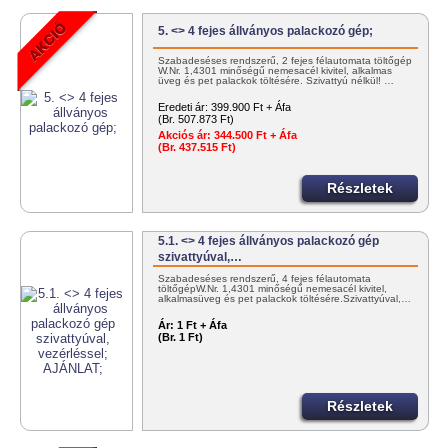
5. <> 4 fejes állványos palackozó gép;
Szabadeséses rendszerű, 2 fejes félautomata töltőgép
W.Nr. 1,4301 minőségű nemesacél kivitel, alkalmas
üveg és pet palackok töltésére. Szivattyú nélkül! …
Eredeti ár:
399.900 Ft + Áfa
(Br. 507.873 Ft)
Akciós ár:
344.500 Ft + Áfa
(Br. 437.515 Ft)
Részletek
5.1. <> 4 fejes állványos palackozó gép
szivattyúval,…
Szabadeséses rendszerű, 4 fejes félautomata
töltőgépW.Nr. 1,4301 minőségű nemesacél kivitel,
alkalmasüveg és pet palackok töltésére.Szivattyúval,…
Ár:
1 Ft + Áfa
(Br. 1 Ft)
Részletek