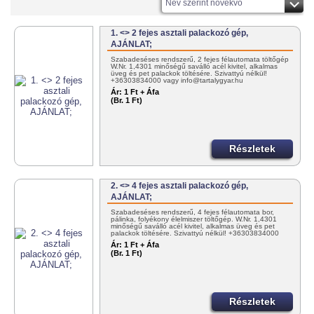
Név szerint növekvő
1. <> 2 fejes asztali palackozó gép,
AJÁNLAT;
Szabadeséses rendszerű, 2 fejes félautomata töltőgép
W.Nr. 1,4301 minőségű saválló acél kivitel, alkalmas
üveg és pet palackok töltésére. Szivattyú nélkül!
+36303834000 vagy info@tartalygyar.hu
Ár:
1 Ft + Áfa
(Br. 1 Ft)
Részletek
2. <> 4 fejes asztali palackozó gép,
AJÁNLAT;
Szabadeséses rendszerű, 4 fejes félautomata bor,
pálinka, folyékony élelmiszer töltőgép. W.Nr. 1,4301
minőségű saválló acél kivitel, alkalmas üveg és pet
palackok töltésére. Szivattyú nélkül! +36303834000
vagy…
Ár:
1 Ft + Áfa
(Br. 1 Ft)
Részletek