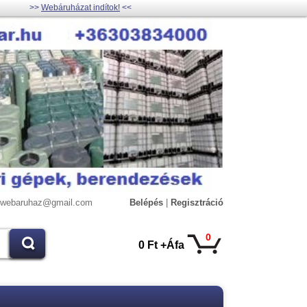
>>
Webáruházat indítok!
<<
lywebaruhaz@gmail.com
Belépés
|
Regisztráció
0
0 Ft +Áfa