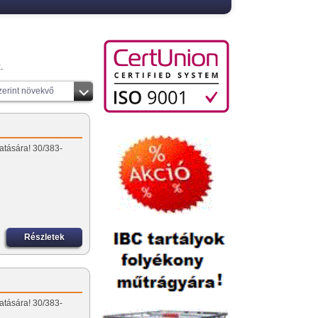
.
zerint növekvő
atására! 30/383-
Részletek
atására! 30/383-