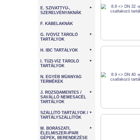
E. SZIVATTYÚ-,
►
SZERELVÉNYAKNÁK
F. KÁBELAKNÁK
G. IVÓVÍZ TÁROLÓ
►
TARTÁLYOK
H. IBC TARTÁLYOK
►
I. TŰZI-VÍZ TÁROLÓ
►
TARTÁLYOK
N. EGYÉB MŰANYAG
TERMÉKEK
J. ROZSDAMENTES /
►
SAVÁLLÓ NEMESACÉL
TARTÁLYOK
SZÁLLÍTÓ TARTÁLYOK /
►
TARTÁLYSZÁLLÍTÓK
M. BORÁSZATI,
►
ÉLELMISZER-IPARI
GÉPEK, BERENDEZÉSE