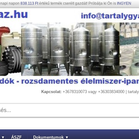
gnapi napon
838.113 Ft
értékű termék cserélt gazdát! Próbálja ki Ön is
INGYEN
Kapcsolat:
+3678310073 vagy +36303834000 | tarta
▾
ÁSZF
Dokumentumok
▾