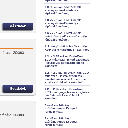
lépésálló tetővel;
8.9 <> 45 m3, UNITANK-2D
szennyvíztároló tartály -
lépésálló tetővel;
8.8 <> 40 m3, UNITANK-2D
szennyvíztároló tartály -
Részletek
lépésálló tetővel;
8.8 <> 40 m3, UNITANK-2D
esővíz/csapadék tároló tartály -
lépésálló tetővel;
1. Levegőztető buborék tartály
Kegyedi rendszerhez - 125 liter;
atására! 30/383-
1.2. ~ 2,25 m3-es DrainTank
ECO műanyag - fekvő szögletes
- szürkevíz szikkasztó blokk -
komplett;
1.2. ~ 2,2 m3-es DrainTank ECO
műanyag - fekvő szögletes -
tisztított szennyvíz / szürkevíz
szikkasztó blokk - komplett;
Részletek
1.2. ~ 2,25 m3-es DrainTank
ECO műanyag - fekvő szögletes
- esővíz szikkasztó blokk -
komplett;
5.<> 6 m - Növényi
szűrőmedence Kegyedi
rendszerhez;
atására! 30/383-
4.<> 5 m - Növényi
szűrőmedence Kegyedi
rendszerhez;