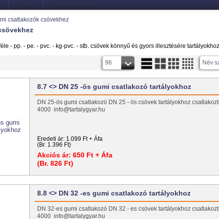
mi csatlakozók csövekhez
csövekhez
e - pp. - pe. - pvc. - kg-pvc. - stb. csövek könnyű és gyors illesztésére tartályokhoz
96
Név s
8.7 <> DN 25 -ös gumi csatlakozó tartályokhoz
DN 25-ös gumi csatlakozó DN 25 - ös csövek tartályokhoz csatlakozt
4000 info@tartalygyar.hu
Eredeti ár:
1.099 Ft + Áfa
(Br. 1.396 Ft)
Akciós ár:
650 Ft + Áfa
(Br. 826 Ft)
8.8 <> DN 32 -es gumi csatlakozó tartályokhoz
DN 32-es gumi csatlakozó DN 32 - es csövek tartályokhoz csatlakozt
4000 info@tartalygyar.hu