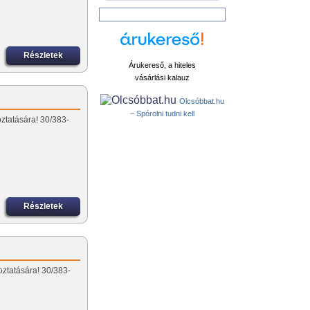
Részletek
Árukereső, a hiteles
vásárlási kalauz
Olcsóbbat.hu
– Spórolni tudni kell
ztatására! 30/383-
Részletek
oztatására! 30/383-