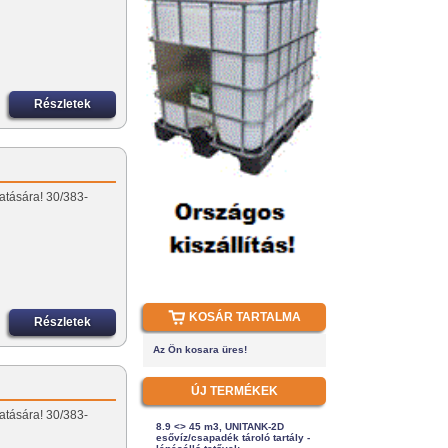
Részletek
atására! 30/383-
KOSÁR TARTALMA
Részletek
Az Ön kosara üres!
ÚJ TERMÉKEK
atására! 30/383-
8.9 <> 45 m3, UNITANK-2D
esővíz/csapadék tároló tartály -