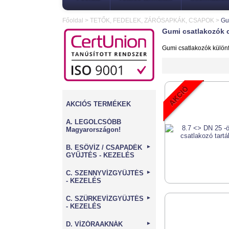
Főoldal
>
TETŐK, FEDELEK, ZÁRÓSAPKÁK, CSAPOK
>
Gu
Gumi csatlakozók 
Gumi csatlakozók különfél
AKCIÓS TERMÉKEK
A. LEGOLCSÓBB
Magyarországon!
B. ESŐVÍZ / CSAPADÉK
►
GYŰJTÉS - KEZELÉS
C. SZENNYVÍZGYŰJTÉS
►
- KEZELÉS
C. SZÜRKEVÍZGYŰJTÉS
►
- KEZELÉS
D. VÍZÓRAAKNÁK
►