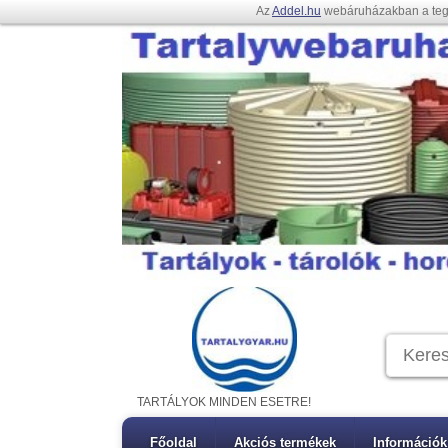
Az
Addel.hu
webáruházakban a te
TARTÁLYOK MINDEN ESETRE!
Főoldal
Akciós termékek
Információk