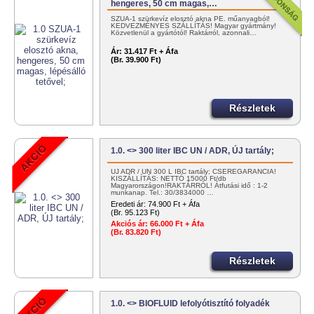
hengeres, 50 cm magas,…
SZUA-1 szürkevíz elosztó akna PE. műanyagból!
KEDVEZMÉNYES SZÁLLÍTÁS! Magyar gyártmány!
Közvetlenül a gyártótól! Raktárról, azonnali…
Ár:
31.417 Ft + Áfa
(Br. 39.900 Ft)
Részletek
1.0. <> 300 liter IBC UN / ADR, ÚJ tartály;
ÚJ ADR / UN 300 L IBC tartály; CSEREGARANCIA!
KISZÁLLÍTÁS: NETTÓ 15000 Ft/db
Magyarországon!RAKTÁRRÓL! Átfutási idő : 1-2
munkanap. Tel.: 30/3834000 …
Eredeti ár:
74.900 Ft + Áfa
(Br. 95.123 Ft)
Akciós ár:
66.000 Ft + Áfa
(Br. 83.820 Ft)
Részletek
1.0. <> BIOFLUID lefolyótisztító folyadék