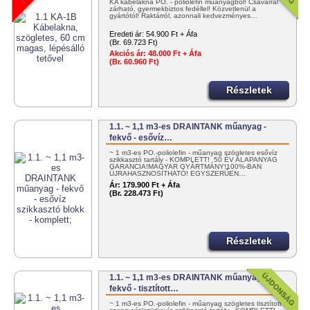
KA kábelakna PO. - poliolefin műanyagból! Csavarral
zárható, gyermekbiztos fedéllel! Közvetlenül a
gyártótól! Raktárról, azonnali kedvezményes…
Eredeti ár:
54.900 Ft + Áfa
(Br. 69.723 Ft)
Akciós ár:
48.000 Ft + Áfa
(Br. 60.960 Ft)
Részletek
1.1. ~ 1,1 m3-es DRAINTANK műanyag -
fekvő - esővíz…
~ 1 m3-es PO.-poliolefin - műanyag szögletes esővíz
szikkasztó tartály - KOMPLETT! 50 ÉV ALAPANYAG
GARANCIA!MAGYAR GYÁRTMÁNY!100%-BAN
ÚJRAHASZNOSÍTHATÓ! EGYSZERŰEN…
Ár:
179.900 Ft + Áfa
(Br. 228.473 Ft)
Részletek
1.1. ~ 1,1 m3-es DRAINTANK műanyag -
fekvő - tisztított…
~ 1 m3-es PO.-poliolefin - műanyag szögletes tisztított