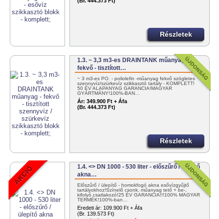
(Br. 444.373 Ft)
Részletek
1.3. ~ 3,3 m3-es DRAINTANK műanyag -
fekvő - tisztított…
~ 3 m3-es PO. - poliolefin -műanyag fekvő szögletes
szennyvíz/szürkevíz szikkasztó tartály - KOMPLETT!
50 ÉV ALAPANYAG GARANCIA!MAGYAR
GYÁRTMÁNY!100%-BAN…
Ár:
349.900 Ft + Áfa
(Br. 444.373 Ft)
Részletek
1.4. <> DN 1000 - 530 liter - előszűrő / ülepítő
akna…
Előszűrő / ülepítő - homokfogó akna esővízgyűjtő
tartályokhoz!Színelő csonk, műanyag tető + be-,
kifolyó csatlakozó!25 ÉV GARANCIA!!!100% MAGYAR
TERMÉK!100%-ban…
Eredeti ár:
109.900 Ft + Áfa
(Br. 139.573 Ft)