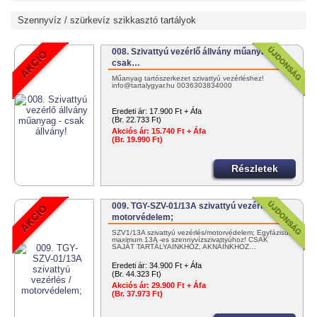
Szennyvíz / szürkevíz szikkasztó tartályok
008. Szivattyú vezérlő állvány műanyag -
csak…
Műanyag tartószerkezet szivattyú vezérléshez!
info@tartalygyar.hu 0036303834000
Eredeti ár:
17.900 Ft + Áfa
(Br. 22.733 Ft)
Akciós ár:
15.740 Ft + Áfa
(Br. 19.990 Ft)
Részletek
009. TGY-SZV-01/13A szivattyú vezérlés /
motorvédelem;
SZV1/13A szivattyú vezérlés/motorvédelem; Egyfázisú,
maximum 13A -es szennyvízszivattyúhoz! CSAK
SAJÁT TARTÁLYAINKHOZ, AKNÁINKHOZ…
Eredeti ár:
34.900 Ft + Áfa
(Br. 44.323 Ft)
Akciós ár:
29.900 Ft + Áfa
(Br. 37.973 Ft)