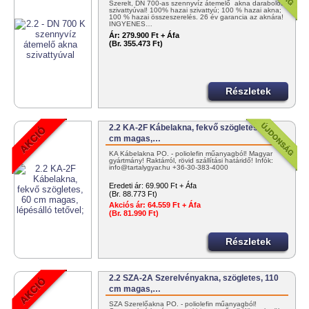
Szerelt, DN 700-as szennyvíz átemelő akna darabolós
szivattyúval! 100% hazai szivattyú; 100 % hazai akna;
100 % hazai összeszerelés. 26 év garancia az aknára!
INGYENES…
Ár:
279.900 Ft + Áfa
(Br. 355.473 Ft)
Részletek
2.2 KA-2F Kábelakna, fekvő szögletes, 60
cm magas,…
KA Kábelakna PO. - poliolefin műanyagból! Magyar
gyártmány! Raktárról, rövid szállítási határidő! Infók:
info@tartalygyar.hu +36-30-383-4000
Eredeti ár:
69.900 Ft + Áfa
(Br. 88.773 Ft)
Akciós ár:
64.559 Ft + Áfa
(Br. 81.990 Ft)
Részletek
2.2 SZA-2A Szerelvényakna, szögletes, 110
cm magas,…
SZA Szerelőakna PO. - poliolefin műanyagból!