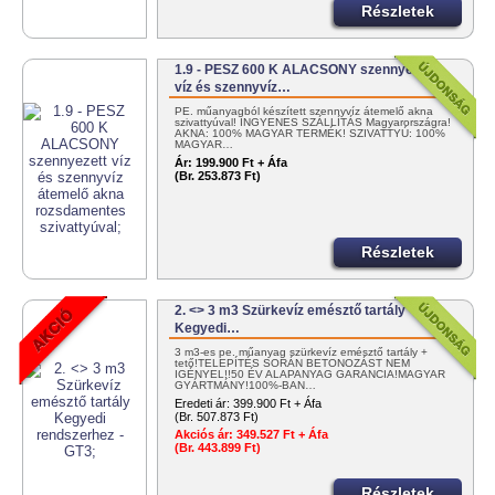
Részletek
1.9 - PESZ 600 K ALACSONY szennyezett
víz és szennyvíz…
PE. műanyagból készített szennyvíz átemelő akna
szivattyúval! INGYENES SZÁLLÍTÁS Magyarországra!
AKNA: 100% MAGYAR TERMÉK! SZIVATTYÚ: 100%
MAGYAR…
Ár:
199.900 Ft + Áfa
(Br. 253.873 Ft)
Részletek
2. <> 3 m3 Szürkevíz emésztő tartály
Kegyedi…
3 m3-es pe. műanyag szürkevíz emésztő tartály +
tető!TELEPÍTÉS SORÁN BETONOZÁST NEM
IGÉNYEL!!50 ÉV ALAPANYAG GARANCIA!MAGYAR
GYÁRTMÁNY!100%-BAN…
Eredeti ár:
399.900 Ft + Áfa
(Br. 507.873 Ft)
Akciós ár:
349.527 Ft + Áfa
(Br. 443.899 Ft)
Részletek