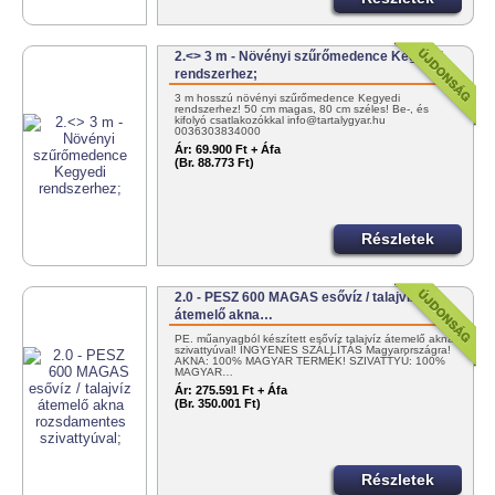
2.<> 3 m - Növényi szűrőmedence Kegyedi
rendszerhez;
3 m hosszú növényi szűrőmedence Kegyedi
rendszerhez! 50 cm magas, 80 cm széles! Be-, és
kifolyó csatlakozókkal info@tartalygyar.hu
0036303834000
Ár:
69.900 Ft + Áfa
(Br. 88.773 Ft)
Részletek
2.0 - PESZ 600 MAGAS esővíz / talajvíz
átemelő akna…
PE. műanyagból készített esővíz talajvíz átemelő akna
szivattyúval! INGYENES SZÁLLÍTÁS Magyarországra!
AKNA: 100% MAGYAR TERMÉK! SZIVATTYÚ: 100%
MAGYAR…
Ár:
275.591 Ft + Áfa
(Br. 350.001 Ft)
Részletek