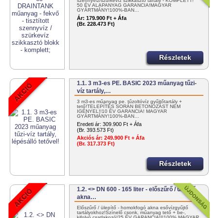
szennyvíz/szürkevíz szikkasztó tartály - KOMPLETT!
50 ÉV ALAPANYAG GARANCIA!MAGYAR
GYÁRTMÁNY!100%-BAN…
Ár:
179.900 Ft + Áfa
(Br. 228.473 Ft)
Részletek
1.1. 3 m3-es PE. BASIC 2023 műanyag tűzi-
víz tartály,…
3 m3-es műanyag pe. tűzoltóvíz gyűjtőtartály +
tető!TELEPÍTÉS SORÁN BETONOZÁST NEM
IGÉNYEL!!10 ÉV GARANCIA! MAGYAR
GYÁRTMÁNY!100%-BAN…
Eredeti ár:
309.900 Ft + Áfa
(Br. 393.573 Ft)
Akciós ár:
249.900 Ft + Áfa
(Br. 317.373 Ft)
Részletek
1.2. <> DN 600 - 165 liter - előszűrő / ülepítő
akna…
Előszűrő / ülepítő - homokfogó akna esővízgyűjtő
tartályokhoz!Színelő csonk, műanyag tető + be-,
kifolyó csatlakozó!25 ÉV GARANCIA!!!100% MAGYAR