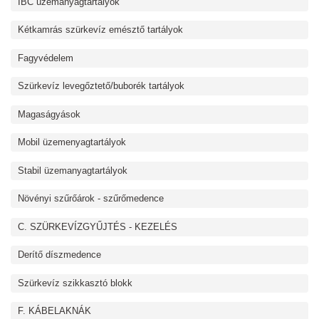
IBC üzemanyagtartályok
Kétkamrás szürkevíz emésztő tartályok
Fagyvédelem
Szürkevíz levegőztető/buborék tartályok
Magaságyások
Mobil üzemenyagtartályok
Stabil üzemanyagtartályok
Növényi szűrőárok - szűrőmedence
C. SZÜRKEVÍZGYŰJTÉS - KEZELÉS
Derítő díszmedence
Szürkevíz szikkasztó blokk
F. KÁBELAKNÁK