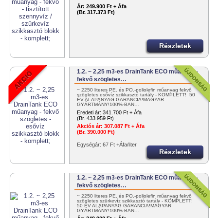
Ár:
249.900 Ft + Áfa
(Br. 317.373 Ft)
Részletek
1.2. ~ 2,25 m3-es DrainTank ECO műanyag -
fekvő szögletes…
~ 2250 literes PE. és PO.-poliolefin műanyag fekvő
szögletes esővíz szikkasztó tartály - KOMPLETT! 50
ÉV ALAPANYAG GARANCIA!MAGYAR
GYÁRTMÁNY!100%-BAN…
Eredeti ár:
341.700 Ft + Áfa
(Br. 433.959 Ft)
Akciós ár:
307.087 Ft + Áfa
(Br. 390.000 Ft)
Egységár: 67 Ft +Áfa/liter
Részletek
1.2. ~ 2,25 m3-es DrainTank ECO műanyag -
fekvő szögletes…
~ 2250 literes PE. és PO.-poliolefin műanyag fekvő
szögletes szürkevíz szikkasztó tartály - KOMPLETT!
50 ÉV ALAPANYAG GARANCIA!MAGYAR
GYÁRTMÁNY!100%-BAN…