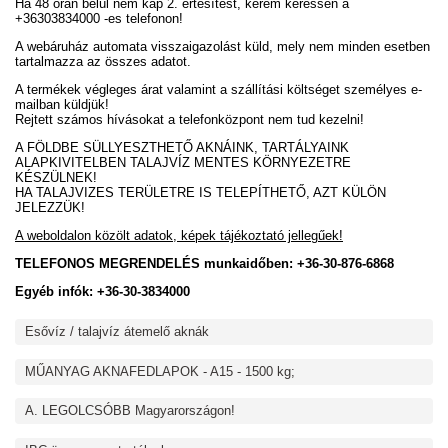
Ha 48 órán belül nem kap 2. értesítést, kérem keressen a
+36303834000 -es telefonon!
A webáruház automata visszaigazolást küld, mely nem minden esetben
tartalmazza az összes adatot.
A termékek végleges árat valamint a szállítási költséget személyes e-
mailban küldjük!
Rejtett számos hívásokat a telefonközpont nem tud kezelni!
A FÖLDBE SÜLLYESZTHETŐ AKNÁINK, TARTÁLYAINK
ALAPKIVITELBEN TALAJVÍZ MENTES KÖRNYEZETRE
KÉSZÜLNEK!
HA TALAJVIZES TERÜLETRE IS TELEPÍTHETŐ, AZT KÜLÖN
JELEZZÜK!
A weboldalon közölt adatok, képek tájékoztató jellegűek!
TELEFONOS MEGRENDELÉS munkaidőben: +36-30-876-6868
Egyéb infók: +36-30-3834000
Esővíz / talajvíz átemelő aknák
MŰANYAG AKNAFEDLAPOK - A15 - 1500 kg;
A. LEGOLCSÓBB Magyarországon!