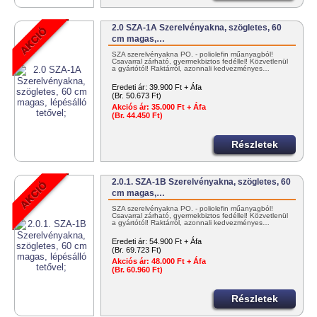
2.0 SZA-1A Szerelvényakna, szögletes, 60
cm magas,…
SZA szerelvényakna PO. - poliolefin műanyagból!
Csavarral zárható, gyermekbiztos fedéllel! Közvetlenül
a gyártótól! Raktárról, azonnali kedvezményes…
Eredeti ár:
39.900 Ft + Áfa
(Br. 50.673 Ft)
Akciós ár:
35.000 Ft + Áfa
(Br. 44.450 Ft)
Részletek
2.0.1. SZA-1B Szerelvényakna, szögletes, 60
cm magas,…
SZA szerelvényakna PO. - poliolefin műanyagból!
Csavarral zárható, gyermekbiztos fedéllel! Közvetlenül
a gyártótól! Raktárról, azonnali kedvezményes…
Eredeti ár:
54.900 Ft + Áfa
(Br. 69.723 Ft)
Akciós ár:
48.000 Ft + Áfa
(Br. 60.960 Ft)
Részletek