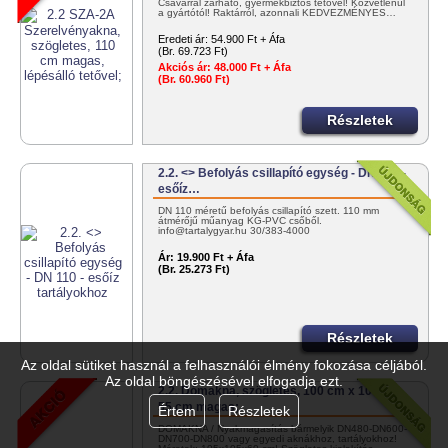
Csavarral zárható, gyermekbiztos tetővel! Közvetlenül
a gyártótól! Raktárról, azonnali KEDVEZMÉNYES…
Eredeti ár:
54.900 Ft + Áfa
(Br. 69.723 Ft)
Akciós ár:
48.000 Ft + Áfa
(Br. 60.960 Ft)
Részletek
2.2. <> Befolyás csillapító egység - DN 110 -
esőíz…
DN 110 méretű befolyás csillapító szett. 110 mm
átmérőjű műanyag KG-PVC csőből.
info@tartalygyar.hu 30/383-4000
Ár:
19.900 Ft + Áfa
(Br. 25.273 Ft)
Részletek
Az oldal sütiket használ a felhasználói élmény fokozása céljából.
Az oldal böngészésével elfogadja ezt.
2.2. Dómakna, szögletes, 100 cm x 100 cm,
55 cm magas;
Értem
Részletek
DÓMAKNA / Nyakmagasítás bármelyik DN480-DN600-
DN700-DN800 vagy egyedi aknákhoz, tartályokhoz!