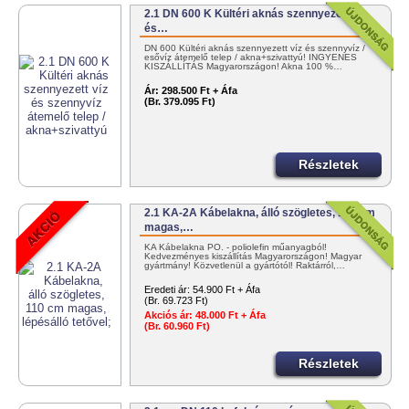
2.1 DN 600 K Kültéri aknás szennyezett víz
és…
DN 600 Kültéri aknás szennyezett víz és szennyvíz /
esővíz átemelő telep / akna+szivattyú! INGYENES
KISZÁLLÍTÁS Magyarországon! Akna 100 %…
Ár:
298.500 Ft + Áfa
(Br. 379.095 Ft)
Részletek
2.1 KA-2A Kábelakna, álló szögletes, 110 cm
magas,…
KA Kábelakna PO. - poliolefin műanyagból!
Kedvezményes kiszállítás Magyarországon! Magyar
gyártmány! Közvetlenül a gyártótól! Raktárról,…
Eredeti ár:
54.900 Ft + Áfa
(Br. 69.723 Ft)
Akciós ár:
48.000 Ft + Áfa
(Br. 60.960 Ft)
Részletek