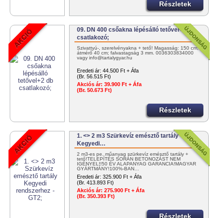
Részletek
09. DN 400 csőakna lépésálló tetővel+2 db
csatlakozó;
Szivattyú-, szerelvényakna + tető! Magasság: 150 cm;
átmérő 40 cm; falvastagság 3 mm. 0036303834000
vagy info@tartalygyar.hu
Eredeti ár:
44.500 Ft + Áfa
(Br. 56.515 Ft)
Akciós ár:
39.900 Ft + Áfa
(Br. 50.673 Ft)
Részletek
1. <> 2 m3 Szürkevíz emésztő tartály
Kegyedi…
2 m3-es pe. műanyag szürkevíz emésztő tartály +
tető!TELEPÍTÉS SORÁN BETONOZÁST NEM
IGÉNYEL!!50 ÉV ALAPANYAG GARANCIA!MAGYAR
GYÁRTMÁNY!100%-BAN…
Eredeti ár:
325.900 Ft + Áfa
(Br. 413.893 Ft)
Akciós ár:
275.900 Ft + Áfa
(Br. 350.393 Ft)
Részletek