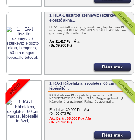
1. HEA-1 tisztított szennyvíz / szürkevíz
elosztó akna,…
HEA1 tisztított szennyvíz, szürkevíz elosztó akna PE.
műanyagból! KEDVEZMÉNYES SZÁLLÍTÁS! Magyar
gyártmány! Közvetlenül a…
Ár:
31.417 Ft + Áfa
(Br. 39.900 Ft)
Részletek
1. KA-1 Kábelakna, szögletes, 60 cm magas,
lépésálló…
KA Kábelakna PO. - poliolefin műanyagból!
KEDVEZMÉNYES SZÁLLÍTÁS! Magyar gyártmány!
Közvetlenül a gyártótól! Raktárról, azonnali…
Eredeti ár:
39.900 Ft + Áfa
(Br. 50.673 Ft)
Akciós ár:
35.000 Ft + Áfa
(Br. 44.450 Ft)
Részletek