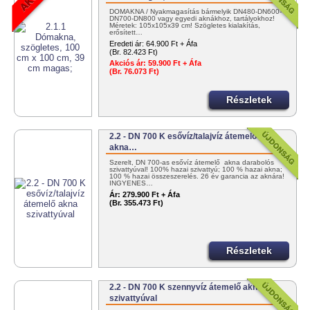
DÓMAKNA / Nyakmagasítás bármelyik DN480-DN600-
DN700-DN800 vagy egyedi aknákhoz, tartályokhoz!
Méretek: 105x105x39 cm! Szögletes kialakítás,
erősített…
Eredeti ár:
64.900 Ft + Áfa
(Br. 82.423 Ft)
Akciós ár:
59.900 Ft + Áfa
(Br. 76.073 Ft)
Részletek
2.2 - DN 700 K esővíz/talajvíz átemelő
akna…
Szerelt, DN 700-as esővíz átemelő akna darabolós
szivattyúval! 100% hazai szivattyú; 100 % hazai akna;
100 % hazai összeszerelés. 26 év garancia az aknára!
INGYENES…
Ár:
279.900 Ft + Áfa
(Br. 355.473 Ft)
Részletek
2.2 - DN 700 K szennyvíz átemelő akna
szivattyúval