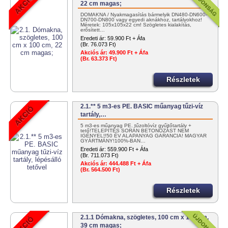
22 cm magas;
DÓMAKNA / Nyakmagasítás bármelyik DN480-DN600-
DN700-DN800 vagy egyedi aknákhoz, tartályokhoz!
Méretek: 105x105x22 cm! Szögletes kialakítás,
erősített…
Eredeti ár:
59.900 Ft + Áfa
(Br. 76.073 Ft)
Akciós ár:
49.900 Ft + Áfa
(Br. 63.373 Ft)
Részletek
2.1.** 5 m3-es PE. BASIC műanyag tűzi-víz
tartály,…
5 m3-es műanyag PE. tűzoltóvíz gyűjtőtartály +
tető!TELEPÍTÉS SORÁN BETONOZÁST NEM
IGÉNYEL!!50 ÉV ALAPANYAG GARANCIA! MAGYAR
GYÁRTMÁNY!100%-BAN…
Eredeti ár:
559.900 Ft + Áfa
(Br. 711.073 Ft)
Akciós ár:
444.488 Ft + Áfa
(Br. 564.500 Ft)
Részletek
2.1.1 Dómakna, szögletes, 100 cm x 100 cm,
39 cm magas;