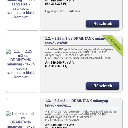
Ár:
249.900 Ft + Áfa
(Br. 317.373 Ft)
Egységár: 67 Ft +Áfa/liter
Részletek
1.2. ~ 2,25 m3-es DRAINTANK műanyag -
fekvő - esővíz…
~ 2 m3-es PO.-poliolefin - műanyag fekvő szögletes
esővíz szikkasztó tartály - KOMPLETT! 50 ÉV
ALAPANYAG GARANCIA!MAGYAR
GYÁRTMÁNY!100%-BAN ÚJRAHASZNOSÍTHATÓ!
EGYSZERŰEN…
Ár:
249.900 Ft + Áfa
(Br. 317.373 Ft)
Részletek
1.3. ~ 3,3 m3-es DRAINTANK műanyag -
fekvő - esővíz…
~ 3,3 m3-es PO.- poliolefin - műanyag fekvő szögletes
esővíz szikkasztó tartály - KOMPLETT! 50 ÉV
ALAPANYAG GARANCIA!MAGYAR
GYÁRTMÁNY!100%-BAN…
Ár:
349.900 Ft + Áfa