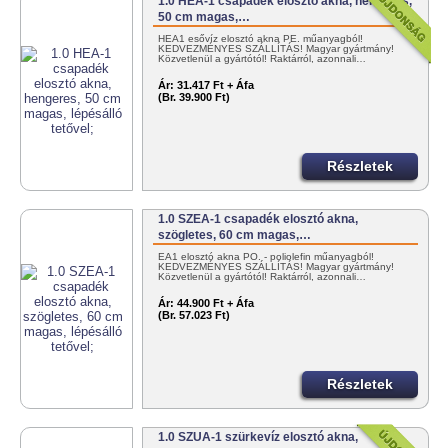
1.0 HEA-1 csapadék elosztó akna, hengeres,
50 cm magas,…
HEA1 esővíz elosztó akna PE. műanyagból!
KEDVEZMÉNYES SZÁLLÍTÁS! Magyar gyártmány!
Közvetlenül a gyártótól! Raktárról, azonnali…
Ár:
31.417 Ft + Áfa
(Br. 39.900 Ft)
Részletek
1.0 SZEA-1 csapadék elosztó akna,
szögletes, 60 cm magas,…
EA1 elosztó akna PO. - poliolefin műanyagból!
KEDVEZMÉNYES SZÁLLÍTÁS! Magyar gyártmány!
Közvetlenül a gyártótól! Raktárról, azonnali…
Ár:
44.900 Ft + Áfa
(Br. 57.023 Ft)
Részletek
1.0 SZUA-1 szürkevíz elosztó akna,