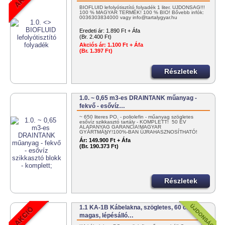
BIOFLUID lefolyótisztító folyadék 1 liter. ÚJDONSÁG!!!
100 % MAGYAR TERMÉK! 100 % BIO! Bővebb infók:
0036303834000 vagy info@tartalygyar.hu
Eredeti ár:
1.890 Ft + Áfa
(Br. 2.400 Ft)
Akciós ár:
1.100 Ft + Áfa
(Br. 1.397 Ft)
Részletek
1.0. ~ 0,65 m3-es DRAINTANK műanyag -
fekvő - esővíz…
~ 650 literes PO. - poliolefin - műanyag szögletes
esővíz szikkasztó tartály - KOMPLETT! 50 ÉV
ALAPANYAG GARANCIA!MAGYAR
GYÁRTMÁNY!100%-BAN ÚJRAHASZNOSÍTHATÓ!
EGYSZERŰEN…
Ár:
149.900 Ft + Áfa
(Br. 190.373 Ft)
Részletek
1.1 KA-1B Kábelakna, szögletes, 60 cm
magas, lépésálló…