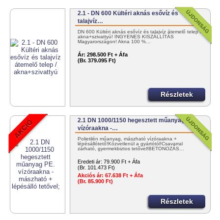
2.1 - DN 600 Kültéri aknás esővíz és
talajvíz…
DN 600 Kültéri aknás esővíz és talajvíz átemelő telep /
akna+szivattyú! INGYENES KISZÁLLÍTÁS
Magyarországon! Akna 100 %…
Ár:
298.500 Ft + Áfa
(Br. 379.095 Ft)
Részletek
2.1 DN 1000/1150 hegesztett műanyag PE.
vízóraakna -…
Polietilén műanyag, mászható vízóraakna +
lépésállótető!Közvetlenül a gyártótól!Csavarral
zárható, gyermekbiztos tetővel!BETONOZÁS…
Eredeti ár:
79.900 Ft + Áfa
(Br. 101.473 Ft)
Akciós ár:
67.638 Ft + Áfa
(Br. 85.900 Ft)
Részletek