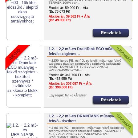
TERMÉK!100%-ban…
Eredeti ár:
59.900 Ft + Áfa
(Br. 76.073 Ft)
Akciós ár:
39.362 Ft + Áfa
(Br. 49.990 Ft)
Részletek
1.2. ~ 2,2 m3-es DrainTank ECO műanyag -
fekvő szögletes…
~ 2250 literes PE. és PO.-poliolefin műanyag fekvő
szögletes tisztított szennyvíz / szürkevíz szikkasztó
tartály - KOMPLETT! 50 ÉV ALAPANYAG
GARANCIA!MAGYAR…
Eredeti ár:
341.700 Ft + Áfa
(Br. 433.959 Ft)
Akciós ár:
307.087 Ft + Áfa
(Br. 390.000 Ft)
Egységár: 67 Ft +Áfa/liter
Részletek
1.2. ~ 2,2 m3-es DRAINTANK műanyag -
fekvő - tisztított…
~ 2 m3-es PO. - poliolefin - műanyag fekvő szögletes
szennyvíz/szürkevíz szikkasztó tartály - KOMPLETT!
50 ÉV ALAPANYAG GARANCIA!MAGYAR
GYÁRTMÁNY!100%-BAN…