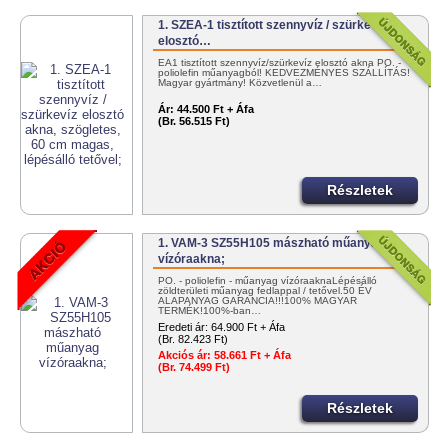
1. SZEA-1 tisztított szennyvíz / szürkevíz
elosztó…
EA1 tisztított szennyvíz/szürkevíz elosztó akna PO. -
poliolefin műanyagból! KEDVEZMÉNYES SZÁLLÍTÁS!
Magyar gyártmány! Közvetlenül a…
Ár:
44.500 Ft + Áfa
(Br. 56.515 Ft)
Részletek
1. VAM-3 SZ55H105 mászható műanyag
vízóraakna;
PO. - poliolefin - műanyag vízóraaknaLépésálló
zöldterületi műanyag fedlappal / tetővel.50 ÉV
ALAPANYAG GARANCIA!!!100% MAGYAR
TERMÉK!100%-ban…
Eredeti ár:
64.900 Ft + Áfa
(Br. 82.423 Ft)
Akciós ár:
58.661 Ft + Áfa
(Br. 74.499 Ft)
Részletek