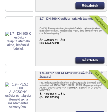
Részletek
1.7 - DN 800 K esővíz - talajvíz átemelő akna,
…
Öntött, kiváló minőségű esővíz/talajvíz átemelő akna,
lépésálló tetővel. Magasság: ~150 cm; átmérő ~80 cm
cm; falvastagság 5…
Ár:
109.900 Ft + Áfa
(Br. 139.573 Ft)
Részletek
1.9 - PESZ 600 ALACSONY esővíz és talajvíz
átemelő…
PE. műanyagból készített esővíz/talajvíz átemelő akna
szivattyúval! INGYENES SZÁLLÍTÁS Magyarországra!
AKNA: 100% MAGYAR TERMÉK! SZIVATTYÚ: 100%
MAGYAR…
Ár:
199.900 Ft + Áfa
(Br. 253.873 Ft)