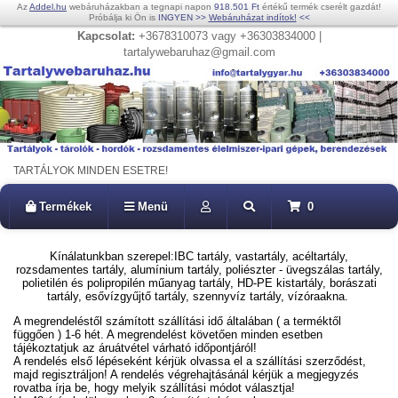
Az
Addel.hu
webáruházakban a tegnapi napon
918.501 Ft
értékű termék cserélt gazdát!
Próbálja ki Ön is
INGYEN
>>
Webáruházat indítok!
<<
Kapcsolat:
+3678310073 vagy +36303834000 |
tartalywebaruhaz@gmail.com
TARTÁLYOK MINDEN ESETRE!
Termékek
Menü
0
Kínálatunkban szerepel:IBC tartály, vastartály, acéltartály,
rozsdamentes tartály, alumínium tartály, poliészter - üvegszálas tartály,
polietilén és polipropilén műanyag tartály, HD-PE kistartály, borászati
tartály, esővízgyűjtő tartály, szennyvíz tartály, vízóraakna.
A megrendeléstől számított szállítási idő általában ( a terméktől
függően ) 1-6 hét. A megrendelést követően minden esetben
tájékoztatjuk az áruátvétel várható időpontjáról!
A rendelés első lépéseként kérjük olvassa el a szállítási szerződést,
majd regisztráljon! A rendelés végrehajtásánál kérjük a megjegyzés
rovatba írja be, hogy melyik szállítási módot választja!