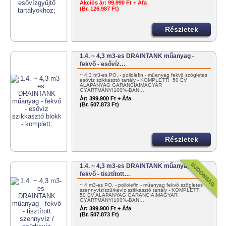
Akciós ár:
99.990 Ft + Áfa
(Br. 126.987 Ft)
Részletek
1.4. ~ 4,3 m3-es DRAINTANK műanyag -
fekvő - esővíz…
~ 4,3 m3-es PO. - poliolefin - műanyag fekvő szögletes
esővíz szikkasztó tartály - KOMPLETT! 50 ÉV
ALAPANYAG GARANCIA!MAGYAR
GYÁRTMÁNY!100%-BAN…
Ár:
399.900 Ft + Áfa
(Br. 507.873 Ft)
Részletek
1.4. ~ 4,3 m3-es DRAINTANK műanyag -
fekvő - tisztított…
~ 4 m3-es PO. - poliolefin - műanyag fekvő szögletes
szennyvíz/szürkevíz szikkasztó tartály - KOMPLETT!
50 ÉV ALAPANYAG GARANCIA!MAGYAR
GYÁRTMÁNY!100%-BAN…
Ár:
399.900 Ft + Áfa
(Br. 507.873 Ft)