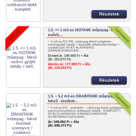
Részletek
1.5. <> 1 m3-es ISOTANK műanyag - fekvő -
esővíz…
~ 1 m3-es PO./PE. műanyag fekvő szögletes
esővízgyűjtő tartály + lépésálló zöldterületi fedlap +
csatlakozók! 50 ÉV ALAPANYAG
GARANCIA!MAGYAR…
Eredeti ár:
199.900 Ft + Áfa
(Br. 253.873 Ft)
Akciós ár:
177.900 Ft + Áfa
(Br. 225.933 Ft)
Részletek
1.5. ~ 5,2 m3-es DRAINTANK műanyag -
fekvő - tisztított…
~ 5 m3-es PO. - poliolefin - műanyag fekvő szögletes
szennyvíz/szürkevíz szikkasztó tartály - KOMPLETT!
50 ÉV ALAPANYAG GARANCIA!MAGYAR
GYÁRTMÁNY!100%-BAN…
Ár:
549.900 Ft + Áfa
(Br. 698.373 Ft)