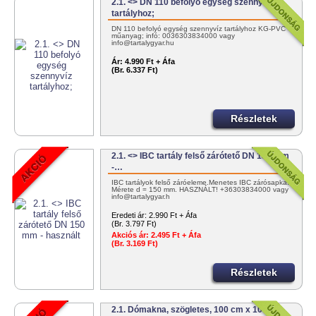
2.1. <> DN 110 befolyó egység szennyvíz
tartályhoz;
DN 110 befolyó egység szennyvíz tartályhoz KG-PVC
műanyag; infó: 0036303834000 vagy
info@tartalygyar.hu
Ár:
4.990 Ft + Áfa
(Br. 6.337 Ft)
Részletek
2.1. <> IBC tartály felső zárótető DN 150 mm
-…
IBC tartályok felső záróeleme.Menetes IBC zárósapka.
Mérete d = 150 mm. HASZNÁLT! +36303834000 vagy
info@tartalygyar.h
Eredeti ár:
2.990 Ft + Áfa
(Br. 3.797 Ft)
Akciós ár:
2.495 Ft + Áfa
(Br. 3.169 Ft)
Részletek
2.1. Dómakna, szögletes, 100 cm x 100 cm,