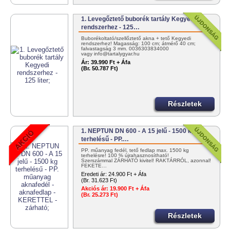
1. Levegőztető buborék tartály Kegyedi
rendszerhez - 125…
Buborékoltató/szellőztető akna + tető Kegyedi
rendszerhez! Magasság: 100 cm; átmérő 40 cm;
falvastagság 3 mm. 0036303834000
vagy info@tartalygyar.hu
Ár:
39.990 Ft + Áfa
(Br. 50.787 Ft)
Részletek
1. NEPTUN DN 600 - A 15 jelű - 1500 kg
terhelésű - PP.…
PP. műanyag fedél, tető fedlap max. 1500 kg
terhelésre! 100 % újrahasznosítható!
Szerszámmal ZÁRHATÓ kivitel! RAKTÁRRÓL, azonnal!
FEKETE…
Eredeti ár:
24.900 Ft + Áfa
(Br. 31.623 Ft)
Akciós ár:
19.900 Ft + Áfa
(Br. 25.273 Ft)
Részletek