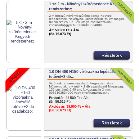
1.<> 2 m - Növényi szűrőmedence Kegyedi
rendszerhez;
2 m hosszú növényi szűrőmedence Kegyedi
rendszerhez! Növények, kavics nélkül! 50 cm magas,
80 cm széles! Be-, és kifolyó csatlakozókkal
info@tartalygyar.hu 0036303834000
Ár:
59.900 Ft + Áfa
(Br. 76.073 Ft)
Részletek
1.0 DN 400 H150 vízóraakna lépésálló
tetővel+2 db…
Vízóraakna, nem mászható, hegesztett akna.
Műanyag akna + tető + 2 db csatlakozó! Magasság:
150 cm; átmérő 40 cm; falvastagság 3 mm.
0036303834000 vagy info@tartalygyar.hu
Eredeti ár:
44.500 Ft + Áfa
(Br. 56.515 Ft)
Akciós ár:
39.900 Ft + Áfa
(Br. 50.673 Ft)
Részletek