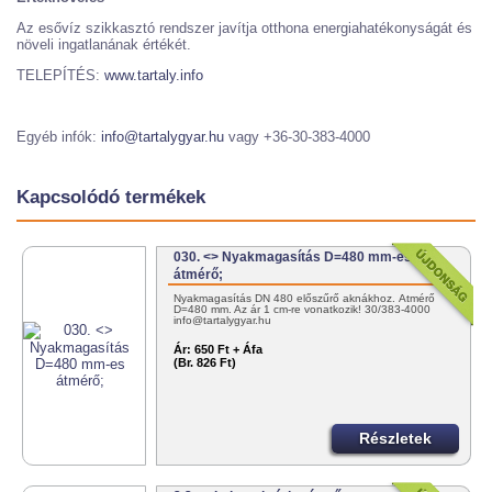
Az esővíz szikkasztó rendszer javítja otthona energiahatékonyságát és
növeli ingatlanának értékét.
TELEPÍTÉS:
www.tartaly.info
Egyéb infók:
info@tartalygyar.hu
vagy +36-30-383-4000
Kapcsolódó termékek
030. <> Nyakmagasítás D=480 mm-es
átmérő;
Nyakmagasítás DN 480 előszűrő aknákhoz. Átmérő
D=480 mm. Az ár 1 cm-re vonatkozik! 30/383-4000
info@tartalygyar.hu
Ár:
650 Ft + Áfa
(Br. 826 Ft)
Részletek