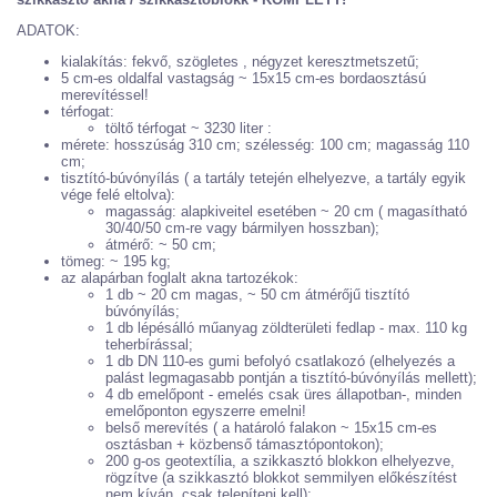
ADATOK:
kialakítás: fekvő, szögletes , négyzet keresztmetszetű;
5 cm-es oldalfal vastagság ~ 15x15 cm-es bordaosztású
merevítéssel!
térfogat:
töltő térfogat ~ 3230 liter :
mérete: hosszúság 310 cm; szélesség: 100 cm; magasság 110
cm;
tisztító-búvónyílás ( a tartály tetején elhelyezve, a tartály egyik
vége felé eltolva):
magasság: alapkiveitel esetében ~ 20 cm ( magasítható
30/40/50 cm-re vagy bármilyen hosszban);
átmérő: ~ 50 cm;
tömeg: ~ 195 kg;
az alapárban foglalt akna tartozékok:
1 db ~ 20 cm magas, ~ 50 cm átmérőjű tisztító
búvónyílás;
1 db lépésálló műanyag zöldterületi fedlap - max. 110 kg
teherbírással;
1 db DN 110-es gumi befolyó csatlakozó (elhelyezés a
palást legmagasabb pontján a tisztító-búvónyílás mellett);
4 db emelőpont - emelés csak üres állapotban-, minden
emelőponton egyszerre emelni!
belső merevítés ( a határoló falakon ~ 15x15 cm-es
osztásban + közbenső támasztópontokon);
200 g-os geotextília, a szikkasztó blokkon elhelyezve,
rögzítve (a szikkasztó blokkot semmilyen előkészítést
nem kíván, csak telepíteni kell);