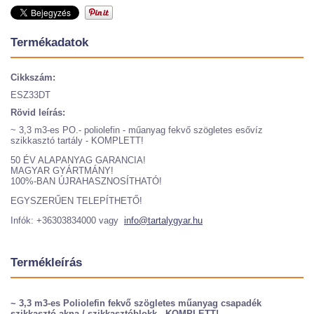
Termékadatok
Cikkszám:
ESZ33DT
Rövid leírás:
~ 3,3 m3-es PO.- poliolefin - műanyag fekvő szögletes esővíz
szikkasztó tartály - KOMPLETT!
50 ÉV ALAPANYAG GARANCIA!
MAGYAR GYÁRTMÁNY!
100%-BAN ÚJRAHASZNOSÍTHATÓ!
EGYSZERŰEN TELEPÍTHETŐ!
Infók: +36303834000 vagy
info@tartalygyar.hu
Termékleírás
~ 3,3 m3-es Poliolefin fekvő szögletes műanyag csapadék
szikkasztó akna / szikkasztóblokk - KOMPLETT!