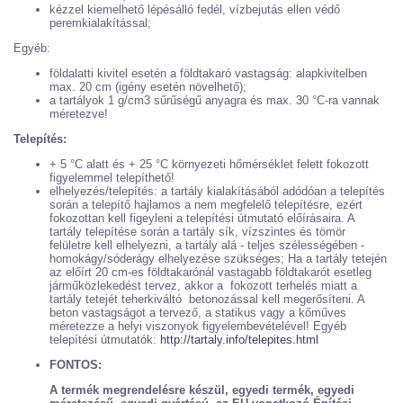
kézzel kiemelhető lépésálló fedél, vízbejutás ellen védő
peremkialakítással;
Egyéb:
földalatti kivitel esetén a földtakaró vastagság: alapkivitelben
max. 20 cm (igény esetén növelhető);
a tartályok 1 g/cm3 sűrűségű anyagra és max. 30 °C-ra vannak
méretezve!
Telepítés:
+ 5 °C alatt és + 25 °C környezeti hőmérséklet felett fokozott
figyelemmel telepíthető!
elhelyezés/telepítés: a tartály kialakításából adódóan a telepítés
során a telepítő hajlamos a nem megfelelő telepítésre, ezért
fokozottan kell figeyleni a telepítési útmutató előírásaira. A
tartály telepítése során a tartály sík, vízszintes és tömör
felületre kell elhelyezni, a tartály alá - teljes szélességében -
homokágy/sóderágy elhelyezése szükséges; Ha a tartály tetején
az előírt 20 cm-es földtakarónál vastagabb földtakarót esetleg
járműközlekedést tervez, akkor a fokozott terhelés miatt a
tartály tetejét teherkiváltó betonozással kell megerősíteni. A
beton vastagságot a tervező, a statikus vagy a kőműves
méretezze a helyi viszonyok figyelembevételével! Egyéb
telepítési útmutatók:
http://tartaly.info/telepites.html
FONTOS:
A termék megrendelésre készül, egyedi termék, egyedi