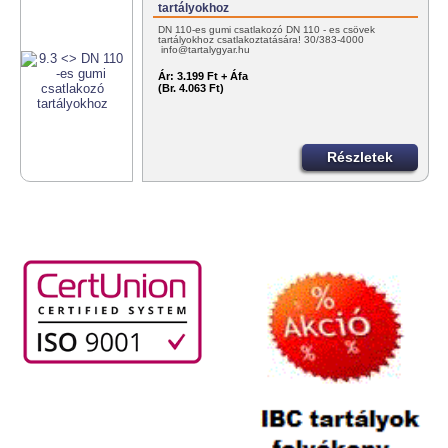
tartályokhoz
DN 110-es gumi csatlakozó DN 110 - es csövek
tartályokhoz csatlakoztatására! 30/383-4000
info@tartalygyar.hu
Ár:
3.199 Ft + Áfa
(Br. 4.063 Ft)
Részletek