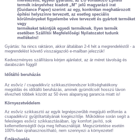
méretezésű, egyedi gyártású, az EU vonatkozó Építési
termék irányelvhez kiadott „M” jelű magyarázó irat
(Guidance Paper) szerint: az egy, konkrétan meghatározott
építési helyszínre tervezett, az esetleg speciális
körülményeket figyelembe véve tervezett és gyártott terméket
vagy
termékeket tekintjük egyedi terméknek. Ilyen termék
esetében Szállítói Megfelelőségi Nyilatozatot tudunk
mellékelni!
Gyártás: ha nincs raktáron, akkor általában 2-4 hét a megrendeléstől - a
megrendelést követő visszaigazoló e-mailban jelezzük!
Kedvezményes szállításra kérjen ajánlatot, az ár méret távolság és
darabszám függő!
Időtálló beruházás
Az esővíz / csapadékvíz szikkasztórendszer költséghatékony
megoldás és időtálló beruházás, aminek gyümölcsét hosszú távon
élvezheti többek között az 50 éves alapanyag garancia miatt is!
Környezetvédelem
Az esővíz szikkasztó az egyik legnépszerűbb megújuló erőforrás a
csapadékvíz gyűjtőtartályának kiegészítője. Működése során segít a
felesleges esővíz szikkasztásában, így komfort javító, sok
kellemetlenségtől óvja meg felhasználóját. Megszüntetése esetén
100%-ban újrahasznosítható, nem szennyezi a környezetet!
Értéknövelés