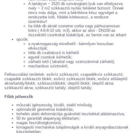
A tartályon ~ 2520 db szivárogtató lyuk van elhelyezve,
mely ~ 2 m2 szikkasztó nyílás felületet biztosít. Önnek
nincs más dolga, mint a bekötésre kész egységet a
rendszerbe köti, földdel körbeveszi, a rendszer
üzemkész!
ha több db aknát szeretne sorba vagy párhuzamosan
kötni ( 4-6-8-10 stb. m3), akkor az alsó - DN100-as
összekötő csonkokat kialakítjuk, ez benne van az árban!
opciók:
a nyakmagasság növelhető - bármilyen hosszban
elkészítjük;
több db csatlakozó is kérhető
egyedi csonkok kérhetők;
zárható tető ( lakattal vagy szerszámmal zárható);
mechanikus szintmérő;
Felhasználási területek: esővíz szikkasztó; csapadékvíz szikkasztó;
csapadék szikkasztó blokk; esővíz szikkasztó blokk; esővíz előülepítő
akna/tartály/blokk; szikkasztóblokk; ülepítő blokk; ülepítő akna;
szikkasztó akna; szikkasztó tartály; ülepítő tartály;
Főbb jellemzők
műszaki igényesség, kiváló, stabil minőség;
optimalizált geometriai kialakítás;
terhelés alatti deformációja gyakorlati tesztekkel alátámasztva;
50 év garantált alapanyag élettartam;
magas feszültségkorrózió;
kimagasló mechanikai tulajdonságok a kiváló anyagválasztásnak
köszönhetően;