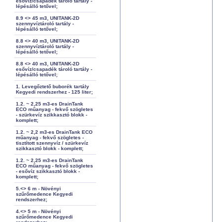
esővíz/csapadék tároló tartály -
lépésálló tetővel;
8.9 <> 45 m3, UNITANK-2D
szennyvíztároló tartály -
lépésálló tetővel;
8.8 <> 40 m3, UNITANK-2D
szennyvíztároló tartály -
lépésálló tetővel;
8.8 <> 40 m3, UNITANK-2D
esővíz/csapadék tároló tartály -
lépésálló tetővel;
1. Levegőztető buborék tartály
Kegyedi rendszerhez - 125 liter;
1.2. ~ 2,25 m3-es DrainTank
ECO műanyag - fekvő szögletes
- szürkevíz szikkasztó blokk -
komplett;
1.2. ~ 2,2 m3-es DrainTank ECO
műanyag - fekvő szögletes -
tisztított szennyvíz / szürkevíz
szikkasztó blokk - komplett;
1.2. ~ 2,25 m3-es DrainTank
ECO műanyag - fekvő szögletes
- esővíz szikkasztó blokk -
komplett;
5.<> 6 m - Növényi
szűrőmedence Kegyedi
rendszerhez;
4.<> 5 m - Növényi
szűrőmedence Kegyedi