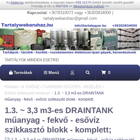
Az
Addel.hu
webáruházakban a tegnapi napon
838.113 Ft
értékű termék cserélt gazdát!
Próbálja ki Ön is
INGYEN
>>
Webáruházat indítok!
<<
Kapcsolat:
+3678310073 vagy +36303834000 |
tartalywebaruhaz@gmail.com
TARTÁLYOK MINDEN ESETRE!
Termékek
Menü
0
Főoldal
>
B. ESŐVÍZ / CSAPADÉK GYŰJTÉS - KEZELÉS
>
Esővíz szikkasztó rendszer
>
1.3. ~ 3,3 m3-es DRAINTANK
műanyag - fekvő - esővíz szikkasztó blokk - komplett;
1.3. ~ 3,3 m3-es DRAINTANK
műanyag - fekvő - esővíz
szikkasztó blokk - komplett;