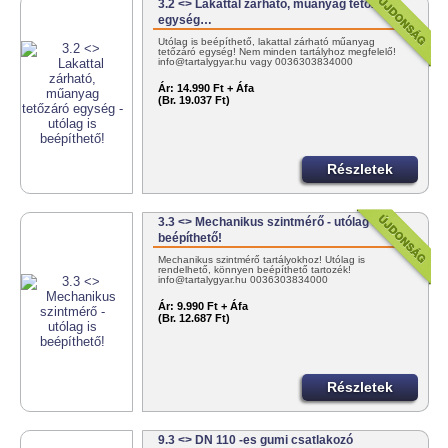
3.2 <> Lakattal zárható, műanyag tetőzáró
egység…
Utólag is beépíthető, lakattal zárható műanyag
tetőzáró egység! Nem minden tartályhoz megfelelő!
info@tartalygyar.hu vagy 0036303834000
Ár:
14.990 Ft + Áfa
(Br. 19.037 Ft)
Részletek
3.3 <> Mechanikus szintmérő - utólag is
beépíthető!
Mechanikus szintmérő tartályokhoz! Utólag is
rendelhető, könnyen beépíthető tartozék!
info@tartalygyar.hu 0036303834000
Ár:
9.990 Ft + Áfa
(Br. 12.687 Ft)
Részletek
9.3 <> DN 110 -es gumi csatlakozó