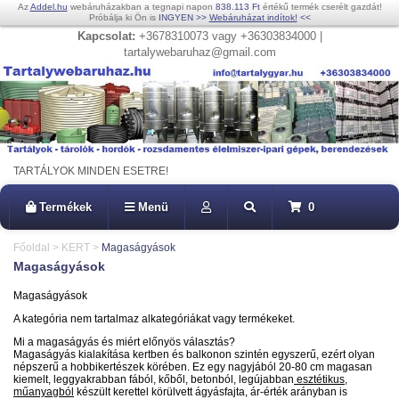
Az
Addel.hu
webáruházakban a tegnapi napon
838.113 Ft
értékű termék cserélt gazdát!
Próbálja ki Ön is
INGYEN
>>
Webáruházat indítok!
<<
Kapcsolat:
+3678310073 vagy +36303834000 |
tartalywebaruhaz@gmail.com
TARTÁLYOK MINDEN ESETRE!
Termékek
Menü
0
Főoldal
>
KERT
>
Magaságyások
Magaságyások
Magaságyások
A kategória nem tartalmaz alkategóriákat vagy termékeket.
Mi a magaságyás és miért előnyös választás?
Magaságyás kialakítása kertben és balkonon szintén egyszerű, ezért olyan
népszerű a hobbikertészek körében. Ez egy nagyjából 20-80 cm magasan
kiemelt, leggyakrabban fából, kőből, betonból, legújabban
esztétikus,
műanyagból
készült kerettel körülvett ágyásfajta, ár-érték arányban is