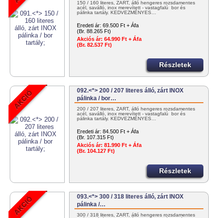
150 / 160 literes, ZÁRT, álló hengeres rozsdamentes
acél, saválló, inox merevített - vastagfalú bor és
pálinka tartály. KEDVEZMÉNYES…
Eredeti ár:
69.500 Ft + Áfa
(Br. 88.265 Ft)
Akciós ár:
64.990 Ft + Áfa
(Br. 82.537 Ft)
Részletek
092.<*> 200 / 207 literes álló, zárt INOX
pálinka / bor…
200 / 207 literes, ZÁRT, álló hengeres rozsdamentes
acél, saválló, inox merevített - vastagfalú bor és
pálinka tartály. KEDVEZMÉNYES…
Eredeti ár:
84.500 Ft + Áfa
(Br. 107.315 Ft)
Akciós ár:
81.990 Ft + Áfa
(Br. 104.127 Ft)
Részletek
093.<*> 300 / 318 literes álló, zárt INOX
pálinka /…
300 / 318 literes, ZÁRT, álló hengeres rozsdamentes