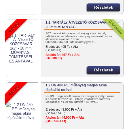
Részletek
1.1. TARTÁLY ÁTVEZETŐ KÖZCSAVAR 1/2" -
20 mm MŰANYAG,…
1/2" méretű közcsavar, műanyag akna, tartály
faláttöréséhez Menetes műanyag összekötő idom
Maximális nyomás: 10bar
0036303834000 info@tartalygyar.hu
Eredeti ár:
495 Ft + Áfa
(Br. 629 Ft)
Akciós ár:
457 Ft + Áfa
(Br. 580 Ft)
Részletek
1.2 DN 480 PE. műanyag magas akna
lépésálló tetővel
PP./PE. hegesztett, kiváló minőségű szivattyú akna,
lépésálló tetővel! Be-, kifolyó csatlakozó tartozék.
Magasság: ~120 cm; átmérő ~48 cm;…
Eredeti ár:
49.900 Ft + Áfa
(Br. 63.373 Ft)
Akciós ár:
44.900 Ft + Áfa
(Br. 57.023 Ft)