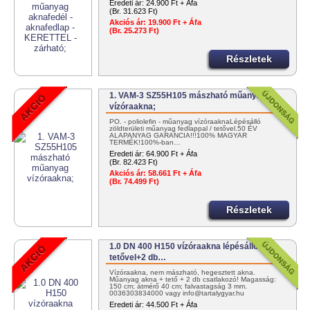
Eredeti ár:
24.900 Ft + Áfa
(Br. 31.623 Ft)
Akciós ár:
19.900 Ft + Áfa
(Br. 25.273 Ft)
Részletek
1. VAM-3 SZ55H105 mászható műanyag
vízóraakna;
PO. - poliolefin - műanyag vízóraaknaLépésálló
zöldterületi műanyag fedlappal / tetővel.50 ÉV
ALAPANYAG GARANCIA!!!100% MAGYAR
TERMÉK!100%-ban…
Eredeti ár:
64.900 Ft + Áfa
(Br. 82.423 Ft)
Akciós ár:
58.661 Ft + Áfa
(Br. 74.499 Ft)
Részletek
1.0 DN 400 H150 vízóraakna lépésálló
tetővel+2 db…
Vízóraakna, nem mászható, hegesztett akna.
Műanyag akna + tető + 2 db csatlakozó! Magasság:
150 cm; átmérő 40 cm; falvastagság 3 mm.
0036303834000 vagy info@tartalygyar.hu
Eredeti ár:
44.500 Ft + Áfa