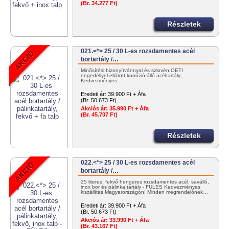
(Br. 34.277 Ft)
Részletek
021.<*> 25 / 30 L-es rozsdamentes acél
bortartály /…
Minősítési bizonyítvánnyal és szlovén OÉTI
engedéllyel ellátott korrózió-álló acéltartály;
Kedvezményes…
Eredeti ár:
39.900 Ft + Áfa
(Br. 50.673 Ft)
Akciós ár:
35.990 Ft + Áfa
(Br. 45.707 Ft)
Részletek
022.<*> 25 / 30 L-es rozsdamentes acél
bortartály /…
25 literes, fekvő hengeres rozsdamentes acél, saválló,
inox bor és pálinka tartály - FÜLES Kedvezményes
kiszállítás Magyarországon! Minden megrendelőnek…
Eredeti ár:
39.900 Ft + Áfa
(Br. 50.673 Ft)
Akciós ár:
33.990 Ft + Áfa
(Br. 43.167 Ft)