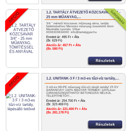
1.2. TARTÁLY ÁTVEZETŐ KÖZCSAVAR 3/4" -
25 mm MŰANYAG,…
3/4 " méretű közcsavar, műanyag akna, tartály
faláttöréséhez Menetes műanyag összekötő idom
Maximális nyomás: 10bar
0036303834000 info@tartalygyar.hu
Eredeti ár:
495 Ft + Áfa
(Br. 629 Ft)
Akciós ár:
457 Ft + Áfa
(Br. 580 Ft)
Részletek
1.2. UNITANK-3 F / 3 m3-es tűzi-víz tartály,…
3 m3-es HD-PE műanyag tűzi-víz tároló tartály! 25 ÉV
GARANCIA!!! 100% MAGYAR TERMÉK! 100%-ban
ÚJRAHASZNOSÍTHATÓ! BETONOZÁS NÉLKÜL
TELEPÍTHETŐ!!!…
Eredeti ár:
254.700 Ft + Áfa
(Br. 323.469 Ft)
Akciós ár:
221.400 Ft + Áfa
(Br. 281.178 Ft)
Részletek