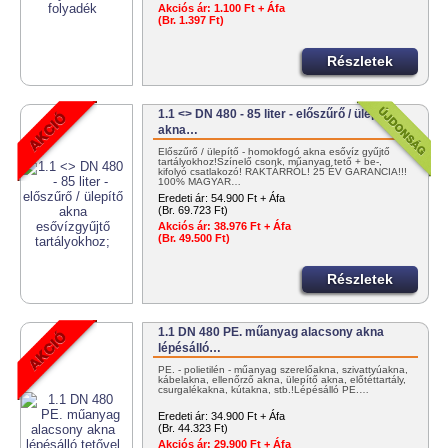
Akciós ár:
1.100 Ft + Áfa
(Br. 1.397 Ft)
Részletek
1.1 <> DN 480 - 85 liter - előszűrő / ülepítő
akna…
Előszűrő / ülepítő - homokfogó akna esővíz gyűjtő
tartályokhoz!Színelő csonk, műanyag tető + be-,
kifolyó csatlakozó! RAKTÁRRÓL! 25 ÉV GARANCIA!!!
100% MAGYAR…
Eredeti ár:
54.900 Ft + Áfa
(Br. 69.723 Ft)
Akciós ár:
38.976 Ft + Áfa
(Br. 49.500 Ft)
Részletek
1.1 DN 480 PE. műanyag alacsony akna
lépésálló…
PE. - polietilén - műanyag szerelőakna, szivattyúakna,
kábelakna, ellenőrző akna, ülepítő akna, előtéttartály,
csurgalékakna, kútakna, stb.!Lépésálló PE.…
Eredeti ár:
34.900 Ft + Áfa
(Br. 44.323 Ft)
Akciós ár:
29.900 Ft + Áfa