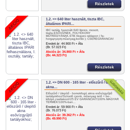
Részletek
1.2. <> 640 liter használt, tiszta IBC,
általános IPARI…
IBC tartály, használt 640 literes, mosott,
tiszta,ESŐVÍZNEK, FOLYÉKONY
MŰTRÁGYÁNAK,STB.Vegyes raklapon ( fa-
horganyzott-műanyag-kombi ); CSEREGARANCIA!
KISZÁLLÍTÁS: NETTÓ…
Eredeti ár:
44.900 Ft + Áfa
(Br. 57.023 Ft)
Akciós ár:
34.900 Ft + Áfa
(Br. 44.323 Ft)
Részletek
1.2. <> DN 600 - 165 liter - előszűrő / ülepítő
akna…
Előszűrő / ülepítő - homokfogó akna esővízgyűjtő
tartályokhoz!Színelő csonk, műanyag tető + be-,
kifolyó csatlakozó!25 ÉV GARANCIA!!!100% MAGYAR
TERMÉK!100%-ban…
Eredeti ár:
59.900 Ft + Áfa
(Br. 76.073 Ft)
Akciós ár:
39.362 Ft + Áfa
(Br. 49.990 Ft)