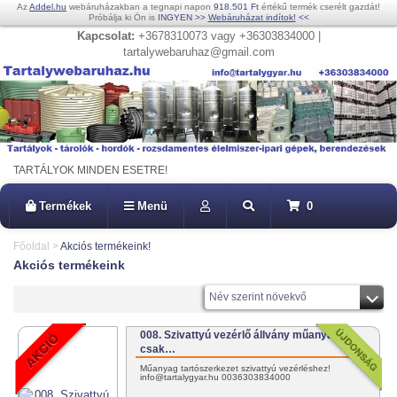
Az
Addel.hu
webáruházakban a tegnapi napon
918.501 Ft
értékű termék cserélt gazdát!
Próbálja ki Ön is
INGYEN
>>
Webáruházat indítok!
<<
Kapcsolat:
+3678310073 vagy +36303834000 |
tartalywebaruhaz@gmail.com
TARTÁLYOK MINDEN ESETRE!
Termékek
Menü
0
Főoldal
>
Akciós termékeink!
Akciós termékeink
Név szerint növekvő
008. Szivattyú vezérlő állvány műanyag -
csak…
Műanyag tartószerkezet szivattyú vezérléshez!
info@tartalygyar.hu 0036303834000