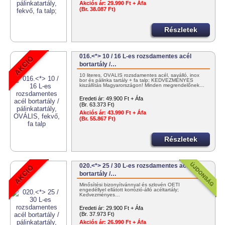
Akciós ár:
29.990 Ft + Áfa
(Br. 38.087 Ft)
Részletek
016.<*> 10 / 16 L-es rozsdamentes acél
bortartály /…
10 literes, OVÁLIS rozsdamentes acél, saválló, inox
bor és pálinka tartály + fa talp; KEDVEZMÉNYES
kiszállítás Magyarországon! Minden megrendelőnek…
Eredeti ár:
49.900 Ft + Áfa
(Br. 63.373 Ft)
Akciós ár:
43.990 Ft + Áfa
(Br. 55.867 Ft)
Részletek
020.<*> 25 / 30 L-es rozsdamentes acél
bortartály /…
Minősítési bizonyítvánnyal és szlovén OÉTI
engedéllyel ellátott korrózió-álló acéltartály;
Kedvezményes…
Eredeti ár:
29.900 Ft + Áfa
(Br. 37.973 Ft)
Akciós ár:
26.990 Ft + Áfa