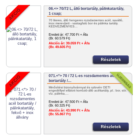
06.<> 70/72 L, álló bortartály, pálinkatartály,
1 csap;
70 literes, álló hengeres rozsdamentes acél, saválló,
inox merevített - vastagfalú bor és pálinka tartály.
KEDVEZMÉNYES…
Eredeti ár:
47.700 Ft + Áfa
(Br. 60.579 Ft)
Akciós ár:
39.059 Ft + Áfa
(Br. 49.605 Ft)
Részletek
071.<*> 70 / 72 L-es rozsdamentes acél
bortartály /…
Minősítési bizonyítvánnyal és szlovén OÉTI
engedéllyel ellátott korrózió-álló acéltartály, pl.: bor, sör,
víz, pálinka,…
Eredeti ár:
47.500 Ft + Áfa
(Br. 60.325 Ft)
Akciós ár:
43.990 Ft + Áfa
(Br. 55.867 Ft)
Részletek