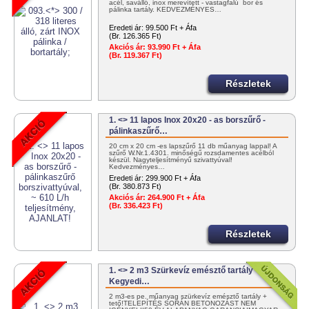
acél, saválló, inox merevített - vastagfalú bor és
pálinka tartály. KEDVEZMÉNYES…
Eredeti ár:
99.500 Ft + Áfa
(Br. 126.365 Ft)
Akciós ár:
93.990 Ft + Áfa
(Br. 119.367 Ft)
Részletek
1. <> 11 lapos Inox 20x20 - as borszűrő -
pálinkaszűrő…
20 cm x 20 cm -es lapszűrő 11 db műanyag lappal! A
szűrő W.Nr.1.4301. minőségű rozsdamentes acélból
készül. Nagyteljesítményű szivattyúval!
Kedvezményes…
Eredeti ár:
299.900 Ft + Áfa
(Br. 380.873 Ft)
Akciós ár:
264.900 Ft + Áfa
(Br. 336.423 Ft)
Részletek
1. <> 2 m3 Szürkevíz emésztő tartály
Kegyedi…
2 m3-es pe. műanyag szürkevíz emésztő tartály +
tető!TELEPÍTÉS SORÁN BETONOZÁST NEM