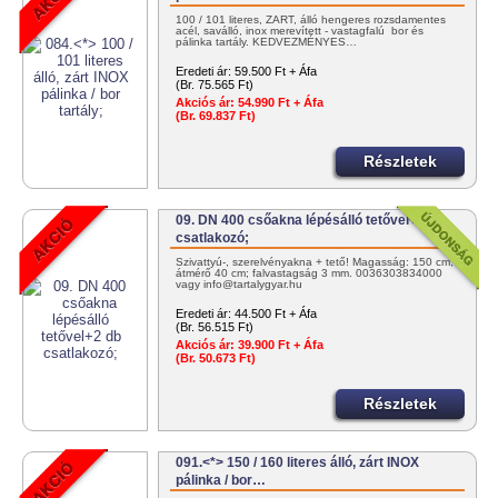
100 / 101 literes, ZÁRT, álló hengeres rozsdamentes
acél, saválló, inox merevített - vastagfalú bor és
pálinka tartály. KEDVEZMÉNYES…
Eredeti ár:
59.500 Ft + Áfa
(Br. 75.565 Ft)
Akciós ár:
54.990 Ft + Áfa
(Br. 69.837 Ft)
Részletek
09. DN 400 csőakna lépésálló tetővel+2 db
csatlakozó;
Szivattyú-, szerelvényakna + tető! Magasság: 150 cm;
átmérő 40 cm; falvastagság 3 mm. 0036303834000
vagy info@tartalygyar.hu
Eredeti ár:
44.500 Ft + Áfa
(Br. 56.515 Ft)
Akciós ár:
39.900 Ft + Áfa
(Br. 50.673 Ft)
Részletek
091.<*> 150 / 160 literes álló, zárt INOX
pálinka / bor…