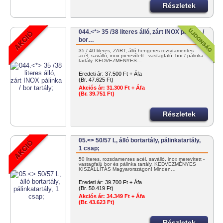
Részletek
044.<*> 35 /38 literes álló, zárt INOX pálinka /
bor…
35 / 40 literes, ZÁRT, álló hengeres rozsdamentes
acél, saválló, inox merevített - vastagfalú bor / pálinka
tartály. KEDVEZMÉNYES…
Eredeti ár:
37.500 Ft + Áfa
(Br. 47.625 Ft)
Akciós ár:
31.300 Ft + Áfa
(Br. 39.751 Ft)
Részletek
05.<> 50/57 L, álló bortartály, pálinkatartály,
1 csap;
50 literes, rozsdamentes acél, saválló, inox merevített -
vastagfalú bor és pálinka tartály. KEDVEZMÉNYES
KISZÁLLÍTÁS Magyarországon! Minden…
Eredeti ár:
39.700 Ft + Áfa
(Br. 50.419 Ft)
Akciós ár:
34.349 Ft + Áfa
(Br. 43.623 Ft)
Részletek