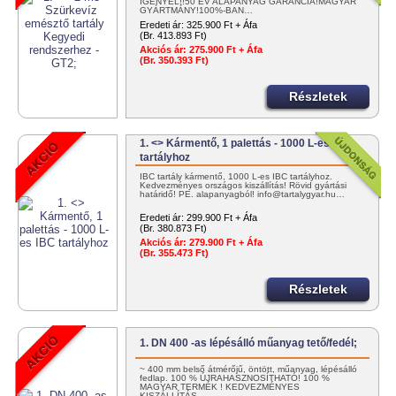
IGÉNYEL!!50 ÉV ALAPANYAG GARANCIA!MAGYAR
GYÁRTMÁNY!100%-BAN…
Eredeti ár:
325.900 Ft + Áfa
(Br. 413.893 Ft)
Akciós ár:
275.900 Ft + Áfa
(Br. 350.393 Ft)
Részletek
1. <> Kármentő, 1 palettás - 1000 L-es IBC
tartályhoz
IBC tartály kármentő, 1000 L-es IBC tartályhoz.
Kedvezményes országos kiszállítás! Rövid gyártási
határidő! PE. alapanyagból! info@tartalygyar.hu…
Eredeti ár:
299.900 Ft + Áfa
(Br. 380.873 Ft)
Akciós ár:
279.900 Ft + Áfa
(Br. 355.473 Ft)
Részletek
1. DN 400 -as lépésálló műanyag tető/fedél;
~ 400 mm belső átmérőjű, öntött, műanyag, lépésálló
fedlap. 100 % ÚJRAHASZNOSÍTHATÓ! 100 %
MAGYAR TERMÉK ! KEDVEZMÉNYES
KISZÁLLÍTÁS…