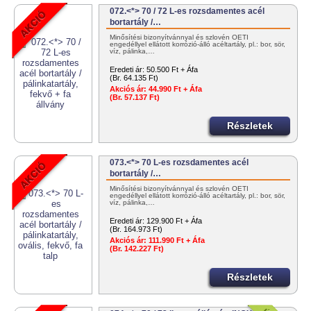
072.<*> 70 / 72 L-es rozsdamentes acél
bortartály /…
Minősítési bizonyítvánnyal és szlovén OÉTI
engedéllyel ellátott korrózió-álló acéltartály, pl.: bor, sör,
víz, pálinka,…
Eredeti ár:
50.500 Ft + Áfa
(Br. 64.135 Ft)
Akciós ár:
44.990 Ft + Áfa
(Br. 57.137 Ft)
Részletek
073.<*> 70 L-es rozsdamentes acél
bortartály /…
Minősítési bizonyítvánnyal és szlovén OÉTI
engedéllyel ellátott korrózió-álló acéltartály, pl.: bor, sör,
víz, pálinka,…
Eredeti ár:
129.900 Ft + Áfa
(Br. 164.973 Ft)
Akciós ár:
111.990 Ft + Áfa
(Br. 142.227 Ft)
Részletek