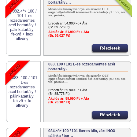
bortartály /…
Minősítési bizonyítvánnyal és szlovén OÉTI
engedéllyel ellátott korrózió-álló acéltartály, pl.: bor, sör,
víz, pálinka,…
Eredeti ár:
54.900 Ft + Áfa
(Br. 69.723 Ft)
Akciós ár:
51.990 Ft + Áfa
(Br. 66.027 Ft)
Részletek
083. 100 / 101 L-es rozsdamentes acél
bortartály /…
Minősítési bizonyítvánnyal és szlovén OÉTI
engedéllyel ellátott korrózió-álló acéltartály, pl.: bor, sör,
víz, pálinka,…
Eredeti ár:
69.900 Ft + Áfa
(Br. 88.773 Ft)
Akciós ár:
59.990 Ft + Áfa
(Br. 76.187 Ft)
Részletek
084.<*> 100 / 101 literes álló, zárt INOX
pálinka / bor…