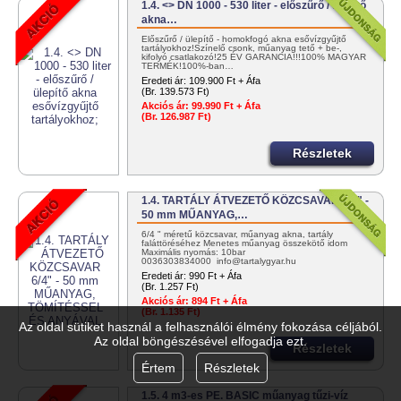
1.4. <> DN 1000 - 530 liter - előszűrő / ülepítő
akna…
Előszűrő / ülepítő - homokfogó akna esővízgyűjtő
tartályokhoz!Színelő csonk, műanyag tető + be-,
kifolyó csatlakozó!25 ÉV GARANCIA!!!100% MAGYAR
TERMÉK!100%-ban…
Eredeti ár:
109.900 Ft + Áfa
(Br. 139.573 Ft)
Akciós ár:
99.990 Ft + Áfa
(Br. 126.987 Ft)
Részletek
1.4. TARTÁLY ÁTVEZETŐ KÖZCSAVAR 6/4" -
50 mm MŰANYAG,…
6/4 " méretű közcsavar, műanyag akna, tartály
faláttöréséhez Menetes műanyag összekötő idom
Maximális nyomás: 10bar
0036303834000 info@tartalygyar.hu
Eredeti ár:
990 Ft + Áfa
(Br. 1.257 Ft)
Akciós ár:
894 Ft + Áfa
(Br. 1.135 Ft)
Az oldal sütiket használ a felhasználói élmény fokozása céljából.
Az oldal böngészésével elfogadja ezt.
Részletek
Értem
Részletek
1.5. 4 m3-es PE. BASIC műanyag tűzi-víz