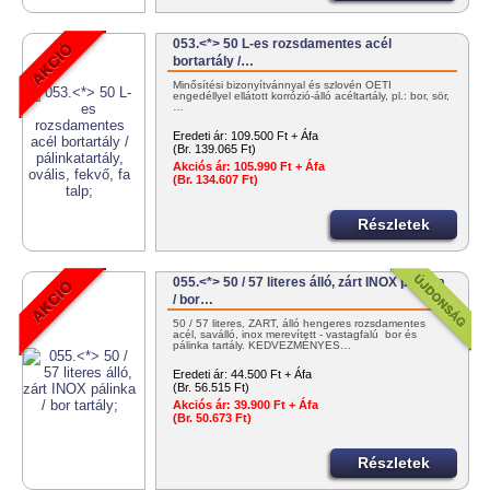
053.<*> 50 L-es rozsdamentes acél
bortartály /…
Minősítési bizonyítvánnyal és szlovén OÉTI
engedéllyel ellátott korrózió-álló acéltartály, pl.: bor, sör,
…
Eredeti ár:
109.500 Ft + Áfa
(Br. 139.065 Ft)
Akciós ár:
105.990 Ft + Áfa
(Br. 134.607 Ft)
Részletek
055.<*> 50 / 57 literes álló, zárt INOX pálinka
/ bor…
50 / 57 literes, ZÁRT, álló hengeres rozsdamentes
acél, saválló, inox merevített - vastagfalú bor és
pálinka tartály. KEDVEZMÉNYES…
Eredeti ár:
44.500 Ft + Áfa
(Br. 56.515 Ft)
Akciós ár:
39.900 Ft + Áfa
(Br. 50.673 Ft)
Részletek