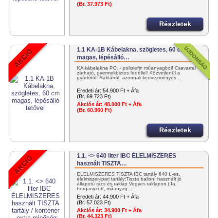
(Br. 37.973 Ft)
Részletek
1.1 KA-1B Kábelakna, szögletes, 60 cm
magas, lépésálló…
KA kábelakna PO. - poliolefin műanyagból! Csavarral
zárható, gyermekbiztos fedéllel! Közvetlenül a
gyártótól! Raktárról, azonnali kedvezményes…
Eredeti ár:
54.900 Ft + Áfa
(Br. 69.723 Ft)
Akciós ár:
48.000 Ft + Áfa
(Br. 60.960 Ft)
Részletek
1.1. <> 640 liter IBC ÉLELMISZERES
használt TISZTA…
ÉLELMISZERES TISZTA IBC tartály 640 L-es,
élelmiszer-ipari tartály;Tiszta ballon, használt jó
állapotú rács és raklap.Vegyes raklapon ( fa,
horganyzott, műanyag,…
Eredeti ár:
44.900 Ft + Áfa
(Br. 57.023 Ft)
Akciós ár:
34.900 Ft + Áfa
(Br. 44.323 Ft)