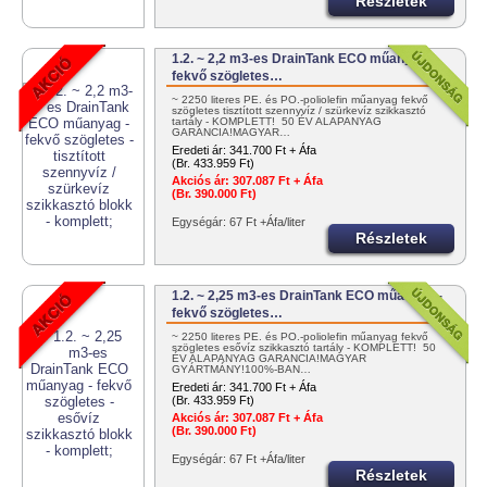
Részletek
1.2. ~ 2,2 m3-es DrainTank ECO műanyag -
fekvő szögletes…
~ 2250 literes PE. és PO.-poliolefin műanyag fekvő
szögletes tisztított szennyvíz / szürkevíz szikkasztó
tartály - KOMPLETT! 50 ÉV ALAPANYAG
GARANCIA!MAGYAR…
Eredeti ár:
341.700 Ft + Áfa
(Br. 433.959 Ft)
Akciós ár:
307.087 Ft + Áfa
(Br. 390.000 Ft)
Egységár: 67 Ft +Áfa/liter
Részletek
1.2. ~ 2,25 m3-es DrainTank ECO műanyag -
fekvő szögletes…
~ 2250 literes PE. és PO.-poliolefin műanyag fekvő
szögletes esővíz szikkasztó tartály - KOMPLETT! 50
ÉV ALAPANYAG GARANCIA!MAGYAR
GYÁRTMÁNY!100%-BAN…
Eredeti ár:
341.700 Ft + Áfa
(Br. 433.959 Ft)
Akciós ár:
307.087 Ft + Áfa
(Br. 390.000 Ft)
Egységár: 67 Ft +Áfa/liter
Részletek