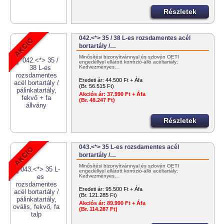
Részletek
042.<*> 35 / 38 L-es rozsdamentes acél
bortartály /…
Minősítési bizonyítvánnyal és szlovén OÉTI
engedéllyel ellátott korrózió-álló acéltartály;
Kedvezményes…
Eredeti ár:
44.500 Ft + Áfa
(Br. 56.515 Ft)
Akciós ár:
37.990 Ft + Áfa
(Br. 48.247 Ft)
Részletek
043.<*> 35 L-es rozsdamentes acél
bortartály /…
Minősítési bizonyítvánnyal és szlovén OÉTI
engedéllyel ellátott korrózió-álló acéltartály;
Kedvezményes…
Eredeti ár:
95.500 Ft + Áfa
(Br. 121.285 Ft)
Akciós ár:
89.990 Ft + Áfa
(Br. 114.287 Ft)