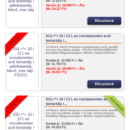
(Br. 31.623 Ft)
Akciós ár:
18.990 Ft + Áfa
(Br. 24.117 Ft)
Részletek
014.<*> 10 / 13 L-es rozsdamentes acél
bortartály /…
10 literes, fekvő hengeres rozsdamentes acél, saválló,
inox bor és pálinka tartály - FÜLES KEDVEZMÉNYES
kiszállítás Magyarországon! Minden megrendelőnek…
Eredeti ár:
32.900 Ft + Áfa
(Br. 41.783 Ft)
Akciós ár:
28.990 Ft + Áfa
(Br. 36.817 Ft)
Részletek
015.<*> 10 / 13 L-es rozsdamentes acél
bortartály /…
10 literes, fekvő hengeres rozsdamentes acél, saválló,
inox bor és pálinka tartály + fa talp; Kedvezményes
kiszállítás Magyarországon! Minden megrendelőnek…
Eredeti ár:
33.900 Ft + Áfa
(Br. 43.053 Ft)