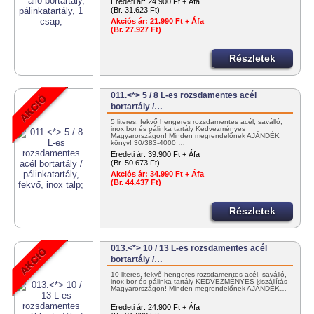
Eredeti ár:
24.900 Ft + Áfa
(Br. 31.623 Ft)
Akciós ár:
21.990 Ft + Áfa
(Br. 27.927 Ft)
Részletek
011.<*> 5 / 8 L-es rozsdamentes acél
bortartály /…
5 literes, fekvő hengeres rozsdamentes acél, saválló,
inox bor és pálinka tartály Kedvezményes
Magyarországon! Minden megrendelőnek AJÁNDÉK
könyv! 30/383-4000 …
Eredeti ár:
39.900 Ft + Áfa
(Br. 50.673 Ft)
Akciós ár:
34.990 Ft + Áfa
(Br. 44.437 Ft)
Részletek
013.<*> 10 / 13 L-es rozsdamentes acél
bortartály /…
10 literes, fekvő hengeres rozsdamentes acél, saválló,
inox bor és pálinka tartály KEDVEZMÉNYES kiszállítás
Magyarországon! Minden megrendelőnek AJÁNDÉK…
Eredeti ár:
24.900 Ft + Áfa