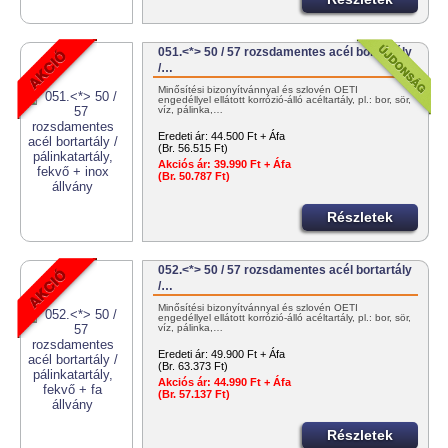
051.<*> 50 / 57 rozsdamentes acél bortartály
/…
Minősítési bizonyítvánnyal és szlovén OÉTI
engedéllyel ellátott korrózió-álló acéltartály, pl.: bor, sör,
víz, pálinka,…
Eredeti ár:
44.500 Ft + Áfa
(Br. 56.515 Ft)
Akciós ár:
39.990 Ft + Áfa
(Br. 50.787 Ft)
Részletek
052.<*> 50 / 57 rozsdamentes acél bortartály
/…
Minősítési bizonyítvánnyal és szlovén OÉTI
engedéllyel ellátott korrózió-álló acéltartály, pl.: bor, sör,
víz, pálinka,…
Eredeti ár:
49.900 Ft + Áfa
(Br. 63.373 Ft)
Akciós ár:
44.990 Ft + Áfa
(Br. 57.137 Ft)
Részletek