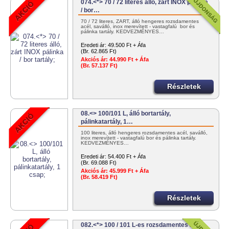
074.<*> 70 / 72 literes álló, zárt INOX pálinka
/ bor…
70 / 72 literes, ZÁRT, álló hengeres rozsdamentes
acél, saválló, inox merevített - vastagfalú bor és
pálinka tartály. KEDVEZMÉNYES…
Eredeti ár:
49.500 Ft + Áfa
(Br. 62.865 Ft)
Akciós ár:
44.990 Ft + Áfa
(Br. 57.137 Ft)
Részletek
08.<> 100/101 L, álló bortartály,
pálinkatartály, 1…
100 literes, álló hengeres rozsdamentes acél, saválló,
inox merevített - vastagfalú bor és pálinka tartály.
KEDVEZMÉNYES…
Eredeti ár:
54.400 Ft + Áfa
(Br. 69.088 Ft)
Akciós ár:
45.999 Ft + Áfa
(Br. 58.419 Ft)
Részletek
082.<*> 100 / 101 L-es rozsdamentes acél