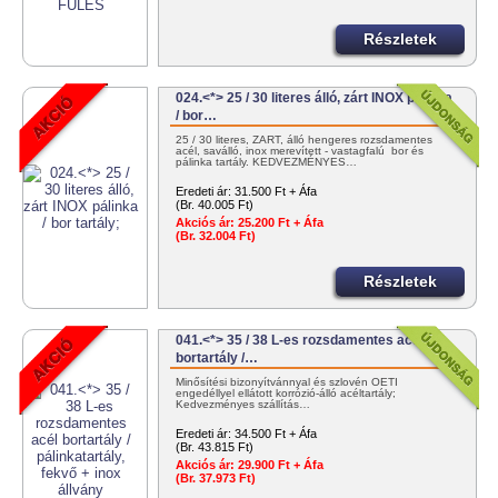
Részletek
024.<*> 25 / 30 literes álló, zárt INOX pálinka
/ bor…
25 / 30 literes, ZÁRT, álló hengeres rozsdamentes
acél, saválló, inox merevített - vastagfalú bor és
pálinka tartály. KEDVEZMÉNYES…
Eredeti ár:
31.500 Ft + Áfa
(Br. 40.005 Ft)
Akciós ár:
25.200 Ft + Áfa
(Br. 32.004 Ft)
Részletek
041.<*> 35 / 38 L-es rozsdamentes acél
bortartály /…
Minősítési bizonyítvánnyal és szlovén OÉTI
engedéllyel ellátott korrózió-álló acéltartály;
Kedvezményes szállítás…
Eredeti ár:
34.500 Ft + Áfa
(Br. 43.815 Ft)
Akciós ár:
29.900 Ft + Áfa
(Br. 37.973 Ft)