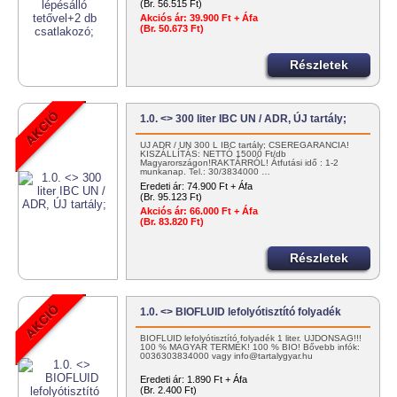
(Br. 56.515 Ft)
Akciós ár:
39.900 Ft + Áfa
(Br. 50.673 Ft)
Részletek
1.0. <> 300 liter IBC UN / ADR, ÚJ tartály;
ÚJ ADR / UN 300 L IBC tartály; CSEREGARANCIA!
KISZÁLLÍTÁS: NETTÓ 15000 Ft/db
Magyarországon!RAKTÁRRÓL! Átfutási idő : 1-2
munkanap. Tel.: 30/3834000 …
Eredeti ár:
74.900 Ft + Áfa
(Br. 95.123 Ft)
Akciós ár:
66.000 Ft + Áfa
(Br. 83.820 Ft)
Részletek
1.0. <> BIOFLUID lefolyótisztító folyadék
BIOFLUID lefolyótisztító folyadék 1 liter. ÚJDONSÁG!!!
100 % MAGYAR TERMÉK! 100 % BIO! Bővebb infók:
0036303834000 vagy info@tartalygyar.hu
Eredeti ár:
1.890 Ft + Áfa
(Br. 2.400 Ft)