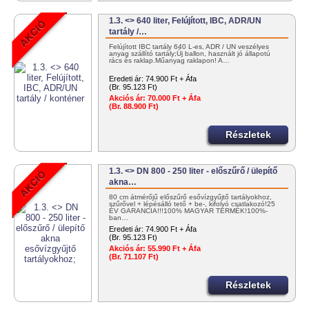
1.3. <> 640 liter, Felújított, IBC, ADR/UN
tartály /…
Felújított IBC tartály 640 L-es, ADR / UN veszélyes
anyag szállító tartály;Új ballon, használt jó állapotú
rács és raklap.Műanyag raklapon! A…
Eredeti ár:
74.900 Ft + Áfa
(Br. 95.123 Ft)
Akciós ár:
70.000 Ft + Áfa
(Br. 88.900 Ft)
Részletek
1.3. <> DN 800 - 250 liter - előszűrő / ülepítő
akna…
80 cm átmérőjű előszűrő esővízgyűjtő tartályokhoz,
szűrővel + lépésálló tető + be-, kifolyó csatlakozó!25
ÉV GARANCIA!!!100% MAGYAR TERMÉK!100%-
ban…
Eredeti ár:
74.900 Ft + Áfa
(Br. 95.123 Ft)
Akciós ár:
55.990 Ft + Áfa
(Br. 71.107 Ft)
Részletek