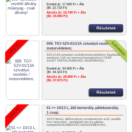
Eredeti ár:
17.900 Ft + Áfa
(Br. 22.733 Ft)
Akciós ár:
15.740 Ft + Áfa
(Br. 19.990 Ft)
Részletek
009. TGY-SZV-01/13A szivattyú vezérlés /
motorvédelem;
SZV1/13A szivattyú vezérlés/motorvédelem; Egyfázisú,
maximum 13A -es szennyvízszivattyúhoz! CSAK
SAJÁT TARTÁLYAINKHOZ, AKNÁINKHOZ…
Eredeti ár:
34.900 Ft + Áfa
(Br. 44.323 Ft)
Akciós ár:
29.900 Ft + Áfa
(Br. 37.973 Ft)
Részletek
01.<> 10/13 L, álló bortartály, pálinkatartály,
1 csap;
10/13 literes, állóhengeres rozsdamentes acél, saválló,
inox merevített - vastagfalú bor és pálinka
tartályKEDVEZMÉNYES KEDVEZMÉNYES…