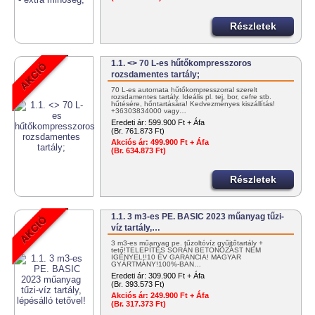
Részletek
1.1. <> 70 L-es hűtőkompresszoros
rozsdamentes tartály;
70 L-es automata hűtőkompresszorral szerelt
rozsdamentes tartály. Ideális pl. tej, bor, cefre stb.
hűtésére, hőntartására! Kedvezményes kiszállítás!
+36303834000 vagy…
Eredeti ár:
599.900 Ft + Áfa
(Br. 761.873 Ft)
Akciós ár:
499.900 Ft + Áfa
(Br. 634.873 Ft)
Részletek
1.1. 3 m3-es PE. BASIC 2023 műanyag tűzi-
víz tartály,…
3 m3-es műanyag pe. tűzoltóvíz gyűjtőtartály +
tető!TELEPÍTÉS SORÁN BETONOZÁST NEM
IGÉNYEL!!10 ÉV GARANCIA! MAGYAR
GYÁRTMÁNY!100%-BAN…
Eredeti ár:
309.900 Ft + Áfa
(Br. 393.573 Ft)
Akciós ár:
249.900 Ft + Áfa
(Br. 317.373 Ft)