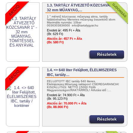
1.3. TARTÁLY ÁTVEZETŐ KÖZCSAVAR 1" -
32 mm MŰANYAG,…
1 " méretű közcsavar, műanyag akna, tartály
faláttöréséhez Menetes műanyag összekötő idom
Maximális nyomás: 10bar
0036303834000 info@tartalygyar.hu
Eredeti ár:
495 Ft + Áfa
(Br. 629 Ft)
Akciós ár:
457 Ft + Áfa
(Br. 580 Ft)
Részletek
1.4. <> 640 liter Felújított, ÉLELMISZERES
IBC, tartály…
FELÚJÍTOTT IBC tartály 640 literes,
Élelmiszeres,Műanyag raklapon! CSEREGARANCIA!
KISZÁLLÍTÁS: NETTÓ 15000 Ft/db
Magyarországon!RAKTÁRRÓL! Átfutási idő :…
Eredeti ár:
74.900 Ft + Áfa
(Br. 95.123 Ft)
Akciós ár:
70.000 Ft + Áfa
(Br. 88.900 Ft)
Részletek