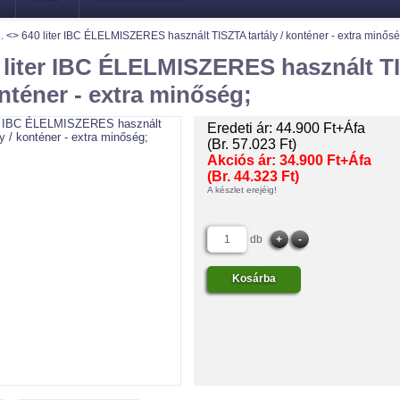
1. <> 640 liter IBC ÉLELMISZERES használt TISZTA tartály / konténer - extra minősé
0 liter IBC ÉLELMISZERES használt 
onténer - extra minőség;
Eredeti ár:
44.900 Ft+Áfa
(Br. 57.023 Ft)
Akciós ár:
34.900 Ft+Áfa
(Br. 44.323 Ft)
A készlet erejéig!
db