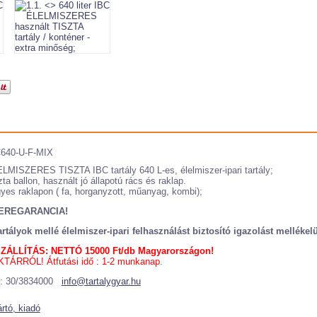
640-U-F-MIX
LMISZERES TISZTA IBC tartály 640 L-es, élelmiszer-ipari tartály;
zta ballon, használt jó állapotú rács és raklap.
yes raklapon ( fa, horganyzott, műanyag, kombi);
EREGARANCIA!
artályok mellé élelmiszer-ipari felhasználást biztosító igazolást mellékel
ZÁLLÍTÁS: NETTÓ 15000 Ft/db Magyarországon!
TÁRRÓL! Átfutási idő : 1-2 munkanap.
.: 30/3834000
info@tartalygyar.hu
rtó, kiadó