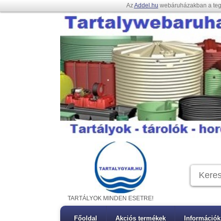
Az
Addel.hu
webáruházakban a te
TARTÁLYOK MINDEN ESETRE!
Főoldal
Akciós termékek
Információk