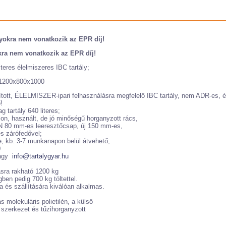
lyokra nem vonatkozik az EPR díj!
ra nem vonatkozik az EPR díj!
teres élelmiszeres IBC tartály;
 1200x800x1000
tított, ÉLELMISZER-ipari felhasználásra megfelelő IBC tartály, nem ADR-es, é
!
 tartály 640 literes;
lon,
használt, de jó minőségű horganyzott rács,
DN 80 mm-es leeresztőcsap, új 150 mm-es,
s zárófedővel;
, kb. 3-7 munkanapon belül átvehető;
0
vagy
info@tartalygyar.hu
sra rakható 1200 kg
egben pedig 700 kg töltettel.
a és szállítására kiválóan alkalmas.
 molekuláris polietilén, a külső
 szerkezet és tűzihorganyzott