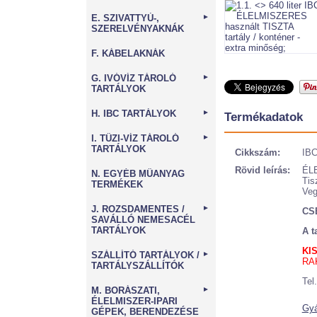
E. SZIVATTYÚ-,
►
SZERELVÉNYAKNÁK
F. KÁBELAKNÁK
G. IVÓVÍZ TÁROLÓ
►
TARTÁLYOK
H. IBC TARTÁLYOK
►
Termékadatok
I. TŰZI-VÍZ TÁROLÓ
►
TARTÁLYOK
Cikkszám:
IBC
Rövid leírás:
ÉLE
N. EGYÉB MŰANYAG
Tis
TERMÉKEK
Veg
J. ROZSDAMENTES /
►
CS
SAVÁLLÓ NEMESACÉL
TARTÁLYOK
A t
KIS
SZÁLLÍTÓ TARTÁLYOK /
►
RAK
TARTÁLYSZÁLLÍTÓK
Tel
M. BORÁSZATI,
►
ÉLELMISZER-IPARI
Gyá
GÉPEK, BERENDEZÉSE