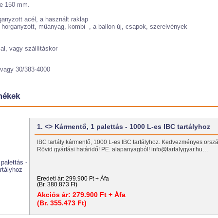
je 150 mm.
ganyzott acél, a használt raklap
 horganyzott, műanyag, kombi -, a ballon új, csapok, szerelvények
al, vagy szállításkor
vagy 30/383-4000
mékek
1. <> Kármentő, 1 palettás - 1000 L-es IBC tartályhoz
IBC tartály kármentő, 1000 L-es IBC tartályhoz. Kedvezményes ország
Rövid gyártási határidő! PE. alapanyagból! info@tartalygyar.hu…
Eredeti ár:
299.900 Ft + Áfa
(Br. 380.873 Ft)
Akciós ár:
279.900 Ft + Áfa
(Br. 355.473 Ft)