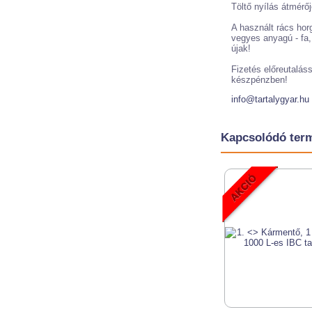
Töltő nyílás átmérő
A használt rács hor
vegyes anyagú - fa,
újak!
Fizetés előreutaláss
készpénzben!
info@tartalygyar.hu
Kapcsolódó ter