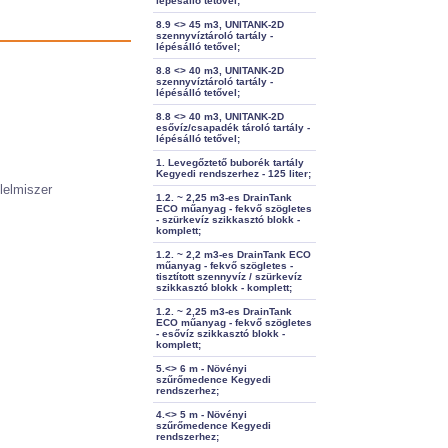
lépésálló tetővel;
8.9 <> 45 m3, UNITANK-2D
szennyvíztároló tartály -
lépésálló tetővel;
8.8 <> 40 m3, UNITANK-2D
szennyvíztároló tartály -
lépésálló tetővel;
8.8 <> 40 m3, UNITANK-2D
esővíz/csapadék tároló tartály -
lépésálló tetővel;
1. Levegőztető buborék tartály
Kegyedi rendszerhez - 125 liter;
lelmiszer
1.2. ~ 2,25 m3-es DrainTank
ECO műanyag - fekvő szögletes
- szürkevíz szikkasztó blokk -
komplett;
1.2. ~ 2,2 m3-es DrainTank ECO
műanyag - fekvő szögletes -
tisztított szennyvíz / szürkevíz
szikkasztó blokk - komplett;
1.2. ~ 2,25 m3-es DrainTank
ECO műanyag - fekvő szögletes
- esővíz szikkasztó blokk -
komplett;
5.<> 6 m - Növényi
szűrőmedence Kegyedi
rendszerhez;
4.<> 5 m - Növényi
szűrőmedence Kegyedi
rendszerhez;