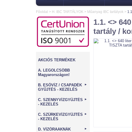
Főoldal
>
H. IBC TARTÁLYOK
>
Műanyag IBC tartályok
>
1.
1.1. <> 64
tartály / k
AKCIÓS TERMÉKEK
A. LEGOLCSÓBB
Magyarországon!
B. ESŐVÍZ / CSAPADÉK
►
GYŰJTÉS - KEZELÉS
C. SZENNYVÍZGYŰJTÉS
►
- KEZELÉS
C. SZÜRKEVÍZGYŰJTÉS
►
- KEZELÉS
D. VÍZÓRAAKNÁK
►