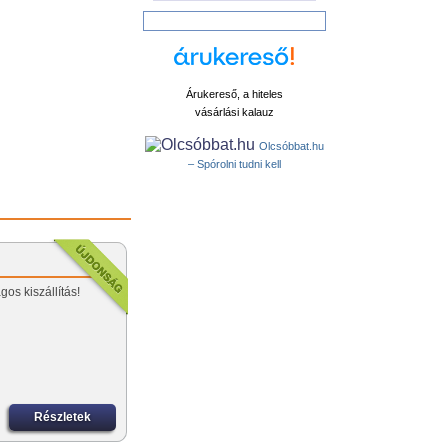
Árukereső, a hiteles
vásárlási kalauz
Olcsóbbat.hu
– Spórolni tudni kell
os kiszállítás!
Részletek