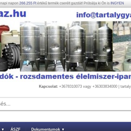
gnapi napon
266.255 Ft
értékű termék cserélt gazdát! Próbálja ki Ön is
INGYEN
Kapcsolat:
+3678310073 vagy +36303834000 | tarta
▾
ÁSZF
Dokumentumok
▾