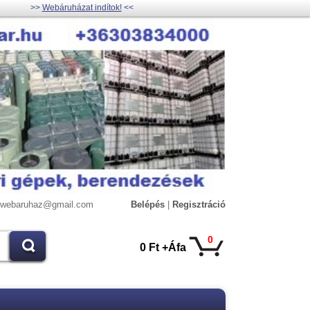
>>
Webáruházat indítok!
<<
lywebaruhaz@gmail.com
Belépés
|
Regisztráció
0
0 Ft +Áfa