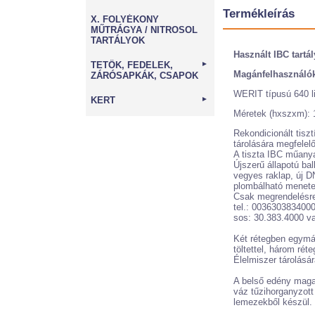
Termékleírás
X. FOLYÉKONY
MŰTRÁGYA / NITROSOL
TARTÁLYOK
Használt IBC tartá
TETŐK, FEDELEK,
►
Magánfelhasználók
ZÁRÓSAPKÁK, CSAPOK
WERIT típusú 640 li
KERT
►
Méretek (hxszxm):
Rekondicionált tisz
tárolására megfelelő
A tiszta IBC műanyag
Újszerű állapotú bal
vegyes raklap, új 
plombálható menete
Csak megrendelésre
tel.: 003630383400
sos: 30.383.4000 
Két rétegben egymá
töltettel, három rét
Élelmiszer tárolásár
A belső edény magas
váz tűzihorganyzott
lemezekből készül.