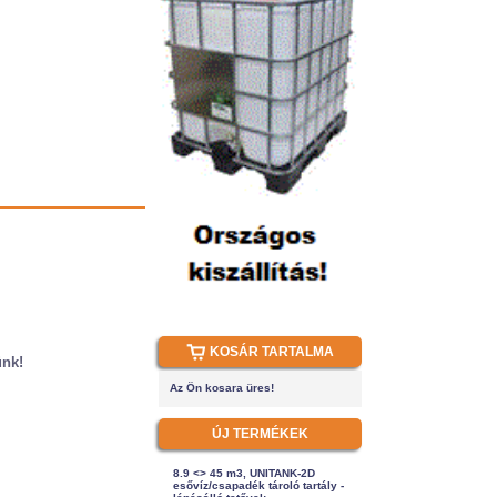
KOSÁR TARTALMA
ünk!
Az Ön kosara üres!
ÚJ TERMÉKEK
8.9 <> 45 m3, UNITANK-2D
esővíz/csapadék tároló tartály -