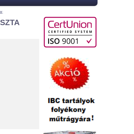
g;
TISZTA