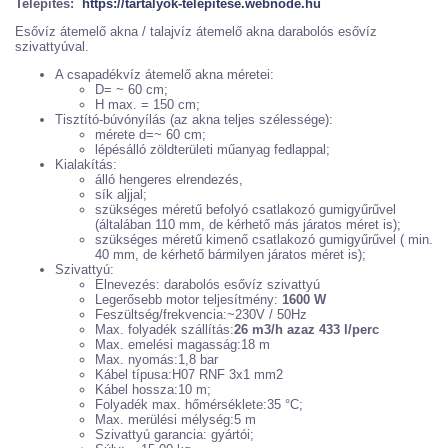
Telepítés:
https://tartalyok-telepitese.webnode.hu
Esővíz átemelő akna / talajvíz átemelő akna darabolós esővíz
szivattyúval.
A csapadékvíz átemelő akna méretei:
D= ~ 60 cm;
H max. = 150 cm;
Tisztító-búvónyílás (az akna teljes szélessége):
mérete d=~ 60 cm;
lépésálló zöldterületi műanyag fedlappal;
Kialakítás:
álló hengeres elrendezés,
sík aljjal;
szükséges méretű befolyó csatlakozó gumigyűrűvel
(általában 110 mm, de kérhető más járatos méret is);
szükséges méretű kimenő csatlakozó gumigyűrűvel ( min.
40 mm, de kérhető bármilyen járatos méret is);
Szivattyú:
Elnevezés: darabolós esővíz szivattyú
Legerősebb motor teljesítmény:
1600 W
Feszültség/frekvencia:~230V / 50Hz
Max. folyadék szállítás:
26 m3/h azaz 433 l/perc
Max. emelési magasság:18 m
Max. nyomás:1,8 bar
Kábel típusa:H07 RNF 3x1 mm2
Kábel hossza:10 m;
Folyadék max. hőmérséklete:35 °C;
Max. merülési mélység:5 m
Szivattyú garancia: gyártói;