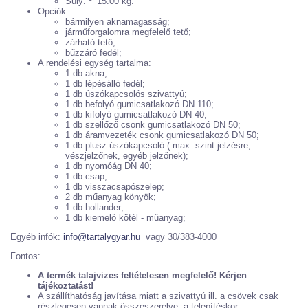
Súly: ~ 15.00 kg.
Opciók:
bármilyen aknamagasság;
járműforgalomra megfelelő tető;
zárható tető;
bűzzáró fedél;
A rendelési egység tartalma:
1 db akna;
1 db lépésálló fedél;
1 db úszókapcsolós szivattyú;
1 db befolyó gumicsatlakozó DN 110;
1 db kifolyó gumicsatlakozó DN 40;
1 db szellőző csonk gumicsatlakozó DN 50;
1 db áramvezeték csonk gumicsatlakozó DN 50;
1 db plusz úszókapcsoló ( max. szint jelzésre,
vészjelzőnek, egyéb jelzőnek);
1 db nyomóág DN 40;
1 db csap;
1 db visszacsapószelep;
2 db műanyag könyök;
1 db hollander;
1 db kiemelő kötél - műanyag;
Egyéb infók:
info@tartalygyar.hu
vagy 30/383-4000
Fontos:
A termék talajvizes feltételesen megfelelő! Kérjen
tájékoztatást!
A szállíthatóság javítása miatt a szivattyú ill. a csövek csak
részlegesen vannak összeszerelve, a telepítéskor