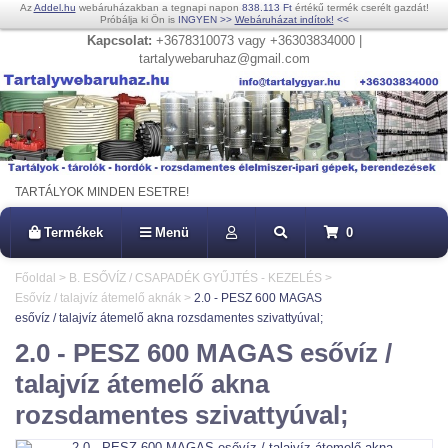
Az
Addel.hu
webáruházakban a tegnapi napon
838.113 Ft
értékű termék cserélt gazdát!
Próbálja ki Ön is
INGYEN
>>
Webáruházat indítok!
<<
Kapcsolat:
+3678310073 vagy +36303834000 |
tartalywebaruhaz@gmail.com
TARTÁLYOK MINDEN ESETRE!
Termékek
Menü
0
Főoldal
>
B. ESŐVÍZ / CSAPADÉK GYŰJTÉS - KEZELÉS
>
Esővíz / talajvíz átemelő aknák
>
2.0 - PESZ 600 MAGAS
esővíz / talajvíz átemelő akna rozsdamentes szivattyúval;
2.0 - PESZ 600 MAGAS esővíz /
talajvíz átemelő akna
rozsdamentes szivattyúval;