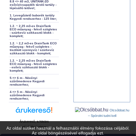
8.8 <> 40 m3, UNITANK-2D
esővíz/csapadék tároló tartály -
lépésálló tetővel;
1. Levegőztető buborék tartály
Kegyedi rendszerhez - 125 liter;
1.2. ~ 2,25 m3-es DrainTank
ECO műanyag - fekvő szögletes
- szürkevíz szikkasztó blokk -
komplett;
1.2. ~ 2,2 m3-es DrainTank ECO
műanyag - fekvő szögletes -
tisztított szennyvíz / szürkevíz
szikkasztó blokk - komplett;
1.2. ~ 2,25 m3-es DrainTank
ECO műanyag - fekvő szögletes
- esővíz szikkasztó blokk -
komplett;
5.<> 6 m - Növényi
szűrőmedence Kegyedi
rendszerhez;
4.<> 5 m - Növényi
szűrőmedence Kegyedi
rendszerhez;
Olcsóbbat.hu
– Spórolni tudni kell
Árukereső, a hiteles
vásárlási kalauz
Az oldal sütiket használ a felhasználói élmény fokozása céljából.
Az oldal böngészésével elfogadja ezt.