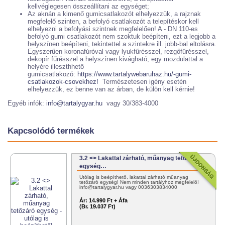
kellvéglegesen összeállítani az egységet;
Az aknán a kimenő gumicsatlakozót elhelyezzük, a rajznak
megfelelő szinten, a befolyó csatlakozót a telepítéskor kell
elhelyezni a befolyási szintnek megfelelően! A - DN 110-es
befolyó gumi csatlakozót nem szoktuk beépíteni, ezt a legjobb a
helyszínen beépíteni, tekintettel a szintekre ill. jobb-bal eltolásra.
Egyszerűen koronafúróval vagy lyukfűrésszel, rezgőfűrésszel,
dekopír fűrésszel a helyszínen kivágható, egy mozdulattal a
helyére illeszthhető
gumicsatlakozó:
https://www.tartalywebaruhaz.hu/-gumi-
csatlakozok-csovekhez!
Természetesen igény esetén
elhelyezzük, ez benne van az árban, de külön kell kérnie!
Egyéb infók:
info@tartalygyar.hu
vagy 30/383-4000
Kapcsolódó termékek
3.2 <> Lakattal zárható, műanyag tetőzáró
egység…
Utólag is beépíthető, lakattal zárható műanyag
tetőzáró egység! Nem minden tartályhoz megfelelő!
info@tartalygyar.hu vagy 0036303834000
Ár:
14.990 Ft + Áfa
(Br. 19.037 Ft)