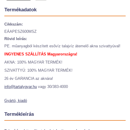
Termékadatok
Cikkszám:
EÁAPESZ600MSZ
Rövid leírás:
PE. műanyagból készített esővíz talajvíz átemelő akna szivattyúval!
INGYENES SZÁLLÍTÁS Magyarországra!
AKNA: 100% MAGYAR TERMÉK!
SZIVATTYÚ: 100% MAGYAR TERMÉK!
26 év GARANCIA az aknára!
info@tartalygyar.hu
vagy 30/383-4000
Gyártó, kiadó
Termékleírás