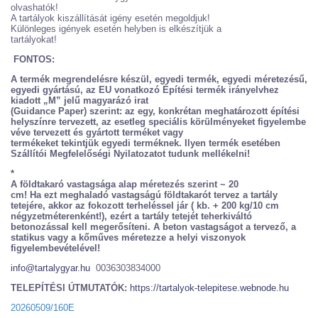
olvashatók!
A tartályok kiszállítását igény esetén megoldjuk!
Különleges igények esetén helyben is elkészítjük a
tartályokat!
FONTOS:
A termék megrendelésre készül, egyedi termék, egyedi méretezésű,
egyedi gyártású, az EU vonatkozó Építési termék irányelvhez
kiadott „M” jelű magyarázó irat
(Guidance Paper) szerint: az egy, konkrétan meghatározott építési
helyszínre tervezett, az esetleg speciális körülményeket figyelembe
véve tervezett és gyártott terméket vagy
termékeket tekintjük egyedi terméknek. Ilyen termék esetében
Szállítói Megfelelőségi Nyilatozatot tudunk mellékelni!
*
A földtakaró vastagsága alap méretezés szerint ~ 20
cm! Ha ezt meghaladó vastagságú földtakarót tervez a tartály
tetejére, akkor az fokozott terheléssel jár ( kb. + 200 kg/10 cm
négyzetméterenként!), ezért a tartály tetejét teherkiváltó
betonozással kell megerősíteni. A beton vastagságot a tervező, a
statikus vagy a kőműves méretezze a helyi viszonyok
figyelembevételével!
info@tartalygyar.hu
0036303834000
TELEPÍTÉSI ÚTMUTATÓK:
https://tartalyok-telepitese.webnode.hu
20260509/160E