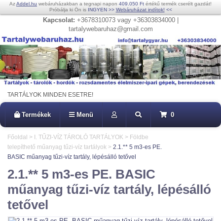
Az
Addel.hu
webáruházakban a tegnapi napon
409.050 Ft
értékű termék cserélt gazdát!
Próbálja ki Ön is
INGYEN
>>
Webáruházat indítok!
<<
Kapcsolat:
+3678310073 vagy +36303834000 |
tartalywebaruhaz@gmail.com
TARTÁLYOK MINDEN ESETRE!
Termékek
Menü
0
Főoldal
>
I. TŰZI-VÍZ TÁROLÓ TARTÁLYOK
>
Földbe
telepíthető műanyag tűzi-víz tartályok
>
2.1.** 5 m3-es PE.
BASIC műanyag tűzi-víz tartály, lépésálló tetővel
2.1.** 5 m3-es PE. BASIC
műanyag tűzi-víz tartály, lépésálló
tetővel