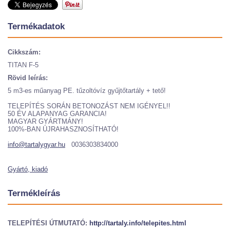
Termékadatok
Cikkszám:
TITAN F-5
Rövid leírás:
5 m3-es műanyag PE. tűzoltóvíz gyűjtőtartály + tető!
TELEPÍTÉS SORÁN BETONOZÁST NEM IGÉNYEL!!
50 ÉV ALAPANYAG GARANCIA!
MAGYAR GYÁRTMÁNY!
100%-BAN ÚJRAHASZNOSÍTHATÓ!
info@tartalygyar.hu
0036303834000
Gyártó, kiadó
Termékleírás
TELEPÍTÉSI ÚTMUTATÓ:
http://tartaly.info/telepites.html