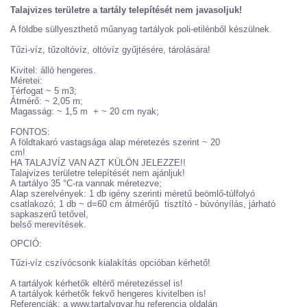
Talajvizes területre a tartály telepítését nem javasoljuk!
A földbe süllyeszthető műanyag tartályok poli-etilénből készülnek.
Tűzi-víz, tűzoltóvíz, oltóvíz gyűjtésére, tárolására!
Kivitel: álló hengeres.
Méretei:
Térfogat ~ 5 m3;
Átmérő: ~ 2,05 m;
Magasság: ~ 1,5 m + ~ 20 cm nyak;
FONTOS:
A földtakaró vastagsága alap méretezés szerint ~ 20
cm!
HA TALAJVÍZ VAN AZT KÜLÖN JELEZZE!!
Talajvizes területre telepítését nem ajánljuk!
A tartályo 35 °C-ra vannak méretezve;
Alap szerelvények: 1 db igény szerinti méretű beömlő-túlfolyó
csatlakozó; 1 db ~ d=60 cm átmérőjű tisztító - búvónyílás, járható
sapkaszerű tetővel,
belső merevítések.
OPCIÓ:
Tűzi-víz cszívócsonk kialakítás opcióban kérhető!
A tartályok kérhetők eltérő méretezéssel is!
A tartályok kérhetők fekvő hengeres kivitelben is!
Referenciák: a www.tartalygyar.hu referencia oldalán