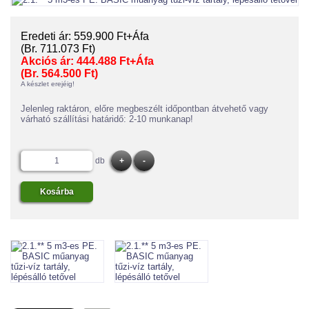
Eredeti ár:
559.900 Ft+Áfa
(Br. 711.073 Ft)
Akciós ár:
444.488 Ft+Áfa
(Br. 564.500 Ft)
A készlet erejéig!
Jelenleg raktáron, előre megbeszélt időpontban átvehető vagy
várható szállítási határidő: 2-10 munkanap!
db