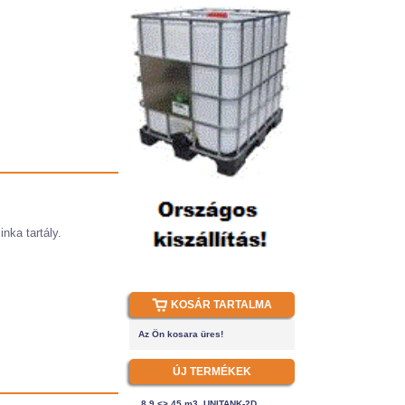
nka tartály.
KOSÁR TARTALMA
Az Ön kosara üres!
ÚJ TERMÉKEK
8.9 <> 45 m3, UNITANK-2D