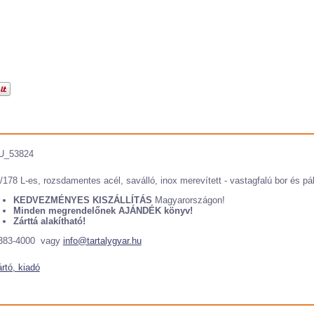
U_53824
/178 L-es, rozsdamentes acél, saválló, inox merevített - vastagfalú bor és páli
KEDVEZMÉNYES KISZÁLLÍTÁS
Magyarországon!
Minden megrendelőnek AJÁNDÉK könyv!
Zárttá alakítható!
383-4000 vagy
info@tartalygyar.hu
rtó, kiadó