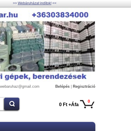
>>
Webáruházat indítok!
<<
lywebaruhaz@gmail.com
Belépés
|
Regisztráció
0
0 Ft +Áfa