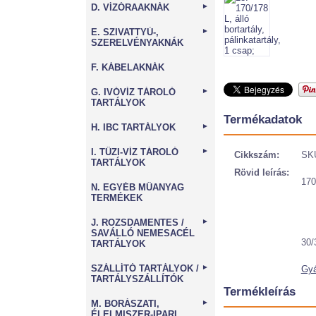
D. VÍZÓRAAKNÁK
►
E. SZIVATTYÚ-,
►
SZERELVÉNYAKNÁK
F. KÁBELAKNÁK
G. IVÓVÍZ TÁROLÓ
►
TARTÁLYOK
Termékadatok
H. IBC TARTÁLYOK
►
I. TŰZI-VÍZ TÁROLÓ
►
Cikkszám:
SK
TARTÁLYOK
Rövid leírás:
170
N. EGYÉB MŰANYAG
TERMÉKEK
J. ROZSDAMENTES /
►
SAVÁLLÓ NEMESACÉL
30/
TARTÁLYOK
SZÁLLÍTÓ TARTÁLYOK /
►
Gyá
TARTÁLYSZÁLLÍTÓK
Termékleírás
M. BORÁSZATI,
►
ÉLELMISZER-IPARI