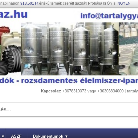
gnapi napon
918.501 Ft
értékű termék cserélt gazdát! Próbálja ki Ön is
INGYEN
Kapcsolat:
+3678310073 vagy +36303834000 | tarta
▾
ÁSZF
Dokumentumok
▾