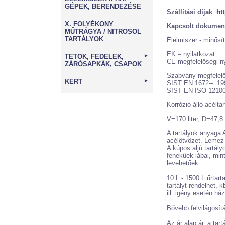
GÉPEK, BERENDEZÉSE
Szállítási díjak
:
htt
X. FOLYÉKONY
Kapcsolt dokumen
MŰTRÁGYA / NITROSOL
TARTÁLYOK
Élelmiszer - minősít
EK – nyilatkozat
TETŐK, FEDELEK,
►
CE megfelelőségi ny
ZÁRÓSAPKÁK, CSAPOK
Szabvány megfelelő
KERT
►
SIST EN 1672--: 19
SIST EN ISO 12100
Korrózió-álló acéltar
V=170 liter, D=47,
A tartályok anyaga 
acélötvözet. Leme
A kúpos aljú tartály
fenekűek lábai, min
levehetőek.
10 L - 1500 L űrtart
tartályt rendelhet, 
ill. igény esetén ház
Bővebb felvilágosít
Az ár alap ár, a tar