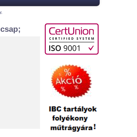
y,
 csap;