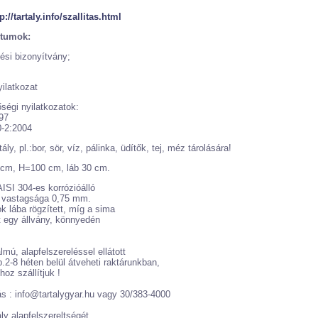
p://tartaly.info/szallitas.html
tumok:
ési bizonyítvány;
ilatkozat
ségi nyilatkozatok:
97
-2:2004
tály, pl.:bor, sör, víz, pálinka, üdítők, tej, méz tárolására!
8 cm, H=100 cm, láb 30 cm.
AISI 304-es korrózióálló
z vastagsága 0,75 mm.
ok lába rögzített, míg a sima
t egy állvány, könnyedén
almú, alapfelszereléssel ellátott
kb.2-8 héten belül átveheti raktárunkban,
hoz szállítjuk !
ás : info@tartalygyar.hu vagy 30/383-4000
tály alapfelszereltségét