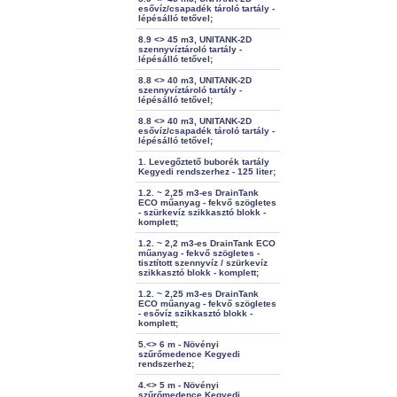
esővíz/csapadék tároló tartály -
lépésálló tetővel;
8.9 <> 45 m3, UNITANK-2D
szennyvíztároló tartály -
lépésálló tetővel;
8.8 <> 40 m3, UNITANK-2D
szennyvíztároló tartály -
lépésálló tetővel;
8.8 <> 40 m3, UNITANK-2D
esővíz/csapadék tároló tartály -
lépésálló tetővel;
1. Levegőztető buborék tartály
Kegyedi rendszerhez - 125 liter;
1.2. ~ 2,25 m3-es DrainTank
ECO műanyag - fekvő szögletes
- szürkevíz szikkasztó blokk -
komplett;
1.2. ~ 2,2 m3-es DrainTank ECO
műanyag - fekvő szögletes -
tisztított szennyvíz / szürkevíz
szikkasztó blokk - komplett;
1.2. ~ 2,25 m3-es DrainTank
ECO műanyag - fekvő szögletes
- esővíz szikkasztó blokk -
komplett;
5.<> 6 m - Növényi
szűrőmedence Kegyedi
rendszerhez;
4.<> 5 m - Növényi
szűrőmedence Kegyedi