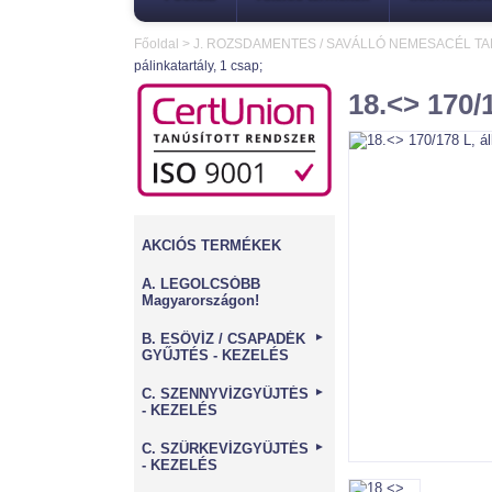
Főoldal
>
J. ROZSDAMENTES / SAVÁLLÓ NEMESACÉL T
pálinkatartály, 1 csap;
18.<> 170/1
AKCIÓS TERMÉKEK
A. LEGOLCSÓBB
Magyarországon!
B. ESŐVÍZ / CSAPADÉK
►
GYŰJTÉS - KEZELÉS
C. SZENNYVÍZGYŰJTÉS
►
- KEZELÉS
C. SZÜRKEVÍZGYŰJTÉS
►
- KEZELÉS