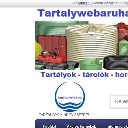
Az
Addel.hu
webáruházakban a te
TARTÁLYOK MINDEN ESETRE!
Főoldal
Akciós termékek
Információk