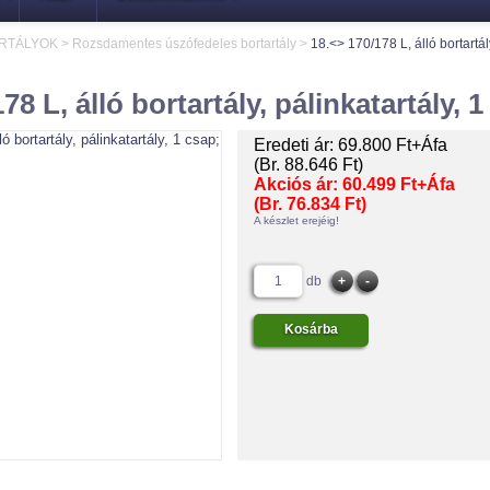
ARTÁLYOK
>
Rozsdamentes úszófedeles bortartály
>
18.<> 170/178 L, álló bortartál
78 L, álló bortartály, pálinkatartály, 1
Eredeti ár:
69.800 Ft+Áfa
(Br. 88.646 Ft)
Akciós ár:
60.499 Ft+Áfa
(Br. 76.834 Ft)
A készlet erejéig!
db