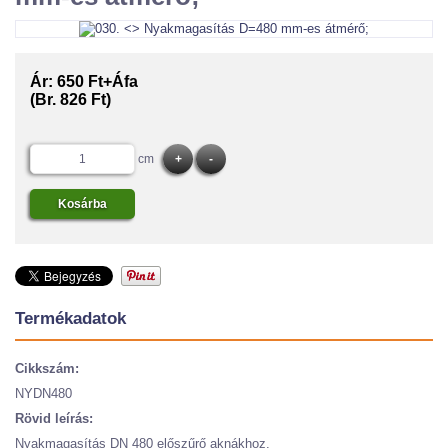
Ár:
650 Ft+Áfa
(Br. 826 Ft)
cm
Termékadatok
Cikkszám:
NYDN480
Rövid leírás:
Nyakmagasítás DN 480 előszűrő aknákhoz.