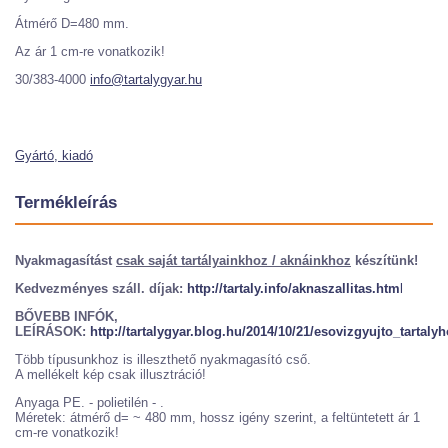
Átmérő D=480 mm.
Az ár 1 cm-re vonatkozik!
30/383-4000
info@tartalygyar.hu
Gyártó, kiadó
Termékleírás
Nyakmagasítást
csak saját tartályainkhoz / aknáinkhoz
készítünk!
Kedvezményes száll. díjak:
http://tartaly.info/aknaszallitas.htm
l
BŐVEBB INFÓK,
LEÍRÁSOK:
http://tartalygyar.blog.hu/2014/10/21/esovizgyujto_tartaly
Több típusunkhoz is illeszthető nyakmagasító cső.
A mellékelt kép csak illusztráció!
Anyaga PE. - polietilén - .
Méretek: átmérő d= ~ 480 mm, hossz igény szerint, a feltüntetett ár 1
cm-re vonatkozik!