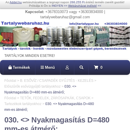
Az
Addel.hu
webáruházakban a tegnapi napon
266.255 Ft
értékű termék cserélt gazdát!
Próbálja ki Ön is
INGYEN
>>
Webáruházat indítok!
<<
Kapcsolat:
+3678310073 vagy +36303834000 |
tartalywebaruhaz@gmail.com
TARTÁLYOK MINDEN ESETRE!
Termékek
Menü
0
Főoldal
>
B. ESŐVÍZ / CSAPADÉK GYŰJTÉS - KEZELÉS
>
Előszűrők esővízgyűjtő tartályokhoz
>
030. <>
Nyakmagasítás D=480 mm-es átmérő;
Főoldal
>
TETŐK, FEDELEK, ZÁRÓSAPKÁK, CSAPOK
>
Tartozékok tartályokhoz
>
030. <> Nyakmagasítás D=480
mm-es átmérő;
030. <> Nyakmagasítás D=480
mm-es átmérő;