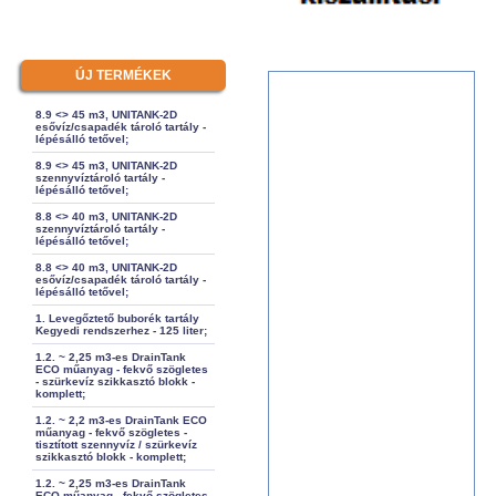
ÚJ TERMÉKEK
8.9 <> 45 m3, UNITANK-2D
esővíz/csapadék tároló tartály -
lépésálló tetővel;
8.9 <> 45 m3, UNITANK-2D
szennyvíztároló tartály -
lépésálló tetővel;
8.8 <> 40 m3, UNITANK-2D
szennyvíztároló tartály -
lépésálló tetővel;
8.8 <> 40 m3, UNITANK-2D
esővíz/csapadék tároló tartály -
lépésálló tetővel;
1. Levegőztető buborék tartály
Kegyedi rendszerhez - 125 liter;
1.2. ~ 2,25 m3-es DrainTank
ECO műanyag - fekvő szögletes
- szürkevíz szikkasztó blokk -
komplett;
1.2. ~ 2,2 m3-es DrainTank ECO
műanyag - fekvő szögletes -
tisztított szennyvíz / szürkevíz
szikkasztó blokk - komplett;
1.2. ~ 2,25 m3-es DrainTank
ECO műanyag - fekvő szögletes