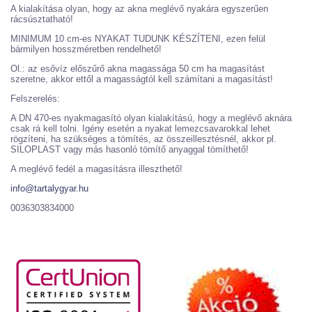
A kialakítása olyan, hogy az akna meglévő nyakára egyszerűen
rácsúsztatható!
MINIMUM 10 cm-es NYAKAT TUDUNK KÉSZÍTENI, ezen felül
bármilyen hosszméretben rendelhető!
Ol.: az esővíz előszűrő akna magassága 50 cm ha magasítást
szeretne, akkor ettől a magasságtól kell számítani a magasítást!
Felszerelés:
A DN 470-es nyakmagasító olyan kialakítású, hogy a meglévő aknára
csak rá kell tolni. Igény esetén a nyakat lemezcsavarokkal lehet
rögzíteni, ha szükséges a tömítés, az összeillesztésnél, akkor pl.
SILOPLAST vagy más hasonló tömítő anyaggal tömíthető!
A meglévő fedél a magasításra illeszthető!
info@tartalygyar.hu
0036303834000