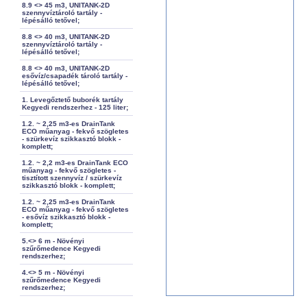
8.9 <> 45 m3, UNITANK-2D
szennyvíztároló tartály -
lépésálló tetővel;
8.8 <> 40 m3, UNITANK-2D
szennyvíztároló tartály -
lépésálló tetővel;
8.8 <> 40 m3, UNITANK-2D
esővíz/csapadék tároló tartály -
lépésálló tetővel;
1. Levegőztető buborék tartály
Kegyedi rendszerhez - 125 liter;
1.2. ~ 2,25 m3-es DrainTank
ECO műanyag - fekvő szögletes
- szürkevíz szikkasztó blokk -
komplett;
1.2. ~ 2,2 m3-es DrainTank ECO
műanyag - fekvő szögletes -
tisztított szennyvíz / szürkevíz
szikkasztó blokk - komplett;
1.2. ~ 2,25 m3-es DrainTank
ECO műanyag - fekvő szögletes
- esővíz szikkasztó blokk -
komplett;
5.<> 6 m - Növényi
szűrőmedence Kegyedi
rendszerhez;
4.<> 5 m - Növényi
szűrőmedence Kegyedi
rendszerhez;