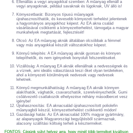
Ellenállás a vegyi anyagokkal szemben: A műanyag ellenáll a
vegyi anyagoknak, például savaknak és lúgoknak, UV álló is!
Környezetbarát: Bizonyos típusú műanyagok
újrahasznosíthatók, és kevesebb környezeti terhelést jelentenek
a hagyományos anyagokhoz képest. Az EA akna család
vásárlásával csökkenti a környezetterhelést, támogatja a magyar
munkahelyek megtartását, fejlesztését!
Olcsó: Az EA műanyag aknák általában olcsóbbak a fémmel
vagy más anyagokkal készült változatokhoz képest.
Könnyű telepítés: A EA műanyag aknák gyorsan és könnyen
telepíthetők, és nem igényelnek bonyolult felszereléseket.
Vízállóság: A műanyag EA aknák ellenállnak a nedvességnek és
a víznek, ami ideális választássá teszi őket olyan területeken,
ahol a környezeti körülmények nedvesek vagy nedvesek
lehetnek.
Könnyű megmunkálhatóság: A műanyag EA aknák könnyen
alakíthatók, vághatók, csavarozhatók, szerelvényezhetők. Gumi
csőátvezető csatlakozók elhelyezése néhány másodbercet vesz
igénybe!
Újrahasznosítás: EA aknacsalád újrahasznosított poliolefin
műanyagból készül, környezetterhelést csökkentő módon!
Gazdasági hatás: Az EA aknacsalád 100% magyar gyártmány,
az alapanyagok Magyarországi begyűjtésből származnak,
alacsony szállítási költség terheli a készterméket.
FONTOS: Cégünk súlyt helyez arra, hogy minél több terméket kiváltson