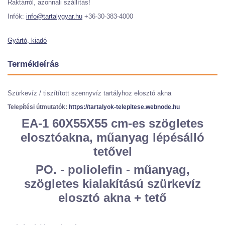
Raktárról, azonnali szállítás!
Infók:
info@tartalygyar.hu
+36-30-383-4000
Gyártó, kiadó
Termékleírás
Szürkevíz / tiszítított szennyvíz tartályhoz elosztó akna
Telepítési útmutatók:
https://tartalyok-telepitese.webnode.hu
EA-1 60X55X55 cm-es szögletes
elosztóakna, műanyag lépésálló
tetővel
PO. - poliolefin - műanyag,
szögletes kialakítású szürkevíz
elosztó akna + tető