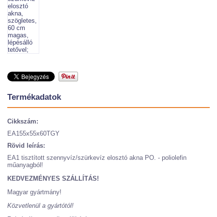
Termékadatok
Cikkszám:
EA155x55x60TGY
Rövid leírás:
EA1 tisztított szennyvíz/szürkevíz elosztó akna PO. - poliolefin
műanyagból!
KEDVEZMÉNYES SZÁLLÍTÁS!
Magyar gyártmány!
Közvetlenül a gyártótól!