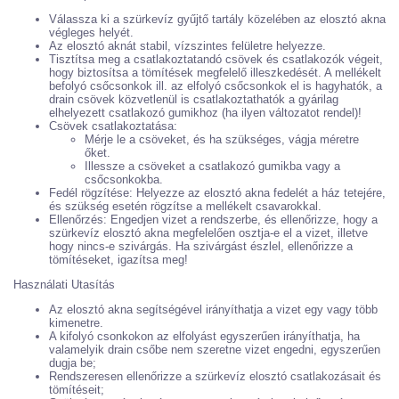
Válassza ki a szürkevíz gyűjtő tartály közelében az elosztó akna
végleges helyét.
Az elosztó aknát stabil, vízszintes felületre helyezze.
Tisztítsa meg a csatlakoztatandó csövek és csatlakozók végeit,
hogy biztosítsa a tömítések megfelelő illeszkedését. A mellékelt
befolyó csőcsonkok ill. az elfolyó csőcsonkok el is hagyhatók, a
drain csövek közvetlenül is csatlakoztathatók a gyárilag
elhelyezett csatlakozó gumikhoz (ha ilyen változatot rendel)!
Csövek csatlakoztatása:
Mérje le a csöveket, és ha szükséges, vágja méretre
őket.
Illessze a csöveket a csatlakozó gumikba vagy a
csőcsonkokba.
Fedél rögzítése: Helyezze az elosztó akna fedelét a ház tetejére,
és szükség esetén rögzítse a mellékelt csavarokkal.
Ellenőrzés: Engedjen vizet a rendszerbe, és ellenőrizze, hogy a
szürkevíz elosztó akna megfelelően osztja-e el a vizet, illetve
hogy nincs-e szivárgás. Ha szivárgást észlel, ellenőrizze a
tömítéseket, igazítsa meg!
Használati Utasítás
Az elosztó akna segítségével irányíthatja a vizet egy vagy több
kimenetre.
A kifolyó csonkokon az elfolyást egyszerűen irányíthatja, ha
valamelyik drain csőbe nem szeretne vizet engedni, egyszerűen
dugja be;
Rendszeresen ellenőrizze a szürkevíz elosztó csatlakozásait és
tömítéseit;