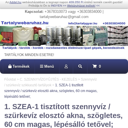
Az
Addel.hu
webáruházakban a tegnapi napon
409.050 Ft
értékű termék cserélt gazdát!
Próbálja ki Ön is
INGYEN
>>
Webáruházat indítok!
<<
Kapcsolat:
+3678310073 vagy +36303834000 |
tartalywebaruhaz@gmail.com
TARTÁLYOK MINDEN ESETRE!
Termékek
Menü
0
Főoldal
>
C. SZENNYVÍZGYŰJTÉS - KEZELÉS
>
Szennyvíz
/ szürkevíz szikkasztó tartályok
>
1. SZEA-1 tisztított
szennyvíz / szürkevíz elosztó akna, szögletes, 60 cm magas,
lépésálló tetővel;
1. SZEA-1 tisztított szennyvíz /
szürkevíz elosztó akna, szögletes,
60 cm magas, lépésálló tetővel;