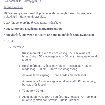
Gyártó/szállító: Tartálygyár Kft.
Termék leírása:
100%-ban újrahasznosított, poliolefin alapanyagból készülő szögletes
kialakítású műanyag aknacsalád.
Csak földbe telepíthető változatban készítjük!
Kedvezményes kiszállítás Magyarországon!
Nem vízzáró, talajvizes területre az akna telepítését nem javasoljuk!
ADATOK:
Méretek:
Külső méretek: akna test szélesség ~ 55 cm, aknatest
hosszúság ~ 55 cm, magasság ~ 60 cm ( műanyag lépésálló
fedéllel);
Belső méretek : szélesség ~ 45 cm, hosszúság ~ 45 cm,
magasság ~ 50 cm + 10 cm nyakmagasság;
Az akna falvastagság ~ 5 cm, bordás merevítéssel.
Az akna alja 4 mm vastag, a fedél lépésálló PE. műanyag,
bordás erősítéssel!
Tömege ~ 20 kg;
Akna alapanyag: 100%-ban újrahasznosított PO. - poliolefin –
műanyag; általában saválló, lúgálló, UV álló!