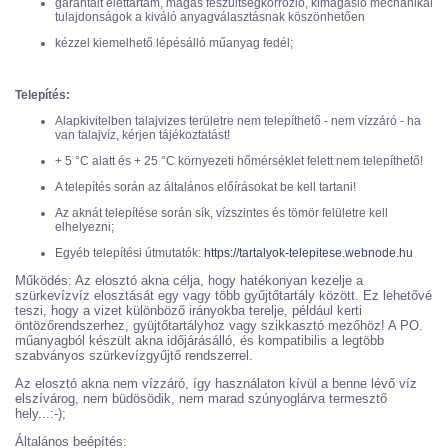
garantált élettartam, magas feszültségkorrózió, kimagasló mechanikai
tulajdonságok a kiváló anyagválasztásnak köszönhetően
kézzel kiemelhető lépésálló műanyag fedél;
Telepítés:
Alapkivitelben talajvizes területre nem telepíthető - nem vízzáró - ha
van talajvíz, kérjen tájékoztatást!
+ 5 °C alatt és + 25 °C környezeti hőmérséklet felett nem telepíthető!
A telepítés során az általános előírásokat be kell tartani!
Az aknát telepítése során sík, vízszintes és tömör felületre kell
elhelyezni;
Egyéb telepítési útmutatók:
https://tartalyok-telepitese.webnode.hu
Működés: Az elosztó akna célja, hogy hatékonyan kezelje a
szürkevízvíz elosztását egy vagy több gyűjtőtartály között. Ez lehetővé
teszi, hogy a vizet különböző irányokba terelje, például kerti
öntözőrendszerhez, gyüjtőtartályhoz vagy szikkasztó mezőhöz! A PO.
műanyagból készült akna időjárásálló, és kompatibilis a legtöbb
szabványos szürkevízgyűjtő rendszerrel.
Az elosztó akna nem vízzáró, így használaton kívül a benne lévő víz
elszívárog, nem büdösödik, nem marad szúnyoglárva termesztő
hely...:-);
Általános beépítés: