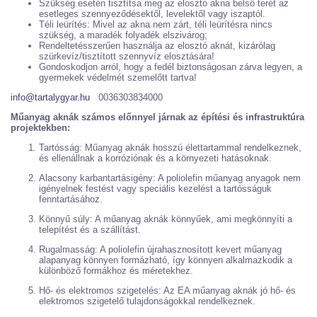
Szükség esetén tisztítsa meg az elosztó akna belső terét az
esetleges szennyeződésektől, levelektől vagy iszaptól.
Téli leürítés: Mivel az akna nem zárt, téli leürítésra nincs
szükség, a maradék folyadék elszivárog;
Rendeltetésszerűen használja az elosztó aknát, kizárólag
szürkevíz/tisztított szennyvíz elosztására!
Gondoskodjon arról, hogy a fedél biztonságosan zárva legyen, a
gyermekek védelmét szemelőtt tartva!
info@tartalygyar.hu
0036303834000
Műanyag aknák számos előnnyel járnak az építési és infrastruktúra
projektekben:
Tartósság: Műanyag aknák hosszú élettartammal rendelkeznek,
és ellenállnak a korróziónak és a környezeti hatásoknak.
Alacsony karbantartásigény: A poliolefin műanyag anyagok nem
igényelnek festést vagy speciális kezelést a tartósságuk
fenntartásához.
Könnyű súly: A műanyag aknák könnyűek, ami megkönnyíti a
telepítést és a szállítást.
Rugalmasság: A poliolefin újrahasznosított kevert műanyag
alapanyag könnyen formázható, így könnyen alkalmazkodik a
különböző formákhoz és méretekhez.
Hő- és elektromos szigetelés: Az EA műanyag aknák jó hő- és
elektromos szigetelő tulajdonságokkal rendelkeznek.