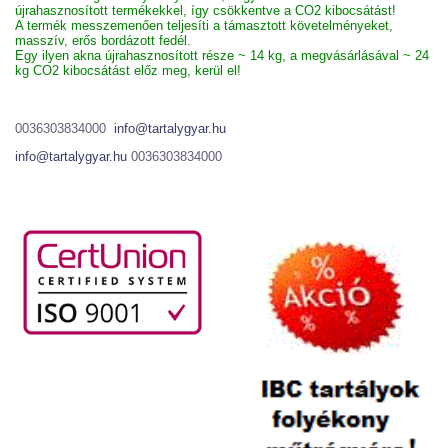
újrahasznosított termékekkel, így csökkentve a CO2 kibocsátást!
A termék messzemenően teljesíti a támasztott követelményeket,
masszív, erős bordázott fedél.
Egy ilyen akna újrahasznosított része ~ 14 kg, a megvásárlásával ~ 24
kg CO2 kibocsátást előz meg, kerül el!
0036303834000
info@tartalygyar.hu
info@tartalygyar.hu
0036303834000