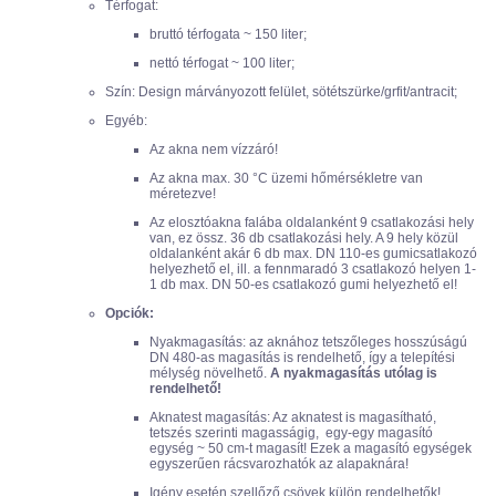
Térfogat:
bruttó térfogata ~ 150 liter;
nettó térfogat ~ 100 liter;
Szín: Design márványozott felület, sötétszürke/grfit/antracit;
Egyéb:
Az akna nem vízzáró!
Az akna max. 30 °C üzemi hőmérsékletre van
méretezve!
Az elosztóakna falába oldalanként 9 csatlakozási hely
van, ez össz. 36 db csatlakozási hely. A 9 hely közül
oldalanként akár 6 db max. DN 110-es gumicsatlakozó
helyezhető el, ill. a fennmaradó 3 csatlakozó helyen 1-
1 db max. DN 50-es csatlakozó gumi helyezhető el!
Opciók:
Nyakmagasítás: az aknához tetszőleges hosszúságú
DN 480-as magasítás is rendelhető, így a telepítési
mélység növelhető.
A nyakmagasítás utólag is
rendelhető!
Aknatest magasítás: Az aknatest is magasítható,
tetszés szerinti magasságig, egy-egy magasító
egység ~ 50 cm-t magasít! Ezek a magasító egységek
egyszerűen rácsvarozhatók az alapaknára!
Igény esetén szellőző csövek külön rendelhetők!