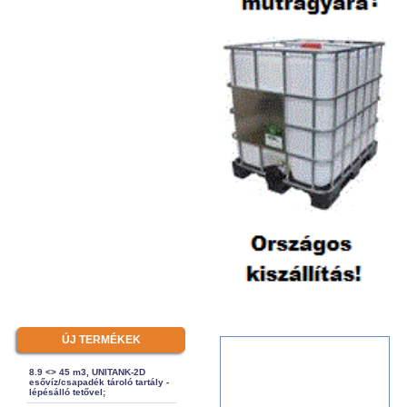
ÚJ TERMÉKEK
8.9 <> 45 m3, UNITANK-2D
esővíz/csapadék tároló tartály -
lépésálló tetővel;