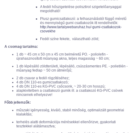
A fedél hőszigetelése polisztirol szigetelőanyaggal
megoldható!
Plusz gumicsatlakozó: a felhasználástól függő méretű
és mennyiségű gumi csatlakozók itt rendelhetők:
http://www.tartalywebaruhaz.hu/-gumi-csatlakozok-
csovekhe
Fedél színe fekete, választható zöld;
A csomag tartalma:
1 db ~ 45 cm x 50 cm x 45 cm belméretű PO. - poliolefin -
újrahasznosított műanyag akna, teljes magasság ~ 60 cm;
1 db lépésálló zöldterületi, lépésálló, csúszásmentes PE. - polietilén -
műanyag fedlap ~ 50 cm átmérőjű;
2 db csavar a fedél rögzítéséhez;
4 db DN 110-es gumicsatlakozó;
4 db DN 110-es KG-PVC csőcsonk, ~ 20-30 cm hosszú;
alapkivitelben a csatlakozó gumik ill. a csatlakozó KG-PVC csövek
nincsenek elhelyezve!
Főbb jellemzők:
műszaki igényesség, kiváló, stabil minőség, optimalizált geometriai
kialakítás;
terhelés alatti deformációja mérésekkel ellenőrizve, gyakorlati
tesztekkel alátámasztva;