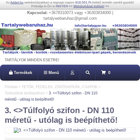
Az
Addel.hu
webáruházakban a tegnapi napon
918.501 Ft
értékű termék cserélt gazdát!
Próbálja ki Ön is
INGYEN
>>
Webáruházat indítok!
<<
Kapcsolat:
+3678310073 vagy +36303834000 |
tartalywebaruhaz@gmail.com
TARTÁLYOK MINDEN ESETRE!
Termékek
Menü
0
Főoldal
>
TETŐK, FEDELEK, ZÁRÓSAPKÁK, CSAPOK
>
Tartozékok tartályokhoz
>
3. <>Túlfolyó szifon - DN 110
méretű - utólag is beépíthető!
3. <>Túlfolyó szifon - DN 110
méretű - utólag is beépíthető!