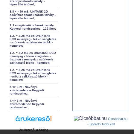
szennyvíztároló tartály -
lépésálló tetővel;
8.8 <> 40 m3, UNITANK-2D
esővíz/csapadék tároló tartály -
lépésálló tetővel;
1. Levegőztető buborék tartály
Kegyedi rendszerhez - 125 liter;
1.2. ~ 2,25 m3-es DrainTank
ECO műanyag - fekvő szögletes
- szürkevíz szikkasztó blokk -
komplett;
1.2. ~ 2,2 m3-es DrainTank ECO
műanyag - fekvő szögletes -
tisztított szennyvíz / szürkevíz
szikkasztó blokk - komplett;
1.2. ~ 2,25 m3-es DrainTank
ECO műanyag - fekvő szögletes
- esővíz szikkasztó blokk -
komplett;
5.<> 6 m - Növényi
szűrőmedence Kegyedi
rendszerhez;
4.<> 5 m - Növényi
szűrőmedence Kegyedi
rendszerhez;
Olcsóbbat.hu
– Spórolni tudni kell
Árukereső, a hiteles