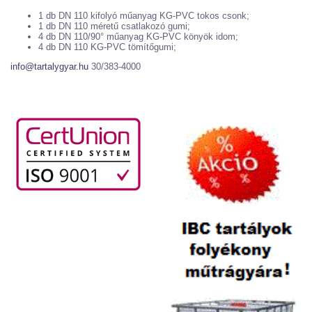
1 db DN 110 kifolyó műanyag KG-PVC tokos csonk;
1 db DN 110 méretű csatlakozó gumi;
4 db DN 110/90° műanyag KG-PVC könyök idom;
4 db DN 110 KG-PVC tömítőgumi;
info@tartalygyar.hu
30/383-4000