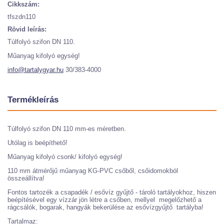
Cikkszám:
tfszdn110
Rövid leírás:
Túlfolyó szifon DN 110.
Műanyag kifolyó egység!
info@tartalygyar.hu
30/383-4000
Termékleírás
Túlfolyó szifon DN 110 mm-es méretben.
Utólag is beépíthető!
Műanyag kifolyó csonk/ kifolyó egység!
110 mm átmérőjű műanyag KG-PVC csőből, csőidomokból
összeállítva!
Fontos tartozék a csapadék / esővíz gyűjtő - tároló tartályokhoz, hiszen
beépítésével egy vízzár jön létre a csőben, mellyel megelőzhető a
rágcsálók, bogarak, hangyák bekerülése az esővízgyűjtő tartályba!
Tartalmaz: