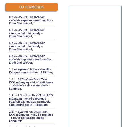
ÚJ TERMÉKEK
8.9 <> 45 m3, UNITANK-2D
esővíz/csapadék tároló tartály -
lépésálló tetővel;
8.9 <> 45 m3, UNITANK-2D
szennyvíztároló tartály -
lépésálló tetővel;
8.8 <> 40 m3, UNITANK-2D
szennyvíztároló tartály -
lépésálló tetővel;
8.8 <> 40 m3, UNITANK-2D
esővíz/csapadék tároló tartály -
lépésálló tetővel;
1. Levegőztető buborék tartály
Kegyedi rendszerhez - 125 liter;
1.2. ~ 2,25 m3-es DrainTank
ECO műanyag - fekvő szögletes
- szürkevíz szikkasztó blokk -
komplett;
1.2. ~ 2,2 m3-es DrainTank ECO
műanyag - fekvő szögletes -
tisztított szennyvíz / szürkevíz
szikkasztó blokk - komplett;
1.2. ~ 2,25 m3-es DrainTank
ECO műanyag - fekvő szögletes
- esővíz szikkasztó blokk -
komplett;