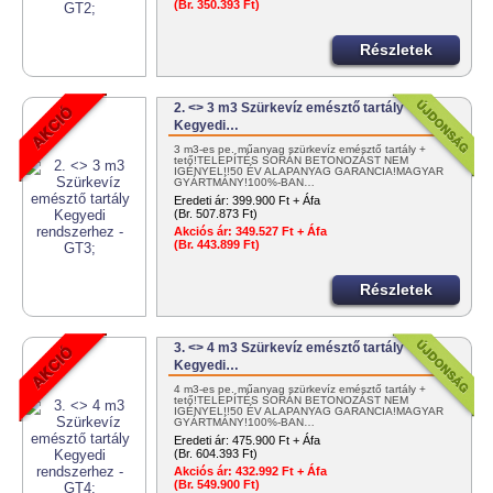
(Br. 350.393 Ft)
Részletek
2. <> 3 m3 Szürkevíz emésztő tartály
Kegyedi…
3 m3-es pe. műanyag szürkevíz emésztő tartály +
tető!TELEPÍTÉS SORÁN BETONOZÁST NEM
IGÉNYEL!!50 ÉV ALAPANYAG GARANCIA!MAGYAR
GYÁRTMÁNY!100%-BAN…
Eredeti ár:
399.900 Ft + Áfa
(Br. 507.873 Ft)
Akciós ár:
349.527 Ft + Áfa
(Br. 443.899 Ft)
Részletek
3. <> 4 m3 Szürkevíz emésztő tartály
Kegyedi…
4 m3-es pe. műanyag szürkevíz emésztő tartály +
tető!TELEPÍTÉS SORÁN BETONOZÁST NEM
IGÉNYEL!!50 ÉV ALAPANYAG GARANCIA!MAGYAR
GYÁRTMÁNY!100%-BAN…
Eredeti ár:
475.900 Ft + Áfa
(Br. 604.393 Ft)
Akciós ár:
432.992 Ft + Áfa
(Br. 549.900 Ft)