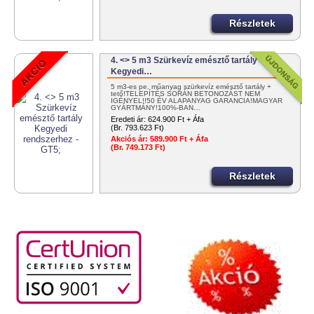
Részletek
4. <> 5 m3 Szürkevíz emésztő tartály
Kegyedi…
5 m3-es pe. műanyag szürkevíz emésztő tartály +
tető!TELEPÍTÉS SORÁN BETONOZÁST NEM
IGÉNYEL!!50 ÉV ALAPANYAG GARANCIA!MAGYAR
GYÁRTMÁNY!100%-BAN…
Eredeti ár:
624.900 Ft + Áfa
(Br. 793.623 Ft)
Akciós ár:
589.900 Ft + Áfa
(Br. 749.173 Ft)
Részletek