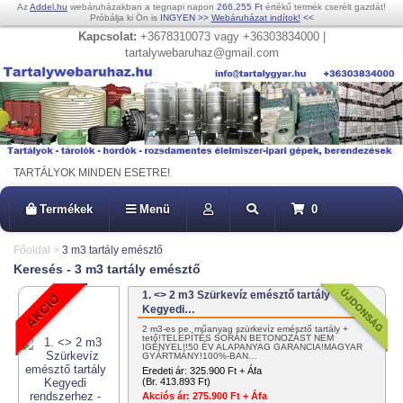
Az
Addel.hu
webáruházakban a tegnapi napon
266.255 Ft
értékű termék cserélt gazdát!
Próbálja ki Ön is
INGYEN
>>
Webáruházat indítok!
<<
Kapcsolat:
+3678310073 vagy +36303834000 |
tartalywebaruhaz@gmail.com
TARTÁLYOK MINDEN ESETRE!
Termékek
Menü
0
Főoldal
>
3 m3 tartály emésztő
Keresés - 3 m3 tartály emésztő
1. <> 2 m3 Szürkevíz emésztő tartály
Kegyedi…
2 m3-es pe. műanyag szürkevíz emésztő tartály +
tető!TELEPÍTÉS SORÁN BETONOZÁST NEM
IGÉNYEL!!50 ÉV ALAPANYAG GARANCIA!MAGYAR
GYÁRTMÁNY!100%-BAN…
Eredeti ár:
325.900 Ft + Áfa
(Br. 413.893 Ft)
Akciós ár:
275.900 Ft + Áfa