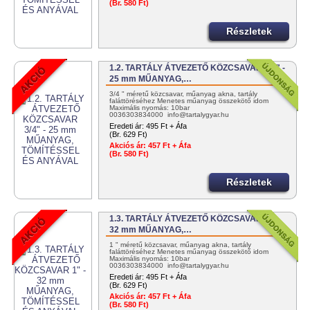
(Br. 580 Ft)
Részletek
1.2. TARTÁLY ÁTVEZETŐ KÖZCSAVAR 3/4" -
25 mm MŰANYAG,…
3/4 " méretű közcsavar, műanyag akna, tartály
faláttöréséhez Menetes műanyag összekötő idom
Maximális nyomás: 10bar
0036303834000 info@tartalygyar.hu
Eredeti ár:
495 Ft + Áfa
(Br. 629 Ft)
Akciós ár:
457 Ft + Áfa
(Br. 580 Ft)
Részletek
1.3. TARTÁLY ÁTVEZETŐ KÖZCSAVAR 1" -
32 mm MŰANYAG,…
1 " méretű közcsavar, műanyag akna, tartály
faláttöréséhez Menetes műanyag összekötő idom
Maximális nyomás: 10bar
0036303834000 info@tartalygyar.hu
Eredeti ár:
495 Ft + Áfa
(Br. 629 Ft)
Akciós ár:
457 Ft + Áfa
(Br. 580 Ft)