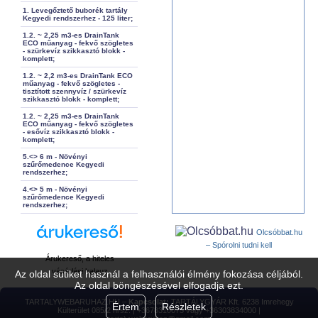
1. Levegőztető buborék tartály
Kegyedi rendszerhez - 125 liter;
1.2. ~ 2,25 m3-es DrainTank
ECO műanyag - fekvő szögletes
- szürkevíz szikkasztó blokk -
komplett;
1.2. ~ 2,2 m3-es DrainTank ECO
műanyag - fekvő szögletes -
tisztított szennyvíz / szürkevíz
szikkasztó blokk - komplett;
1.2. ~ 2,25 m3-es DrainTank
ECO műanyag - fekvő szögletes
- esővíz szikkasztó blokk -
komplett;
5.<> 6 m - Növényi
szűrőmedence Kegyedi
rendszerhez;
4.<> 5 m - Növényi
szűrőmedence Kegyedi
rendszerhez;
Olcsóbbat.hu
– Spórolni tudni kell
Árukereső, a hiteles
vásárlási kalauz
Az oldal sütiket használ a felhasználói élmény fokozása céljából.
Az oldal böngészésével elfogadja ezt.
TARTALYWEBARUHAZ.HU –
Kapcsolat:
TARTÁLYGYÁR Kft. 6238 Imrehegy
Értem
Részletek
Külterület 085/2 hrsz. | +3678310073 vagy +36303834000 |