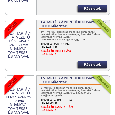
Részletek
1.4. TARTÁLY ÁTVEZETŐ KÖZCSAVAR 6/4" -
50 mm MŰANYAG,…
6/4 " méretű közcsavar, műanyag akna, tartály
faláttöréséhez Menetes műanyag összekötő idom
Maximális nyomás: 10bar
0036303834000 info@tartalygyar.hu
Eredeti ár:
990 Ft + Áfa
(Br. 1.257 Ft)
Akciós ár:
894 Ft + Áfa
(Br. 1.135 Ft)
Részletek
1.5. TARTÁLY ÁTVEZETŐ KÖZCSAVAR 2"-
63 mm MŰANYAG,…
2" méretű közcsavar, műanyag akna, tartály
faláttöréséhez Menetes műanyag összekötő idom
Maximális nyomás: 10bar 0036303834000
info@tartalygyar.hu
Eredeti ár:
1.495 Ft + Áfa
(Br. 1.899 Ft)
Akciós ár:
1.256 Ft + Áfa
(Br. 1.595 Ft)