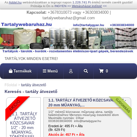
Az
Addel.hu
webáruházakban a tegnapi napon
1.226.741 Ft
értékű termék cserélt gazdát!
Próbálja ki Ön is
INGYEN
>>
Webáruházat indítok!
<<
Kapcsolat:
+3678310073 vagy +36303834000 |
tartalywebaruhaz@gmail.com
TARTÁLYOK MINDEN ESETRE!
Termékek
Menü
0
Főoldal
>
tartály átvezető
Keresés - tartály átvezető
1.1. TARTÁLY ÁTVEZETŐ KÖZCSAVAR 1/2" -
20 mm MŰANYAG,…
1/2" méretű közcsavar, műanyag akna, tartály
faláttöréséhez Menetes műanyag összekötő idom
Maximális nyomás: 10bar
0036303834000 info@tartalygyar.hu
Eredeti ár:
495 Ft + Áfa
(Br. 629 Ft)
Akciós ár:
457 Ft + Áfa