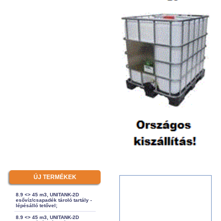
ÚJ TERMÉKEK
8.9 <> 45 m3, UNITANK-2D
esővíz/csapadék tároló tartály -
lépésálló tetővel;
8.9 <> 45 m3, UNITANK-2D