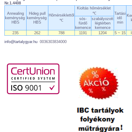
Nr.1.4408
Kioltás hőmérséklet
℃
Annealing
Hideg pull
Tartási
Hőmérséklettől
Ke
keménység
keménység
idő
sós-
szabályozott
℃
HBS
HBS
min
fürdő
légtérben
kemence
kemence
235
262
788
1191
1204
5 ~ 15
info@tartalygyar.hu
0036303834000