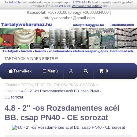
Az
Addel.hu
webáruházakban a tegnapi napon
1.226.741 Ft
értékű termék cserélt gazdát!
Próbálja ki Ön is
INGYEN
>>
Webáruházat indítok!
<<
Kapcsolat:
+3678310073 vagy +36303834000 |
tartalywebaruhaz@gmail.com
TARTÁLYOK MINDEN ESETRE!
Termékek
Menü
0
Főoldal
>
TETŐK, FEDELEK, ZÁRÓSAPKÁK, CSAPOK
>
Csapok
>
4.8 - 2" -os Rozsdamentes acél BB. csap PN40 -
CE sorozat
4.8 - 2" -os Rozsdamentes acél
BB. csap PN40 - CE sorozat