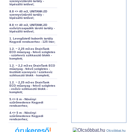
szennyvíztároló tartály -
lépésálló tetővel;
8.8 <> 40 m3, UNITANK-2D
szennyvíztároló tartály -
lépésálló tetővel;
8.8 <> 40 m3, UNITANK-2D
esővíz/csapadék tároló tartály -
lépésálló tetővel;
1. Levegőztető buborék tartály
Kegyedi rendszerhez - 125 liter;
1.2. ~ 2,25 m3-es DrainTank
ECO műanyag - fekvő szögletes
- szürkevíz szikkasztó blokk -
komplett;
1.2. ~ 2,2 m3-es DrainTank ECO
műanyag - fekvő szögletes -
tisztított szennyvíz / szürkevíz
szikkasztó blokk - komplett;
1.2. ~ 2,25 m3-es DrainTank
ECO műanyag - fekvő szögletes
- esővíz szikkasztó blokk -
komplett;
5.<> 6 m - Növényi
szűrőmedence Kegyedi
rendszerhez;
4.<> 5 m - Növényi
szűrőmedence Kegyedi
rendszerhez;
Olcsóbbat.hu