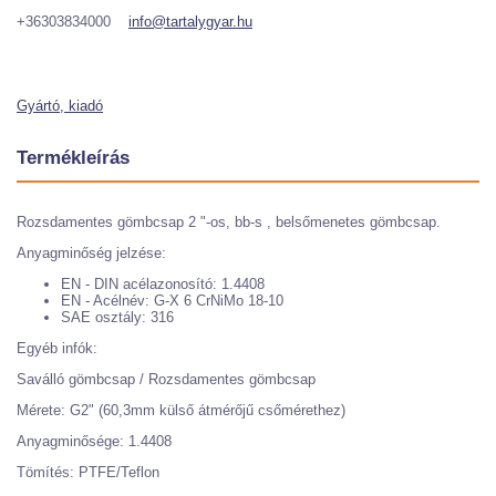
+36303834000
info@tartalygyar.hu
Gyártó, kiadó
Termékleírás
Rozsdamentes gömbcsap 2 "-os, bb-s , belsőmenetes gömbcsap.
Anyagminőség jelzése:
EN - DIN acélazonosító: 1.4408
EN - Acélnév: G-X 6 CrNiMo 18-10
SAE osztály: 316
Egyéb infók:
Saválló gömbcsap / Rozsdamentes gömbcsap
Mérete: G2" (60,3mm külső átmérőjű csőmérethez)
Anyagminősége: 1.4408
Tömítés: PTFE/Teflon