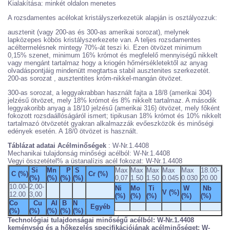
Kialakítása: minkét oldalon menetes
A rozsdamentes acélokat kristályszerkezetük alapján is osztályozzuk:
ausztenit (vagy 200-as és 300-as amerikai sorozat), melynek
lapközepes köbös kristályszerkezete van. A teljes rozsdamentes
acéltermelésnek mintegy 70%-át teszi ki. Ezen ötvözet minimum
0,15% szenet, minimum 16% krómot és megfelelő mennyiségű nikkelt
vagy mengánt tartalmaz hogy a kriogén hőmérsékletektől az anyag
olvadáspontjáig mindenütt megtartsa stabil ausztenites szerkezetét.
200-as sorozat , ausztentites króm-nikkel-mangán ötvözet.
300-as sorozat, a leggyakrabban használt fajta a 18/8 (amerikai 304)
jelzésű ötvözet, mely 18% krómot és 8% nikkelt tartalmaz. A második
leggyakoribb anyag a 18/10 jelzésű (amerikai 316) ötvözet, mely főként
fokozott rozsdaállóságáról ismert; tipikusan 18% krómot és 10% nikkelt
tartalmazó ötvözetét gyakran alkalmazzák evőeszközök és minőségi
edények esetén. A 18/0 ötvözet is használt.
Táblázat adatai
Acélminőségek
: W-Nr.1.4408
Mechanikai tulajdonság minőségi acélból: W-Nr.1.4408
Vegyi összetétel% a üstanalízis acél fokozat: W-Nr.1.4408
Si
Mn
P
S
Max
Max
Max
Max
Max
18.00-
C (%)
Cr (%)
(%)
(%)
(%)
(%)
0,07
1.50
1.50
0.045
0.030
20.00
10.00-
2,00-
Ni
Mo
Ti
W
Nb
V (%)
12.00
3,00
(%)
(%)
(%)
(%)
(%)
Co
Cu
Al
B
N
Egyéb
(%)
(%)
(%)
(%)
(%)
Technológiai tulajdonságai minőségű acélból:
W-Nr.1.4408
keménység és a hőkezelés specifikációjának acélminőséget:
W-