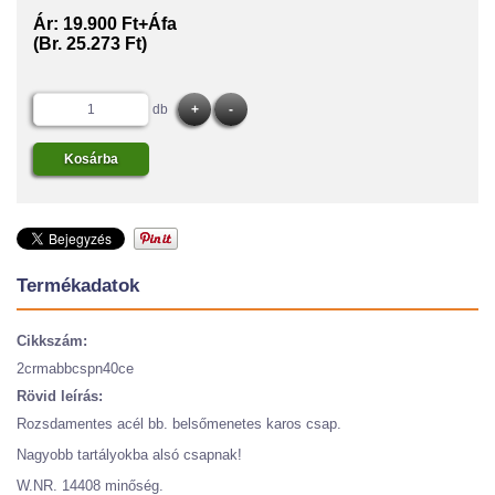
Ár:
19.900 Ft+Áfa
(Br. 25.273 Ft)
db
Termékadatok
Cikkszám:
2crmabbcspn40ce
Rövid leírás:
Rozsdamentes acél bb. belsőmenetes karos csap.
Nagyobb tartályokba alsó csapnak!
W.NR. 14408 minőség.