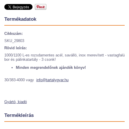
Termékadatok
Cikkszám:
SKU_29803
Rövid leírás:
1000/1100 L-es rozsdamentes acél, saválló, inox merevített - vastagfalú
bor és pálinkatartály - 3 csonk!
Minden megrendelőnek ajándék könyv!
30/383-4000 vagy
info@tartalygyar.hu
Gyártó, kiadó
Termékleírás