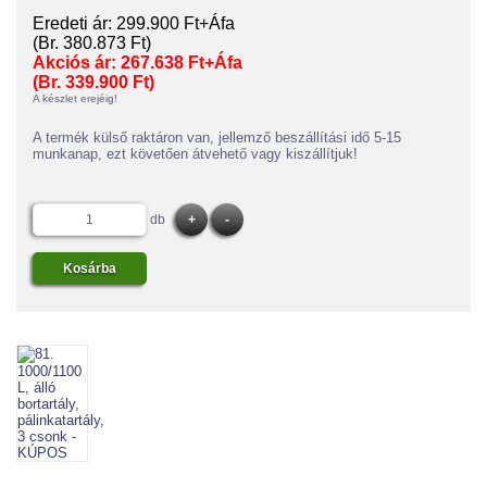
Eredeti ár:
299.900 Ft+Áfa
(Br. 380.873 Ft)
Akciós ár:
267.638 Ft+Áfa
(Br. 339.900 Ft)
A készlet erejéig!
A termék külső raktáron van, jellemző beszállítási idő 5-15
munkanap, ezt követően átvehető vagy kiszállítjuk!
db