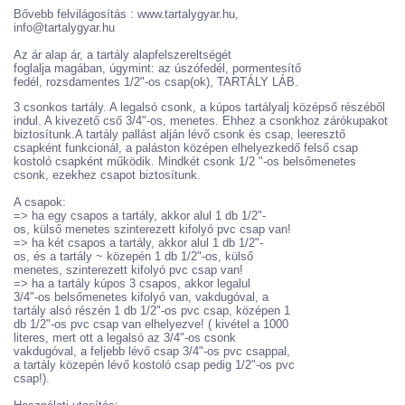
Bővebb felvilágosítás : www.tartalygyar.hu,
info@tartalygyar.hu
Az ár alap ár, a tartály alapfelszereltségét
foglalja magában, úgymint: az úszófedél, pormentesítő
fedél, rozsdamentes 1/2"-os csap(ok), TARTÁLY LÁB.
3 csonkos tartály. A legalsó csonk, a kúpos tartályalj középső részéből
indul. A kivezető cső 3/4"-os, menetes. Ehhez a csonkhoz zárókupakot
biztosítunk.A tartály pallást alján lévő csonk és csap, leeresztő
csapként funkcionál, a paláston középen elhelyezkedő felső csap
kostoló csapként működik. Mindkét csonk 1/2 "-os belsőmenetes
csonk, ezekhez csapot biztosítunk.
A csapok:
=> ha egy csapos a tartály, akkor alul 1 db 1/2"-
os, külső menetes szinterezett kifolyó pvc csap van!
=> ha két csapos a tartály, akkor alul 1 db 1/2"-
os, és a tartály ~ közepén 1 db 1/2"-os, külső
menetes, szinterezett kifolyó pvc csap van!
=> ha a tartály kúpos 3 csapos, akkor legalul
3/4"-os belsőmenetes kifolyó van, vakdugóval, a
tartály alsó részén 1 db 1/2"-os pvc csap, középen 1
db 1/2"-os pvc csap van elhelyezve! ( kivétel a 1000
literes, mert ott a legalsó az 3/4"-os csonk
vakdugóval, a feljebb lévő csap 3/4"-os pvc csappal,
a tartály közepén lévő kostoló csap pedig 1/2"-os pvc
csap!).