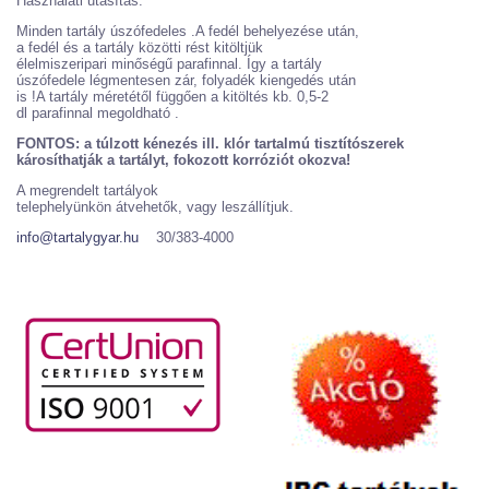
Használati utasítás:
Minden tartály úszófedeles .A fedél behelyezése után,
a fedél és a tartály közötti rést kitöltjük
élelmiszeripari minőségű parafinnal. Így a tartály
úszófedele légmentesen zár, folyadék kiengedés után
is !A tartály méretétől függően a kitöltés kb. 0,5-2
dl parafinnal megoldható .
FONTOS: a túlzott kénezés ill. klór tartalmú tisztítószerek
károsíthatják a tartályt, fokozott korróziót okozva!
A megrendelt tartályok
telephelyünkön átvehetők, vagy leszállítjuk.
info@tartalygyar.hu
30/383-4000