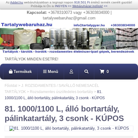
Az
Addel.hu
webáruházakban a tegnapi napon
918.501 Ft
értékű termék cserélt gazdát!
Próbálja ki Ön is
INGYEN
>>
Webáruházat indítok!
<<
Kapcsolat:
+3678310073 vagy +36303834000 |
tartalywebaruhaz@gmail.com
TARTÁLYOK MINDEN ESETRE!
Termékek
Menü
0
Főoldal
>
J. ROZSDAMENTES / SAVÁLLÓ NEMESACÉL
TARTÁLYOK
>
Rozsdamentes úszófedeles bortartály
>
81.
1000/1100 L, álló bortartály, pálinkatartály, 3 csonk - KÚPOS
81. 1000/1100 L, álló bortartály,
pálinkatartály, 3 csonk - KÚPOS