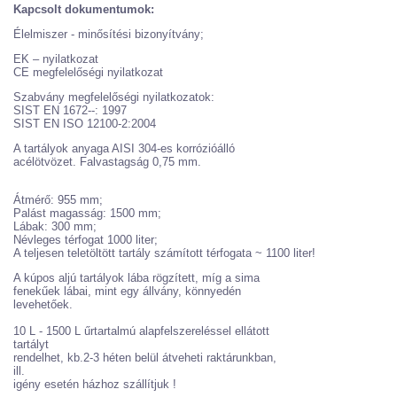
Kapcsolt dokumentumok:
Élelmiszer - minősítési bizonyítvány;
EK – nyilatkozat
CE megfelelőségi nyilatkozat
Szabvány megfelelőségi nyilatkozatok:
SIST EN 1672--: 1997
SIST EN ISO 12100-2:2004
A tartályok anyaga AISI 304-es korrózióálló
acélötvözet. Falvastagság 0,75 mm.
Átmérő: 955 mm;
Palást magasság: 1500 mm;
Lábak: 300 mm;
Névleges térfogat 1000 liter;
A teljesen teletöltött tartály számított térfogata ~ 1100 liter!
A kúpos aljú tartályok lába rögzített, míg a sima
fenekűek lábai, mint egy állvány, könnyedén
levehetőek.
10 L - 1500 L űrtartalmú alapfelszereléssel ellátott
tartályt
rendelhet, kb.2-3 héten belül átveheti raktárunkban,
ill.
igény esetén házhoz szállítjuk !