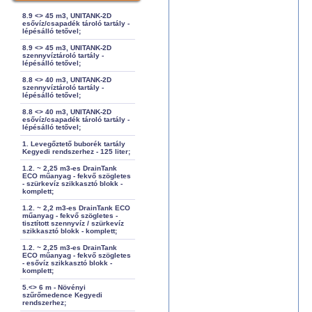
8.9 <> 45 m3, UNITANK-2D
esővíz/csapadék tároló tartály -
lépésálló tetővel;
8.9 <> 45 m3, UNITANK-2D
szennyvíztároló tartály -
lépésálló tetővel;
8.8 <> 40 m3, UNITANK-2D
szennyvíztároló tartály -
lépésálló tetővel;
8.8 <> 40 m3, UNITANK-2D
esővíz/csapadék tároló tartály -
lépésálló tetővel;
1. Levegőztető buborék tartály
Kegyedi rendszerhez - 125 liter;
1.2. ~ 2,25 m3-es DrainTank
ECO műanyag - fekvő szögletes
- szürkevíz szikkasztó blokk -
komplett;
1.2. ~ 2,2 m3-es DrainTank ECO
műanyag - fekvő szögletes -
tisztított szennyvíz / szürkevíz
szikkasztó blokk - komplett;
1.2. ~ 2,25 m3-es DrainTank
ECO műanyag - fekvő szögletes
- esővíz szikkasztó blokk -
komplett;
5.<> 6 m - Növényi
szűrőmedence Kegyedi
rendszerhez;