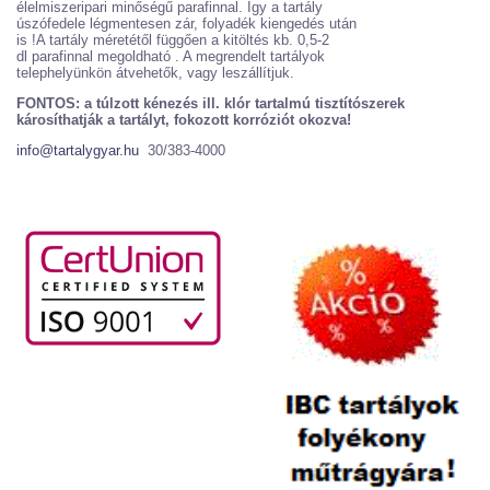
élelmiszeripari minőségű parafinnal. Így a tartály
úszófedele légmentesen zár, folyadék kiengedés után
is !A tartály méretétől függően a kitöltés kb. 0,5-2
dl parafinnal megoldható . A megrendelt tartályok
telephelyünkön átvehetők, vagy leszállítjuk.
FONTOS: a túlzott kénezés ill. klór tartalmú tisztítószerek
károsíthatják a tartályt, fokozott korróziót okozva!
info@tartalygyar.hu
30/383-4000