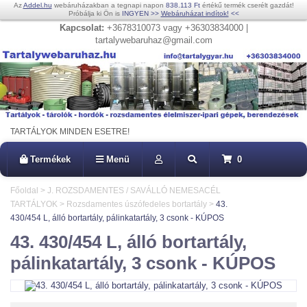
Az
Addel.hu
webáruházakban a tegnapi napon
838.113 Ft
értékű termék cserélt gazdát!
Próbálja ki Ön is
INGYEN
>>
Webáruházat indítok!
<<
Kapcsolat:
+3678310073 vagy +36303834000 |
tartalywebaruhaz@gmail.com
TARTÁLYOK MINDEN ESETRE!
Termékek
Menü
0
Főoldal
>
J. ROZSDAMENTES / SAVÁLLÓ NEMESACÉL
TARTÁLYOK
>
Rozsdamentes úszófedeles bortartály
>
43.
430/454 L, álló bortartály, pálinkatartály, 3 csonk - KÚPOS
43. 430/454 L, álló bortartály,
pálinkatartály, 3 csonk - KÚPOS