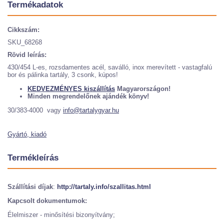
Termékadatok
Cikkszám:
SKU_68268
Rövid leírás:
430/454 L-es, rozsdamentes acél, saválló, inox merevített - vastagfalú
bor és pálinka tartály, 3 csonk, kúpos!
KEDVEZMÉNYES kiszállítás
Magyarországon!
Minden megrendelőnek ajándék könyv!
30/383-4000 vagy
info@tartalygyar.hu
Gyártó, kiadó
Termékleírás
Szállítási díjak
:
http://tartaly.info/szallitas.html
Kapcsolt dokumentumok:
Élelmiszer - minősítési bizonyítvány;