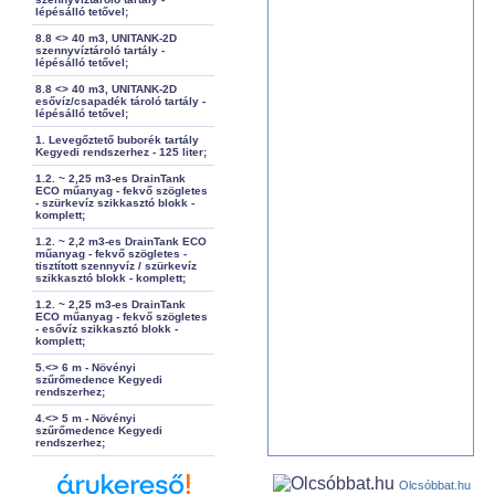
lépésálló tetővel;
8.8 <> 40 m3, UNITANK-2D
szennyvíztároló tartály -
lépésálló tetővel;
8.8 <> 40 m3, UNITANK-2D
esővíz/csapadék tároló tartály -
lépésálló tetővel;
1. Levegőztető buborék tartály
Kegyedi rendszerhez - 125 liter;
1.2. ~ 2,25 m3-es DrainTank
ECO műanyag - fekvő szögletes
- szürkevíz szikkasztó blokk -
komplett;
1.2. ~ 2,2 m3-es DrainTank ECO
műanyag - fekvő szögletes -
tisztított szennyvíz / szürkevíz
szikkasztó blokk - komplett;
1.2. ~ 2,25 m3-es DrainTank
ECO műanyag - fekvő szögletes
- esővíz szikkasztó blokk -
komplett;
5.<> 6 m - Növényi
szűrőmedence Kegyedi
rendszerhez;
4.<> 5 m - Növényi
szűrőmedence Kegyedi
rendszerhez;
Olcsóbbat.hu