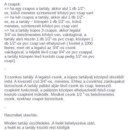
A csapok:
=> ha egy csapos a tartály, akkor alul 1 db 1/2"-
os, külső menetes szinterezett kifolyó pvc csap van!
=> ha két csapos a tartály, akkor alul 1 db 1/2"-
os, és a tartály ~ közepén 1 db 1/2"-os, külső
menetes, szinterezett kifolyó pvc csap van!
=> ha a tartály kúpos 3 csapos, akkor legalul
3/4"-os belsőmenetes kifolyó van, vakdugóval, a
tartály alsó részén 1 db 1/2"-os pvc csap, középen 1
db 1/2"-os pvc csap van elhelyezve! ( kivétel a 1000
literes, mert ott a legalsó az 3/4"-os csonk
vakdugóval, a feljebb lévő csap 3/4"-os pvc csappal,
a tartály közepén lévő kostoló csap pedig 1/2"-os pvc
csap!).
-
3 csonkos tartály. A legalsó csonk, a kúpos tartályalj középső részéből
indul. A kivezető cső 3/4"-os, menetes. Ehhez a csonkhoz zárókupakot
biztosítunk.A tartály pallást alján lévő csonk és csap, leeresztő
csapként funkcionál, a paláston középen elhelyezkedő felső csap
kostoló csapként működik. Mindkét csonk 1/2 "-os belsőmenetes
csonk, ezekhez csapot biztosítunk.
-
Használati utasítás:
Minden tartály úszófedeles .A fedél behelyezése után,
a fedél és a tartály közötti rést kitöltjük