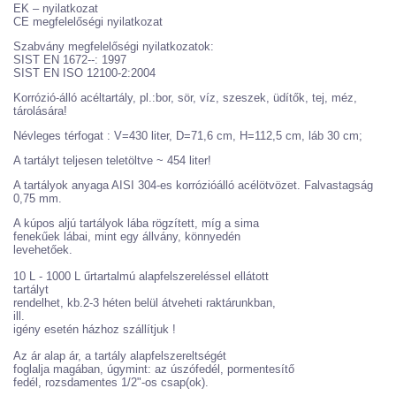
EK – nyilatkozat
CE megfelelőségi nyilatkozat
Szabvány megfelelőségi nyilatkozatok:
SIST EN 1672--: 1997
SIST EN ISO 12100-2:2004
Korrózió-álló acéltartály, pl.:bor, sör, víz, szeszek, üdítők, tej, méz,
tárolására!
Névleges térfogat : V=430 liter, D=71,6 cm, H=112,5 cm, láb 30 cm;
A tartályt teljesen teletöltve ~ 454 liter!
A tartályok anyaga AISI 304-es korrózióálló acélötvözet. Falvastagság
0,75 mm.
A kúpos aljú tartályok lába rögzített, míg a sima
fenekűek lábai, mint egy állvány, könnyedén
levehetőek.
10 L - 1000 L űrtartalmú alapfelszereléssel ellátott
tartályt
rendelhet, kb.2-3 héten belül átveheti raktárunkban,
ill.
igény esetén házhoz szállítjuk !
Az ár alap ár, a tartály alapfelszereltségét
foglalja magában, úgymint: az úszófedél, pormentesítő
fedél, rozsdamentes 1/2"-os csap(ok).