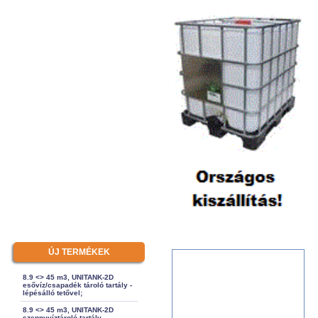
ÚJ TERMÉKEK
8.9 <> 45 m3, UNITANK-2D
esővíz/csapadék tároló tartály -
lépésálló tetővel;
8.9 <> 45 m3, UNITANK-2D
szennyvíztároló tartály -