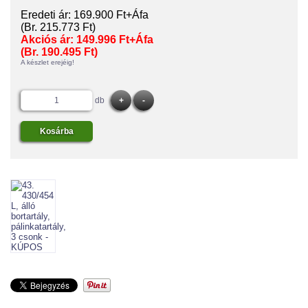
Eredeti ár:
169.900 Ft+Áfa
(Br. 215.773 Ft)
Akciós ár:
149.996 Ft+Áfa
(Br. 190.495 Ft)
A készlet erejéig!
db