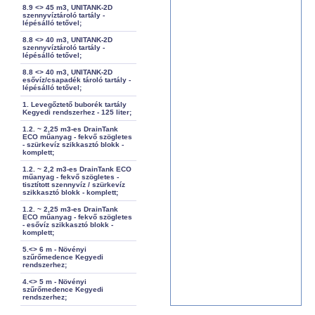
8.9 <> 45 m3, UNITANK-2D
szennyvíztároló tartály -
lépésálló tetővel;
8.8 <> 40 m3, UNITANK-2D
szennyvíztároló tartály -
lépésálló tetővel;
8.8 <> 40 m3, UNITANK-2D
esővíz/csapadék tároló tartály -
lépésálló tetővel;
1. Levegőztető buborék tartály
Kegyedi rendszerhez - 125 liter;
1.2. ~ 2,25 m3-es DrainTank
ECO műanyag - fekvő szögletes
- szürkevíz szikkasztó blokk -
komplett;
1.2. ~ 2,2 m3-es DrainTank ECO
műanyag - fekvő szögletes -
tisztított szennyvíz / szürkevíz
szikkasztó blokk - komplett;
1.2. ~ 2,25 m3-es DrainTank
ECO műanyag - fekvő szögletes
- esővíz szikkasztó blokk -
komplett;
5.<> 6 m - Növényi
szűrőmedence Kegyedi
rendszerhez;
4.<> 5 m - Növényi
szűrőmedence Kegyedi
rendszerhez;