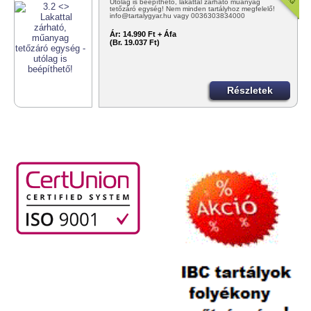
Utólag is beépíthető, lakattal zárható műanyag
tetőzáró egység! Nem minden tartályhoz megfelelő!
info@tartalygyar.hu vagy 0036303834000
Ár:
14.990 Ft + Áfa
(Br. 19.037 Ft)
Részletek