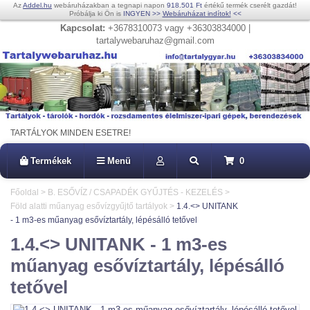
Az
Addel.hu
webáruházakban a tegnapi napon
918.501 Ft
értékű termék cserélt gazdát!
Próbálja ki Ön is
INGYEN
>>
Webáruházat indítok!
<<
Kapcsolat:
+3678310073 vagy +36303834000 |
tartalywebaruhaz@gmail.com
TARTÁLYOK MINDEN ESETRE!
Termékek
Menü
0
Főoldal
>
B. ESŐVÍZ / CSAPADÉK GYŰJTÉS - KEZELÉS
>
Föld alatti műanyag esővízgyűjtő tartályok
>
1.4.<> UNITANK
- 1 m3-es műanyag esővíztartály, lépésálló tetővel
1.4.<> UNITANK - 1 m3-es
műanyag esővíztartály, lépésálló
tetővel