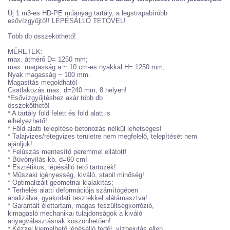
Új 1 m3-es HD-PE műanyag tartály, a legstrapabíróbb
esővízgyűjtő!! LÉPÉSÁLLÓ TETŐVEL!
Több db összeköthető!
MÉRETEK:
max. átmérő D= 1250 mm;
max. magasság a ~ 10 cm-es nyakkal H= 1250 mm;
Nyak magasság ~ 100 mm.
Magasítás megoldható!
Csatlakozás max. d=240 mm, 8 helyen!
*Esővízgyűjtéshez akár több db
összeköthető!
* A tartály föld felett és föld alatt is
elhelyezhető!
* Föld alatti telepítése betonozás nélkül lehetséges!
* Talajvizes/rétegvizes területre nem megfelelő, telepítését nem
ajánljuk!
* Felúszás mentesítő peremmel ellátott!
* Búvónyílás kb. d=60 cm!
* Esztétikus, lépésálló tető tartozék!
* Műszaki igényesség, kiváló, stabil minőség!
* Optimalizált geometriai kialakítás;
* Terhelés alatti deformációja számítógépen
analizálva, gyakorlati tesztekkel alátámasztva!
* Garantált élettartam, magas feszültségkorrózió,
kimagasló mechanikai tulajdonságok a kiváló
anyagválasztásnak köszönhetően!
* Kézzel kiemelhető lépésálló fedél, vízbejutás ellen