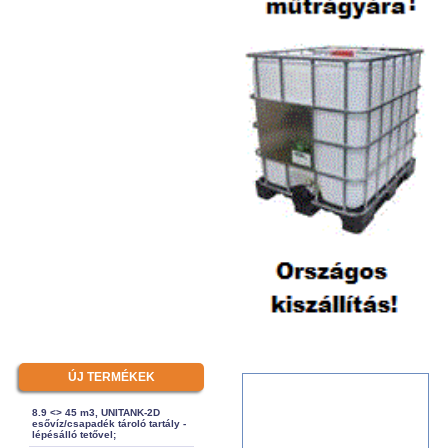
ÚJ TERMÉKEK
8.9 <> 45 m3, UNITANK-2D
esővíz/csapadék tároló tartály -
lépésálló tetővel;