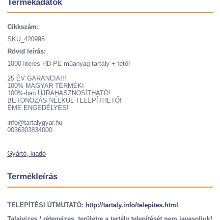
Termékadatok
Cikkszám:
SKU_420998
Rövid leírás:
1000 literes HD-PE műanyag tartály + tető!
25 ÉV GARANCIA!!!
100% MAGYAR TERMÉK!
100%-ban ÚJRAHASZNOSÍTHATÓ!
BETONOZÁS NÉLKÜL TELEPÍTHETŐ!
ÉME ENGEDÉLYES!
info@tartalygyar.hu
0036303834000
Gyártó, kiadó
Termékleírás
TELEPÍTÉSI ÚTMUTATÓ:
http://tartaly.info/telepites.html
Talajvizes / rétegvizes területre a tartály telepítését nem javasoljuk!