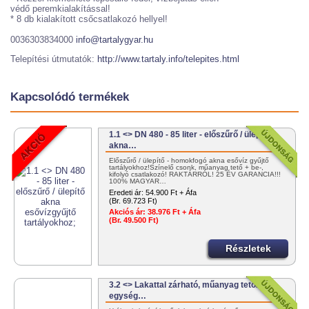
védő peremkialakítással!
* 8 db kialakított csőcsatlakozó hellyel!
0036303834000
info@tartalygyar.hu
Telepítési útmutatók:
http://www.tartaly.info/telepites.html
Kapcsolódó termékek
1.1 <> DN 480 - 85 liter - előszűrő / ülepítő
akna…
Előszűrő / ülepítő - homokfogó akna esővíz gyűjtő
tartályokhoz!Színelő csonk, műanyag tető + be-,
kifolyó csatlakozó! RAKTÁRRÓL! 25 ÉV GARANCIA!!!
100% MAGYAR…
Eredeti ár:
54.900 Ft + Áfa
(Br. 69.723 Ft)
Akciós ár:
38.976 Ft + Áfa
(Br. 49.500 Ft)
Részletek
3.2 <> Lakattal zárható, műanyag tetőzáró
egység…