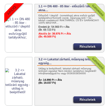
1.1 <> DN 480 - 85 liter - előszűrő / ülepítő
akna…
Előszűrő / ülepítő - homokfogó akna esővíz gyűjtő
tartályokhoz!Színelő csonk, műanyag tető + be-,
kifolyó csatlakozó! RAKTÁRRÓL! 25 ÉV GARANCIA!!!
100% MAGYAR…
Eredeti ár:
54.900 Ft + Áfa
(Br. 69.723 Ft)
Akciós ár:
38.976 Ft + Áfa
(Br. 49.500 Ft)
Részletek
3.2 <> Lakattal zárható, műanyag tetőzáró
egység…
Utólag is beépíthető, lakattal zárható műanyag
tetőzáró egység! Nem minden tartályhoz megfelelő!
info@tartalygyar.hu vagy 0036303834000
Ár:
14.990 Ft + Áfa
(Br. 19.037 Ft)
Részletek