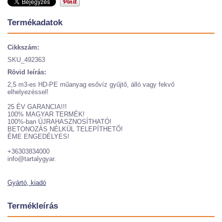
Termékadatok
Cikkszám:
SKU_492363
Rövid leírás:
2,5 m3-es HD-PE műanyag esővíz gyűjtő, álló vagy fekvő
elhelyezéssel!
25 ÉV GARANCIA!!!
100% MAGYAR TERMÉK!
100%-ban ÚJRAHASZNOSÍTHATÓ!
BETONOZÁS NÉLKÜL TELEPÍTHETŐ!
ÉME ENGEDÉLYES!
+36303834000
info@tartalygyar.
Gyártó, kiadó
Termékleírás