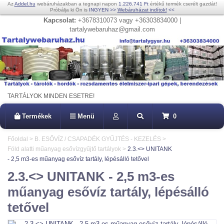
Az
Addel.hu
webáruházakban a tegnapi napon
1.226.741 Ft
értékű termék cserélt gazdát!
Próbálja ki Ön is
INGYEN
>>
Webáruházat indítok!
<<
Kapcsolat:
+3678310073 vagy +36303834000 |
tartalywebaruhaz@gmail.com
TARTÁLYOK MINDEN ESETRE!
Termékek
Menü
0
Főoldal
>
B. ESŐVÍZ / CSAPADÉK GYŰJTÉS - KEZELÉS
>
Föld alatti műanyag esővízgyűjtő tartályok
>
2.3.<> UNITANK
- 2,5 m3-es műanyag esővíz tartály, lépésálló tetővel
2.3.<> UNITANK - 2,5 m3-es
műanyag esővíz tartály, lépésálló
tetővel