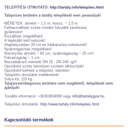
TELEPÍTÉSI ÚTMUTATÓ:
http://tartaly.info/telepites.html
Talajvizes területre a tartály telepítését nem javasoljuk!
MÉRETEK: átmérő ~ 1,5 m, hossz: ~ 1,5 m.
Felhasználható szinte minden folyadék tárolására,
gyűjtésére!
Kiszállítás megoldható!
A lépésálló tető tartozék!
Alaphelyzetben 20 cm-es földtakaróra méretezett!
Nyakmagasítás megoldható!
Búvónyílás átmérő ~ 60 cm, nyakmagasság ~ 25 cm!
Falvastagság ~ 1 cm.
Becsatlakozó méretek DN 25 - DN 240 -ig!!!
Opcióként szinte bármilyen színben elkészítjük!
Opcióként kérhető a telepítés, bekötés!
Telepítési útmutatót mellékelünk!
Súlya kb. 110 kg.
Talajvizes/rétegvizes területre nem megfelelő, telepítését nem
ajánljuk!
További információ: +36303834000 vagy
info@tartalygyar.hu
Telepítési útmutatók:
http://www.tartaly.info/telepites.html
Kapcsolódó termékek