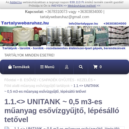
Az
Addel.hu
webáruházakban a tegnapi napon
838.113 Ft
értékű termék cserélt gazdát!
Próbálja ki Ön is
INGYEN
>>
Webáruházat indítok!
<<
Kapcsolat:
+3678310073 vagy +36303834000 |
tartalywebaruhaz@gmail.com
TARTÁLYOK MINDEN ESETRE!
Termékek
Menü
0
Főoldal
>
B. ESŐVÍZ / CSAPADÉK GYŰJTÉS - KEZELÉS
>
Föld alatti műanyag esővízgyűjtő tartályok
>
1.1.<> UNITANK
~ 0,5 m3-es műanyag esővízgyűjtő, lépésálló tetővel
1.1.<> UNITANK ~ 0,5 m3-es
műanyag esővízgyűjtő, lépésálló
tetővel