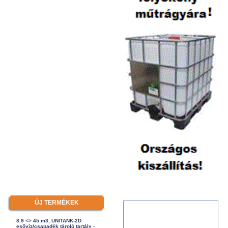
ÚJ TERMÉKEK
8.9 <> 45 m3, UNITANK-2D
esővíz/csapadék tároló tartály -