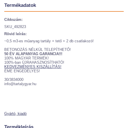
Termékadatok
Cikkszám:
SKU_492823
Rövid leírás:
~0,5 m3-es műanyag tartály + tető + 2 db csatlakozó!
BETONOZÁS NÉLKÜL TELEPÍTHETŐ!
50 ÉV ALAPANYAG GARANCIA!!!
100% MAGYAR TERMÉK!
100%-ban ÚJRAHASZNOSÍTHATÓ!
KEDVEZMÉNYES KISZÁLLÍTÁS!
ÉME ENGEDÉLYES!
30/3834000
info@tartalygyar.hu
Gyártó, kiadó
Termékleírás