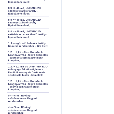
lépésálló tetővel;
8.9 <> 45 m3, UNITANK-2D
szennyvíztároló tartály -
lépésálló tetővel;
8.8 <> 40 m3, UNITANK-2D
szennyvíztároló tartály -
lépésálló tetővel;
8.8 <> 40 m3, UNITANK-2D
esővíz/csapadék tároló tartály -
lépésálló tetővel;
1. Levegőztető buborék tartály
Kegyedi rendszerhez - 125 liter;
1.2. ~ 2,25 m3-es DrainTank
ECO műanyag - fekvő szögletes
- szürkevíz szikkasztó blokk -
komplett;
1.2. ~ 2,2 m3-es DrainTank ECO
műanyag - fekvő szögletes -
tisztított szennyvíz / szürkevíz
szikkasztó blokk - komplett;
1.2. ~ 2,25 m3-es DrainTank
ECO műanyag - fekvő szögletes
- esővíz szikkasztó blokk -
komplett;
5.<> 6 m - Növényi
szűrőmedence Kegyedi
rendszerhez;
4.<> 5 m - Növényi
szűrőmedence Kegyedi
rendszerhez;