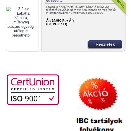
egység…
Utólag is beépíthető, lakattal zárható műanyag
tetőzáró egység! Nem minden tartályhoz megfelelő!
info@tartalygyar.hu vagy 0036303834000
Ár:
14.990 Ft + Áfa
(Br. 19.037 Ft)
Részletek