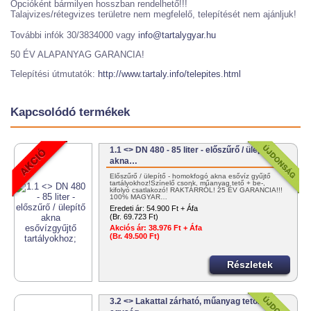
Opcióként bármilyen hosszban rendelhető!!!
Talajvizes/rétegvizes területre nem megfelelő, telepítését nem ajánljuk!
További infók 30/3834000 vagy
info@tartalygyar.hu
50 ÉV ALAPANYAG GARANCIA!
Telepítési útmutatók:
http://www.tartaly.info/telepites.html
Kapcsolódó termékek
1.1 <> DN 480 - 85 liter - előszűrő / ülepítő
akna…
Előszűrő / ülepítő - homokfogó akna esővíz gyűjtő
tartályokhoz!Színelő csonk, műanyag tető + be-,
kifolyó csatlakozó! RAKTÁRRÓL! 25 ÉV GARANCIA!!!
100% MAGYAR…
Eredeti ár:
54.900 Ft + Áfa
(Br. 69.723 Ft)
Akciós ár:
38.976 Ft + Áfa
(Br. 49.500 Ft)
Részletek
3.2 <> Lakattal zárható, műanyag tetőzáró