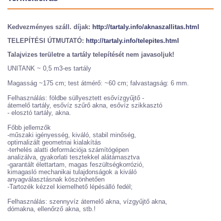
Kedvezményes száll. díjak:
http://tartaly.info/aknaszallitas.html
TELEPÍTÉSI ÚTMUTATÓ:
http://tartaly.info/telepites.html
Talajvizes területre a tartály telepítését nem javasoljuk!
UNITANK ~ 0,5 m3-es tartály
Magasság ~175 cm; test átmérő: ~60 cm; falvastagság: 6 mm.
Felhasználás: földbe süllyesztett esővízgyűjtő -
átemelő tartály, esővíz szűrő akna, esővíz szikkasztó
- elosztó tartály, akna.
Főbb jellemzők
-műszaki igényesség, kiváló, stabil minőség,
optimalizált geometriai kialakítás
-terhelés alatti deformációja számítógépen
analizálva, gyakorlati tesztekkel alátámasztva
-garantált élettartam, magas feszültségkorrózió,
kimagasló mechanikai tulajdonságok a kiváló
anyagválasztásnak köszönhetően
-Tartozék kézzel kiemelhető lépésálló fedél;
Felhasználás: szennyvíz átemelő akna, vízgyűjtő akna,
dómakna, ellenőrző akna, stb.!