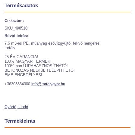
Termékadatok
Cikkszám:
SKU_498510
Rövid leírás:
7,5 m3-es PE. műanyag esővízgyűjtő, fekvő hengeres
tartály!
25 ÉV GARANCIA!
100% MAGYAR TERMÉK!
100%-ban ÚJRAHASZNOSÍTHATÓ!
BETONOZÁS NÉLKÜL TELEPÍTHETŐ!
ÉME ENGEDÉLYES!
+36303834000
info@tartalygyar.hu
Gyártó, kiadó
Termékleírás