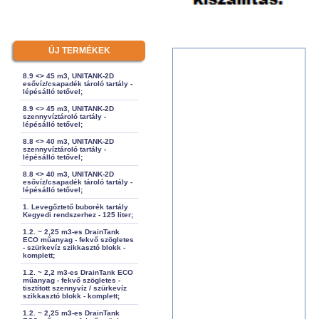
ÚJ TERMÉKEK
8.9 <> 45 m3, UNITANK-2D
esővíz/csapadék tároló tartály -
lépésálló tetővel;
8.9 <> 45 m3, UNITANK-2D
szennyvíztároló tartály -
lépésálló tetővel;
8.8 <> 40 m3, UNITANK-2D
szennyvíztároló tartály -
lépésálló tetővel;
8.8 <> 40 m3, UNITANK-2D
esővíz/csapadék tároló tartály -
lépésálló tetővel;
1. Levegőztető buborék tartály
Kegyedi rendszerhez - 125 liter;
1.2. ~ 2,25 m3-es DrainTank
ECO műanyag - fekvő szögletes
- szürkevíz szikkasztó blokk -
komplett;
1.2. ~ 2,2 m3-es DrainTank ECO
műanyag - fekvő szögletes -
tisztított szennyvíz / szürkevíz
szikkasztó blokk - komplett;
1.2. ~ 2,25 m3-es DrainTank