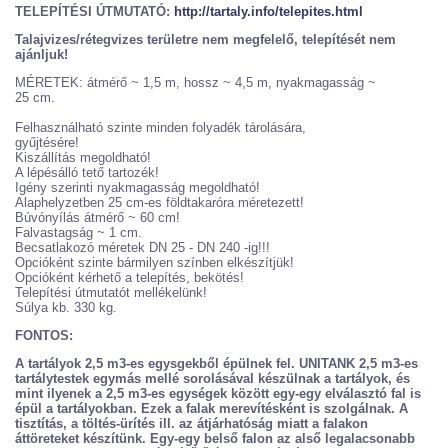
TELEPÍTÉSI ÚTMUTATÓ:
http://tartaly.info/telepites.html
Talajvizes/rétegvizes területre nem megfelelő, telepítését nem
ajánljuk!
MÉRETEK: átmérő ~ 1,5 m, hossz ~ 4,5 m, nyakmagasság ~
25 cm.
Felhasználható szinte minden folyadék tárolására,
gyűjtésére!
Kiszállítás megoldható!
A lépésálló tető tartozék!
Igény szerinti nyakmagasság megoldható!
Alaphelyzetben 25 cm-es földtakaróra méretezett!
Búvónyílás átmérő ~ 60 cm!
Falvastagság ~ 1 cm.
Becsatlakozó méretek DN 25 - DN 240 -ig!!!
Opcióként szinte bármilyen színben elkészítjük!
Opcióként kérhető a telepítés, bekötés!
Telepítési útmutatót mellékelünk!
Súlya kb. 330 kg.
FONTOS:
A tartályok 2,5 m3-es egysgekből épülnek fel. UNITANK 2,5 m3-es
tartálytestek egymás mellé sorolásával készülnak a tartályok, és
mint ilyenek a 2,5 m3-es egységek között egy-egy elválasztó fal is
épül a tartályokban. Ezek a falak merevítésként is szolgálnak. A
tisztítás, a töltés-ürítés ill. az átjárhatóság miatt a falakon
áttöreteket készítünk. Egy-egy belső falon az alső legalacsonabb