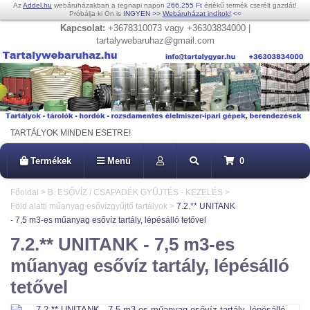
Az
Addel.hu
webáruházakban a tegnapi napon
266.255 Ft
értékű termék cserélt gazdát!
Próbálja ki Ön is
INGYEN
>>
Webáruházat indítok!
<<
Kapcsolat:
+3678310073 vagy +36303834000 |
tartalywebaruhaz@gmail.com
TARTÁLYOK MINDEN ESETRE!
Termékek
Menü
0
Főoldal
>
B. ESŐVÍZ / CSAPADÉK GYŰJTÉS - KEZELÉS
>
Föld alatti műanyag esővízgyűjtő tartályok
>
7.2.** UNITANK
- 7,5 m3-es műanyag esővíz tartály, lépésálló tetővel
7.2.** UNITANK - 7,5 m3-es
műanyag esővíz tartály, lépésálló
tetővel