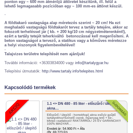
ponton egy ~ 600 mm átmérőjű áttöretet készítünk, ill. felül a
lehető legmagasabb pozícióban egy ~ 100 mm-es áttöret készül.
-
A földtakaró vastagsága alap méretezés szerint ~ 20 cm! Ha ezt
meghaladó vastagságú földtakarót tervez a tartály tetejére, akkor az
fokozott terheléssel jár ( kb. + 200 kg/10 cm négyzetméterenként!),
ezért a tartály tetejét teherkiváltó betonozással kell megerősíteni. A
beton vastagságot a tervező, a statikus vagy a kőműves méretezze
a helyi viszonyok figyelembevételével!
-
Talajvizes területre telepítését nem ajánljuk!
További információ: +36303834000 vagy
info@tartalygyar.hu
Telepítési útmutatók:
http://www.tartaly.info/telepites.html
Kapcsolódó termékek
1.1 <> DN 480 - 85 liter - előszűrő / ülepítő
akna…
Előszűrő / ülepítő - homokfogó akna esővíz gyűjtő
tartályokhoz!Színelő csonk, műanyag tető + be-,
kifolyó csatlakozó! RAKTÁRRÓL! 25 ÉV GARANCIA!!!
100% MAGYAR…
Eredeti ár:
54.900 Ft + Áfa
(Br. 69.723 Ft)