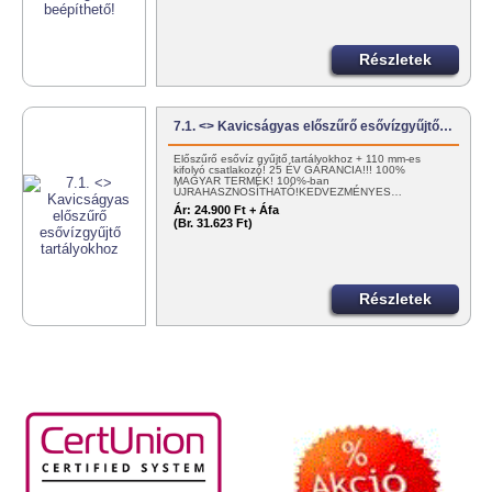
Részletek
7.1. <> Kavicságyas előszűrő esővízgyűjtő…
Előszűrő esővíz gyűjtő tartályokhoz + 110 mm-es
kifolyó csatlakozó! 25 ÉV GARANCIA!!! 100%
MAGYAR TERMÉK! 100%-ban
ÚJRAHASZNOSÍTHATÓ!KEDVEZMÉNYES…
Ár:
24.900 Ft + Áfa
(Br. 31.623 Ft)
Részletek