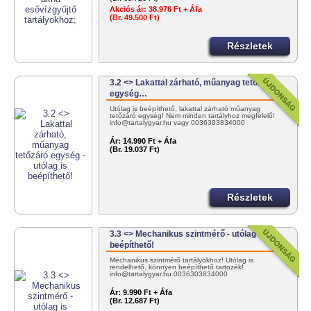
Akciós ár:
38.976 Ft + Áfa
(Br. 49.500 Ft)
Részletek
3.2 <> Lakattal zárható, műanyag tetőzáró
egység…
Utólag is beépíthető, lakattal zárható műanyag
tetőzáró egység! Nem minden tartályhoz megfelelő!
info@tartalygyar.hu vagy 0036303834000
Ár:
14.990 Ft + Áfa
(Br. 19.037 Ft)
Részletek
3.3 <> Mechanikus szintmérő - utólag is
beépíthető!
Mechanikus szintmérő tartályokhoz! Utólag is
rendelhető, könnyen beépíthető tartozék!
info@tartalygyar.hu 0036303834000
Ár:
9.990 Ft + Áfa
(Br. 12.687 Ft)