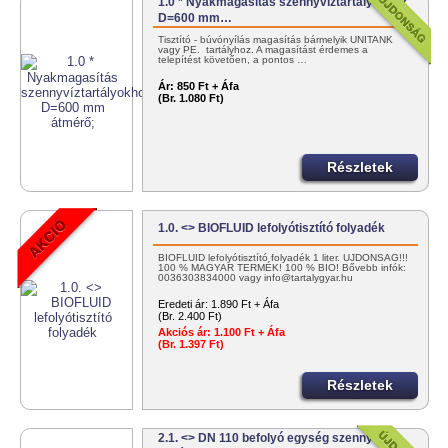
1.0 * Nyakmagasítás szennyvíztartályokhoz
D=600 mm…
Tisztító - búvónyílás magasítás bármelyik UNITANK
vagy PE. tartályhoz. A magasítást érdemes a
telepítést követően, a pontos …
Ár:
850 Ft + Áfa
(Br. 1.080 Ft)
Részletek
1.0. <> BIOFLUID lefolyótisztító folyadék
BIOFLUID lefolyótisztító folyadék 1 liter. ÚJDONSÁG!!!
100 % MAGYAR TERMÉK! 100 % BIO! Bővebb infók:
0036303834000 vagy info@tartalygyar.hu
Eredeti ár:
1.890 Ft + Áfa
(Br. 2.400 Ft)
Akciós ár:
1.100 Ft + Áfa
(Br. 1.397 Ft)
Részletek
2.1. <> DN 110 befolyó egység szennyvíz