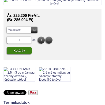
Ár:
225.200 Ft+Áfa
(Br. 286.004 Ft)
Válasszon!
db
Termékadatok