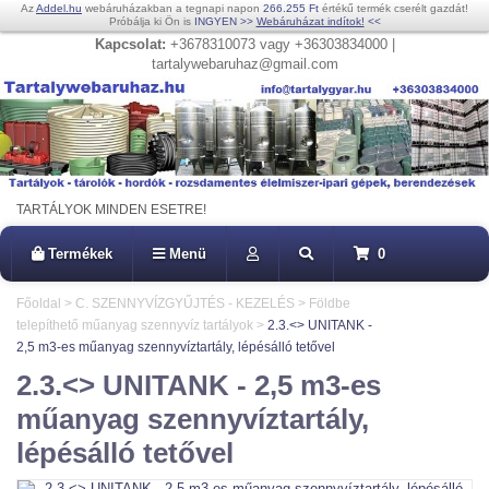
Az
Addel.hu
webáruházakban a tegnapi napon
266.255 Ft
értékű termék cserélt gazdát!
Próbálja ki Ön is
INGYEN
>>
Webáruházat indítok!
<<
Kapcsolat:
+3678310073 vagy +36303834000 |
tartalywebaruhaz@gmail.com
TARTÁLYOK MINDEN ESETRE!
Termékek
Menü
0
Főoldal
>
C. SZENNYVÍZGYŰJTÉS - KEZELÉS
>
Földbe
telepíthető műanyag szennyvíz tartályok
>
2.3.<> UNITANK -
2,5 m3-es műanyag szennyvíztartály, lépésálló tetővel
2.3.<> UNITANK - 2,5 m3-es
műanyag szennyvíztartály,
lépésálló tetővel