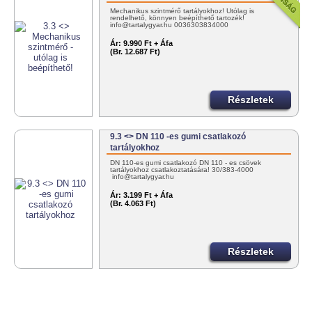
Mechanikus szintmérő tartályokhoz! Utólag is
rendelhető, könnyen beépíthető tartozék!
info@tartalygyar.hu 0036303834000
Ár:
9.990 Ft + Áfa
(Br. 12.687 Ft)
Részletek
9.3 <> DN 110 -es gumi csatlakozó
tartályokhoz
DN 110-es gumi csatlakozó DN 110 - es csövek
tartályokhoz csatlakoztatására! 30/383-4000
info@tartalygyar.hu
Ár:
3.199 Ft + Áfa
(Br. 4.063 Ft)
Részletek