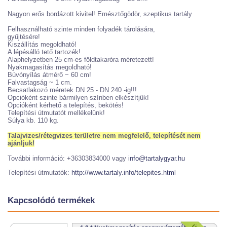
Nagyon erős bordázott kivitel! Emésztőgödör, szeptikus tartály
Felhasználható szinte minden folyadék tárolására,
gyűjtésére!
Kiszállítás megoldható!
A lépésálló tető tartozék!
Alaphelyzetben 25 cm-es földtakaróra méretezett!
Nyakmagasítás megoldható!
Búvónyílás átmérő ~ 60 cm!
Falvastagság ~ 1 cm.
Becsatlakozó méretek DN 25 - DN 240 -ig!!!
Opcióként szinte bármilyen színben elkészítjük!
Opcióként kérhető a telepítés, bekötés!
Telepítési útmutatót mellékelünk!
Súlya kb. 110 kg.
Talajvizes/rétegvizes területre nem megfelelő, telepítését nem
ajánljuk!
További információ: +36303834000 vagy
info@tartalygyar.hu
Telepítési útmutatók:
http://www.tartaly.info/telepites.html
Kapcsolódó termékek