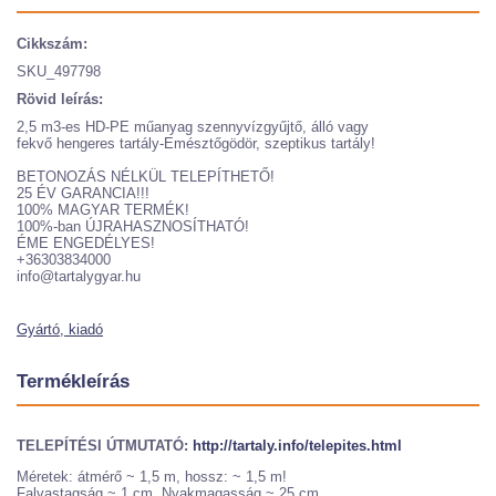
Cikkszám:
SKU_497798
Rövid leírás:
2,5 m3-es HD-PE műanyag szennyvízgyűjtő, álló vagy
fekvő hengeres tartály-Emésztőgödör, szeptikus tartály!
BETONOZÁS NÉLKÜL TELEPÍTHETŐ!
25 ÉV GARANCIA!!!
100% MAGYAR TERMÉK!
100%-ban ÚJRAHASZNOSÍTHATÓ!
ÉME ENGEDÉLYES!
+36303834000
info@tartalygyar.hu
Gyártó, kiadó
Termékleírás
TELEPÍTÉSI ÚTMUTATÓ:
http://tartaly.info/telepites.html
Méretek: átmérő ~ 1,5 m, hossz: ~ 1,5 m!
Falvastagság ~ 1 cm. Nyakmagasság ~ 25 cm.