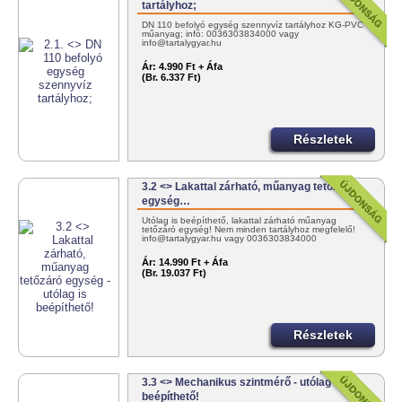
tartályhoz;
DN 110 befolyó egység szennyvíz tartályhoz KG-PVC
műanyag; infó: 0036303834000 vagy
info@tartalygyar.hu
Ár:
4.990 Ft + Áfa
(Br. 6.337 Ft)
Részletek
3.2 <> Lakattal zárható, műanyag tetőzáró
egység…
Utólag is beépíthető, lakattal zárható műanyag
tetőzáró egység! Nem minden tartályhoz megfelelő!
info@tartalygyar.hu vagy 0036303834000
Ár:
14.990 Ft + Áfa
(Br. 19.037 Ft)
Részletek
3.3 <> Mechanikus szintmérő - utólag is
beépíthető!