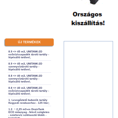
ÚJ TERMÉKEK
8.9 <> 45 m3, UNITANK-2D
esővíz/csapadék tároló tartály -
lépésálló tetővel;
8.9 <> 45 m3, UNITANK-2D
szennyvíztároló tartály -
lépésálló tetővel;
8.8 <> 40 m3, UNITANK-2D
szennyvíztároló tartály -
lépésálló tetővel;
8.8 <> 40 m3, UNITANK-2D
esővíz/csapadék tároló tartály -
lépésálló tetővel;
1. Levegőztető buborék tartály
Kegyedi rendszerhez - 125 liter;
1.2. ~ 2,25 m3-es DrainTank
ECO műanyag - fekvő szögletes
- szürkevíz szikkasztó blokk -
komplett;