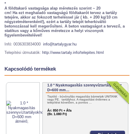
*
A földtakaró vastagsága alap méretezés szerint ~ 20
cm! Ha ezt meghaladó vastagságú földtakarót tervez a tartály
tetejére, akkor az fokozott terheléssel jár ( kb. + 200 kg/10 cm
négyzetméterenként!), ezért a tartály tetejét teherkiváltó
betonozással kell megerősíteni. A beton vastagságot a tervező, a
statikus vagy a kőműves méretezze a helyi viszonyok
figyelembevételével!
Infó: 0036303834000
info@tartalygyar.hu
Telepítési útmutatók:
http://www.tartaly.info/telepites.html
Kapcsolódó termékek
1.0 * Nyakmagasítás szennyvíztartályokhoz
D=600 mm…
Tisztító - búvónyílás magasítás bármelyik UNITANK
vagy PE. tartályhoz. A magasítást érdemes a
telepítést követően, a pontos …
Ár:
850 Ft + Áfa
(Br. 1.080 Ft)