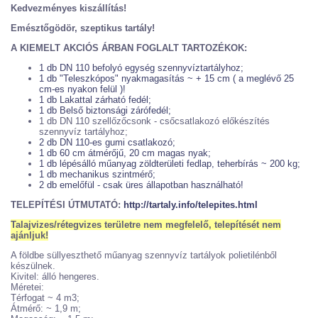
Kedvezményes kiszállítás!
Emésztőgödör, szeptikus tartály!
A KIEMELT AKCIÓS ÁRBAN FOGLALT TARTOZÉKOK:
1 db DN 110 befolyó egység szennyvíztartályhoz;
1 db "Teleszkópos" nyakmagasítás ~ + 15 cm ( a meglévő 25
cm-es nyakon felül )!
1 db Lakattal zárható fedél;
1 db Belső biztonsági zárófedél;
1 db DN 110 szellőzőcsonk - csőcsatlakozó előkészítés
szennyvíz tartályhoz;
2 db DN 110-es gumi csatlakozó;
1 db 60 cm átmérőjű, 20 cm magas nyak;
1 db lépésálló műanyag zöldterületi fedlap, teherbírás ~ 200 kg;
1 db mechanikus szintmérő;
2 db emelőfül - csak üres állapotban használható!
TELEPÍTÉSI ÚTMUTATÓ:
http://tartaly.info/telepites.html
Talajvizes/rétegvizes területre nem megfelelő, telepítését nem
ajánljuk!
A földbe süllyeszthető műanyag szennyvíz tartályok polietilénből
készülnek.
Kivitel: álló hengeres.
Méretei:
Térfogat ~ 4 m3;
Átmérő: ~ 1,9 m;