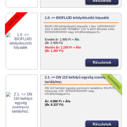
Részletek
1.0. <> BIOFLUID lefolyótisztító folyadék
BIOFLUID lefolyótisztító folyadék 1 liter. ÚJDONSÁG!!!
100 % MAGYAR TERMÉK! 100 % BIO! Bővebb infók:
0036303834000 vagy info@tartalygyar.hu
Eredeti ár:
1.890 Ft + Áfa
(Br. 2.400 Ft)
Akciós ár:
1.100 Ft + Áfa
(Br. 1.397 Ft)
Részletek
2.1. <> DN 110 befolyó egység szennyvíz
tartályhoz;
DN 110 befolyó egység szennyvíz tartályhoz KG-PVC
műanyag; infó: 0036303834000 vagy
info@tartalygyar.hu
Ár:
4.990 Ft + Áfa
(Br. 6.337 Ft)
Részletek