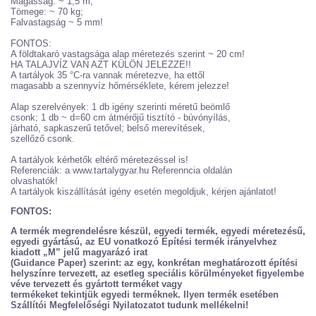
Magasság: ~ 1,5 m;
Tömege: ~ 70 kg;
Falvastagság ~ 5 mm!
FONTOS:
A földtakaró vastagsága alap méretezés szerint ~ 20 cm!
HA TALAJVÍZ VAN AZT KÜLÖN JELEZZE!!
A tartályok 35 °C-ra vannak méretezve, ha ettől
magasabb a szennyvíz hőmérséklete, kérem jelezze!
Alap szerelvények: 1 db igény szerinti méretű beömlő
csonk; 1 db ~ d=60 cm átmérőjű tisztító - búvónyílás,
járható, sapkaszerű tetővel; belső merevítések,
szellőző csonk.
A tartályok kérhetők eltérő méretezéssel is!
Referenciák: a www.tartalygyar.hu Referenncia oldalán
olvashatók!
A tartályok kiszállítását igény esetén megoldjuk, kérjen ajánlatot!
FONTOS:
A termék megrendelésre készül, egyedi termék, egyedi méretezésű,
egyedi gyártású, az EU vonatkozó Építési termék irányelvhez
kiadott „M” jelű magyarázó irat
(Guidance Paper) szerint: az egy, konkrétan meghatározott építési
helyszínre tervezett, az esetleg speciális körülményeket figyelembe
véve tervezett és gyártott terméket vagy
termékeket tekintjük egyedi terméknek. Ilyen termék esetében
Szállítói Megfelelőségi Nyilatozatot tudunk mellékelni!