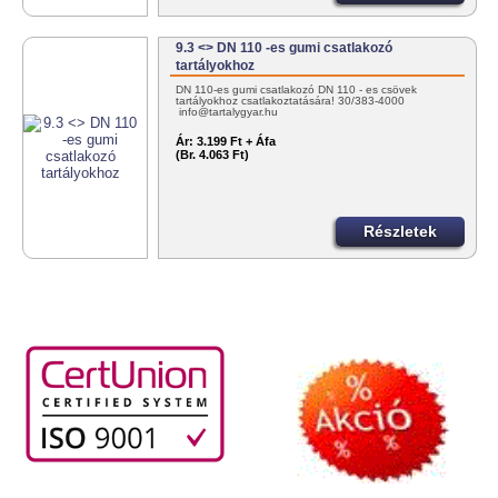
9.3 <> DN 110 -es gumi csatlakozó
tartályokhoz
DN 110-es gumi csatlakozó DN 110 - es csövek
tartályokhoz csatlakoztatására! 30/383-4000
info@tartalygyar.hu
Ár:
3.199 Ft + Áfa
(Br. 4.063 Ft)
Részletek