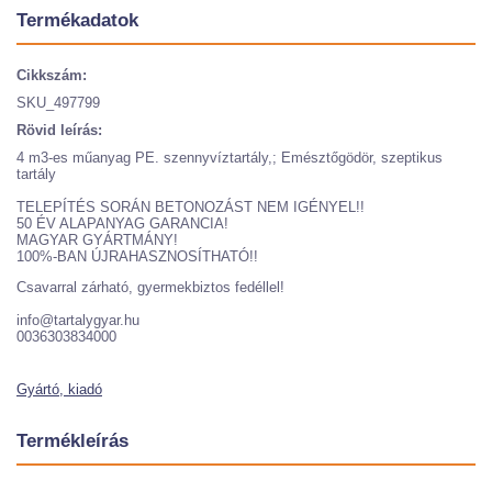
Termékadatok
Cikkszám:
SKU_497799
Rövid leírás:
4 m3-es műanyag PE. szennyvíztartály,; Emésztőgödör, szeptikus
tartály
TELEPÍTÉS SORÁN BETONOZÁST NEM IGÉNYEL!!
50 ÉV ALAPANYAG GARANCIA!
MAGYAR GYÁRTMÁNY!
100%-BAN ÚJRAHASZNOSÍTHATÓ!!
Csavarral zárható, gyermekbiztos fedéllel!
info@tartalygyar.hu
0036303834000
Gyártó, kiadó
Termékleírás