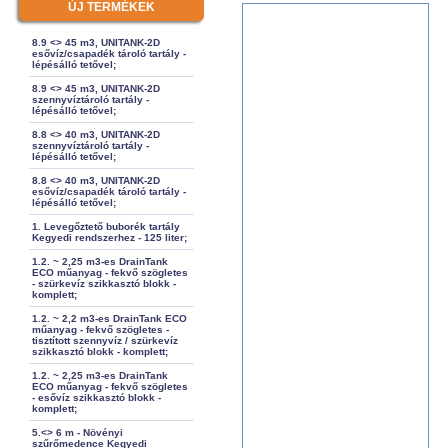
ÚJ TERMÉKEK
8.9 <> 45 m3, UNITANK-2D
esővíz/csapadék tároló tartály -
lépésálló tetővel;
8.9 <> 45 m3, UNITANK-2D
szennyvíztároló tartály -
lépésálló tetővel;
8.8 <> 40 m3, UNITANK-2D
szennyvíztároló tartály -
lépésálló tetővel;
8.8 <> 40 m3, UNITANK-2D
esővíz/csapadék tároló tartály -
lépésálló tetővel;
1. Levegőztető buborék tartály
Kegyedi rendszerhez - 125 liter;
1.2. ~ 2,25 m3-es DrainTank
ECO műanyag - fekvő szögletes
- szürkevíz szikkasztó blokk -
komplett;
1.2. ~ 2,2 m3-es DrainTank ECO
műanyag - fekvő szögletes -
tisztított szennyvíz / szürkevíz
szikkasztó blokk - komplett;
1.2. ~ 2,25 m3-es DrainTank
ECO műanyag - fekvő szögletes
- esővíz szikkasztó blokk -
komplett;
5.<> 6 m - Növényi
szűrőmedence Kegyedi