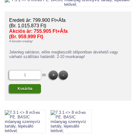
Eredeti ár:
799.900 Ft+Áfa
(Br. 1.015.873 Ft)
Akciós ár:
755.905 Ft+Áfa
(Br. 959.999 Ft)
A készlet erejéig!
Jelenleg raktáron, előre megbeszélt időpontban átvehető vagy
várható szállítási határidő: 2-10 munkanap!
db