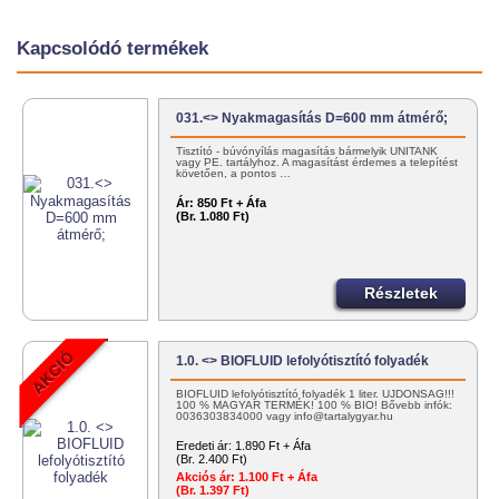
Kapcsolódó termékek
031.<> Nyakmagasítás D=600 mm átmérő;
Tisztító - búvónyílás magasítás bármelyik UNITANK
vagy PE. tartályhoz. A magasítást érdemes a telepítést
követően, a pontos …
Ár:
850 Ft + Áfa
(Br. 1.080 Ft)
Részletek
1.0. <> BIOFLUID lefolyótisztító folyadék
BIOFLUID lefolyótisztító folyadék 1 liter. ÚJDONSÁG!!!
100 % MAGYAR TERMÉK! 100 % BIO! Bővebb infók:
0036303834000 vagy info@tartalygyar.hu
Eredeti ár:
1.890 Ft + Áfa
(Br. 2.400 Ft)
Akciós ár:
1.100 Ft + Áfa
(Br. 1.397 Ft)