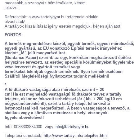
magasabb a szennyvíz hőmérséklete, kérem
jelezze!
Referenciák: a www.tartalygyar.hu referencia oldalán
olvashatók!
A tartályok kiszállítását igény esetén megoldjuk, kérjen ajánlatot!
FONTOS:
A termék megrendelésre készül, egyedi termék, egyedi méretezésű,
egyedi gyártású, az EU vonatkozó Építési termék irányelvhez
kiadott „M” jelű magyarázó irat
(Guidance Paper) szerint: az egy, konkrétan meghatározott építési
helyszínre tervezett, az esetleg speciális körülményeket figyelembe
véve tervezett és gyártott terméket vagy
termékeket tekintjük egyedi terméknek. Ilyen termék esetében
Szállítói Megfelelőségi Nyilatozatot tudunk mellékelni!
*
A földtakaró vastagsága alap méretezés szerint ~ 20
cm! Ha ezt meghaladó vastagságú földtakarót tervez a tartály
tetejére, akkor az fokozott terheléssel jár ( kb. + 200 kg/10 cm
négyzetméterenként!), ezért a tartály tetejét teherkiváltó
betonozással kell megerősíteni. A beton vastagságot a tervező, a
statikus vagy a kőműves méretezze a helyi viszonyok
figyelembevételével!
Info: 0036303834000 vagy
info@tartalygyar.hu
Telepítési útmutatók:
http://www.tartaly.info/telepites.html