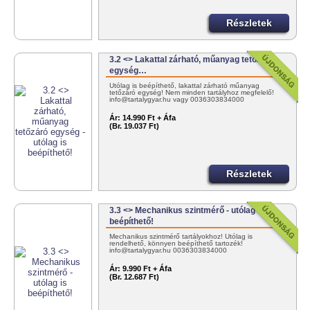
Részletek
3.2 <> Lakattal zárható, műanyag tetőzáró
egység…
Utólag is beépíthető, lakattal zárható műanyag
tetőzáró egység! Nem minden tartályhoz megfelelő!
info@tartalygyar.hu vagy 0036303834000
Ár:
14.990 Ft + Áfa
(Br. 19.037 Ft)
Részletek
3.3 <> Mechanikus szintmérő - utólag is
beépíthető!
Mechanikus szintmérő tartályokhoz! Utólag is
rendelhető, könnyen beépíthető tartozék!
info@tartalygyar.hu 0036303834000
Ár:
9.990 Ft + Áfa
(Br. 12.687 Ft)