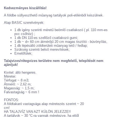
Kedvezményes kiszállítás!
A földbe süllyeszthető műanyag tartályok poli-etilénből készülnek.
Alap BASIC szerelvények:
1 db igény szerinti méretű beömlő csatlakozó ( pl. 110 mm-es
pvc csőhöz) ;
1 db DN 110-es szellőző csatlakozó gumi;
1 db ~ d= 60 cm átmérőjű 20 cm magas tisztító - búvónyílás,
1 db lépésálló zöldterületi műanyag tető / fedlap;
Szükség szerinti belső merevítések;
Emelőfülek;
Talajvizes/rétegvizes területre nem megfelelő, telepítését nem
ajánljuk!
Kivitel: álló hengeres.
Méretei:
Térfogat ~ 8 m3;
Átmérő: ~ 2,62 m;
Magasság: ~ 1,5 m;
Falvastagság ~ 6 mm !
FONTOS:
A földtakaró vastagsága alap méretezés szerint ~ 20
cm!
HA TALAJVÍZ VAN AZT KÜLÖN JELEZZE!!
A tartályok ~ 30 °C-ra vannak méretezve, ha ettől