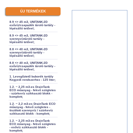
ÚJ TERMÉKEK
8.9 <> 45 m3, UNITANK-2D
esővíz/csapadék tároló tartály -
lépésálló tetővel;
8.9 <> 45 m3, UNITANK-2D
szennyvíztároló tartály -
lépésálló tetővel;
8.8 <> 40 m3, UNITANK-2D
szennyvíztároló tartály -
lépésálló tetővel;
8.8 <> 40 m3, UNITANK-2D
esővíz/csapadék tároló tartály -
lépésálló tetővel;
1. Levegőztető buborék tartály
Kegyedi rendszerhez - 125 liter;
1.2. ~ 2,25 m3-es DrainTank
ECO műanyag - fekvő szögletes
- szürkevíz szikkasztó blokk -
komplett;
1.2. ~ 2,2 m3-es DrainTank ECO
műanyag - fekvő szögletes -
tisztított szennyvíz / szürkevíz
szikkasztó blokk - komplett;
1.2. ~ 2,25 m3-es DrainTank
ECO műanyag - fekvő szögletes
- esővíz szikkasztó blokk -
komplett;