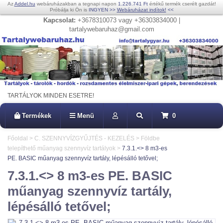
Az
Addel.hu
webáruházakban a tegnapi napon
1.226.741 Ft
értékű termék cserélt gazdát!
Próbálja ki Ön is
INGYEN
>>
Webáruházat indítok!
<<
Kapcsolat:
+3678310073 vagy +36303834000 |
tartalywebaruhaz@gmail.com
TARTÁLYOK MINDEN ESETRE!
Termékek
Menü
0
Főoldal
>
C. SZENNYVÍZGYŰJTÉS - KEZELÉS
>
Földbe
telepíthető műanyag szennyvíz tartályok
>
7.3.1.<> 8 m3-es
PE. BASIC műanyag szennyvíz tartály, lépésálló tetővel;
7.3.1.<> 8 m3-es PE. BASIC
műanyag szennyvíz tartály,
lépésálló tetővel;