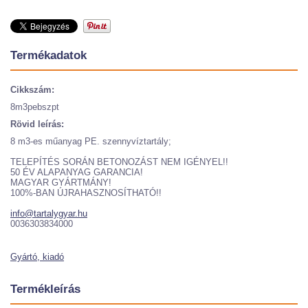
Termékadatok
Cikkszám:
8m3pebszpt
Rövid leírás:
8 m3-es műanyag PE. szennyvíztartály;
TELEPÍTÉS SORÁN BETONOZÁST NEM IGÉNYEL!!
50 ÉV ALAPANYAG GARANCIA!
MAGYAR GYÁRTMÁNY!
100%-BAN ÚJRAHASZNOSÍTHATÓ!!
info@tartalygyar.hu
0036303834000
Gyártó, kiadó
Termékleírás