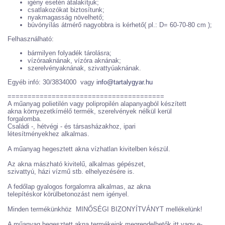
igény esetén átalakítjuk;
csatlakozókat biztosítunk;
nyakmagasság növelhető;
búvónyílás átmérő nagyobbra is kérhető( pl.: D= 60-70-80 cm );
Felhasználható:
bármilyen folyadék tárolásra;
vízóraaknának, vízóra aknának;
szerelvényaknának, szivattyúaknának.
Egyéb infó: 30/3834000 vagy
info@tartalygyar.hu
=======================================
A műanyag polietilén vagy polipropilén alapanyagból készített
akna környezetkímélő termék, szerelvények nélkül kerül
forgalomba.
Családi -, hétvégi - és társasházakhoz, ipari
létesítményekhez alkalmas.
A műanyag hegesztett akna vízhatlan kivitelben készül.
Az akna mászható kivitelű, alkalmas gépészet,
szivattyú, házi vízmű stb. elhelyezésére is.
A fedőlap gyalogos forgalomra alkalmas, az akna
telepítéskor körülbetonozást nem igényel.
Minden termékünkhöz MINŐSÉGI BIZONYÍTVÁNYT mellékelünk!
A műanyag hegesztett akna termékeink megrendelhetők itt vagy e-