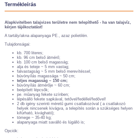
Termékleírás
Alapkivitelben talajvizes területre nem telepíthető - ha van talajvíz,
kérjen tájékoztatást!
A tartály/akna alapanyaga PE., azaz polietilén.
Tulajdonságai:
kb. 700 literes;
kb. 96 cm belső átmérő;
kb. 100 cm belső magasság;
alja és teteje ~ 5 mm vastag;
falvastagság ~ 5 mm belső merevítéssel;
búvónyílás magassága ~ 50 cm;
teljes magasság ~ 150 cm;
búvónyílás átmérője ~ 60 cm;
beépített lépcsők;
pe. műanyag fekete színben;
lépésálló fekete sapkával, tetővel/fedéllel/fedővel!
2 db igény szerinti méretű gumi csatlakozóval ( a csatlakozó
helyek nincsenek kivágva, a telepítés során a szükséges helyen
kifúrható, kivágható);
tömege ~ 35-40 kg;
alapanyaga miatt saválló és lúgálló is;
Opciók: