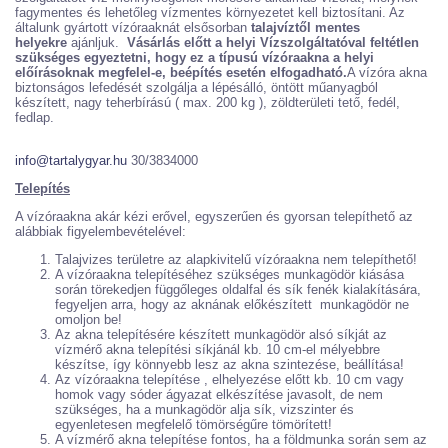
fagymentes és lehetőleg vízmentes környezetet kell biztosítani. Az
általunk gyártott vízóraaknát elsősorban
talajvíztől mentes
helyekre
ajánljuk.
Vásárlás előtt a helyi Vízszolgáltatóval feltétlen
szükséges egyeztetni, hogy ez a típusú vízóraakna a helyi
előírásoknak megfelel-e, beépítés esetén elfogadható.
A vízóra akna
biztonságos lefedését szolgálja a lépésálló, öntött műanyagból
készített, nagy teherbírású ( max. 200 kg ), zöldterületi tető, fedél,
fedlap.
info@tartalygyar.hu
30/3834000
Telepítés
A vízóraakna akár kézi erővel, egyszerűen és gyorsan telepíthető az
alábbiak figyelembevételével:
Talajvizes területre az alapkivitelű vízóraakna nem telepíthető!
A vízóraakna telepítéséhez szükséges munkagödör kiásása
során törekedjen függőleges oldalfal és sík fenék kialakítására,
fegyeljen arra, hogy az aknának előkészített munkagödör ne
omoljon be!
Az akna telepítésére készített munkagödör alsó síkját az
vízmérő akna telepítési síkjánál kb. 10 cm-el mélyebbre
készítse, így könnyebb lesz az akna szintezése, beállítása!
Az vízóraakna telepítése , elhelyezése előtt kb. 10 cm vagy
homok vagy sóder ágyazat elkészítése javasolt, de nem
szükséges, ha a munkagödör alja sík, vizszinter és
egyenletesen megfelelő tömörségűre tömörített!
A vízmérő akna telepítése fontos, ha a földmunka során sem az