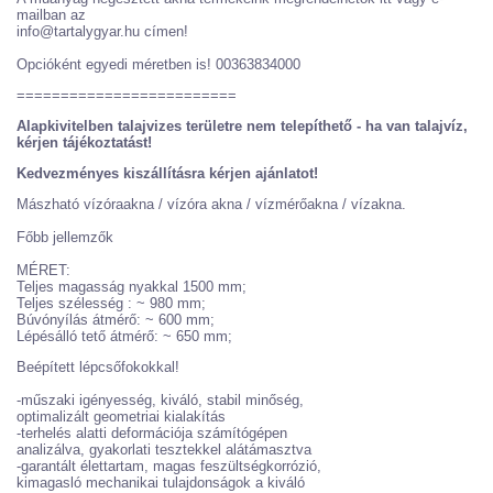
mailban az
info@tartalygyar.hu címen!
Opcióként egyedi méretben is! 00363834000
=========================
Alapkivitelben talajvizes területre nem telepíthető - ha van talajvíz,
kérjen tájékoztatást!
Kedvezményes kiszállításra kérjen ajánlatot!
Mászható vízóraakna / vízóra akna / vízmérőakna / vízakna.
Főbb jellemzők
MÉRET:
Teljes magasság nyakkal 1500 mm;
Teljes szélesség : ~ 980 mm;
Búvónyílás átmérő: ~ 600 mm;
Lépésálló tető átmérő: ~ 650 mm;
Beépített lépcsőfokokkal!
-műszaki igényesség, kiváló, stabil minőség,
optimalizált geometriai kialakítás
-terhelés alatti deformációja számítógépen
analizálva, gyakorlati tesztekkel alátámasztva
-garantált élettartam, magas feszültségkorrózió,
kimagasló mechanikai tulajdonságok a kiváló