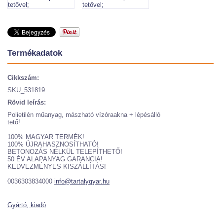
Termékadatok
Cikkszám:
SKU_531819
Rövid leírás:
Polietilén műanyag, mászható vízóraakna + lépésálló
tető!
100% MAGYAR TERMÉK!
100% ÚJRAHASZNOSÍTHATÓ!
BETONOZÁS NÉLKÜL TELEPÍTHETŐ!
50 ÉV ALAPANYAG GARANCIA!
KEDVEZMÉNYES KISZÁLLÍTÁS!
0036303834000
info@tartalygyar.hu
Gyártó, kiadó