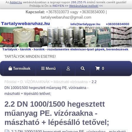
Az
Addel.hu
webáruházakban a tegnapi napon
266.255 Ft
értékű termék cserélt gazdát!
Próbálja ki Ön is
INGYEN
>>
Webáruházat indítok!
<<
Kapcsolat:
+3678310073 vagy +36303834000 |
tartalywebaruhaz@gmail.com
TARTÁLYOK MINDEN ESETRE!
Termékek
Menü
0
Főoldal
>
D. VÍZÓRAAKNÁK
>
Mászható vízóraakna
>
2.2
DN 1000/1500 hegesztett műanyag PE. vízóraakna -
mászható + lépésálló tetővel;
2.2 DN 1000/1500 hegesztett
műanyag PE. vízóraakna -
mászható + lépésálló tetővel;