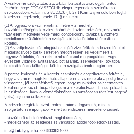
A víziközmű szolgáltatás zavartalan biztosításának egyik fontos
feltétele, hogy FOGYASZTÓINK eleget tegyenek a szolgáltatási
szerződésben, valamint a 58/2013. (II. 27.) Kormányrendeletben foglalt
kötelezettségeiknek, amely 17. §-a szerint:
(1) A fogyasztó a vízmérőakna, illetve vízmérőhely
hozzáférhetőségének biztosításáról és tisztán tartásáról, a vízmérő
fagy elleni megfelelő védelméről gondoskodni, továbbá a vízmérő
rendellenes működéséről a szolgáltatót haladéktalanul értesíteni
köteles.
(2) A vízdíjelszámolás alapjául szolgáló vízmérők és a leszerelésüket
megakadályozó zárak sértetlen megőrzéséért és védelméért a
fogyasztó felelős, és a neki felróható okból megrongálódott vagy
elveszett vízmérő javításának, pótlásának, szerelésének, továbbá
hitelesítésének költségeit köteles a szolgáltatónak megtéríteni.
A pontos leolvasás és a korrekt számlázás elengedhetetlen feltétele,
hogy a vízmérő megtekinthető állapotban, a vízmérő akna pedig tiszta,
vízmentes, jól hozzáférhető legyen, hogy munkánkat balesetmentes
körülmények között tudja elvégezni a vízóraleolvasó. Ehhez például az
is szükséges, hogy a vízmérőaknában biztonságosan rögzített hágcsó
(létra) álljon rendelkezésre.
Mindezek megtétele azért fontos – mind a fogyasztó, mind a
szolgáltató szempontjából – mert a rendszeres mérőellenőrzéssel:
- kiszűrhető a belső hálózat meghibásodása,
- megelőzhető az esetleges szivárgásból adódó többletfogyasztás.
info@tartalygyar.hu
0036303834000