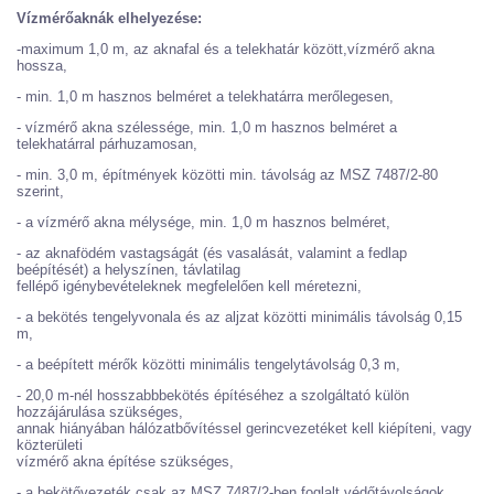
Vízmérőaknák elhelyezése:
-maximum 1,0 m, az aknafal és a telekhatár között,vízmérő akna
hossza,
- min. 1,0 m hasznos belméret a telekhatárra merőlegesen,
- vízmérő akna szélessége, min. 1,0 m hasznos belméret a
telekhatárral párhuzamosan,
- min. 3,0 m, építmények közötti min. távolság az MSZ 7487/2-80
szerint,
- a vízmérő akna mélysége, min. 1,0 m hasznos belméret,
- az aknafödém vastagságát (és vasalását, valamint a fedlap
beépítését) a helyszínen, távlatilag
fellépő igénybevételeknek megfelelően kell méretezni,
- a bekötés tengelyvonala és az aljzat közötti minimális távolság 0,15
m,
- a beépített mérők közötti minimális tengelytávolság 0,3 m,
- 20,0 m-nél hosszabbbekötés építéséhez a szolgáltató külön
hozzájárulása szükséges,
annak hiányában hálózatbővítéssel gerincvezetéket kell kiépíteni, vagy
közterületi
vízmérő akna építése szükséges,
- a bekötővezeték csak az MSZ 7487/2-ben foglalt védőtávolságok