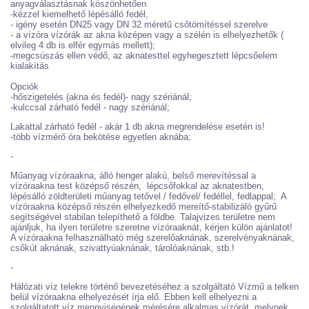
anyagválasztásnak köszönhetően
-kézzel kiemelhető lépésálló fedél,
- igény esetén DN25 vagy DN 32 méretű csőtömítéssel szerelve
- a vízóra vízórák az akna középen vagy a szélén is elhelyezhetők (
elvileg 4 db is elfér egymás mellett);
-megcsúszás ellen védő, az aknatesttel egyhegesztett lépcsőelem
kialakítás
Opciók
-hőszigetelés (akna és fedél)- nagy szériánál;
-kulccsal zárható fedél - nagy szériánál;
Lakattal zárható fedél - akár 1 db akna megrendelése esetén is!
-több vízmérő óra bekötése egyetlen aknába;
-
Műanyag vízóraakna, álló henger alakú, belső merevítéssal a
vízóraakna test középső részén, lépcsőfokkal az aknatestben,
lépésálló zöldterületi műanyag tetővel / fedővel/ fedéllel, fedlappal; A
vízóraakna középső részén elhelyezkedő mereítő-stabilizáló gyűrű
segítségével stabilan telepíthető a földbe. Talajvizes területre nem
ajánljuk, ha ilyen területre szeretne vízóraaknát, kérjen külön ajánlatot!
A vízóraakna felhasználható még szerelőaknának, szerelvényaknának,
csőkút aknának, szivattyúaknának, tárolóaknának, stb.!
-
Hálózati víz telekre történő bevezetéséhez a szolgáltató Vízmű a telken
belül vízóraakna elhelyezését írja elő. Ebben kell elhelyezni a
szolgáltatott víz mennyiségének mérésére alkalmas vízórát, melynek