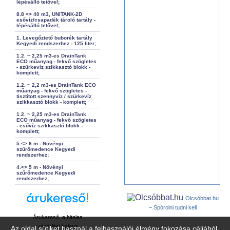
lépésálló tetővel;
8.8 <> 40 m3, UNITANK-2D
esővíz/csapadék tároló tartály -
lépésálló tetővel;
1. Levegőztető buborék tartály
Kegyedi rendszerhez - 125 liter;
1.2. ~ 2,25 m3-es DrainTank
ECO műanyag - fekvő szögletes
- szürkevíz szikkasztó blokk -
komplett;
1.2. ~ 2,2 m3-es DrainTank ECO
műanyag - fekvő szögletes -
tisztított szennyvíz / szürkevíz
szikkasztó blokk - komplett;
1.2. ~ 2,25 m3-es DrainTank
ECO műanyag - fekvő szögletes
- esővíz szikkasztó blokk -
komplett;
5.<> 6 m - Növényi
szűrőmedence Kegyedi
rendszerhez;
4.<> 5 m - Növényi
szűrőmedence Kegyedi
rendszerhez;
Olcsóbbat.hu
– Spórolni tudni kell
Árukereső, a hiteles
vásárlási kalauz
Az oldal sütiket használ a felhasználói élmény fokozása céljából.