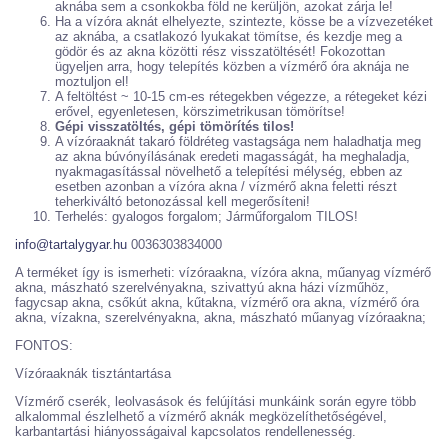
aknába sem a csonkokba föld ne kerüljön, azokat zárja le!
Ha a vízóra aknát elhelyezte, szintezte, kösse be a vízvezetéket
az aknába, a csatlakozó lyukakat tömítse, és kezdje meg a
gödör és az akna közötti rész visszatöltését! Fokozottan
ügyeljen arra, hogy telepítés közben a vízmérő óra aknája ne
moztuljon el!
A feltöltést ~ 10-15 cm-es rétegekben végezze, a rétegeket kézi
erővel, egyenletesen, körszimetrikusan tömörítse!
Gépi visszatöltés, gépi tömörítés tilos!
A vízóraaknát takaró földréteg vastagsága nem haladhatja meg
az akna búvónyílásának eredeti magasságát, ha meghaladja,
nyakmagasítással növelhető a telepítési mélység, ebben az
esetben azonban a vízóra akna / vízmérő akna feletti részt
teherkiváltó betonozással kell megerősíteni!
Terhelés: gyalogos forgalom; Járműforgalom TILOS!
info@tartalygyar.hu
0036303834000
A terméket így is ismerheti: vízóraakna, vízóra akna, műanyag vízmérő
akna, mászható szerelvényakna, szivattyú akna házi vízműhöz,
fagycsap akna, csőkút akna, kűtakna, vízmérő ora akna, vízmérő óra
akna, vízakna, szerelvényakna, akna, mászható műanyag vízóraakna;
FONTOS:
Vízóraaknák tisztántartása
Vízmérő cserék, leolvasások és felújítási munkáink során egyre több
alkalommal észlelhető a vízmérő aknák megközelíthetőségével,
karbantartási hiányosságaival kapcsolatos rendellenesség.