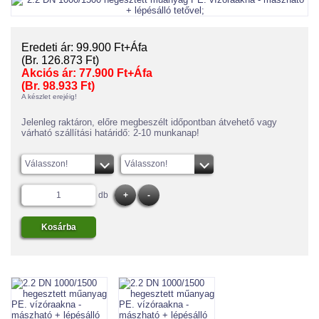
Eredeti ár:
99.900 Ft+Áfa
(Br. 126.873 Ft)
Akciós ár:
77.900 Ft+Áfa
(Br. 98.933 Ft)
A készlet erejéig!
Jelenleg raktáron, előre megbeszélt időpontban átvehető vagy
várható szállítási határidő: 2-10 munkanap!
Válasszon!
Válasszon!
db