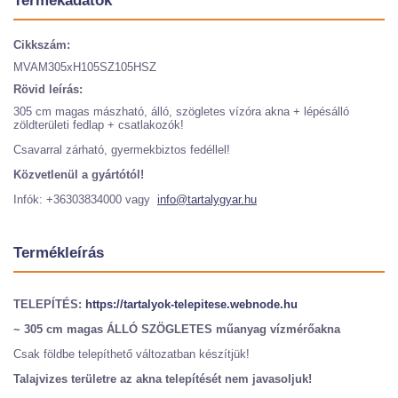
Termékadatok
Cikkszám:
MVAM305xH105SZ105HSZ
Rövid leírás:
305 cm magas mászható, álló, szögletes vízóra akna + lépésálló
zöldterületi fedlap + csatlakozók!
Csavarral zárható, gyermekbiztos fedéllel!
Közvetlenül a gyártótól!
Infók: +36303834000 vagy
info@tartalygyar.hu
Termékleírás
TELEPÍTÉS:
https://tartalyok-telepitese.webnode.hu
~ 305 cm magas ÁLLÓ SZÖGLETES műanyag vízmérőakna
Csak földbe telepíthető változatban készítjük!
Talajvizes területre az akna telepítését nem javasoljuk!