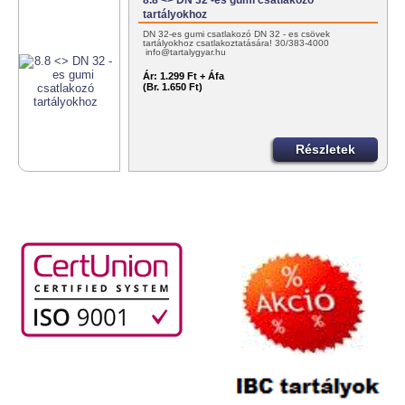
8.8 <> DN 32 -es gumi csatlakozó
tartályokhoz
DN 32-es gumi csatlakozó DN 32 - es csövek
tartályokhoz csatlakoztatására! 30/383-4000
info@tartalygyar.hu
Ár:
1.299 Ft + Áfa
(Br. 1.650 Ft)
Részletek