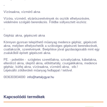
-
Vízóraakna, vízmérő akna
Vízóra, vízmérő, elzárószerelvények és osztók elhelyezésére,
védelmére szolgáló berendezés. Földbe süllyesztett eszköz.
-
Gépház akna, gépészeti akna
Könnyen gyorsan telepíthető műanyag medence gépház, gépészeti
akna, melyben elhelyezhetők a szökséges gépészeti berendezések,
csatlakozók, szerelvények. Beépítése jóval gazdaságosabb mint egy
zsalukőből épített gépészeti akna.
PE. - polietilén - szögletes szerelőakna, szivattyúakna, kábelakna,
ellenőrző akna, ülepítő akna, előtéttartály, csurgalékakna, medence
gépház, kútfej akna, vízóraakna, vízmérő akna, stb.!
Lépésálló zöldterületi műanyag fedlappal / tetővel.
0036303834000
info@tartalygyar.hu
Kapcsolódó termékek