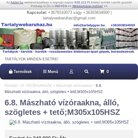
Az
Addel.hu
webáruházakban a tegnapi napon
838.113 Ft
értékű termék cserélt gazdát!
Próbálja ki Ön is
INGYEN
>>
Webáruházat indítok!
<<
Kapcsolat:
+3678310073 vagy +36303834000 |
tartalywebaruhaz@gmail.com
TARTÁLYOK MINDEN ESETRE!
Termékek
Menü
0
Főoldal
>
D. VÍZÓRAAKNÁK
>
Mászható vízóraakna
>
6.8.
Mászható vízóraakna, álló, szögletes + tető;M305x105HSZ
6.8. Mászható vízóraakna, álló,
szögletes + tető;M305x105HSZ