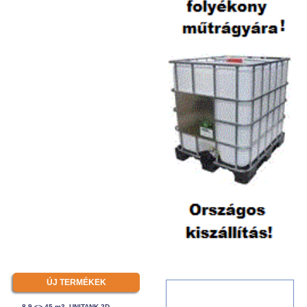
ÚJ TERMÉKEK
8.9 <> 45 m3, UNITANK-2D