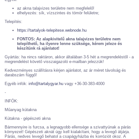
az akna talajvizes területre nem megfelelő!
elhelyezés: sík, vízszintes és tömör felületre;
Telepítés:
https://tartalyok-telepitese.webnode.hu
FONTOS: Az alapkivitelű akna talajvizes területre nem
telepíthető, ha ilyenre lenne szüksége, kérem jeleze és
készítünk rá ajánlatot!
Gyártás: ha nincs raktáron, akkor általában 3-5 hét a megrendeléstől - a
megrendelést követő visszaigazoló e-mailban jelezzük!
Kedvezményes szállításra kérjen ajánlatot, az ár méret távolság és
darabszám függő!
Egyéb infók:
info@tartalygyar.hu
vagy +36-30-383-4000
-
INFÓK:
Műanyag kútakna
Kútakna - gépészeti akna
Bármennyire is furcsa, a legnagyobb ellensége a szivattyúnak a párás
környezet! Gépészeti aknát úgy kell kialakítani, hogy a levegő átjárja.
Párás, nedves levegő behatol a csapágyházba és korróziót okoz. A