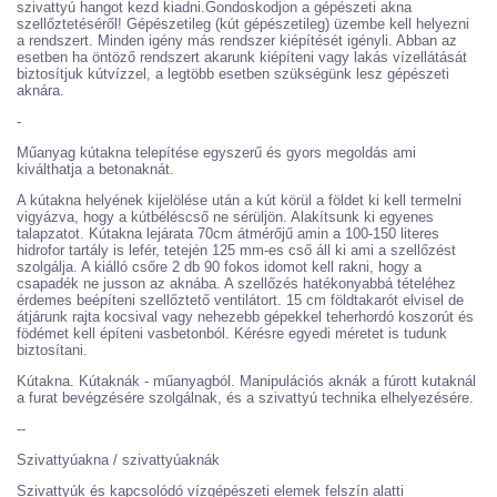
szivattyú hangot kezd kiadni.Gondoskodjon a gépészeti akna
szellőztetéséről! Gépészetileg (kút gépészetileg) üzembe kell helyezni
a rendszert. Minden igény más rendszer kiépítését igényli. Abban az
esetben ha öntöző rendszert akarunk kiépíteni vagy lakás vízellátását
biztosítjuk kútvízzel, a legtöbb esetben szükségünk lesz gépészeti
aknára.
-
Műanyag kútakna telepítése egyszerű és gyors megoldás ami
kiválthatja a betonaknát.
A kútakna helyének kijelölése után a kút körül a földet ki kell termelni
vigyázva, hogy a kútbéléscső ne sérüljön. Alakítsunk ki egyenes
talapzatot. Kútakna lejárata 70cm átmérőjű amin a 100-150 literes
hidrofor tartály is lefér, tetején 125 mm-es cső áll ki ami a szellőzést
szolgálja. A kiálló csőre 2 db 90 fokos idomot kell rakni, hogy a
csapadék ne jusson az aknába. A szellőzés hatékonyabbá tételéhez
érdemes beépíteni szellőztető ventilátort. 15 cm földtakarót elvisel de
átjárunk rajta kocsival vagy nehezebb gépekkel teherhordó koszorút és
födémet kell építeni vasbetonból. Kérésre egyedi méretet is tudunk
biztosítani.
Kútakna. Kútaknák - műanyagból. Manipulációs aknák a fúrott kutaknál
a furat bevégzésére szolgálnak, és a szivattyú technika elhelyezésére.
--
Szivattyúakna / szivattyúaknák
Szivattyúk és kapcsolódó vízgépészeti elemek felszín alatti