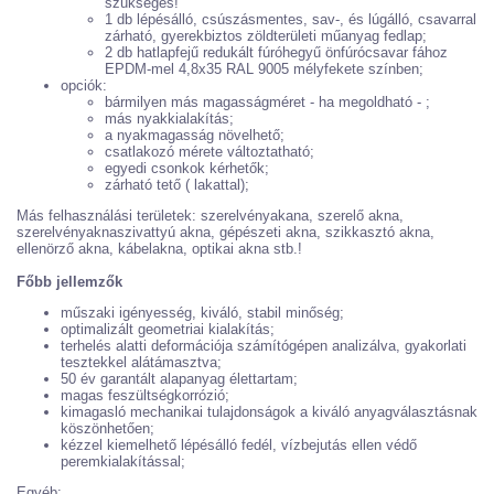
szükséges!
1 db lépésálló, csúszásmentes, sav-, és lúgálló, csavarral
zárható, gyerekbiztos zöldterületi műanyag fedlap;
2 db hatlapfejű redukált fúróhegyű önfúrócsavar fához
EPDM-mel 4,8x35 RAL 9005 mélyfekete színben;
opciók:
bármilyen más magasságméret - ha megoldható - ;
más nyakkialakítás;
a nyakmagasság növelhető;
csatlakozó mérete változtatható;
egyedi csonkok kérhetők;
zárható tető ( lakattal);
Más felhasználási területek: szerelvényakana, szerelő akna,
szerelvényaknaszivattyú akna, gépészeti akna, szikkasztó akna,
ellenörző akna, kábelakna, optikai akna stb.!
Főbb jellemzők
műszaki igényesség, kiváló, stabil minőség;
optimalizált geometriai kialakítás;
terhelés alatti deformációja számítógépen analizálva, gyakorlati
tesztekkel alátámasztva;
50 év garantált alapanyag élettartam;
magas feszültségkorrózió;
kimagasló mechanikai tulajdonságok a kiváló anyagválasztásnak
köszönhetően;
kézzel kiemelhető lépésálló fedél, vízbejutás ellen védő
peremkialakítással;
Egyéb: