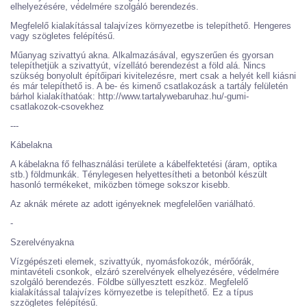
elhelyezésére, védelmére szolgáló berendezés.
Megfelelő kialakítással talajvízes környezetbe is telepíthető. Hengeres
vagy szögletes felépítésű.
Műanyag szivattyú akna. Alkalmazásával, egyszerűen és gyorsan
telepíthetjük a szivattyút, vízellátó berendezést a föld alá. Nincs
szükség bonyolult építőipari kivitelezésre, mert csak a helyét kell kiásni
és már telepíthető is. A be- és kimenő csatlakozásk a tartály felületén
bárhol kialakíthatóak: http://www.tartalywebaruhaz.hu/-gumi-
csatlakozok-csovekhez
---
Kábelakna
A kábelakna fő felhasználási területe a kábelfektetési (áram, optika
stb.) földmunkák. Ténylegesen helyettesítheti a betonból készült
hasonló termékeket, miközben tömege sokszor kisebb.
Az aknák mérete az adott igényeknek megfelelően variálható.
-
Szerelvényakna
Vízgépészeti elemek, szivattyúk, nyomásfokozók, mérőórák,
mintavételi csonkok, elzáró szerelvények elhelyezésére, védelmére
szolgáló berendezés. Földbe süllyesztett eszköz. Megfelelő
kialakítással talajvízes környezetbe is telepíthető. Ez a típus
szzögletes felépítésű.