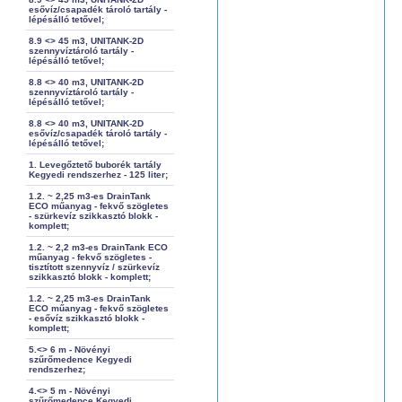
esővíz/csapadék tároló tartály -
lépésálló tetővel;
8.9 <> 45 m3, UNITANK-2D
szennyvíztároló tartály -
lépésálló tetővel;
8.8 <> 40 m3, UNITANK-2D
szennyvíztároló tartály -
lépésálló tetővel;
8.8 <> 40 m3, UNITANK-2D
esővíz/csapadék tároló tartály -
lépésálló tetővel;
1. Levegőztető buborék tartály
Kegyedi rendszerhez - 125 liter;
1.2. ~ 2,25 m3-es DrainTank
ECO műanyag - fekvő szögletes
- szürkevíz szikkasztó blokk -
komplett;
1.2. ~ 2,2 m3-es DrainTank ECO
műanyag - fekvő szögletes -
tisztított szennyvíz / szürkevíz
szikkasztó blokk - komplett;
1.2. ~ 2,25 m3-es DrainTank
ECO műanyag - fekvő szögletes
- esővíz szikkasztó blokk -
komplett;
5.<> 6 m - Növényi
szűrőmedence Kegyedi
rendszerhez;
4.<> 5 m - Növényi
szűrőmedence Kegyedi