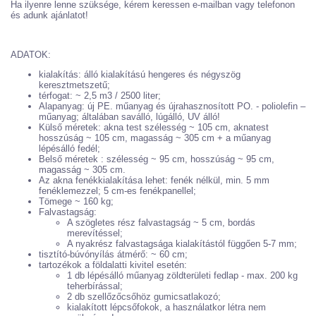
Ha ilyenre lenne szüksége, kérem keressen e-mailban vagy telefonon
és adunk ajánlatot!
ADATOK:
kialakítás: álló kialakítású hengeres és négyszög
keresztmetszetű;
térfogat: ~ 2,5 m3 / 2500 liter;
Alapanyag: új PE. műanyag és újrahasznosított PO. - poliolefin –
műanyag; általában saválló, lúgálló, UV álló!
Külső méretek: akna test szélesség ~ 105 cm, aknatest
hosszúság ~ 105 cm, magasság ~ 305 cm + a műanyag
lépésálló fedél;
Belső méretek : szélesség ~ 95 cm, hosszúság ~ 95 cm,
magasság ~ 305 cm.
Az akna fenékkialakítása lehet: fenék nélkül, min. 5 mm
fenéklemezzel; 5 cm-es fenékpanellel;
Tömege ~ 160 kg;
Falvastagság:
A szögletes rész falvastagság ~ 5 cm, bordás
merevítéssel;
A nyakrész falvastagsága kialakítástól függően 5-7 mm;
tisztító-búvónyílás átmérő: ~ 60 cm;
tartozékok a földalatti kivitel esetén:
1 db lépésálló műanyag zöldterületi fedlap - max. 200 kg
teherbírással;
2 db szellőzőcsőhöz gumicsatlakozó;
kialakított lépcsőfokok, a használatkor létra nem