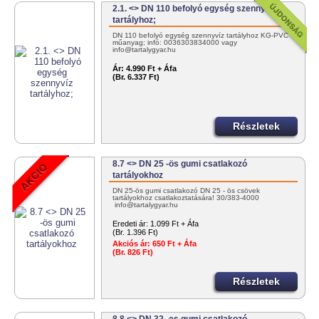
2.1. <> DN 110 befolyó egység szennyvíz
tartályhoz;
DN 110 befolyó egység szennyvíz tartályhoz KG-PVC
műanyag; infó: 0036303834000 vagy
info@tartalygyar.hu
Ár:
4.990 Ft + Áfa
(Br. 6.337 Ft)
Részletek
8.7 <> DN 25 -ös gumi csatlakozó
tartályokhoz
DN 25-ös gumi csatlakozó DN 25 - ös csövek
tartályokhoz csatlakoztatására! 30/383-4000
info@tartalygyar.hu
Eredeti ár:
1.099 Ft + Áfa
(Br. 1.396 Ft)
Akciós ár:
650 Ft + Áfa
(Br. 826 Ft)
Részletek