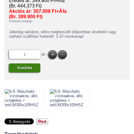
Eredeti ár:
349.900 Ft+Áfa
(Br. 444.373 Ft)
Akciós ár:
307.008 Ft+Áfa
(Br. 389.900 Ft)
A készlet erejéig!
Jelenleg raktáron, előre megbeszélt időpontban átvehető vagy
várható szállítási határidő: 2-10 munkanap!
db