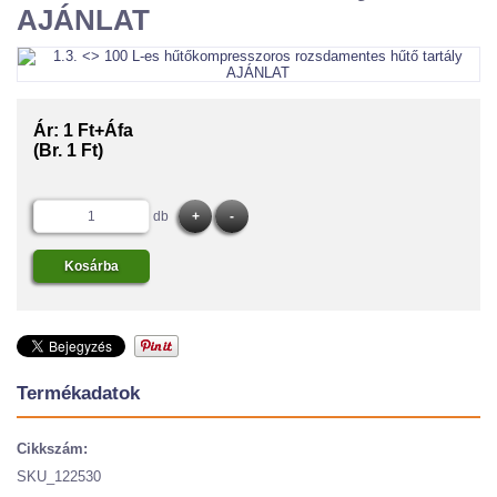
AJÁNLAT
Ár:
1 Ft+Áfa
(Br. 1 Ft)
db
Termékadatok
Cikkszám:
SKU_122530