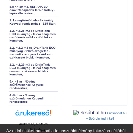
8.8 <> 40 m3, UNITANK-2D
esővíz/csapadék tároló tartály -
lépésálló tetővel;
1. Levegőztető buborék tartály
Kegyedi rendszerhez - 125 liter;
1.2. ~ 2,25 m3-es DrainTank
ECO műanyag - fekvő szögletes
- szürkevíz szikkasztó blokk -
komplett;
1.2. ~ 2,2 m3-es DrainTank ECO
műanyag - fekvő szögletes -
tisztított szennyvíz / szürkevíz
szikkasztó blokk - komplett;
1.2. ~ 2,25 m3-es DrainTank
ECO műanyag - fekvő szögletes
- esővíz szikkasztó blokk -
komplett;
5.<> 6 m - Növényi
szűrőmedence Kegyedi
rendszerhez;
4.<> 5 m - Növényi
szűrőmedence Kegyedi
rendszerhez;
Olcsóbbat.hu
– Spórolni tudni kell
Árukereső, a hiteles
vásárlási kalauz
Az oldal sütiket használ a felhasználói élmény fokozása céljából.