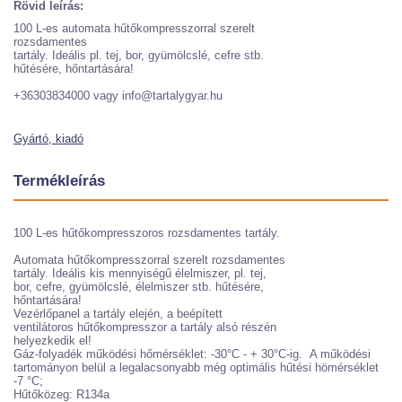
Rövid leírás:
100 L-es automata hűtőkompresszorral szerelt
rozsdamentes
tartály. Ideális pl. tej, bor, gyümölcslé, cefre stb.
hűtésére, hőntartására!
+36303834000 vagy info@tartalygyar.hu
Gyártó, kiadó
Termékleírás
100 L-es hűtőkompresszoros rozsdamentes tartály.
Automata hűtőkompresszorral szerelt rozsdamentes
tartály. Ideális kis mennyiségű élelmiszer, pl. tej,
bor, cefre, gyümölcslé, élelmiszer stb. hűtésére,
hőntartására!
Vezérlőpanel a tartály elején, a beépített
ventilátoros hűtőkompresszor a tartály alsó részén
helyezkedik el!
Gáz-folyadék működési hőmérséklet: -30°C - + 30°C-ig. A működési
tartományon belül a legalacsonyabb még optimális hűtési hömérséklet
-7 °C;
Hűtőközeg: R134a