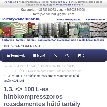
Az
Addel.hu
webáruházakban a tegnapi napon
918.501 Ft
értékű termék cserélt gazdát!
Próbálja ki Ön is
INGYEN
>>
Webáruházat indítok!
<<
Kapcsolat:
+3678310073 vagy +36303834000 |
tartalywebaruhaz@gmail.com
TARTÁLYOK MINDEN ESETRE!
Termékek
Menü
0
Főoldal
>
M. BORÁSZATI, ÉLELMISZER-IPARI GÉPEK,
BERENDEZÉSE
>
Rozsdamentes hűtő - fűtő berendezések
>
1.3. <> 100 L-es hűtőkompresszoros rozsdamentes hűtő
tartály AJÁNLAT
1.3. <> 100 L-es
hűtőkompresszoros
rozsdamentes hűtő tartály