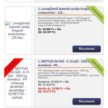
1. Levegőztető buborék tartály Kegyedi
rendszerhez - 125…
Buborékoltató/szellőztető akna + tető Kegyedi
rendszerhez! Magasság: 100 cm; átmérő 40 cm;
falvastagság 3 mm. 0036303834000
vagy info@tartalygyar.hu
Ár:
39.990 Ft + Áfa
(Br. 50.787 Ft)
Részletek
1. NEPTUN DN 600 - A 15 jelű - 1500 kg
terhelésű - PP.…
PP. műanyag fedél, tető fedlap max. 1500 kg
terhelésre! 100 % újrahasznosítható!
Szerszámmal ZÁRHATÓ kivitel! RAKTÁRRÓL, azonnal!
FEKETE…
Eredeti ár:
24.900 Ft + Áfa
(Br. 31.623 Ft)
Akciós ár:
19.900 Ft + Áfa
(Br. 25.273 Ft)
Részletek