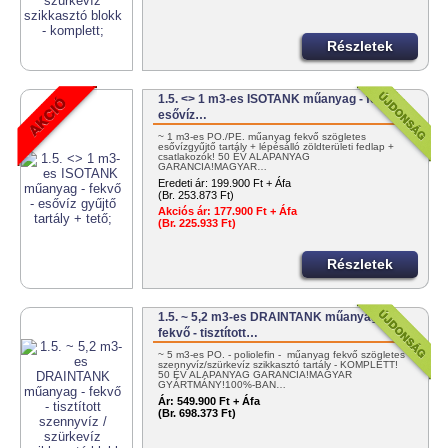
Részletek
1.5. <> 1 m3-es ISOTANK műanyag - fekvő -
esővíz…
~ 1 m3-es PO./PE. műanyag fekvő szögletes
esővízgyűjtő tartály + lépésálló zöldterületi fedlap +
csatlakozók! 50 ÉV ALAPANYAG
GARANCIA!MAGYAR…
Eredeti ár:
199.900 Ft + Áfa
(Br. 253.873 Ft)
Akciós ár:
177.900 Ft + Áfa
(Br. 225.933 Ft)
Részletek
1.5. ~ 5,2 m3-es DRAINTANK műanyag -
fekvő - tisztított…
~ 5 m3-es PO. - poliolefin - műanyag fekvő szögletes
szennyvíz/szürkevíz szikkasztó tartály - KOMPLETT!
50 ÉV ALAPANYAG GARANCIA!MAGYAR
GYÁRTMÁNY!100%-BAN…
Ár:
549.900 Ft + Áfa
(Br. 698.373 Ft)