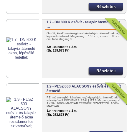
Részletek
1.7 - DN 800 K esővíz - talajvíz átemelő akna,
…
Öntött, kiváló minőségű esővíz/talajvíz átemelő akna,
lépésálló tetővel. Magasság: ~150 cm; átmérő ~80 cm
cm; falvastagság 5…
Ár:
109.900 Ft + Áfa
(Br. 139.573 Ft)
Részletek
1.9 - PESZ 600 ALACSONY esővíz és talajvíz
átemelő…
PE. műanyagból készített esővíz/talajvíz átemelő akna
szivattyúval! INGYENES SZÁLLÍTÁS Magyarországra!
AKNA: 100% MAGYAR TERMÉK! SZIVATTYÚ: 100%
MAGYAR…
Ár:
199.900 Ft + Áfa
(Br. 253.873 Ft)