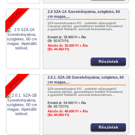
2.0 SZA-1A Szerelvényakna, szögletes, 60
cm magas,…
SZA szerelvényakna PO. - poliolefin műanyagból!
Csavarral zárható, gyermekbiztos fedéllel! Közvetlenül
a gyártótól! Raktárról, azonnali kedvezményes…
Eredeti ár:
39.900 Ft + Áfa
(Br. 50.673 Ft)
Akciós ár:
35.000 Ft + Áfa
(Br. 44.450 Ft)
Részletek
2.0.1. SZA-1B Szerelvényakna, szögletes, 60
cm magas,…
SZA szerelvényakna PO. - poliolefin műanyagból!
Csavarral zárható, gyermekbiztos fedéllel! Közvetlenül
a gyártótól! Raktárról, azonnali kedvezményes…
Eredeti ár:
54.900 Ft + Áfa
(Br. 69.723 Ft)
Akciós ár:
48.000 Ft + Áfa
(Br. 60.960 Ft)
Részletek