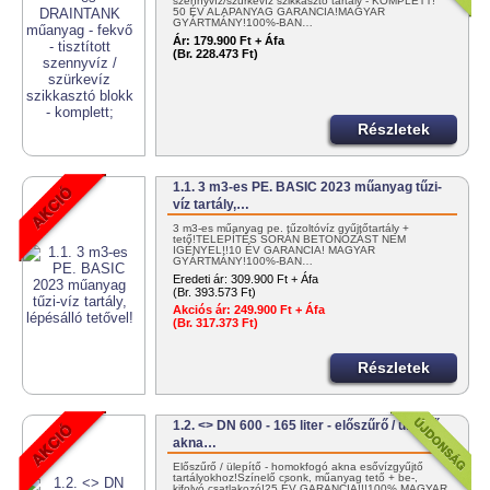
szennyvíz/szürkevíz szikkasztó tartály - KOMPLETT!
50 ÉV ALAPANYAG GARANCIA!MAGYAR
GYÁRTMÁNY!100%-BAN…
Ár:
179.900 Ft + Áfa
(Br. 228.473 Ft)
Részletek
1.1. 3 m3-es PE. BASIC 2023 műanyag tűzi-
víz tartály,…
3 m3-es műanyag pe. tűzoltóvíz gyűjtőtartály +
tető!TELEPÍTÉS SORÁN BETONOZÁST NEM
IGÉNYEL!!10 ÉV GARANCIA! MAGYAR
GYÁRTMÁNY!100%-BAN…
Eredeti ár:
309.900 Ft + Áfa
(Br. 393.573 Ft)
Akciós ár:
249.900 Ft + Áfa
(Br. 317.373 Ft)
Részletek
1.2. <> DN 600 - 165 liter - előszűrő / ülepítő
akna…
Előszűrő / ülepítő - homokfogó akna esővízgyűjtő
tartályokhoz!Színelő csonk, műanyag tető + be-,
kifolyó csatlakozó!25 ÉV GARANCIA!!!100% MAGYAR