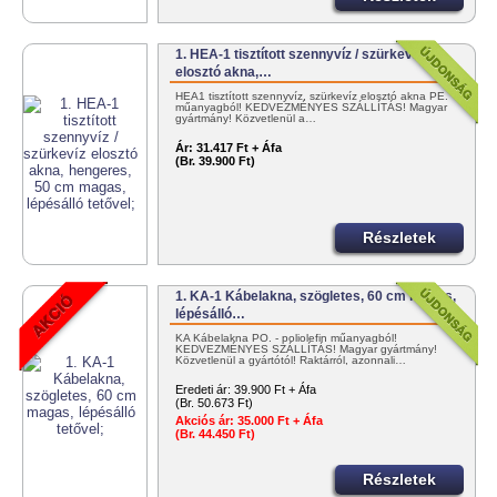
1. HEA-1 tisztított szennyvíz / szürkevíz
elosztó akna,…
HEA1 tisztított szennyvíz, szürkevíz elosztó akna PE.
műanyagból! KEDVEZMÉNYES SZÁLLÍTÁS! Magyar
gyártmány! Közvetlenül a…
Ár:
31.417 Ft + Áfa
(Br. 39.900 Ft)
Részletek
1. KA-1 Kábelakna, szögletes, 60 cm magas,
lépésálló…
KA Kábelakna PO. - poliolefin műanyagból!
KEDVEZMÉNYES SZÁLLÍTÁS! Magyar gyártmány!
Közvetlenül a gyártótól! Raktárról, azonnali…
Eredeti ár:
39.900 Ft + Áfa
(Br. 50.673 Ft)
Akciós ár:
35.000 Ft + Áfa
(Br. 44.450 Ft)
Részletek