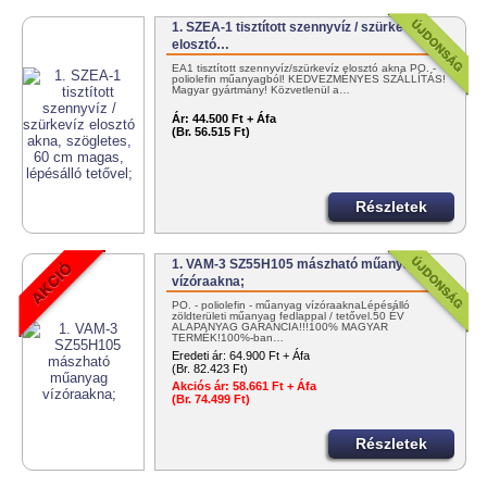
1. SZEA-1 tisztított szennyvíz / szürkevíz
elosztó…
EA1 tisztított szennyvíz/szürkevíz elosztó akna PO. -
poliolefin műanyagból! KEDVEZMÉNYES SZÁLLÍTÁS!
Magyar gyártmány! Közvetlenül a…
Ár:
44.500 Ft + Áfa
(Br. 56.515 Ft)
Részletek
1. VAM-3 SZ55H105 mászható műanyag
vízóraakna;
PO. - poliolefin - műanyag vízóraaknaLépésálló
zöldterületi műanyag fedlappal / tetővel.50 ÉV
ALAPANYAG GARANCIA!!!100% MAGYAR
TERMÉK!100%-ban…
Eredeti ár:
64.900 Ft + Áfa
(Br. 82.423 Ft)
Akciós ár:
58.661 Ft + Áfa
(Br. 74.499 Ft)
Részletek