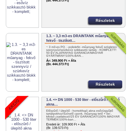
(Br. 444.373 Ft)
Részletek
1.3. ~ 3,3 m3-es DRAINTANK műanyag -
fekvő - tisztított…
~ 3 m3-es PO. - poliolefin -műanyag fekvő szögletes
szennyvíz/szürkevíz szikkasztó tartály - KOMPLETT!
50 ÉV ALAPANYAG GARANCIA!MAGYAR
GYÁRTMÁNY!100%-BAN…
Ár:
349.900 Ft + Áfa
(Br. 444.373 Ft)
Részletek
1.4. <> DN 1000 - 530 liter - előszűrő / ülepítő
akna…
Előszűrő / ülepítő - homokfogó akna esővízgyűjtő
tartályokhoz!Színelő csonk, műanyag tető + be-,
kifolyó csatlakozó!25 ÉV GARANCIA!!!100% MAGYAR
TERMÉK!100%-ban…
Eredeti ár:
109.900 Ft + Áfa
(Br. 139.573 Ft)