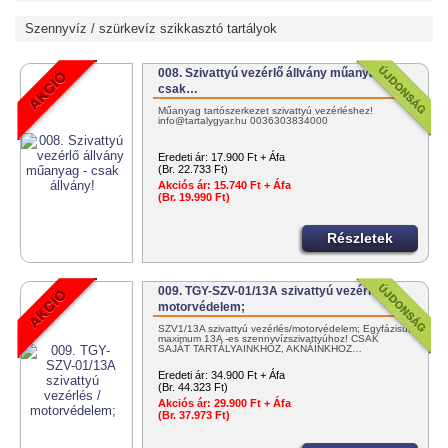
Szennyvíz / szürkevíz szikkasztó tartályok
008. Szivattyú vezérlő állvány műanyag -
csak…
Műanyag tartószerkezet szivattyú vezérléshez!
info@tartalygyar.hu 0036303834000
Eredeti ár:
17.900 Ft + Áfa
(Br. 22.733 Ft)
Akciós ár:
15.740 Ft + Áfa
(Br. 19.990 Ft)
Részletek
009. TGY-SZV-01/13A szivattyú vezérlés /
motorvédelem;
SZV1/13A szivattyú vezérlés/motorvédelem; Egyfázisú,
maximum 13A -es szennyvízszivattyúhoz! CSAK
SAJÁT TARTÁLYAINKHOZ, AKNÁINKHOZ…
Eredeti ár:
34.900 Ft + Áfa
(Br. 44.323 Ft)
Akciós ár:
29.900 Ft + Áfa
(Br. 37.973 Ft)