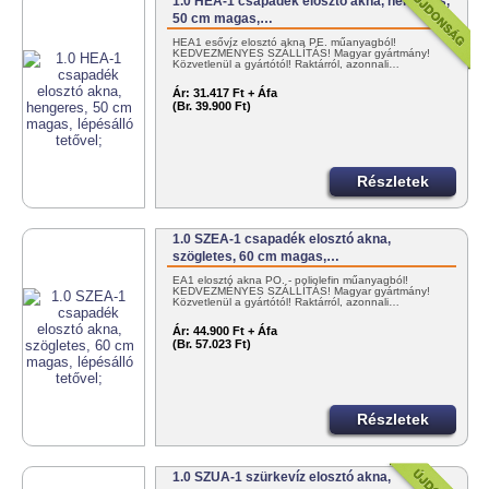
1.0 HEA-1 csapadék elosztó akna, hengeres,
50 cm magas,…
HEA1 esővíz elosztó akna PE. műanyagból!
KEDVEZMÉNYES SZÁLLÍTÁS! Magyar gyártmány!
Közvetlenül a gyártótól! Raktárról, azonnali…
Ár:
31.417 Ft + Áfa
(Br. 39.900 Ft)
Részletek
1.0 SZEA-1 csapadék elosztó akna,
szögletes, 60 cm magas,…
EA1 elosztó akna PO. - poliolefin műanyagból!
KEDVEZMÉNYES SZÁLLÍTÁS! Magyar gyártmány!
Közvetlenül a gyártótól! Raktárról, azonnali…
Ár:
44.900 Ft + Áfa
(Br. 57.023 Ft)
Részletek
1.0 SZUA-1 szürkevíz elosztó akna,