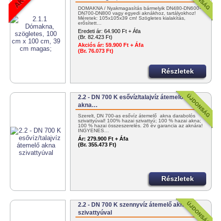
DÓMAKNA / Nyakmagasítás bármelyik DN480-DN600-
DN700-DN800 vagy egyedi aknákhoz, tartályokhoz!
Méretek: 105x105x39 cm! Szögletes kialakítás,
erősített…
Eredeti ár:
64.900 Ft + Áfa
(Br. 82.423 Ft)
Akciós ár:
59.900 Ft + Áfa
(Br. 76.073 Ft)
Részletek
2.2 - DN 700 K esővíz/talajvíz átemelő
akna…
Szerelt, DN 700-as esővíz átemelő akna darabolós
szivattyúval! 100% hazai szivattyú; 100 % hazai akna;
100 % hazai összeszerelés. 26 év garancia az aknára!
INGYENES…
Ár:
279.900 Ft + Áfa
(Br. 355.473 Ft)
Részletek
2.2 - DN 700 K szennyvíz átemelő akna
szivattyúval