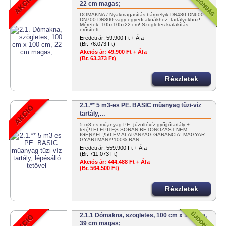
22 cm magas;
DÓMAKNA / Nyakmagasítás bármelyik DN480-DN600-
DN700-DN800 vagy egyedi aknákhoz, tartályokhoz!
Méretek: 105x105x22 cm! Szögletes kialakítás,
erősített…
Eredeti ár:
59.900 Ft + Áfa
(Br. 76.073 Ft)
Akciós ár:
49.900 Ft + Áfa
(Br. 63.373 Ft)
Részletek
2.1.** 5 m3-es PE. BASIC műanyag tűzi-víz
tartály,…
5 m3-es műanyag PE. tűzoltóvíz gyűjtőtartály +
tető!TELEPÍTÉS SORÁN BETONOZÁST NEM
IGÉNYEL!!50 ÉV ALAPANYAG GARANCIA! MAGYAR
GYÁRTMÁNY!100%-BAN…
Eredeti ár:
559.900 Ft + Áfa
(Br. 711.073 Ft)
Akciós ár:
444.488 Ft + Áfa
(Br. 564.500 Ft)
Részletek
2.1.1 Dómakna, szögletes, 100 cm x 100 cm,
39 cm magas;