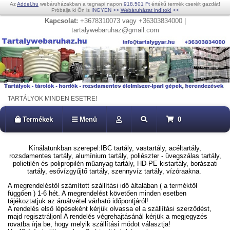
Az
Addel.hu
webáruházakban a tegnapi napon
918.501 Ft
értékű termék cserélt gazdát!
Próbálja ki Ön is
INGYEN
>>
Webáruházat indítok!
<<
Kapcsolat:
+3678310073 vagy +36303834000 |
tartalywebaruhaz@gmail.com
TARTÁLYOK MINDEN ESETRE!
Termékek
Menü
0
Kínálatunkban szerepel:IBC tartály, vastartály, acéltartály,
rozsdamentes tartály, alumínium tartály, poliészter - üvegszálas tartály,
polietilén és polipropilén műanyag tartály, HD-PE kistartály, borászati
tartály, esővízgyűjtő tartály, szennyvíz tartály, vízóraakna.
A megrendeléstől számított szállítási idő általában ( a terméktől
függően ) 1-6 hét. A megrendelést követően minden esetben
tájékoztatjuk az áruátvétel várható időpontjáról!
A rendelés első lépéseként kérjük olvassa el a szállítási szerződést,
majd regisztráljon! A rendelés végrehajtásánál kérjük a megjegyzés
rovatba írja be, hogy melyik szállítási módot választja!