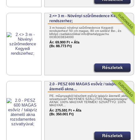
2.<> 3 m - Növényi szűrőmedence Kegyedi
rendszerhez;
3 m hosszú növényi szűrőmedence Kegyedi
rendszerhez! 50 cm magas, 80 cm széles! Be-, és
kifolyó csatlakozókkal info@tartalygyar.hu
0036303834000
Ár:
69.900 Ft + Áfa
(Br. 88.773 Ft)
Részletek
2.0 - PESZ 600 MAGAS esővíz / talajvíz
átemelő akna…
PE. műanyagból készített esővíz talajvíz átemelő akna
szivattyúval! INGYENES SZÁLLÍTÁS Magyarországra!
AKNA: 100% MAGYAR TERMÉK! SZIVATTYÚ: 100%
MAGYAR…
Ár:
275.591 Ft + Áfa
(Br. 350.001 Ft)
Részletek