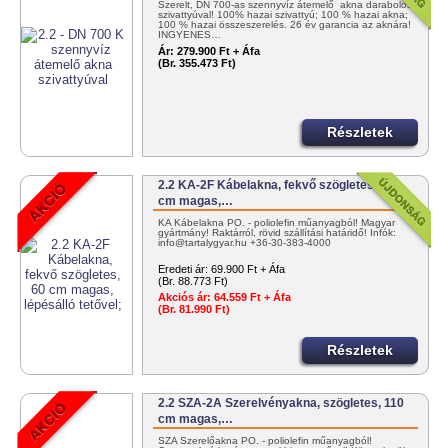
Szerelt, DN 700-as szennyvíz átemelő akna darabolós
szivattyúval! 100% hazai szivattyú; 100 % hazai akna;
100 % hazai összeszerelés. 26 év garancia az aknára!
INGYENES…
Ár:
279.900 Ft + Áfa
(Br. 355.473 Ft)
Részletek
2.2 KA-2F Kábelakna, fekvő szögletes, 60
cm magas,…
KA Kábelakna PO. - poliolefin műanyagból! Magyar
gyártmány! Raktárról, rövid szállítási határidő! Infók:
info@tartalygyar.hu +36-30-383-4000
Eredeti ár:
69.900 Ft + Áfa
(Br. 88.773 Ft)
Akciós ár:
64.559 Ft + Áfa
(Br. 81.990 Ft)
Részletek
2.2 SZA-2A Szerelvényakna, szögletes, 110
cm magas,…
SZA Szerelőakna PO. - poliolefin műanyagból!