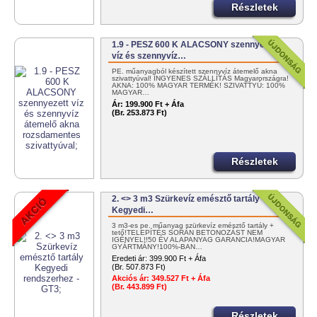
Részletek
1.9 - PESZ 600 K ALACSONY szennyezett
víz és szennyvíz…
PE. műanyagból készített szennyvíz átemelő akna
szivattyúval! INGYENES SZÁLLÍTÁS Magyarországra!
AKNA: 100% MAGYAR TERMÉK! SZIVATTYÚ: 100%
MAGYAR…
Ár:
199.900 Ft + Áfa
(Br. 253.873 Ft)
Részletek
2. <> 3 m3 Szürkevíz emésztő tartály
Kegyedi…
3 m3-es pe. műanyag szürkevíz emésztő tartály +
tető!TELEPÍTÉS SORÁN BETONOZÁST NEM
IGÉNYEL!!50 ÉV ALAPANYAG GARANCIA!MAGYAR
GYÁRTMÁNY!100%-BAN…
Eredeti ár:
399.900 Ft + Áfa
(Br. 507.873 Ft)
Akciós ár:
349.527 Ft + Áfa
(Br. 443.899 Ft)
Részletek