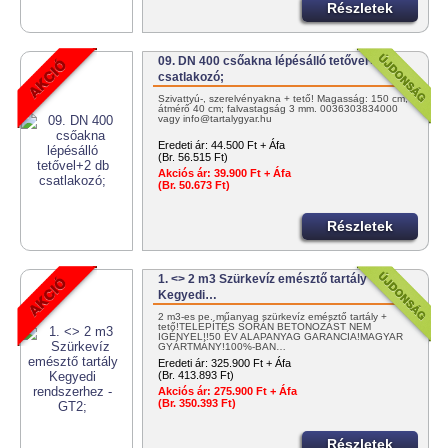
Részletek
09. DN 400 csőakna lépésálló tetővel+2 db
csatlakozó;
Szivattyú-, szerelvényakna + tető! Magasság: 150 cm;
átmérő 40 cm; falvastagság 3 mm. 0036303834000
vagy info@tartalygyar.hu
Eredeti ár:
44.500 Ft + Áfa
(Br. 56.515 Ft)
Akciós ár:
39.900 Ft + Áfa
(Br. 50.673 Ft)
Részletek
1. <> 2 m3 Szürkevíz emésztő tartály
Kegyedi…
2 m3-es pe. műanyag szürkevíz emésztő tartály +
tető!TELEPÍTÉS SORÁN BETONOZÁST NEM
IGÉNYEL!!50 ÉV ALAPANYAG GARANCIA!MAGYAR
GYÁRTMÁNY!100%-BAN…
Eredeti ár:
325.900 Ft + Áfa
(Br. 413.893 Ft)
Akciós ár:
275.900 Ft + Áfa
(Br. 350.393 Ft)
Részletek