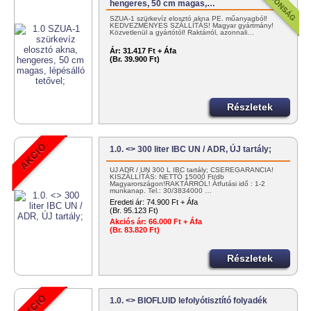
hengeres, 50 cm magas,…
SZUA-1 szürkevíz elosztó akna PE. műanyagból!
KEDVEZMÉNYES SZÁLLÍTÁS! Magyar gyártmány!
Közvetlenül a gyártótól! Raktárról, azonnali…
Ár:
31.417 Ft + Áfa
(Br. 39.900 Ft)
Részletek
1.0. <> 300 liter IBC UN / ADR, ÚJ tartály;
ÚJ ADR / UN 300 L IBC tartály; CSEREGARANCIA!
KISZÁLLÍTÁS: NETTÓ 15000 Ft/db
Magyarországon!RAKTÁRRÓL! Átfutási idő : 1-2
munkanap. Tel.: 30/3834000 …
Eredeti ár:
74.900 Ft + Áfa
(Br. 95.123 Ft)
Akciós ár:
66.000 Ft + Áfa
(Br. 83.820 Ft)
Részletek
1.0. <> BIOFLUID lefolyótisztító folyadék