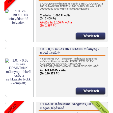
BIOFLUID lefolyótisztító folyadék 1 liter. ÚJDONSÁG!!!
100 % MAGYAR TERMÉK! 100 % BIO! Bővebb infók:
0036303834000 vagy info@tartalygyar.hu
Eredeti ár:
1.890 Ft + Áfa
(Br. 2.400 Ft)
Akciós ár:
1.100 Ft + Áfa
(Br. 1.397 Ft)
Részletek
1.0. ~ 0,65 m3-es DRAINTANK műanyag -
fekvő - esővíz…
~ 650 literes PO. - poliolefin - műanyag szögletes
esővíz szikkasztó tartály - KOMPLETT! 50 ÉV
ALAPANYAG GARANCIA!MAGYAR
GYÁRTMÁNY!100%-BAN ÚJRAHASZNOSÍTHATÓ!
EGYSZERŰEN…
Ár:
149.900 Ft + Áfa
(Br. 190.373 Ft)
Részletek
1.1 KA-1B Kábelakna, szögletes, 60 cm
magas, lépésálló…