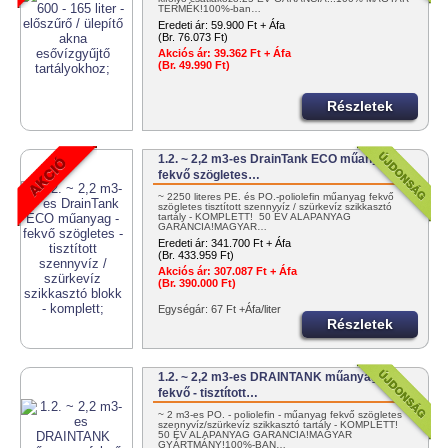
TERMÉK!100%-ban…
Eredeti ár:
59.900 Ft + Áfa
(Br. 76.073 Ft)
Akciós ár:
39.362 Ft + Áfa
(Br. 49.990 Ft)
Részletek
1.2. ~ 2,2 m3-es DrainTank ECO műanyag -
fekvő szögletes…
~ 2250 literes PE. és PO.-poliolefin műanyag fekvő
szögletes tisztított szennyvíz / szürkevíz szikkasztó
tartály - KOMPLETT! 50 ÉV ALAPANYAG
GARANCIA!MAGYAR…
Eredeti ár:
341.700 Ft + Áfa
(Br. 433.959 Ft)
Akciós ár:
307.087 Ft + Áfa
(Br. 390.000 Ft)
Egységár: 67 Ft +Áfa/liter
Részletek
1.2. ~ 2,2 m3-es DRAINTANK műanyag -
fekvő - tisztított…
~ 2 m3-es PO. - poliolefin - műanyag fekvő szögletes
szennyvíz/szürkevíz szikkasztó tartály - KOMPLETT!
50 ÉV ALAPANYAG GARANCIA!MAGYAR
GYÁRTMÁNY!100%-BAN…