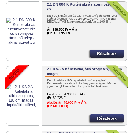
2.1 DN 600 K Kültéri aknás szennyezett víz
és…
DN 600 Kültéri aknás szennyezett víz és szennyvíz /
esővíz átemelő telep / akna+szivattyú! INGYENES
KISZÁLLÍTÁS Magyarországon! Akna 100 %…
Ár:
298.500 Ft + Áfa
(Br. 379.095 Ft)
Részletek
2.1 KA-2A Kábelakna, álló szögletes, 110 cm
magas,…
KA Kábelakna PO. - poliolefin műanyagból!
Kedvezményes kiszállítás Magyarországon! Magyar
gyártmány! Közvetlenül a gyártótól! Raktárról,…
Eredeti ár:
54.900 Ft + Áfa
(Br. 69.723 Ft)
Akciós ár:
48.000 Ft + Áfa
(Br. 60.960 Ft)
Részletek