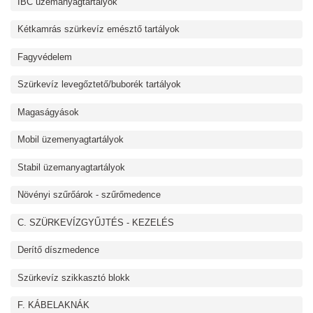
IBC üzemanyagtartályok
Kétkamrás szürkevíz emésztő tartályok
Fagyvédelem
Szürkevíz levegőztető/buborék tartályok
Magaságyások
Mobil üzemenyagtartályok
Stabil üzemanyagtartályok
Növényi szűrőárok - szűrőmedence
C. SZÜRKEVÍZGYŰJTÉS - KEZELÉS
Derítő díszmedence
Szürkevíz szikkasztó blokk
F. KÁBELAKNÁK