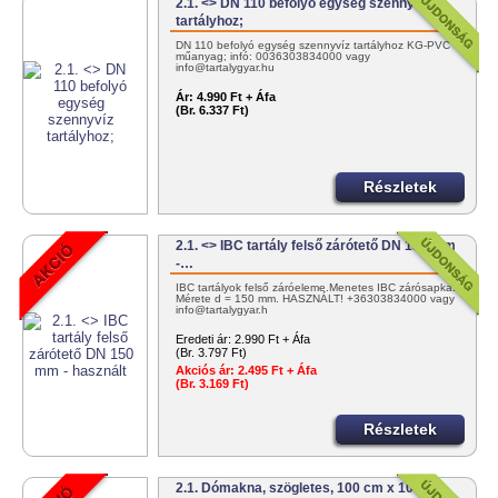
2.1. <> DN 110 befolyó egység szennyvíz
tartályhoz;
DN 110 befolyó egység szennyvíz tartályhoz KG-PVC
műanyag; infó: 0036303834000 vagy
info@tartalygyar.hu
Ár:
4.990 Ft + Áfa
(Br. 6.337 Ft)
Részletek
2.1. <> IBC tartály felső zárótető DN 150 mm
-…
IBC tartályok felső záróeleme.Menetes IBC zárósapka.
Mérete d = 150 mm. HASZNÁLT! +36303834000 vagy
info@tartalygyar.h
Eredeti ár:
2.990 Ft + Áfa
(Br. 3.797 Ft)
Akciós ár:
2.495 Ft + Áfa
(Br. 3.169 Ft)
Részletek
2.1. Dómakna, szögletes, 100 cm x 100 cm,