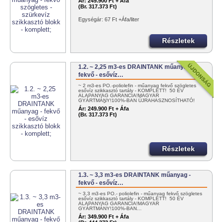
Ár:
249.900 Ft + Áfa
(Br. 317.373 Ft)
Egységár: 67 Ft +Áfa/liter
Részletek
1.2. ~ 2,25 m3-es DRAINTANK műanyag -
fekvő - esővíz…
~ 2 m3-es PO.-poliolefin - műanyag fekvő szögletes
esővíz szikkasztó tartály - KOMPLETT! 50 ÉV
ALAPANYAG GARANCIA!MAGYAR
GYÁRTMÁNY!100%-BAN ÚJRAHASZNOSÍTHATÓ!
EGYSZERŰEN…
Ár:
249.900 Ft + Áfa
(Br. 317.373 Ft)
Részletek
1.3. ~ 3,3 m3-es DRAINTANK műanyag -
fekvő - esővíz…
~ 3,3 m3-es PO.- poliolefin - műanyag fekvő szögletes
esővíz szikkasztó tartály - KOMPLETT! 50 ÉV
ALAPANYAG GARANCIA!MAGYAR
GYÁRTMÁNY!100%-BAN…
Ár:
349.900 Ft + Áfa