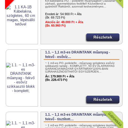
KA kábelakna PO. - poliolefin műanyagból! Csavarral
zárható, gyermekbiztos fedéllel! Közvetlenül a
gyártótól! Raktárról, azonnali kedvezményes…
Eredeti ár:
54.900 Ft + Áfa
(Br. 69.723 Ft)
Akciós ár:
48.000 Ft + Áfa
(Br. 60.960 Ft)
Részletek
1.1. ~ 1,1 m3-es DRAINTANK műanyag -
fekvő - esővíz…
~ 1 m3-es PO.-poliolefin - műanyag szögletes esővíz
szikkasztó tartály - KOMPLETT! 50 ÉV ALAPANYAG
GARANCIA!MAGYAR GYÁRTMÁNY!100%-BAN
ÚJRAHASZNOSÍTHATÓ! EGYSZERŰEN…
Ár:
179.900 Ft + Áfa
(Br. 228.473 Ft)
Részletek
1.1. ~ 1,1 m3-es DRAINTANK műanyag -
fekvő - tisztított…
~ 1 m3-es PO.-poliolefin - műanyag szögletes tisztított