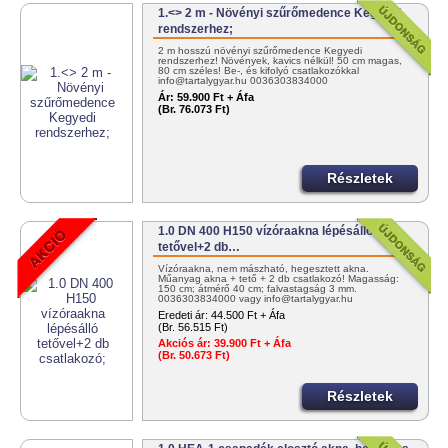
1.<> 2 m - Növényi szűrőmedence Kegyedi
rendszerhez;
2 m hosszú növényi szűrőmedence Kegyedi
rendszerhez! Növények, kavics nélkül! 50 cm magas,
80 cm széles! Be-, és kifolyó csatlakozókkal
info@tartalygyar.hu 0036303834000
Ár:
59.900 Ft + Áfa
(Br. 76.073 Ft)
Részletek
1.0 DN 400 H150 vízóraakna lépésálló
tetővel+2 db…
Vízóraakna, nem mászható, hegesztett akna.
Műanyag akna + tető + 2 db csatlakozó! Magasság:
150 cm; átmérő 40 cm; falvastagság 3 mm.
0036303834000 vagy info@tartalygyar.hu
Eredeti ár:
44.500 Ft + Áfa
(Br. 56.515 Ft)
Akciós ár:
39.900 Ft + Áfa
(Br. 50.673 Ft)
Részletek