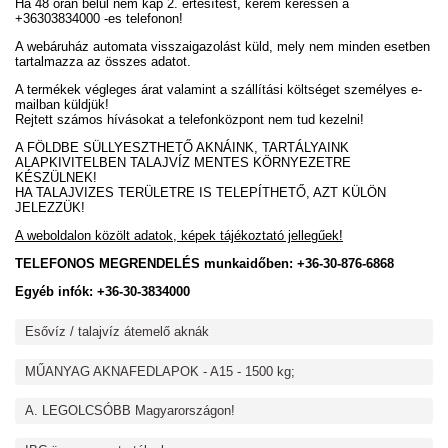
Ha 48 órán belül nem kap 2. értesítést, kérem keressen a
+36303834000 -es telefonon!
A webáruház automata visszaigazolást küld, mely nem minden esetben
tartalmazza az összes adatot.
A termékek végleges árat valamint a szállítási költséget személyes e-
mailban küldjük!
Rejtett számos hívásokat a telefonközpont nem tud kezelni!
A FÖLDBE SÜLLYESZTHETŐ AKNÁINK, TARTÁLYAINK
ALAPKIVITELBEN TALAJVÍZ MENTES KÖRNYEZETRE
KÉSZÜLNEK!
HA TALAJVIZES TERÜLETRE IS TELEPÍTHETŐ, AZT KÜLÖN
JELEZZÜK!
A weboldalon közölt adatok, képek tájékoztató jellegűek!
TELEFONOS MEGRENDELÉS munkaidőben: +36-30-876-6868
Egyéb infók: +36-30-3834000
Esővíz / talajvíz átemelő aknák
MŰANYAG AKNAFEDLAPOK - A15 - 1500 kg;
A. LEGOLCSÓBB Magyarországon!