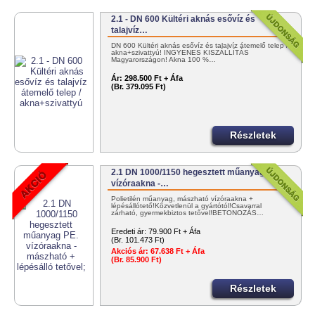
2.1 - DN 600 Kültéri aknás esővíz és
talajvíz…
DN 600 Kültéri aknás esővíz és talajvíz átemelő telep /
akna+szivattyú! INGYENES KISZÁLLÍTÁS
Magyarországon! Akna 100 %…
Ár:
298.500 Ft + Áfa
(Br. 379.095 Ft)
Részletek
2.1 DN 1000/1150 hegesztett műanyag PE.
vízóraakna -…
Polietilén műanyag, mászható vízóraakna +
lépésállótető!Közvetlenül a gyártótól!Csavarral
zárható, gyermekbiztos tetővel!BETONOZÁS…
Eredeti ár:
79.900 Ft + Áfa
(Br. 101.473 Ft)
Akciós ár:
67.638 Ft + Áfa
(Br. 85.900 Ft)
Részletek