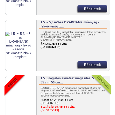
Részletek
1.5. ~ 5,3 m3-es DRAINTANK műanyag -
fekvő - esővíz…
~ 5,3 m3-es PO. - poliolefin - műanyag fekvő szögletes
esővíz szikkasztó tartály - KOMPLETT! 50 ÉV
ALAPANYAG GARANCIA!MAGYAR
GYÁRTMÁNY!100%-BAN…
Ár:
549.900 Ft + Áfa
(Br. 698.373 Ft)
Részletek
1.5. Szögletes aknatest magasítás, 55 cm x
55 cm, 50 cm…
SZÖGLETES AKNA magasítás bármelyik 55x55 cm
alapterületű aknánkhoz! Méretek: SZ55xH55xM50 cm!
Szögletes kialakítás, erősített kivitel! 30/383-
4000 info@tartalygyar.hu
Eredeti ár:
26.900 Ft + Áfa
(Br. 34.163 Ft)
Akciós ár:
23.900 Ft + Áfa
(Br. 30.353 Ft)