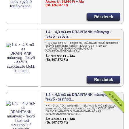
Akciós ár:
99.990 Ft + Áfa
(Br. 126.987 Ft)
Részletek
1.4. ~ 4,3 m3-es DRAINTANK műanyag -
fekvő - esővíz…
~ 4,3 m3-es PO. - poliolefin - műanyag fekvő szögletes
esővíz szikkasztó tartály - KOMPLETT! 50 ÉV
ALAPANYAG GARANCIA!MAGYAR
GYÁRTMÁNY!100%-BAN…
Ár:
399.900 Ft + Áfa
(Br. 507.873 Ft)
Részletek
1.4. ~ 4,3 m3-es DRAINTANK műanyag -
fekvő - tisztított…
~ 4 m3-es PO. - poliolefin - műanyag fekvő szögletes
szennyvíz/szürkevíz szikkasztó tartály - KOMPLETT!
50 ÉV ALAPANYAG GARANCIA!MAGYAR
GYÁRTMÁNY!100%-BAN…
Ár:
399.900 Ft + Áfa
(Br. 507.873 Ft)