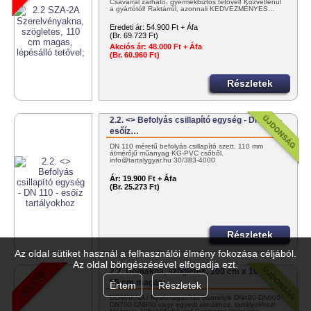
Csavarral zárható, gyermekbiztos tetővel! Közvetlenül
a gyártótól! Raktárról, azonnali KEDVEZMÉNYES…
Eredeti ár:
54.900 Ft + Áfa
(Br. 69.723 Ft)
Akciós ár:
48.000 Ft + Áfa
(Br. 60.960 Ft)
Részletek
2.2. <> Befolyás csillapító egység - DN 110 -
esőíz…
DN 110 méretű befolyás csillapító szett. 110 mm
átmérőjű műanyag KG-PVC csőből.
info@tartalygyar.hu 30/383-4000
Ár:
19.900 Ft + Áfa
(Br. 25.273 Ft)
Részletek
Az oldal sütiket használ a felhasználói élmény fokozása céljából.
Az oldal böngészésével elfogadja ezt.
2.2. Dómakna, szögletes, 100 cm x 100 cm,
55 cm magas;
Értem
Részletek
DÓMAKNA / Nyakmagasítás bármelyik DN480-DN600-
DN700-DN800 vagy egyedi aknákhoz, tartályokhoz!