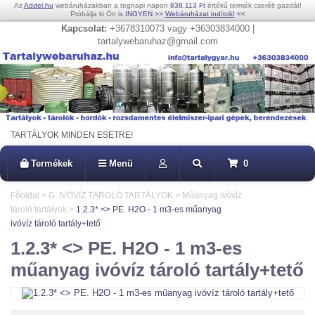
Az
Addel.hu
webáruházakban a tegnapi napon
838.113 Ft
értékű termék cserélt gazdát!
Próbálja ki Ön is
INGYEN
>>
Webáruházat indítok!
<<
Kapcsolat:
+3678310073 vagy +36303834000 |
tartalywebaruhaz@gmail.com
TARTÁLYOK MINDEN ESETRE!
Termékek
Menü
0
Főoldal
>
G. IVÓVÍZ TÁROLÓ TARTÁLYOK
>
Műanyag ivóvíz
tároló tartályok
>
1.2.3* <> PE. H2O - 1 m3-es műanyag
ivóvíz tároló tartály+tető
1.2.3* <> PE. H2O - 1 m3-es
műanyag ivóvíz tároló tartály+tető