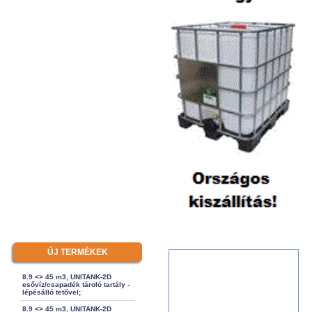
ÚJ TERMÉKEK
8.9 <> 45 m3, UNITANK-2D
esővíz/csapadék tároló tartály -
lépésálló tetővel;
8.9 <> 45 m3, UNITANK-2D