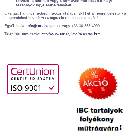
tervező, a statikus vagy a kőműves méretezze a helyi
viszonyok figyelembevételével!
Gyártás: ha nincs raktáron, akkor általában 2-4 hét a megrendeléstől - a
megrendelést követő visszaigazoló e-mailban jelezzük!
Egyéb infók:
info@tartalygyar.hu
vagy +36-30-383-4000
Telepítési útmutatók:
http://www.tartaly.info/telepites.html