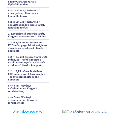
szennyvíztároló tartály -
lépésálló tetővel;
8.8 <> 40 m3, UNITANK-2D
szennyvíztároló tartály -
lépésálló tetővel;
8.8 <> 40 m3, UNITANK-2D
esővíz/csapadék tároló tartály -
lépésálló tetővel;
1. Levegőztető buborék tartály
Kegyedi rendszerhez - 125 liter;
1.2. ~ 2,25 m3-es DrainTank
ECO műanyag - fekvő szögletes
- szürkevíz szikkasztó blokk -
komplett;
1.2. ~ 2,2 m3-es DrainTank ECO
műanyag - fekvő szögletes -
tisztított szennyvíz / szürkevíz
szikkasztó blokk - komplett;
1.2. ~ 2,25 m3-es DrainTank
ECO műanyag - fekvő szögletes
- esővíz szikkasztó blokk -
komplett;
5.<> 6 m - Növényi
szűrőmedence Kegyedi
rendszerhez;
4.<> 5 m - Növényi
szűrőmedence Kegyedi
rendszerhez;
Olcsóbbat.hu