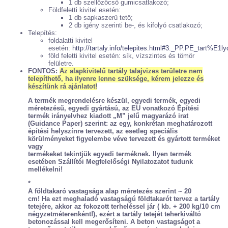
1 db szellőzőcső gumicsatlakozó;
Földfeletti kivitel esetén:
1 db sapkaszerű tető;
2 db igény szerinti be-, és kifolyó csatlakozó;
Telepítés:
foldalatti kivitel
esetén:
http://tartaly.info/telepites.html#3._PP.PE_tart%E
föld feletti kivitel esetén: sík, vízszintes és tömör
felületre.
FONTOS:
Az alapkivitelű tartály talajvizes területre nem
telepíthető, ha ilyenre lenne szüksége, kérem jelezze és
készítünk rá ajánlatot!
A termék megrendelésre készül, egyedi termék, egyedi
méretezésű, egyedi gyártású, az EU vonatkozó Építési
termék irányelvhez kiadott „M” jelű magyarázó irat
(Guidance Paper) szerint: az egy, konkrétan meghatározott
építési helyszínre tervezett, az esetleg speciális
körülményeket figyelembe véve tervezett és gyártott terméket
vagy
termékeket tekintjük egyedi terméknek. Ilyen termék
esetében Szállítói Megfelelőségi Nyilatozatot tudunk
mellékelni!
*
A földtakaró vastagsága alap méretezés szerint ~ 20
cm! Ha ezt meghaladó vastagságú földtakarót tervez a tartály
tetejére, akkor az fokozott terheléssel jár ( kb. + 200 kg/10 cm
négyzetméterenként!), ezért a tartály tetejét teherkiváltó
betonozással kell megerősíteni. A beton vastagságot a