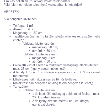
1 m3-es polietilén műanyag ivóvíz tároló tartály
Föld feletti és földbe telepíthető változatban is készítjük!
MÉRETEK:
Álló hengeres kivitelben:
Térfogat: 1 m3;
Átmérő: ~ 95 cm;
Magasság: ~ 150 cm;
Tisztító-búvónyílás ( a tartály tetején elhelyezve, a széle mellé
eltolva):
földalatti kivitel esetén:
magasság: 20 cm;
átmérő: ~ 60 cm;
földfeletti kivitel esetén:
magasság: 5 cm;
átmérő: ~ 60 cm;
Földalatti kivitel esetén a földtakaró vastagság: alapkivitelben
max. 25 cm ( igény esetén növelhető);
A tartályok 1 g/cm3 sűrűségű anyagra és max. 30 °C-ra vannak
méretezve!
Elhelyezés: sík, vízszintes és tömör felületre.
Kialakítás: álló hengeres (elvileg fekvő hengeres is lehet);
Tartozékok:
Földalatti kivitel esetén:
1 db lépésálló műanyag zöldterületi fedlap - max.
200 kg teherbírással;
2 db igény szerinti méretű be-, és kifolyó
gumicsatlakozó;