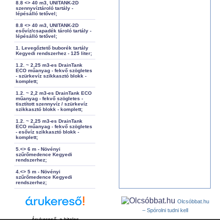
8.8 <> 40 m3, UNITANK-2D
szennyvíztároló tartály -
lépésálló tetővel;
8.8 <> 40 m3, UNITANK-2D
esővíz/csapadék tároló tartály -
lépésálló tetővel;
1. Levegőztető buborék tartály
Kegyedi rendszerhez - 125 liter;
1.2. ~ 2,25 m3-es DrainTank
ECO műanyag - fekvő szögletes
- szürkevíz szikkasztó blokk -
komplett;
1.2. ~ 2,2 m3-es DrainTank ECO
műanyag - fekvő szögletes -
tisztított szennyvíz / szürkevíz
szikkasztó blokk - komplett;
1.2. ~ 2,25 m3-es DrainTank
ECO műanyag - fekvő szögletes
- esővíz szikkasztó blokk -
komplett;
5.<> 6 m - Növényi
szűrőmedence Kegyedi
rendszerhez;
4.<> 5 m - Növényi
szűrőmedence Kegyedi
rendszerhez;
Olcsóbbat.hu
– Spórolni tudni kell
Árukereső, a hiteles