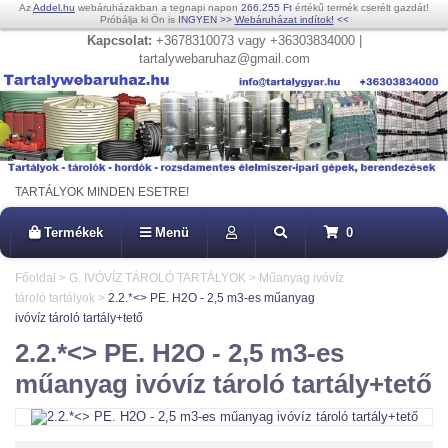
Az
Addel.hu
webáruházakban a tegnapi napon
266.255 Ft
értékű termék cserélt gazdát!
Próbálja ki Ön is
INGYEN
>>
Webáruházat indítok!
<<
Kapcsolat:
+3678310073 vagy +36303834000 |
tartalywebaruhaz@gmail.com
TARTÁLYOK MINDEN ESETRE!
Termékek
Menü
0
Főoldal
>
G. IVÓVÍZ TÁROLÓ TARTÁLYOK
>
Műanyag ivóvíz
tároló tartályok
>
2.2.*<> PE. H2O - 2,5 m3-es műanyag
ivóvíz tároló tartály+tető
2.2.*<> PE. H2O - 2,5 m3-es
műanyag ivóvíz tároló tartály+tető