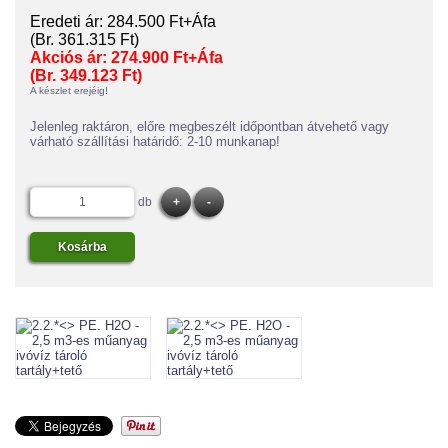
Eredeti ár:
284.500 Ft+Áfa
(Br. 361.315 Ft)
Akciós ár:
274.900 Ft+Áfa
(Br. 349.123 Ft)
A készlet erejéig!
Jelenleg raktáron, előre megbeszélt időpontban átvehető vagy
várható szállítási határidő: 2-10 munkanap!
db