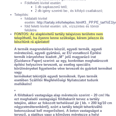
Földfeletti kivitel esetén:
1 db sapkaszerű tető;
2 db igény szerinti be-, és kifolyó csatlakozó;
Telepítés:
foldalatti kivitel
esetén:
http://tartaly.info/telepites.html#3._PP.PE_tart%E
föld feletti kivitel esetén: sík, vízszintes és tömör
felületre.
FONTOS: Az alapkivitelű tartály talajvizes területre nem
telepíthető, ha ilyenre lenne szüksége, kérem jelezze és
készítünk rá ajánlatot!
A termék megrendelésre készül, egyedi termék, egyedi
méretezésű, egyedi gyártású, az EU vonatkozó Építési
termék irányelvhez kiadott „M” jelű magyarázó irat
(Guidance Paper) szerint: az egy, konkrétan meghatározott
építési helyszínre tervezett, az esetleg speciális
körülményeket figyelembe véve tervezett és gyártott terméket
vagy
termékeket tekintjük egyedi terméknek. Ilyen termék
esetében Szállítói Megfelelőségi Nyilatozatot tudunk
mellékelni!
*
A földtakaró vastagsága alap méretezés szerint ~ 20 cm! Ha
ezt meghaladó vastagságú földtakarót tervez a tartály
tetejére, akkor az fokozott terheléssel jár ( kb. + 200 kg/10 cm
négyzetméterenként!), ezért a tartály tetejét teherkiváltó
betonozással kell megerősíteni. A beton vastagságot a
tervező, a statikus vagy a kőműves méretezze a helyi