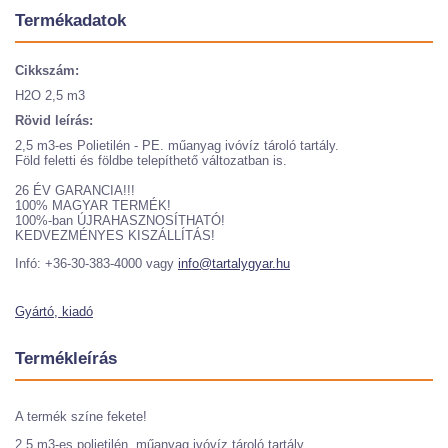
Termékadatok
Cikkszám:
H2O 2,5 m3
Rövid leírás:
2,5 m3-es Polietilén - PE. műanyag ivóvíz tároló tartály.
Föld feletti és földbe telepíthető változatban is.
26 ÉV GARANCIA!!!
100% MAGYAR TERMÉK!
100%-ban ÚJRAHASZNOSÍTHATÓ!
KEDVEZMÉNYES KISZÁLLÍTÁS!
Infó: +36-30-383-4000 vagy
info@tartalygyar.hu
Gyártó, kiadó
Termékleírás
A termék színe fekete!
2,5 m3-es polietilén műanyag ivóvíz tároló tartály