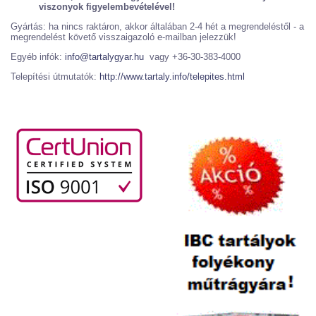
viszonyok figyelembevételével!
Gyártás: ha nincs raktáron, akkor általában 2-4 hét a megrendeléstől - a
megrendelést követő visszaigazoló e-mailban jelezzük!
Egyéb infók:
info@tartalygyar.hu
vagy +36-30-383-4000
Telepítési útmutatók:
http://www.tartaly.info/telepites.html