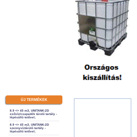
ÚJ TERMÉKEK
8.9 <> 45 m3, UNITANK-2D
esővíz/csapadék tároló tartály -
lépésálló tetővel;
8.9 <> 45 m3, UNITANK-2D
szennyvíztároló tartály -
lépésálló tetővel;