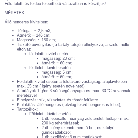
Föld feletti és földbe telepíthető változatban is készítjük!
MÉRETEK:
Álló hengeres kivitelben:
Térfogat: ~ 2,5 m3;
Átmérő: ~ 146 cm;
Magasság: ~ 150 cm;
Tisztító-búvónyílás ( a tartály tetején elhelyezve, a széle mellé
eltolva):
földalatti kivitel esetén:
magasság: 20 cm;
átmérő: ~ 60 cm;
földfeletti kivitel esetén:
magasság: 5 cm;
átmérő: ~ 60 cm;
Földalatti kivitel esetén a földtakaró vastagság: alapkivitelben
max. 25 cm ( igény esetén növelhető);
A tartályok 1 g/cm3 sűrűségű anyagra és max. 30 °C-ra vannak
méretezve!
Elhelyezés: sík, vízszintes és tömör felületre.
Kialakítás: álló hengeres ( elvileg fekvő hengeres is lehet);
Tartozékok:
Földalatti kivitel esetén:
1 db lépésálló műanyag zöldterületi fedlap - max.
200 kg teherbírással;
2 db igény szerinti méretű be-, és kifolyó
gumicsatlakozó;
1 db szellőzőcső gumicsatlakozó;