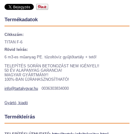
Termékadatok
Cikkszám:
TITAN F-6
Rövid leírás:
6 m3-es műanyag PE. tűzoltóvíz gyűjtőtartály + tető!
TELEPÍTÉS SORÁN BETONOZÁST NEM IGÉNYEL!!
50 ÉV ALAPANYAG GARANCIA!
MAGYAR GYÁRTMÁNY!
100%-BAN ÚJRAHASZNOSÍTHATÓ!
info@tartalygyar.hu
0036303834000
Gyártó, kiadó
Termékleírás