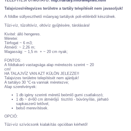
TELEPÍTÉSI ÚTMUTATÓ:
http://tartaly.info/telepites.html
Talajvizes/rétegvizes területre a tartály telepítését nem javasoljuk!
A földbe süllyeszthető műanyag tartályok poli-etilénből készülnek.
Tűzi-víz, tűzoltóvíz, oltóvíz gyűjtésére, tárolására!
Kivitel: álló hengeres.
Méretei:
Térfogat ~ 6 m3;
Átmérő: ~ 2,26 m;
Magasság: ~ 1,5 m + ~ 20 cm nyak;
FONTOS:
A földtakaró vastagsága alap méretezés szerint ~ 20
cm!
HA TALAJVÍZ VAN AZT KÜLÖN JELEZZE!!
Talajvizes területre telepítését nem ajánljuk!
A tartályo 30 °C-ra vannak méretezve;
Alap szerelvények:
1 db igény szerinti méretű beömlő gumi csatlakozó;
1 db ~ d=60 cm átmérőjű tisztító - búvónyílás, járható
sapkaszerű tetővel,
belső merevítések.
OPCIÓ:
Tűzi-víz szívócsonk kialakítás opcióban kérhető!