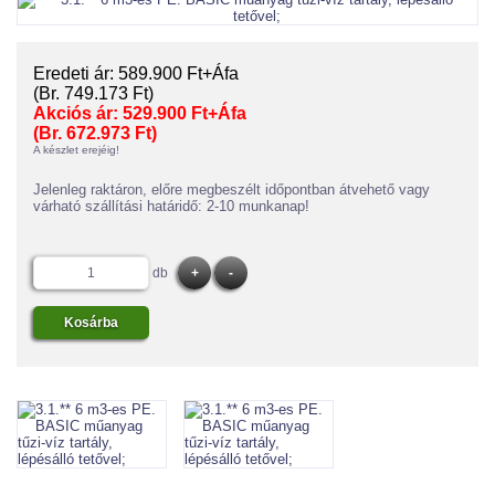
Eredeti ár:
589.900 Ft+Áfa
(Br. 749.173 Ft)
Akciós ár:
529.900 Ft+Áfa
(Br. 672.973 Ft)
A készlet erejéig!
Jelenleg raktáron, előre megbeszélt időpontban átvehető vagy
várható szállítási határidő: 2-10 munkanap!
db