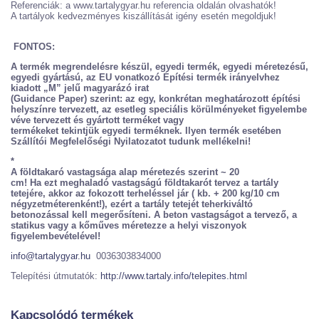
Referenciák: a www.tartalygyar.hu referencia oldalán olvashatók!
A tartályok kedvezményes kiszállítását igény esetén megoldjuk!
FONTOS:
A termék megrendelésre készül, egyedi termék, egyedi méretezésű,
egyedi gyártású, az EU vonatkozó Építési termék irányelvhez
kiadott „M” jelű magyarázó irat
(Guidance Paper) szerint: az egy, konkrétan meghatározott építési
helyszínre tervezett, az esetleg speciális körülményeket figyelembe
véve tervezett és gyártott terméket vagy
termékeket tekintjük egyedi terméknek. Ilyen termék esetében
Szállítói Megfelelőségi Nyilatozatot tudunk mellékelni!
*
A földtakaró vastagsága alap méretezés szerint ~ 20
cm! Ha ezt meghaladó vastagságú földtakarót tervez a tartály
tetejére, akkor az fokozott terheléssel jár ( kb. + 200 kg/10 cm
négyzetméterenként!), ezért a tartály tetejét teherkiváltó
betonozással kell megerősíteni. A beton vastagságot a tervező, a
statikus vagy a kőműves méretezze a helyi viszonyok
figyelembevételével!
info@tartalygyar.hu
0036303834000
Telepítési útmutatók:
http://www.tartaly.info/telepites.html
Kapcsolódó termékek