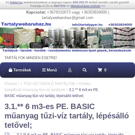
Az
Addel.hu
webáruházakban a tegnapi napon
409.050 Ft
értékű termék cserélt gazdát!
Próbálja ki Ön is
INGYEN
>>
Webáruházat indítok!
<<
Kapcsolat:
+3678310073 vagy +36303834000 |
tartalywebaruhaz@gmail.com
TARTÁLYOK MINDEN ESETRE!
Termékek
Menü
0
Főoldal
>
I. TŰZI-VÍZ TÁROLÓ TARTÁLYOK
>
Földbe
telepíthető műanyag tűzi-víz tartályok
>
3.1.** 6 m3-es PE.
BASIC műanyag tűzi-víz tartály, lépésálló tetővel;
3.1.** 6 m3-es PE. BASIC
műanyag tűzi-víz tartály, lépésálló
tetővel;