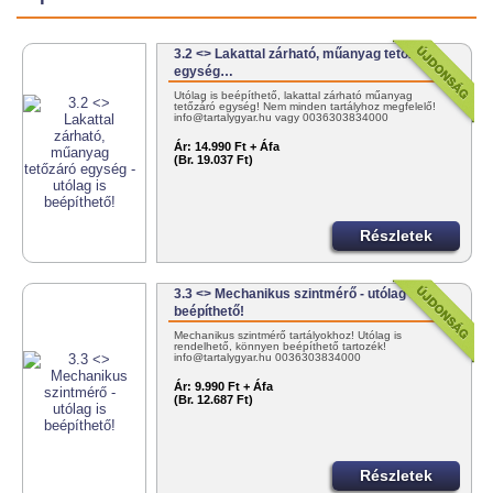
3.2 <> Lakattal zárható, műanyag tetőzáró
egység…
Utólag is beépíthető, lakattal zárható műanyag
tetőzáró egység! Nem minden tartályhoz megfelelő!
info@tartalygyar.hu vagy 0036303834000
Ár:
14.990 Ft + Áfa
(Br. 19.037 Ft)
Részletek
3.3 <> Mechanikus szintmérő - utólag is
beépíthető!
Mechanikus szintmérő tartályokhoz! Utólag is
rendelhető, könnyen beépíthető tartozék!
info@tartalygyar.hu 0036303834000
Ár:
9.990 Ft + Áfa
(Br. 12.687 Ft)
Részletek