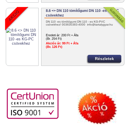
8.6 <> DN 110 tömítőgumi DN 110 -es KG-PC
csövekhez
DN 110 -es tömítógumi DN 110 - es KG-PVC
csövekhez! 003630383-4000 info@tartalygyar.hu
Eredeti ár:
200 Ft + Áfa
(Br. 254 Ft)
Akciós ár:
99 Ft + Áfa
(Br. 126 Ft)
Részletek