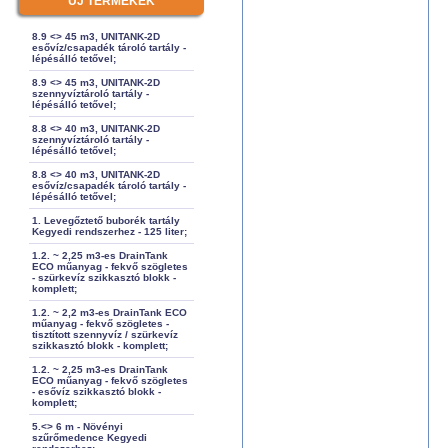
ÚJ TERMÉKEK
8.9 <> 45 m3, UNITANK-2D
esővíz/csapadék tároló tartály -
lépésálló tetővel;
8.9 <> 45 m3, UNITANK-2D
szennyvíztároló tartály -
lépésálló tetővel;
8.8 <> 40 m3, UNITANK-2D
szennyvíztároló tartály -
lépésálló tetővel;
8.8 <> 40 m3, UNITANK-2D
esővíz/csapadék tároló tartály -
lépésálló tetővel;
1. Levegőztető buborék tartály
Kegyedi rendszerhez - 125 liter;
1.2. ~ 2,25 m3-es DrainTank
ECO műanyag - fekvő szögletes
- szürkevíz szikkasztó blokk -
komplett;
1.2. ~ 2,2 m3-es DrainTank ECO
műanyag - fekvő szögletes -
tisztított szennyvíz / szürkevíz
szikkasztó blokk - komplett;
1.2. ~ 2,25 m3-es DrainTank
ECO műanyag - fekvő szögletes
- esővíz szikkasztó blokk -
komplett;
5.<> 6 m - Növényi
szűrőmedence Kegyedi