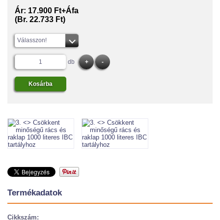
Ár:
17.900 Ft+Áfa
(Br. 22.733 Ft)
Válasszon!
db
Termékadatok
Cikkszám: