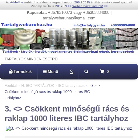
Az
Addel.hu
webáruházakban a tegnapi napon
266.255 Ft
értékű termék cserélt gazdát!
Próbálja ki Ön is
INGYEN
>>
Webáruházat indítok!
<<
Kapcsolat:
+3678310073 vagy +36303834000 |
tartalywebaruhaz@gmail.com
TARTÁLYOK MINDEN ESETRE!
Termékek
Menü
0
Főoldal
>
H. IBC TARTÁLYOK
>
IBC tartály rácsok
>
3. <>
Csökkent minőségű rács és raklap 1000 literes IBC
tartályhoz
3. <> Csökkent minőségű rács és
raklap 1000 literes IBC tartályhoz