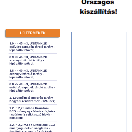
ÚJ TERMÉKEK
8.9 <> 45 m3, UNITANK-2D
esővíz/csapadék tároló tartály -
lépésálló tetővel;
8.9 <> 45 m3, UNITANK-2D
szennyvíztároló tartály -
lépésálló tetővel;
8.8 <> 40 m3, UNITANK-2D
szennyvíztároló tartály -
lépésálló tetővel;
8.8 <> 40 m3, UNITANK-2D
esővíz/csapadék tároló tartály -
lépésálló tetővel;
1. Levegőztető buborék tartály
Kegyedi rendszerhez - 125 liter;
1.2. ~ 2,25 m3-es DrainTank
ECO műanyag - fekvő szögletes
- szürkevíz szikkasztó blokk -
komplett;
1.2. ~ 2,2 m3-es DrainTank ECO
műanyag - fekvő szögletes -
tisztított szennyvíz / szürkevíz