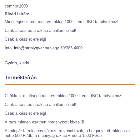
csmribc1000
Rövid leírás:
Minőségcsökkent rács és raklap 1000 literes IBC tartályokhoz!
Csak a rács és a raklap a ballon nélkül!
Csak a készlet erejéig!
Info:
info@tartalygyar.hu
vagy 30/383-4000
Gyártó, kiadó
Termékleírás
Csökkent minőségű rács és raklap 1000 literes IBC tartályokhoz!
Csak a rács és a raklap a ballon nélkül!
Csak a készlet erejéig!
A rács minden esetben horganyzott kivitelű!
Az alapár fa raklapos változatra vonatkozik, a horganyzott raklapos +
nettó 500 Ft/db, a műanyag raklap + nettó 1500 Ft/db.