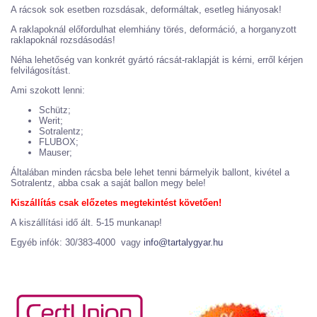
A rácsok sok esetben rozsdásak, deformáltak, esetleg hiányosak!
A raklapoknál előfordulhat elemhiány törés, deformáció, a horganyzott
raklapoknál rozsdásodás!
Néha lehetőség van konkrét gyártó rácsát-raklapját is kérni, erről kérjen
felvilágosítást.
Ami szokott lenni:
Schütz;
Werit;
Sotralentz;
FLUBOX;
Mauser;
Általában minden rácsba bele lehet tenni bármelyik ballont, kivétel a
Sotralentz, abba csak a saját ballon megy bele!
Kiszállítás csak előzetes megtekintést követően!
A kiszállítási idő ált. 5-15 munkanap!
Egyéb infók: 30/383-4000 vagy
info@tartalygyar.hu