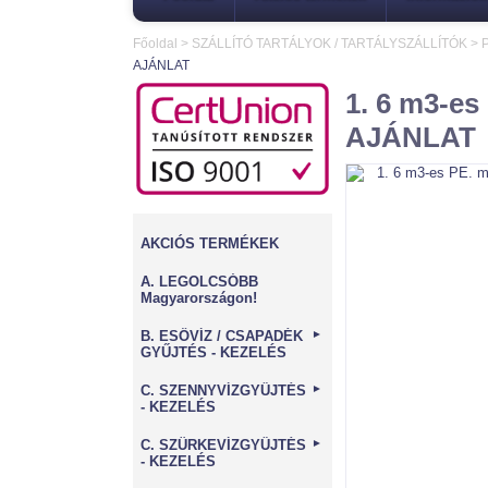
Főoldal
>
SZÁLLÍTÓ TARTÁLYOK / TARTÁLYSZÁLLÍTÓK
>
P
AJÁNLAT
1. 6 m3-es
AJÁNLAT
AKCIÓS TERMÉKEK
A. LEGOLCSÓBB
Magyarországon!
B. ESŐVÍZ / CSAPADÉK
►
GYŰJTÉS - KEZELÉS
C. SZENNYVÍZGYŰJTÉS
►
- KEZELÉS
C. SZÜRKEVÍZGYŰJTÉS
►
- KEZELÉS