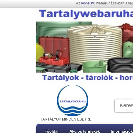
Az
Addel.hu
webáruházakban a te
TARTÁLYOK MINDEN ESETRE!
Főoldal
Akciós termékek
Információk