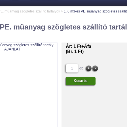
E. műanyag szögletes szállító tartályok
>
1. 6 m3-es PE. műanyag szögletes szállító
 PE. műanyag szögletes szállító tartá
Ár:
1 Ft+Áfa
(Br. 1 Ft)
db