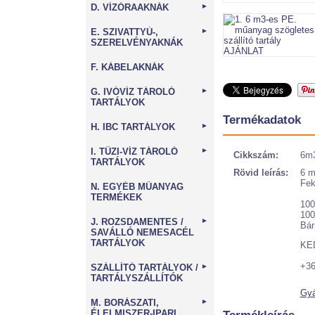
D. VÍZÓRAAKNÁK
►
E. SZIVATTYÚ-,
►
SZERELVÉNYAKNÁK
F. KÁBELAKNÁK
G. IVÓVÍZ TÁROLÓ
►
TARTÁLYOK
Termékadatok
H. IBC TARTÁLYOK
►
I. TŰZI-VÍZ TÁROLÓ
►
Cikkszám:
6m
TARTÁLYOK
Rövid leírás:
6 m
Fek
N. EGYÉB MŰANYAG
TERMÉKEK
10
10
J. ROZSDAMENTES /
►
Bár
SAVÁLLÓ NEMESACÉL
TARTÁLYOK
KE
+3
SZÁLLÍTÓ TARTÁLYOK /
►
TARTÁLYSZÁLLÍTÓK
Gyá
M. BORÁSZATI,
►
ÉLELMISZER-IPARI