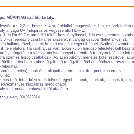
pe. MŰANYAG szállító tartály.
lesség = ~ 2,2 m, hossz ~ 4 m, ( oldalfal )magasság ~ 1 m; az ívelt födém t
tály anyaga UV / időjárás és vegyszerálló HD-PE.
s: 1 db D= 60 CM átmérőjű töltő - kezelő nyílással, 1db cseppmentesen zárhat
b 3"-os leeresztő csonkkal és rászerelt műanyag csappal (lehet 2"-os is);
2 db hullámtörővel, fakkok közötti nyomáskiegyenlítéssel; Szükség szerinti m
ík tele platóra! Ha csak alváz van, akkor külön hordózó feleületet kell készíte
artály lefogatása a vázhoz acélsodronnyal történik. A tartályon található lefog
pra szemes horog csatlakozik. Az acélsodronyt menetes kötélfeszítővel látjuk
/ kötélfeszítővel a platóhoz rögzíthető (a rögzítő kötél és kötélszem része az á
 feladata).
tóról leemelés): csak üres állapotban, erre kialakított pontokon emelve!
6 hét.
zínes tető, létra, közlekedő folyosó, egyéb csapok, csonkok, szintjelző, stb.;
 Kedvezményes kiszállítás megoldható!
ály vízzárósági próbával kerül átadásra.
ar.hu
vagy 30/2985814