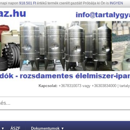
gnapi napon
918.501 Ft
értékű termék cserélt gazdát! Próbálja ki Ön is
INGYEN
Kapcsolat:
+3678310073 vagy +36303834000 | tarta
▾
ÁSZF
Dokumentumok
▾