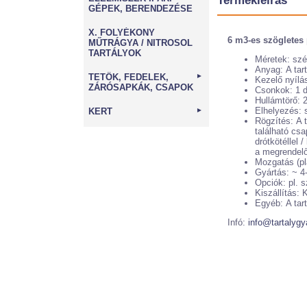
Termékleírás
GÉPEK, BERENDEZÉSE
X. FOLYÉKONY
6 m3-es szögletes 
MŰTRÁGYA / NITROSOL
TARTÁLYOK
Méretek: szé
Anyag: A tar
TETŐK, FEDELEK,
►
Kezelő nyílá
ZÁRÓSAPKÁK, CSAPOK
Csonkok: 1 d
Hullámtörő: 
Elhelyezés: s
KERT
►
Rögzítés: A t
található csa
drótkötéllel 
a megrendelő
Mozgatás (pla
Gyártás: ~ 4-
Opciók: pl. s
Kiszállítás:
Egyéb: A tart
Infó:
info@tartalygy