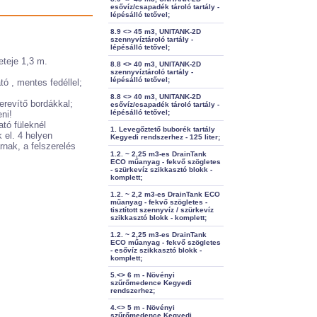
esővíz/csapadék tároló tartály -
lépésálló tetővel;
8.9 <> 45 m3, UNITANK-2D
szennyvíztároló tartály -
lépésálló tetővel;
eteje 1,3 m.
8.8 <> 40 m3, UNITANK-2D
szennyvíztároló tartály -
lépésálló tetővel;
ó , mentes fedéllel;
8.8 <> 40 m3, UNITANK-2D
erevítő bordákkal;
esővíz/csapadék tároló tartály -
lépésálló tetővel;
ni!
ató füleknél
1. Levegőztető buborék tartály
 el. 4 helyen
Kegyedi rendszerhez - 125 liter;
rnak, a felszerelés
1.2. ~ 2,25 m3-es DrainTank
ECO műanyag - fekvő szögletes
- szürkevíz szikkasztó blokk -
komplett;
1.2. ~ 2,2 m3-es DrainTank ECO
műanyag - fekvő szögletes -
tisztított szennyvíz / szürkevíz
szikkasztó blokk - komplett;
1.2. ~ 2,25 m3-es DrainTank
ECO műanyag - fekvő szögletes
- esővíz szikkasztó blokk -
komplett;
5.<> 6 m - Növényi
szűrőmedence Kegyedi
rendszerhez;
4.<> 5 m - Növényi
szűrőmedence Kegyedi