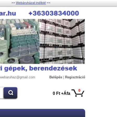
>>
Webáruházat indítok!
<<
lywebaruhaz@gmail.com
Belépés
|
Regisztráció
0
0 Ft +Áfa