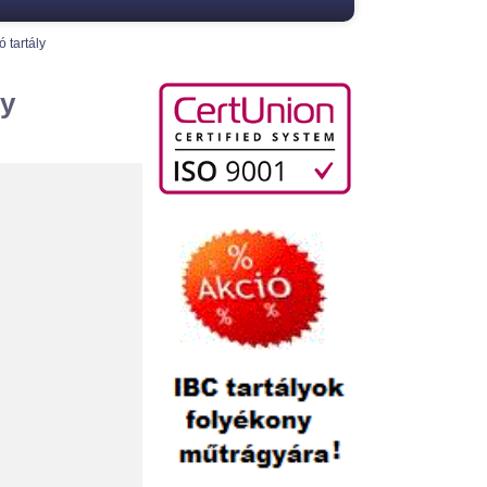
 tartály
ly