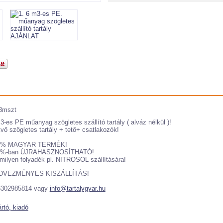
3mszt
3-es PE műanyag szögletes szállító tartály ( alváz nélkül )!
vő szögletes tartály + tető+ csatlakozók!
0% MAGYAR TERMÉK!
0%-ban ÚJRAHASZNOSÍTHATÓ!
milyen folyadék pl. NITROSOL szállítására!
DVEZMÉNYES KISZÁLLÍTÁS!
6302985814 vagy
info@tartalygyar.hu
rtó, kiadó