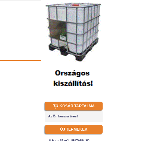
KOSÁR TARTALMA
Az Ön kosara üres!
ÚJ TERMÉKEK
8.9 <> 45 m3, UNITANK-2D