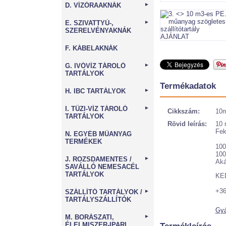
D. VÍZÓRAAKNÁK
►
E. SZIVATTYÚ-,
►
SZERELVÉNYAKNÁK
F. KÁBELAKNÁK
G. IVÓVÍZ TÁROLÓ
►
TARTÁLYOK
Termékadatok
H. IBC TARTÁLYOK
►
I. TŰZI-VÍZ TÁROLÓ
►
Cikkszám:
10
TARTÁLYOK
Rövid leírás:
10 
Fek
N. EGYÉB MŰANYAG
TERMÉKEK
10
10
J. ROZSDAMENTES /
►
Aká
SAVÁLLÓ NEMESACÉL
TARTÁLYOK
KE
+3
SZÁLLÍTÓ TARTÁLYOK /
►
TARTÁLYSZÁLLÍTÓK
Gyá
M. BORÁSZATI,
►
ÉLELMISZER-IPARI