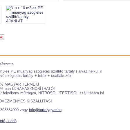
m3szmta
m3-es PE műanyag szögletes szállító tartály ( alváz nélkül )!
vő szögletes tartály + tetők + csatlakozók!
0% MAGYAR TERMÉK!
0%-ban ÚJRAHASZNOSÍTHATÓ!
r folyékony műtrágya, NITROSOL /FERTISOL szállítására is!
DVEZMÉNYES KISZÁLLÍTÁS!
6303834000 vagy
info@tartalygyar.hu
rtó, kiadó