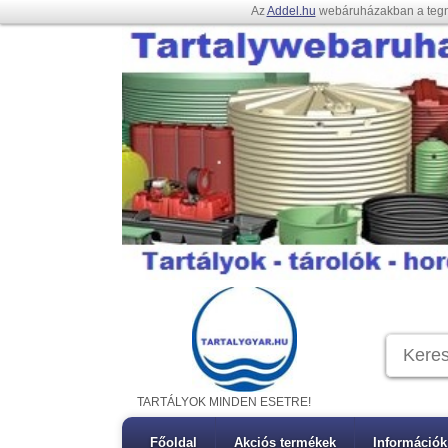
Az
Addel.hu
webáruházakban a teg
TARTÁLYOK MINDEN ESETRE!
Főoldal
Akciós termékek
Információk