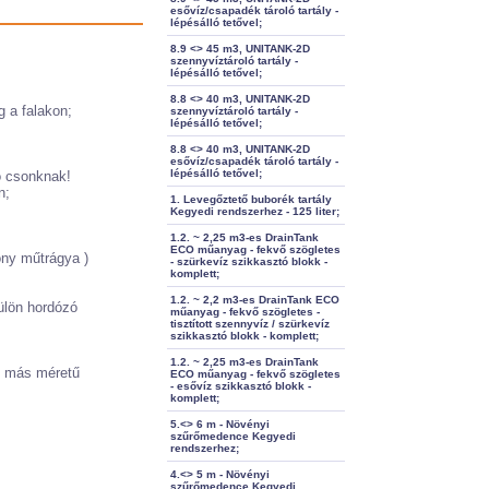
esővíz/csapadék tároló tartály -
lépésálló tetővel;
8.9 <> 45 m3, UNITANK-2D
szennyvíztároló tartály -
lépésálló tetővel;
8.8 <> 40 m3, UNITANK-2D
 a falakon;
szennyvíztároló tartály -
lépésálló tetővel;
8.8 <> 40 m3, UNITANK-2D
esővíz/csapadék tároló tartály -
lépésálló tetővel;
yó csonknak!
n;
1. Levegőztető buborék tartály
Kegyedi rendszerhez - 125 liter;
1.2. ~ 2,25 m3-es DrainTank
ECO műanyag - fekvő szögletes
ony műtrágya )
- szürkevíz szikkasztó blokk -
komplett;
1.2. ~ 2,2 m3-es DrainTank ECO
ülön hordózó
műanyag - fekvő szögletes -
tisztított szennyvíz / szürkevíz
szikkasztó blokk - komplett;
1.2. ~ 2,25 m3-es DrainTank
a, más méretű
ECO műanyag - fekvő szögletes
- esővíz szikkasztó blokk -
komplett;
5.<> 6 m - Növényi
szűrőmedence Kegyedi
rendszerhez;
4.<> 5 m - Növényi
szűrőmedence Kegyedi