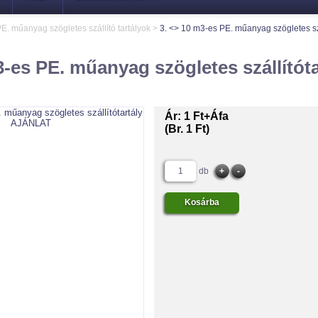
E. műanyag szögletes szállító tartályok
>
3. <> 10 m3-es PE. műanyag szögletes szá
3-es PE. műanyag szögletes szállítóta
Ár:
1 Ft+Áfa
(Br. 1 Ft)
db