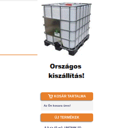
KOSÁR TARTALMA
Az Ön kosara üres!
ÚJ TERMÉKEK
8.9 <> 45 m3, UNITANK-2D