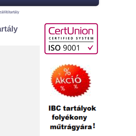
llítótartály
rtály