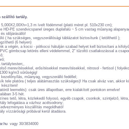
szállító tartály.
: 5,000X2,00Xh=1,3 m ívelt födémmel (plató méret pl. 510x230 cm);
e HD-PE szendvicspanel üreges duplafalú ~ 5 cm vastag műanyag alapanyag
és időjárásálló!
lló ( ha szükséges, vegyszerállósági táblázatot biztosítunk ( letölthető );
ögzíthető (6 helyen)
nk a végén, a kocsi - pótkocsi hátulján szabad helyet kell biztosítani a kifol
ri PVC gömbcsap letörés elleni védelemmel, 2" tűzoltó csatlakozással a csapo
ző;
rő;
tartálytesten;,
ső merevítésekkel, erősítésekkel merevítésekkel, nitrosol - fertisol ( folyék
 1300 kg/m3 sűrűségig!
 kezelőnyílás, műanyag, vegyszerálló fedéllel;
sík tele platóra ( teljes alátámasztás szükséges)! Ha csak alváz van, akkor k
l készíteni!
tóról leemelés): csak üres állapotban, erre kialakított pontokon emelve!
alában 3-5 hét.
zínes tető, létra, közlekedő folyosó, egyéb csapok, csonkok, szintjelző, létr
rtály lefogatása a vázhoz acélsodrony;
 Kedvezményes kiszállítás megoldható!
ály vízzárósági próbával kerül átadásra.
ar.hu
vagy 30/3834000