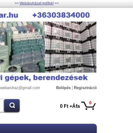
>>
Webáruházat indítok!
<<
lywebaruhaz@gmail.com
Belépés
|
Regisztráció
0
0 Ft +Áfa