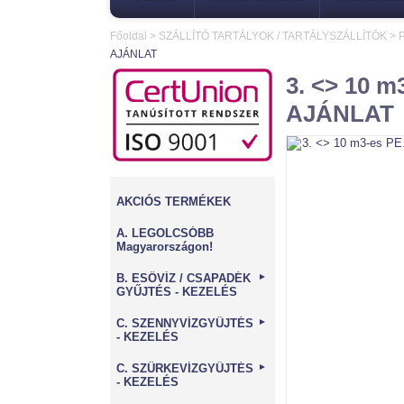
Főoldal
>
SZÁLLÍTÓ TARTÁLYOK / TARTÁLYSZÁLLÍTÓK
>
P
AJÁNLAT
3. <> 10 m
AJÁNLAT
AKCIÓS TERMÉKEK
A. LEGOLCSÓBB
Magyarországon!
B. ESŐVÍZ / CSAPADÉK
►
GYŰJTÉS - KEZELÉS
C. SZENNYVÍZGYŰJTÉS
►
- KEZELÉS
C. SZÜRKEVÍZGYŰJTÉS
►
- KEZELÉS