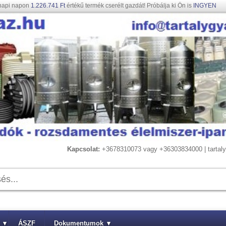
napi napon
1.226.741 Ft
értékű termék cserélt gazdát! Próbálja ki Ön is
INGYEN
Kapcsolat:
+3678310073 vagy +36303834000 | tarta
▾
ÁSZF
Dokumentumok
▾