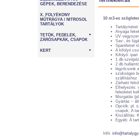
Termékleírás
GÉPEK, BERENDEZÉSE
X. FOLYÉKONY
10 m3-es szögletes 
MŰTRÁGYA / NITROSOL
TARTÁLYOK
Tartályméret
Anyaga feket
TETŐK, FEDELEK,
►
UV vegyszer 
ZÁRÓSAPKÁK, CSAPOK
Sav-, és lúgá
Spaniferrel r
A kifolyó cso
KERT
►
Kifolyó: ipa
1 db szintjel
2 db hullámtö
légzőcsonk a 
szükséges bel
szállításhoz
Zárható felső
Elhelyezés: 
feleületet kel
Mozgatás (pla
Gyártás ~ ált
Opciók: pl. s
csapok; A ta
Kiszállítás:
Egyéb: A tart
Infó:
info@tartalygy