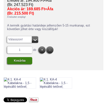
Eredeti ár:
194.900 Ft+Áfa
(Br. 247.523 Ft)
Akciós ár:
169.685 Ft+Áfa
(Br. 215.500 Ft)
A készlet erejéig!
A termék gyártási határideje jellemzően 5-15 munkanap, ezt
követően jöhet érte vagy kiszállítjuk!
Válasszon!
db