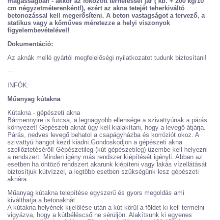
magasságban - akkor az fokozott terheléssel jár ( kb. + 200 kg/10
cm négyzetméterenként!), ezért az akna tetejét teherkiváltó
betonozással kell megerősíteni. A beton vastagságot a tervező, a
statikus vagy a kőműves méretezze a helyi viszonyok
figyelembevételével!
Dokumentáció:
Az aknák mellé gyártói megfelelőségi nyilatkozatot tudunk biztosítani!
---
INFÓK:
Műanyag kútakna
Kútakna - gépészeti akna
Bármennyire is furcsa, a legnagyobb ellensége a szivattyúnak a párás
környezet! Gépészeti aknát úgy kell kialakítani, hogy a levegő átjárja.
Párás, nedves levegő behatol a csapágyházba és korróziót okoz. A
szivattyú hangot kezd kiadni.Gondoskodjon a gépészeti akna
szellőztetéséről! Gépészetileg (kút gépészetileg) üzembe kell helyezni
a rendszert. Minden igény más rendszer kiépítését igényli. Abban az
esetben ha öntöző rendszert akarunk kiépíteni vagy lakás vízellátását
biztosítjuk kútvízzel, a legtöbb esetben szükségünk lesz gépészeti
aknára.
Műanyag kútakna telepítése egyszerű és gyors megoldás ami
kiválthatja a betonaknát.
A kútakna helyének kijelölése után a kút körül a földet ki kell termelni
vigyázva, hogy a kútbéléscső ne sérüljön. Alakítsunk ki egyenes