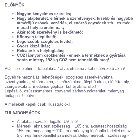
ELŐNYÖK:
Nagyon kényelmes szerelés;
Nagy alapterület, elférnek a szerelvények, kisebb és nagyobb
átmérőjű csövek, vezérlés, ellenőrző egységek stb., és még
marad hely szerelni is...;
Akár több szerelvény is beköthető;
Könnyen telepíthető;
Legolcsóbb szögletes kivitel;
Gyors kiszállítás;
Releatív kis helyfoglalás;
CO2 lábnyom csökkentés - ennek a terméknek a gyártása
során mintegy 192 kg CO2 nem termelődik meg!
PO. - poliolefinn - kábelakna / átvezetőakna / kábel átvezető akna!
Egyéb felhasználási lehetőségek: szögletes szerelvényakna,
szivattyúakna, vízóra akna, ellenőrző akna, ülepítő akna, előtéttartály,
csurgalékakna, medence gépház, kútfej akna, stb.!
Lépésálló, csúszásmentes, csavarral zárható zöldterületi műanyag
fedlappal / tetővel!
A mellékelt képek csak illusztrációk!
TULAJDONSÁGOK:
Általában saválló, lúgálló, UV álló!
Méretek: akna test szélesség ~ 105 cm, aknatest hosszúság ~
155 cm, magasság ~ 110 cm ( műanyag lépésálló fedéllel és az
5 cm-es fenékpanellel számolva); Belső méretek : szélesség ~