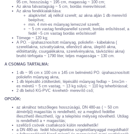
95 cm, hosszúság ~ 195 cm, magasság ~ 100 cm;
Az akna falvastagság ~ 5 cm, bordás merevítéssel.
Az akna fenékkialakítása:
alapkivitel: alj nélkül szerelt; az akna alján 1 db merevítő
beépítve;
min. 4 mm-es műanyag lemezzel szerelt;
~ 5 cm vastag fenékpanellel szerelt, bordás erősítéssel, a
fedél ~5 cm vastag bordás erősítéssel!
Tömege ~ 120 kg;
A PO. - újrahasznosított műanyag, poliolefin - kábelakna (
szerelőakna, szivattyúakna, ellenőrző akna, ülepítő akna,
előtéttartály, csurgalékakna, szerelvényakna, távközlési akna)
bruttó térfogata ~ 1790 liter, teljes magassága ~ 130 cm.
A CSOMAG TARTALMA:
1 db ~ 95 cm x 100 cm x 145 cm belméretű PO. újrahasznosított
poliolefin műanyag akna,
1 db lépésálló zöldterületi, lépésálló műanyag fedlap ~ 1mx1m -
es méretű ~ 5 cm vastag, ~ 13 kg súlyú; ~ 110 kg teherbírással;
2 db belső KG-PVC -kivehető- merevítő cső;
OPCIÓK:
az aknához tetszőleges hosszúságú, DN 480-as ( ~ 50 cm
átmérőjű) magasítás is rendelhető, ez a meglévő fedélbe
illeszthető illeszthető, így a telepítési mélység növelhető. Utólag
is rendelhető a + magasítás;
szellőző csövek csatlakozói külön rendelhetők!
a DN 480-as fedél hőszigetelése szigetelőanyaggal megoldható!