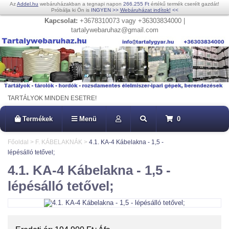
Az
Addel.hu
webáruházakban a tegnapi napon
266.255 Ft
értékű termék cserélt gazdát!
Próbálja ki Ön is
INGYEN
>>
Webáruházat indítok!
<<
Kapcsolat:
+3678310073 vagy +36303834000 |
tartalywebaruhaz@gmail.com
TARTÁLYOK MINDEN ESETRE!
Termékek
Menü
0
Főoldal
>
F. KÁBELAKNÁK
>
4.1. KA-4 Kábelakna - 1,5 -
lépésálló tetővel;
4.1. KA-4 Kábelakna - 1,5 -
lépésálló tetővel;