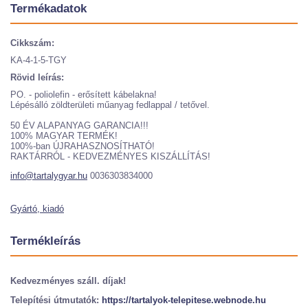
Termékadatok
Cikkszám:
KA-4-1-5-TGY
Rövid leírás:
PO. - poliolefin - erősített kábelakna!
Lépésálló zöldterületi műanyag fedlappal / tetővel.
50 ÉV ALAPANYAG GARANCIA!!!
100% MAGYAR TERMÉK!
100%-ban ÚJRAHASZNOSÍTHATÓ!
RAKTÁRRÓL - KEDVEZMÉNYES KISZÁLLÍTÁS!
info@tartalygyar.hu
0036303834000
Gyártó, kiadó
Termékleírás
Kedvezményes száll. díjak!
Telepítési útmutatók:
https://tartalyok-telepitese.webnode.hu