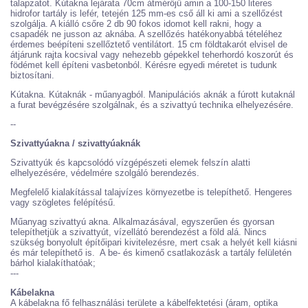
talapzatot. Kútakna lejárata 70cm átmérőjű amin a 100-150 literes
hidrofor tartály is lefér, tetején 125 mm-es cső áll ki ami a szellőzést
szolgálja. A kiálló csőre 2 db 90 fokos idomot kell rakni, hogy a
csapadék ne jusson az aknába. A szellőzés hatékonyabbá tételéhez
érdemes beépíteni szellőztető ventilátort. 15 cm földtakarót elvisel de
átjárunk rajta kocsival vagy nehezebb gépekkel teherhordó koszorút és
födémet kell építeni vasbetonból. Kérésre egyedi méretet is tudunk
biztosítani.
Kútakna. Kútaknák - műanyagból. Manipulációs aknák a fúrott kutaknál
a furat bevégzésére szolgálnak, és a szivattyú technika elhelyezésére.
--
Szivattyúakna / szivattyúaknák
Szivattyúk és kapcsolódó vízgépészeti elemek felszín alatti
elhelyezésére, védelmére szolgáló berendezés.
Megfelelő kialakítással talajvízes környezetbe is telepíthető. Hengeres
vagy szögletes felépítésű.
Műanyag szivattyú akna. Alkalmazásával, egyszerűen és gyorsan
telepíthetjük a szivattyút, vízellátó berendezést a föld alá. Nincs
szükség bonyolult építőipari kivitelezésre, mert csak a helyét kell kiásni
és már telepíthető is. A be- és kimenő csatlakozásk a tartály felületén
bárhol kialakíthatóak;
---
Kábelakna
A kábelakna fő felhasználási területe a kábelfektetési (áram, optika