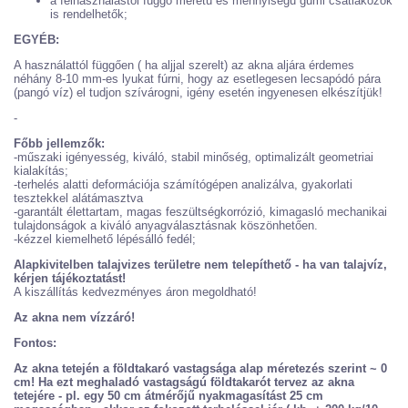
a felhasználástól függő méretű és mennyiségű gumi csatlakozók
is rendelhetők;
EGYÉB:
A használattól függően ( ha aljjal szerelt) az akna aljára érdemes
néhány 8-10 mm-es lyukat fúrni, hogy az esetlegesen lecsapódó pára
(pangó víz) el tudjon szívárogni, igény esetén ingyenesen elkészítjük!
-
Főbb jellemzők:
-műszaki igényesség, kiváló, stabil minőség, optimalizált geometriai
kialakítás;
-terhelés alatti deformációja számítógépen analizálva, gyakorlati
tesztekkel alátámasztva
-garantált élettartam, magas feszültségkorrózió, kimagasló mechanikai
tulajdonságok a kiváló anyagválasztásnak köszönhetően.
-kézzel kiemelhető lépésálló fedél;
Alapkivitelben talajvizes területre nem telepíthető - ha van talajvíz,
kérjen tájékoztatást!
A kiszállítás kedvezményes áron megoldható!
Az akna nem vízzáró!
Fontos:
Az akna tetején a földtakaró vastagsága alap méretezés szerint ~ 0
cm!
Ha ezt meghaladó vastagságú földtakarót tervez az akna
tetejére - pl. egy 50 cm átmérőjű nyakmagasítást 25 cm