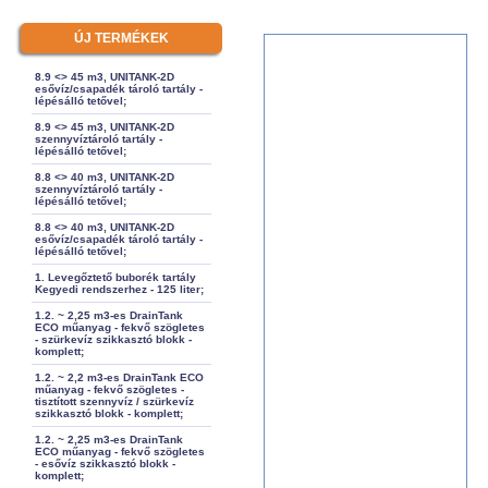
ÚJ TERMÉKEK
8.9 <> 45 m3, UNITANK-2D
esővíz/csapadék tároló tartály -
lépésálló tetővel;
8.9 <> 45 m3, UNITANK-2D
szennyvíztároló tartály -
lépésálló tetővel;
8.8 <> 40 m3, UNITANK-2D
szennyvíztároló tartály -
lépésálló tetővel;
8.8 <> 40 m3, UNITANK-2D
esővíz/csapadék tároló tartály -
lépésálló tetővel;
1. Levegőztető buborék tartály
Kegyedi rendszerhez - 125 liter;
1.2. ~ 2,25 m3-es DrainTank
ECO műanyag - fekvő szögletes
- szürkevíz szikkasztó blokk -
komplett;
1.2. ~ 2,2 m3-es DrainTank ECO
műanyag - fekvő szögletes -
tisztított szennyvíz / szürkevíz
szikkasztó blokk - komplett;
1.2. ~ 2,25 m3-es DrainTank
ECO műanyag - fekvő szögletes
- esővíz szikkasztó blokk -
komplett;