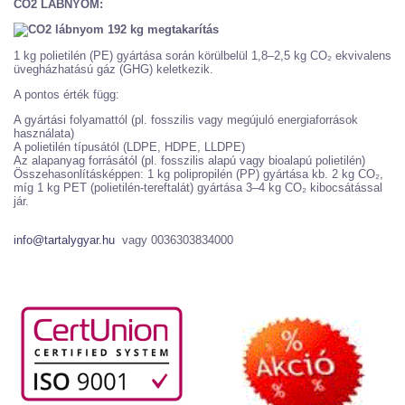
CO2 LÁBNYOM:
1 kg polietilén (PE) gyártása során körülbelül 1,8–2,5 kg CO₂ ekvivalens
üvegházhatású gáz (GHG) keletkezik.
A pontos érték függ:
A gyártási folyamattól (pl. fosszilis vagy megújuló energiaforrások
használata)
A polietilén típusától (LDPE, HDPE, LLDPE)
Az alapanyag forrásától (pl. fosszilis alapú vagy bioalapú polietilén)
Összehasonlításképpen: 1 kg polipropilén (PP) gyártása kb. 2 kg CO₂,
míg 1 kg PET (polietilén-tereftalát) gyártása 3–4 kg CO₂ kibocsátással
jár.
info@tartalygyar.hu
vagy 0036303834000