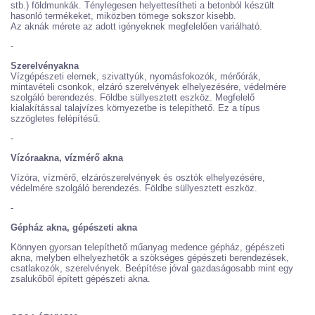
stb.) földmunkák. Ténylegesen helyettesítheti a betonból készült
hasonló termékeket, miközben tömege sokszor kisebb.
Az aknák mérete az adott igényeknek megfelelően variálható.
-
Szerelvényakna
Vízgépészeti elemek, szivattyúk, nyomásfokozók, mérőórák,
mintavételi csonkok, elzáró szerelvények elhelyezésére, védelmére
szolgáló berendezés. Földbe süllyesztett eszköz. Megfelelő
kialakítással talajvízes környezetbe is telepíthető. Ez a típus
szzögletes felépítésű.
-
Vízóraakna, vízmérő akna
Vízóra, vízmérő, elzárószerelvények és osztók elhelyezésére,
védelmére szolgáló berendezés. Földbe süllyesztett eszköz.
-
Gépház akna, gépészeti akna
Könnyen gyorsan telepíthető műanyag medence gépház, gépészeti
akna, melyben elhelyezhetők a szökséges gépészeti berendezések,
csatlakozók, szerelvények. Beépítése jóval gazdaságosabb mint egy
zsalukőből épített gépészeti akna.