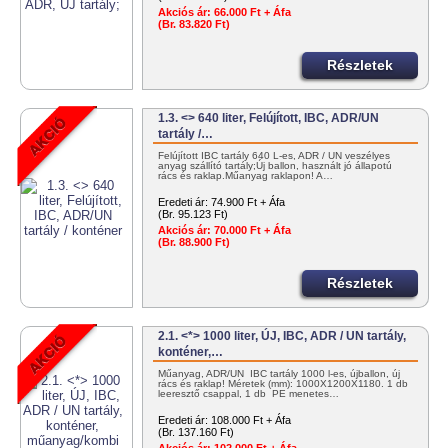
Akciós ár:
66.000 Ft + Áfa
(Br. 83.820 Ft)
Részletek
1.3. <> 640 liter, Felújított, IBC, ADR/UN
tartály /…
Felújított IBC tartály 640 L-es, ADR / UN veszélyes
anyag szállító tartály;Új ballon, használt jó állapotú
rács és raklap.Műanyag raklapon! A…
Eredeti ár:
74.900 Ft + Áfa
(Br. 95.123 Ft)
Akciós ár:
70.000 Ft + Áfa
(Br. 88.900 Ft)
Részletek
2.1. <*> 1000 liter, ÚJ, IBC, ADR / UN tartály,
konténer,…
Műanyag, ADR/UN IBC tartály 1000 l-es, újballon, új
rács és raklap! Méretek (mm): 1000X1200X1180. 1 db
leeresztő csappal, 1 db PE menetes…
Eredeti ár:
108.000 Ft + Áfa
(Br. 137.160 Ft)