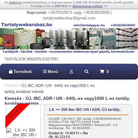
Az
Addel.hu
webáruházakban a tegnapi napon
1.226.741 Ft
értékű termék cserélt gazdát!
Próbálja ki Ön is
INGYEN
>>
Webáruházat indítok!
<<
Kapcsolat:
+3678310073 vagy +36303834000 |
tartalywebaruhaz@gmail.com
TARTÁLYOK MINDEN ESETRE!
Termékek
Menü
0
Főoldal
>
ÚJ, IBC, ADR / UN - 640L-es vagy1000 L-es
tartály, konténer mérete
Keresés - ÚJ, IBC, ADR / UN - 640L-es vagy1000 L-es tartály,
konténer mérete
1.0. <> 300 liter IBC UN / ADR, ÚJ tartály;
ÚJ ADR / UN 300 L IBC tartály; CSEREGARANCIA!
KISZÁLLÍTÁS: NETTÓ 15000 Ft/db
Magyarországon!RAKTÁRRÓL! Átfutási idő : 1-2
munkanap. Tel.: 30/3834000 …
Eredeti ár:
74.900 Ft + Áfa
(Br. 95.123 Ft)