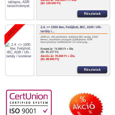
Akciós ár:
102.000 Ft + Áfa
(Br. 129.540 Ft)
Részletek
2.4. <> 1000 liter, Felújított, IBC, ADR / UN -
tartály /…
ADR-es, UN minősített, felújított IBC tartály 1000
literes, veszélyes anyagok szállítására; ADR
bizonyítványt mellékelünk! ÚJ műanyag…
Eredeti ár:
74.990 Ft + Áfa
(Br. 95.237 Ft)
Akciós ár:
70.000 Ft + Áfa
(Br. 88.900 Ft)
Részletek