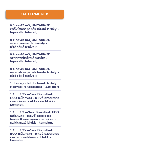
ÚJ TERMÉKEK
8.9 <> 45 m3, UNITANK-2D
esővíz/csapadék tároló tartály -
lépésálló tetővel;
8.9 <> 45 m3, UNITANK-2D
szennyvíztároló tartály -
lépésálló tetővel;
8.8 <> 40 m3, UNITANK-2D
szennyvíztároló tartály -
lépésálló tetővel;
8.8 <> 40 m3, UNITANK-2D
esővíz/csapadék tároló tartály -
lépésálló tetővel;
1. Levegőztető buborék tartály
Kegyedi rendszerhez - 125 liter;
1.2. ~ 2,25 m3-es DrainTank
ECO műanyag - fekvő szögletes
- szürkevíz szikkasztó blokk -
komplett;
1.2. ~ 2,2 m3-es DrainTank ECO
műanyag - fekvő szögletes -
tisztított szennyvíz / szürkevíz
szikkasztó blokk - komplett;
1.2. ~ 2,25 m3-es DrainTank
ECO műanyag - fekvő szögletes
- esővíz szikkasztó blokk -
komplett;