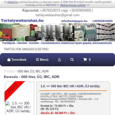
Az
Addel.hu
webáruházakban a tegnapi napon
1.226.741 Ft
értékű termék cserélt gazdát!
Próbálja ki Ön is
INGYEN
>>
Webáruházat indítok!
<<
Kapcsolat:
+3678310073 vagy +36303834000 |
tartalywebaruhaz@gmail.com
TARTÁLYOK MINDEN ESETRE!
Termékek
Menü
0
Főoldal
>
000 liter, ÚJ, IBC, ADR
Keresés - 000 liter, ÚJ, IBC, ADR
1.0. <> 300 liter IBC UN / ADR, ÚJ tartály;
ÚJ ADR / UN 300 L IBC tartály; CSEREGARANCIA!
KISZÁLLÍTÁS: NETTÓ 15000 Ft/db
Magyarországon!RAKTÁRRÓL! Átfutási idő : 1-2
munkanap. Tel.: 30/3834000 …
Eredeti ár:
74.900 Ft + Áfa
(Br. 95.123 Ft)
Akciós ár:
66.000 Ft + Áfa