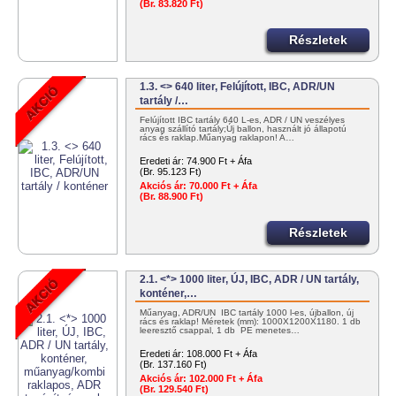
(Br. 83.820 Ft)
Részletek
1.3. <> 640 liter, Felújított, IBC, ADR/UN
tartály /…
Felújított IBC tartály 640 L-es, ADR / UN veszélyes
anyag szállító tartály;Új ballon, használt jó állapotú
rács és raklap.Műanyag raklapon! A…
Eredeti ár:
74.900 Ft + Áfa
(Br. 95.123 Ft)
Akciós ár:
70.000 Ft + Áfa
(Br. 88.900 Ft)
Részletek
2.1. <*> 1000 liter, ÚJ, IBC, ADR / UN tartály,
konténer,…
Műanyag, ADR/UN IBC tartály 1000 l-es, újballon, új
rács és raklap! Méretek (mm): 1000X1200X1180. 1 db
leeresztő csappal, 1 db PE menetes…
Eredeti ár:
108.000 Ft + Áfa
(Br. 137.160 Ft)
Akciós ár:
102.000 Ft + Áfa
(Br. 129.540 Ft)