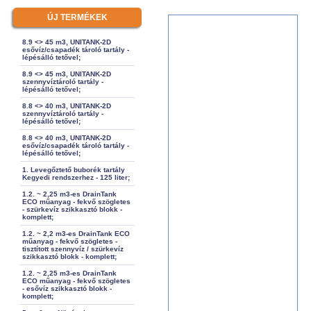
ÚJ TERMÉKEK
8.9 <> 45 m3, UNITANK-2D
esővíz/csapadék tároló tartály -
lépésálló tetővel;
8.9 <> 45 m3, UNITANK-2D
szennyvíztároló tartály -
lépésálló tetővel;
8.8 <> 40 m3, UNITANK-2D
szennyvíztároló tartály -
lépésálló tetővel;
8.8 <> 40 m3, UNITANK-2D
esővíz/csapadék tároló tartály -
lépésálló tetővel;
1. Levegőztető buborék tartály
Kegyedi rendszerhez - 125 liter;
1.2. ~ 2,25 m3-es DrainTank
ECO műanyag - fekvő szögletes
- szürkevíz szikkasztó blokk -
komplett;
1.2. ~ 2,2 m3-es DrainTank ECO
műanyag - fekvő szögletes -
tisztított szennyvíz / szürkevíz
szikkasztó blokk - komplett;
1.2. ~ 2,25 m3-es DrainTank
ECO műanyag - fekvő szögletes
- esővíz szikkasztó blokk -
komplett;