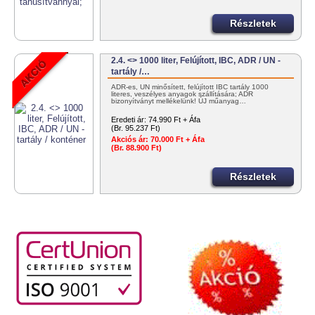
Részletek
2.4. <> 1000 liter, Felújított, IBC, ADR / UN -
tartály /…
ADR-es, UN minősített, felújított IBC tartály 1000
literes, veszélyes anyagok szállítására; ADR
bizonyítványt mellékelünk! ÚJ műanyag…
Eredeti ár:
74.990 Ft + Áfa
(Br. 95.237 Ft)
Akciós ár:
70.000 Ft + Áfa
(Br. 88.900 Ft)
Részletek