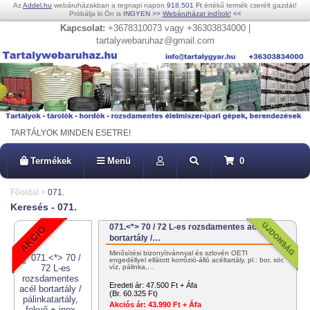
Az
Addel.hu
webáruházakban a tegnapi napon
918.501 Ft
értékű termék cserélt gazdát!
Próbálja ki Ön is
INGYEN
>>
Webáruházat indítok!
<<
Kapcsolat:
+3678310073 vagy +36303834000 |
tartalywebaruhaz@gmail.com
TARTÁLYOK MINDEN ESETRE!
Termékek
Menü
0
Főoldal
>
071.
Keresés - 071.
071.<*> 70 / 72 L-es rozsdamentes acél
bortartály /…
Minősítési bizonyítvánnyal és szlovén OÉTI
engedéllyel ellátott korrózió-álló acéltartály, pl.: bor, sör,
víz, pálinka,…
Eredeti ár:
47.500 Ft + Áfa
(Br. 60.325 Ft)
Akciós ár:
43.990 Ft + Áfa