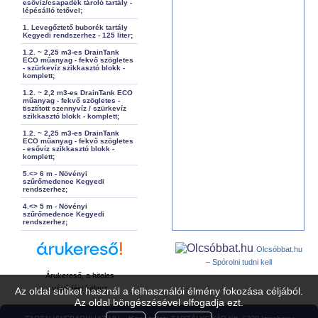
esővíz/csapadék tároló tartály -
lépésálló tetővel;
1. Levegőztető buborék tartály
Kegyedi rendszerhez - 125 liter;
1.2. ~ 2,25 m3-es DrainTank
ECO műanyag - fekvő szögletes
- szürkevíz szikkasztó blokk -
komplett;
1.2. ~ 2,2 m3-es DrainTank ECO
műanyag - fekvő szögletes -
tisztított szennyvíz / szürkevíz
szikkasztó blokk - komplett;
1.2. ~ 2,25 m3-es DrainTank
ECO műanyag - fekvő szögletes
- esővíz szikkasztó blokk -
komplett;
5.<> 6 m - Növényi
szűrőmedence Kegyedi
rendszerhez;
4.<> 5 m - Növényi
szűrőmedence Kegyedi
rendszerhez;
Olcsóbbat.hu
– Spórolni tudni kell
Árukereső, a hiteles
vásárlási kalauz
Az oldal sütiket használ a felhasználói élmény fokozása céljából.
Az oldal böngészésével elfogadja ezt.