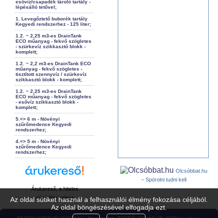
esővíz/csapadék tároló tartály -
lépésálló tetővel;
1. Levegőztető buborék tartály
Kegyedi rendszerhez - 125 liter;
1.2. ~ 2,25 m3-es DrainTank
ECO műanyag - fekvő szögletes
- szürkevíz szikkasztó blokk -
komplett;
1.2. ~ 2,2 m3-es DrainTank ECO
műanyag - fekvő szögletes -
tisztított szennyvíz / szürkevíz
szikkasztó blokk - komplett;
1.2. ~ 2,25 m3-es DrainTank
ECO műanyag - fekvő szögletes
- esővíz szikkasztó blokk -
komplett;
5.<> 6 m - Növényi
szűrőmedence Kegyedi
rendszerhez;
4.<> 5 m - Növényi
szűrőmedence Kegyedi
rendszerhez;
Olcsóbbat.hu
– Spórolni tudni kell
Árukereső, a hiteles
vásárlási kalauz
Az oldal sütiket használ a felhasználói élmény fokozása céljából.
Az oldal böngészésével elfogadja ezt.