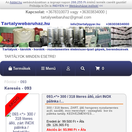
Az
Addel.hu
webáruházakban a tegnapi napon
266.255 Ft
értékű termék cserélt gazdát!
Próbálja ki Ön is
INGYEN
>>
Webáruházat indítok!
<<
Kapcsolat:
+3678310073 vagy +36303834000 |
tartalywebaruhaz@gmail.com
TARTÁLYOK MINDEN ESETRE!
Termékek
Menü
0
Főoldal
>
093
Keresés - 093
093.<*> 300 / 318 literes álló, zárt INOX
pálinka /…
300 / 318 literes, ZÁRT, álló hengeres rozsdamentes
acél, saválló, inox merevített - vastagfalú bor és
pálinka tartály. KEDVEZMÉNYES…
Eredeti ár:
99.500 Ft + Áfa
(Br. 126.365 Ft)
Akciós ár:
93.990 Ft + Áfa