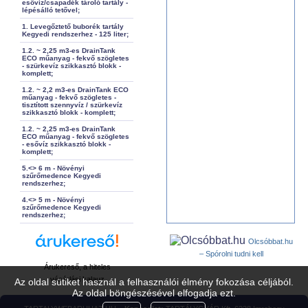
esővíz/csapadék tároló tartály -
lépésálló tetővel;
1. Levegőztető buborék tartály
Kegyedi rendszerhez - 125 liter;
1.2. ~ 2,25 m3-es DrainTank
ECO műanyag - fekvő szögletes
- szürkevíz szikkasztó blokk -
komplett;
1.2. ~ 2,2 m3-es DrainTank ECO
műanyag - fekvő szögletes -
tisztított szennyvíz / szürkevíz
szikkasztó blokk - komplett;
1.2. ~ 2,25 m3-es DrainTank
ECO műanyag - fekvő szögletes
- esővíz szikkasztó blokk -
komplett;
5.<> 6 m - Növényi
szűrőmedence Kegyedi
rendszerhez;
4.<> 5 m - Növényi
szűrőmedence Kegyedi
rendszerhez;
Olcsóbbat.hu
– Spórolni tudni kell
Árukereső, a hiteles
vásárlási kalauz
Az oldal sütiket használ a felhasználói élmény fokozása céljából.
Az oldal böngészésével elfogadja ezt.